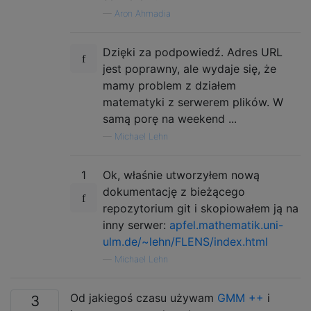
—
Aron Ahmadia
Dzięki za podpowiedź. Adres URL
jest poprawny, ale wydaje się, że
mamy problem z działem
matematyki z serwerem plików. W
samą porę na weekend ...
—
Michael Lehn
1
Ok, właśnie utworzyłem nową
dokumentację z bieżącego
repozytorium git i skopiowałem ją na
inny serwer:
apfel.mathematik.uni-
ulm.de/~lehn/FLENS/index.html
—
Michael Lehn
Od jakiegoś czasu używam
GMM ++
i
3