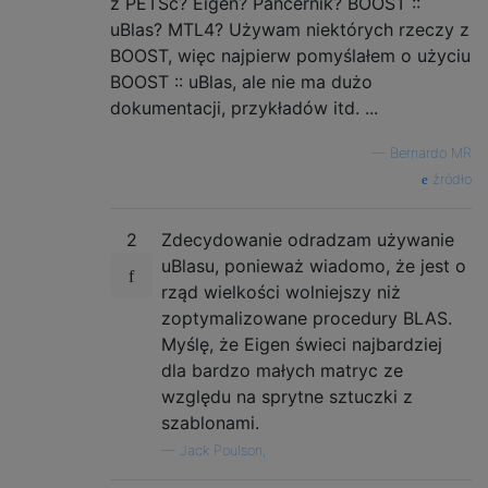
z PETSc? Eigen? Pancernik? BOOST ::
uBlas? MTL4? Używam niektórych rzeczy z
BOOST, więc najpierw pomyślałem o użyciu
BOOST :: uBlas, ale nie ma dużo
dokumentacji, przykładów itd. ...
—
Bernardo MR
źródło
2
Zdecydowanie odradzam używanie
uBlasu, ponieważ wiadomo, że jest o
rząd wielkości wolniejszy niż
zoptymalizowane procedury BLAS.
Myślę, że Eigen świeci najbardziej
dla bardzo małych matryc ze
względu na sprytne sztuczki z
szablonami.
—
Jack Poulson,