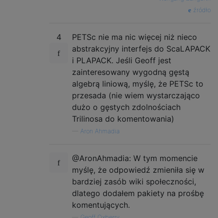
źródło
4
PETSc nie ma nic więcej niż nieco
abstrakcyjny interfejs do ScaLAPACK
i PLAPACK. Jeśli Geoff jest
zainteresowany wygodną gęstą
algebrą liniową, myślę, że PETSc to
przesada (nie wiem wystarczająco
dużo o gęstych zdolnościach
Trilinosa do komentowania)
—
Aron Ahmadia
@AronAhmadia: W tym momencie
myślę, że odpowiedź zmieniła się w
bardziej zasób wiki społeczności,
dlatego dodałem pakiety na prośbę
komentujących.
—
Geoff Oxberry