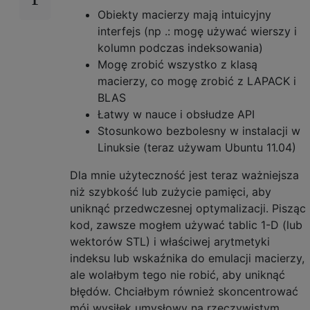
Obiekty macierzy mają intuicyjny
interfejs (np .: mogę używać wierszy i
kolumn podczas indeksowania)
Mogę zrobić wszystko z klasą
macierzy, co mogę zrobić z LAPACK i
BLAS
Łatwy w nauce i obsłudze API
Stosunkowo bezbolesny w instalacji w
Linuksie (teraz używam Ubuntu 11.04)
Dla mnie użyteczność jest teraz ważniejsza
niż szybkość lub zużycie pamięci, aby
uniknąć przedwczesnej optymalizacji. Pisząc
kod, zawsze mogłem używać tablic 1-D (lub
wektorów STL) i właściwej arytmetyki
indeksu lub wskaźnika do emulacji macierzy,
ale wolałbym tego nie robić, aby uniknąć
błędów. Chciałbym również skoncentrować
mój wysiłek umysłowy na rzeczywistym