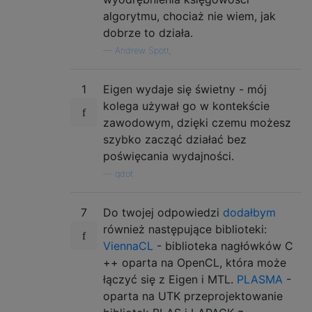
algorytmu, chociaż nie wiem, jak
dobrze to działa.
—
Andrew Spott,
1
Eigen wydaje się świetny - mój
kolega używał go w kontekście
zawodowym, dzięki czemu możesz
szybko zacząć działać bez
poświęcania wydajności.
—
qdot
7
Do twojej odpowiedzi
dodałbym
również następujące biblioteki:
ViennaCL
- biblioteka nagłówków C
++ oparta na OpenCL, która może
łączyć się z Eigen i MTL.
PLASMA
-
oparta na UTK przeprojektowanie