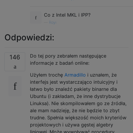
Co z Intel MKL i IPP?
—
Royi
Odpowiedzi:
Do tej pory zebrałem następujące
146
informacje z badań online:
Użyłem trochę
Armadillo
i uznałem, że
interfejs jest wystarczająco intuicyjny i
łatwo było znaleźć pakiety binarne dla
Ubuntu (i zakładam, że inne dystrybucje
Linuksa). Nie skompilowałem go ze źródła,
ale mam nadzieję, że nie będzie to zbyt
trudne. Spełnia większość moich kryteriów
projektowych i używa gęstej algebry
liniowej. Może wywoływać procedury