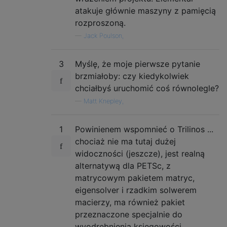
atakuje głównie maszyny z pamięcią
rozproszoną.
—
Jack Poulson,
3
Myślę, że moje pierwsze pytanie
brzmiałoby: czy kiedykolwiek
chciałbyś uruchomić coś równolegle?
—
Matt Knepley,
1
Powinienem wspomnieć o Trilinos ...
chociaż nie ma tutaj dużej
widoczności (jeszcze), jest realną
alternatywą dla PETSc, z
matrycowym pakietem matryc,
eigensolver i rzadkim solwerem
macierzy, ma również pakiet
przeznaczone specjalnie do
wyodrębnienia księgowości