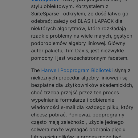
stylu obiektowym. Korzystałem z
SuiteSparse i odkryłem, że dość łatwo go
odebrać; zależy od BLAS i LAPACK dla
niektórych algorytmów, które rozkładają
rzadkie problemy na wiele małych, gęstych
podproblemów algebry liniowej. Główny
autor pakietu, Tim Davis, jest niezwykle
pomocny i jest wszechstronnym facetem.
The
Harwell Podprogram Biblioteki
słyną z
nielicznych procedur algebry liniowej i są
bezpłatne dla użytkowników akademickich,
choć trzeba przejść przez ten proces
wypełniania formularza i odbieranie
wiadomości e-mail dla każdego pliku, który
chcesz pobrać. Ponieważ podprogramy
często mają zależności, użycie jednego
solwera może wymagać pobrania pięciu
lub sześciu plików, a proces może być