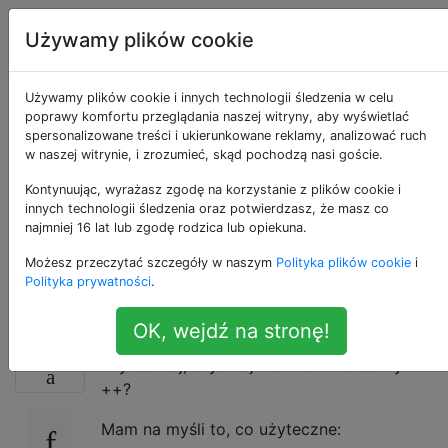
Computational
Tagi
Używamy plików cookie
Account
Science
Używamy plików cookie i innych technologii śledzenia w celu
Zalecenia dotyczące
poprawy komfortu przeglądania naszej witryny, aby wyświetlać
spersonalizowane treści i ukierunkowane reklamy, analizować ruch
w naszej witrynie, i zrozumieć, skąd pochodzą nasi goście.
użytecznej, szybkiej
Kontynuując, wyrażasz zgodę na korzystanie z plików cookie i
biblioteki macierzy C
innych technologii śledzenia oraz potwierdzasz, że masz co
najmniej 16 lat lub zgodę rodzica lub opiekuna.
++?
Możesz przeczytać szczegóły w naszym
Polityka plików cookie
i
Polityka prywatności
.
OK, wejdź na stronę!
Czy ktoś ma rekomendacje dotyczące
158
użytecznej, szybkiej biblioteki macierzy C
++?
Mam na myśli to, co użyteczne: