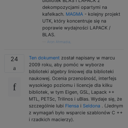
bibliotek BLAS i LAPACK z
dekompozycjami opartymi na
kafelkach.
MAGMA
- kolejny projekt
UTK, który koncentruje się na
poprawie wydajności LAPACK /
BLAS.
—
Aron Ahmadia,
Ten dokument
został napisany w marcu
24
2009 roku, aby pomóc w wyborze
biblioteki algebry liniowej dla biblioteki
naukowej. Ocenia przenośność, interfejs
wysokiego poziomu i licencje dla kilku
bibliotek, w tym Eigen, GSL, Lapack ++
MTL, PETSc, Trilinos i uBlas. Wydaje się, że
szczególnie lubi
Flensa
i
Seldona
. (Jednym
z wymagań było wsparcie szablonów C ++
i rzadkich macierzy).