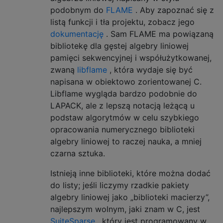
podobnym do
FLAME
. Aby zapoznać się z
listą funkcji i tła projektu, zobacz jego
dokumentację
. Sam FLAME ma powiązaną
bibliotekę dla gęstej algebry liniowej
pamięci sekwencyjnej i współużytkowanej,
zwaną
libflame
, która wydaje się być
napisana w obiektowo zorientowanej C.
Libflame wygląda bardzo podobnie do
LAPACK, ale z lepszą notacją leżącą u
podstaw algorytmów w celu szybkiego
opracowania numerycznego biblioteki
algebry liniowej to raczej nauka, a mniej
czarna sztuka.
Istnieją inne biblioteki, które można dodać
do listy; jeśli liczymy rzadkie pakiety
algebry liniowej jako „biblioteki macierzy”,
najlepszym wolnym, jaki znam w C, jest
SuiteSparse
, który jest programowany w