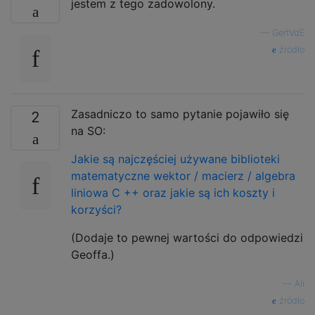
jestem z tego zadowolony.
—
GertVdE
źródło
Zasadniczo to samo pytanie pojawiło się
2
na SO:
Jakie są najczęściej używane biblioteki
matematyczne wektor / macierz / algebra
liniowa C ++ oraz jakie są ich koszty i
korzyści?
(Dodaje to pewnej wartości do odpowiedzi
Geoffa.)
—
Ali
źródło