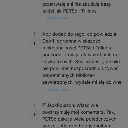
przetrwają ani nie zbudują bazy
takiej jak PETSc i Trilinos.
—
Geoff Oxberry
1
Aby dodać do tego, co powiedział
Geoff, ogromna większość
funkcjonalności PETSc i Trilinos
pochodzi z owijarek wokół bibliotek
zewnętrznych. Stwierdzenie, że nikt
nie powinien bezpośrednio używać
wspomnianych bibliotek
zewnętrznych, wydaje mi się dziwne.
—
Jack Poulson
1
@JackPoulson: Właściwie
podtrzymuję mój komentarz. Tak,
PETSc pakuje wiele pojedynczych
paczek. Ale robi to z jednolitym