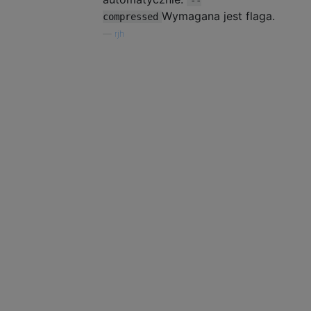
Wymagana jest flaga.
compressed
—
rjh