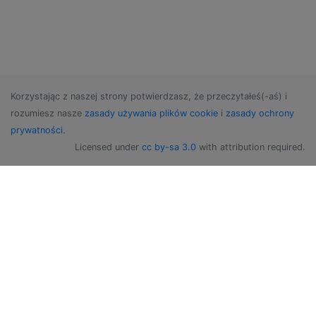
Korzystając z naszej strony potwierdzasz, że przeczytałeś(-aś) i
rozumiesz nasze
zasady używania plików cookie
i
zasady ochrony
prywatności
.
Licensed under
cc by-sa 3.0
with attribution required.