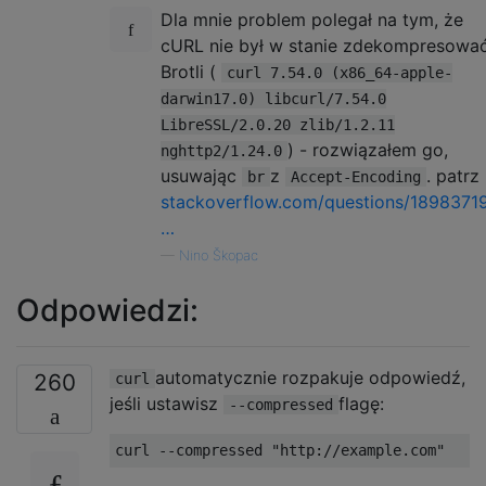
Dla mnie problem polegał na tym, że
cURL nie był w stanie zdekompresowa
Brotli (
curl 7.54.0 (x86_64-apple-
darwin17.0) libcurl/7.54.0
LibreSSL/2.0.20 zlib/1.2.11
) - rozwiązałem go,
nghttp2/1.24.0
usuwając
z
. patrz
br
Accept-Encoding
stackoverflow.com/questions/1898371
…
—
Nino Škopac
Odpowiedzi:
automatycznie rozpakuje odpowiedź,
260
curl
jeśli ustawisz
flagę:
--compressed
curl 
--
compressed 
"http://example.com"