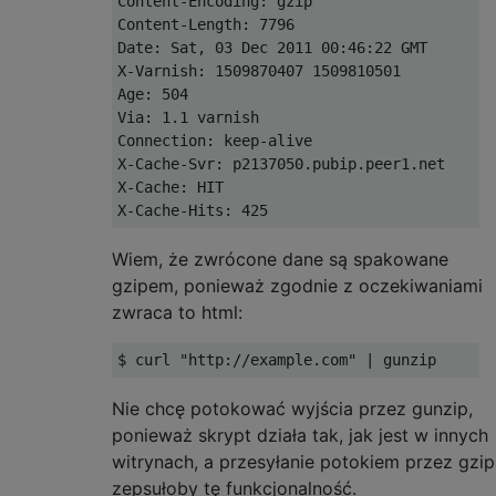
Content
-
Encoding
:
Content
-
Length
:
7796
Date
:
Sat
,
03
Dec
2011
00
:
46
:
22
 GMT

X
-
Varnish
:
1509870407
1509810501
Age
:
504
Via
:
1.1
Connection
:
 keep
-
alive

X
-
Cache
-
Svr
:
 p2137050
.
pubip
.
peer1
.
net

X
-
Cache
:
 HIT

X
-
Cache
-
Hits
:
425
Wiem, że zwrócone dane są spakowane
gzipem, ponieważ zgodnie z oczekiwaniami
zwraca to html:
$ curl 
"http://example.com"
|
 gunzip
Nie chcę potokować wyjścia przez gunzip,
ponieważ skrypt działa tak, jak jest w innych
witrynach, a przesyłanie potokiem przez gzip
zepsułoby tę funkcjonalność.