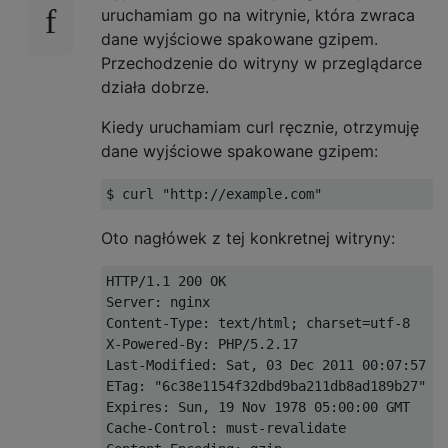
uruchamiam go na witrynie, która zwraca
dane wyjściowe spakowane gzipem.
Przechodzenie do witryny w przeglądarce
działa dobrze.
Kiedy uruchamiam curl ręcznie, otrzymuję
dane wyjściowe spakowane gzipem:
$ curl 
"http://example.com"
Oto nagłówek z tej konkretnej witryny:
HTTP
/
1.1
200
Server
:
Content
-
Type
:
 text
/
html
;
 charset
=
utf
-
8
X
-
Powered
-
By
:
 PHP
/
5.2
.
17
Last
-
Modified
:
Sat
,
03
Dec
2011
00
:
07
:
57
ETag
:
"6c38e1154f32dbd9ba211db8ad189b27"
Expires
:
Sun
,
19
Nov
1978
05
:
00
:
00
Cache
-
Control
:
 must
-