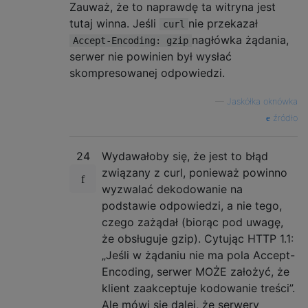
Zauważ, że to naprawdę ta witryna jest
tutaj winna. Jeśli
nie przekazał
curl
nagłówka żądania,
Accept-Encoding: gzip
serwer nie powinien był wysłać
skompresowanej odpowiedzi.
—
Jaskółka oknówka
źródło
24
Wydawałoby się, że jest to błąd
związany z curl, ponieważ powinno
wyzwalać dekodowanie na
podstawie odpowiedzi, a nie tego,
czego zażądał (biorąc pod uwagę,
że obsługuje gzip). Cytując HTTP 1.1:
„Jeśli w żądaniu nie ma pola Accept-
Encoding, serwer MOŻE założyć, że
klient zaakceptuje kodowanie treści”.
Ale mówi się dalej, że serwery