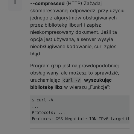
--compressed
(HTTP) Zażądaj
skompresowanej odpowiedzi przy użyciu
jednego z algorytmów obsługiwanych
przez bibliotekę libcurl i zapisz
nieskompresowany dokument. Jeśli ta
opcja jest używana, a serwer wysyła
nieobsługiwane kodowanie, curl zgłosi
błąd.
Program gzip jest najprawdopodobniej
obsługiwany, ale możesz to sprawdzić,
uruchamiając
i
wyszukując
curl -V
bibliotekę libz
w wierszu „Funkcje”:
$ curl 
-
...
Protocols
:
...
Features
:
 GSS
-
Negotiate
 IDN 
IPv6
Largefile