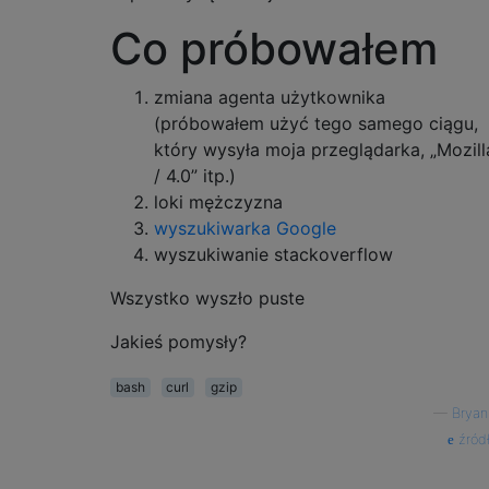
Co próbowałem
zmiana agenta użytkownika
(próbowałem użyć tego samego ciągu,
który wysyła moja przeglądarka, „Mozill
/ 4.0” itp.)
loki mężczyzna
wyszukiwarka Google
wyszukiwanie stackoverflow
Wszystko wyszło puste
Jakieś pomysły?
bash
curl
gzip
—
Brya
źród