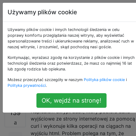
Programowanie
Tagi
Account
Używamy plików cookie
Jak prawidłowo
Używamy plików cookie i innych technologii śledzenia w celu
poprawy komfortu przeglądania naszej witryny, aby wyświetlać
spersonalizowane treści i ukierunkowane reklamy, analizować ruch w
obsłużyć stronę
naszej witrynie, i zrozumieć, skąd pochodzą nasi goście.
spakowaną na gzip
Kontynuując, wyrażasz zgodę na korzystanie z plików cookie i innych
technologii śledzenia oraz potwierdzasz, że masz co najmniej 16 lat
lub zgodę rodzica lub opiekuna.
podczas używania
Możesz przeczytać szczegóły w naszym
Polityka plików cookie
i
curl?
Polityka prywatności
.
OK, wejdź na stronę!
Napisałem skrypt bash, który pobiera dane
139
wyjściowe ze strony internetowej za pomocą
curl i wykonuje kilka operacji na ciągach na
wyjściu html. Problem polega na tym, że