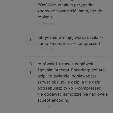
POWINNY w takim przypadku
kodować zawartość, hmm, idź do
robienia.
—
George Lund,
faktycznie w mojej wersji działa --
comp --compress --compressed
—
Radu Toader
3
to również ustawia nagłówek
żądania: "Accept-Encoding: deflate,
gzip" to świetnie, ponieważ jeśli
serwer obsługuje gzip, a nie gzip,
potrzebujesz tylko --compressed i
nie dodawać samodzielnie nagłówka
accept encoding
—
mbert