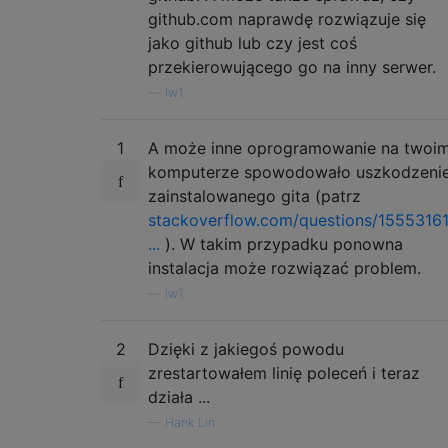
github.com naprawdę rozwiązuje się
jako github lub czy jest coś
przekierowującego go na inny serwer.
—
lw1.
1
A może inne oprogramowanie na twoi
komputerze spowodowało uszkodzeni
zainstalowanego gita (patrz
stackoverflow.com/questions/15553161
...
). W takim przypadku ponowna
instalacja może rozwiązać problem.
—
lw1.
2
Dzięki z jakiegoś powodu
zrestartowałem linię poleceń i teraz
działa ...
—
Hank Lin