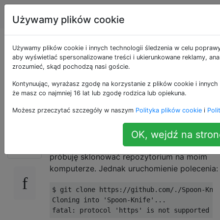
Programowanie
Tagi
Account
Używamy plików cookie
Git fatal: protokół
Używamy plików cookie i innych technologii śledzenia w celu poprawy
aby wyświetlać spersonalizowane treści i ukierunkowane reklamy, anal
zrozumieć, skąd pochodzą nasi goście.
„https” nie jest
Kontynuując, wyrażasz zgodę na korzystanie z plików cookie i innych 
obsługiwany
że masz co najmniej 16 lat lub zgodę rodzica lub opiekuna.
Możesz przeczytać szczegóły w naszym
Polityka plików cookie
i
Poli
Przeglądam przewodnik rozwidlania Githuba:
OK, wejdź na stron
191
https://guides.github.com/activities/forking/
i
próbuję sklonować repozytorium na moim
komputerze. Jednak uruchomienie polecenia:
$ git clone https://github.com/./Spoon-Knif
Cloning into 'Spoon-Knife'...
