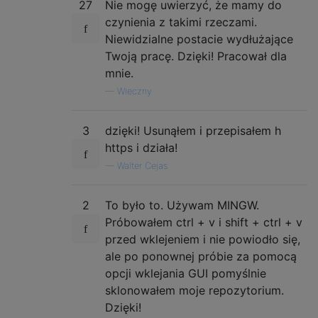
27
Nie mogę uwierzyć, że mamy do
czynienia z takimi rzeczami.
Niewidzialne postacie wydłużające
Twoją pracę. Dzięki! Pracował dla
mnie.
—
Wieczny
3
dzięki! Usunąłem i przepisałem h
https i działa!
—
Walter Cejas
2
To było to. Używam MINGW.
Próbowałem ctrl + v i shift + ctrl + v
przed wklejeniem i nie powiodło się,
ale po ponownej próbie za pomocą
opcji wklejania GUI pomyślnie
sklonowałem moje repozytorium.
Dzięki!