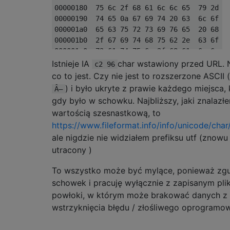
00000180  75 6c 2f 68 61 6c 6c 65  79 2d 74
00000190  74 65 0a 67 69 74 20 63  6c 6f 6e
000001a0  65 63 75 72 73 69 76 65  20 68 74
000001b0  2f 67 69 74 68 75 62 2e  63 6f 6d
000001c0  72 61 74 75 6c 2f 68 61  6c 6c 65
000001d0  70 6c 61 74 65 0a                
Istnieje IA
char wstawiony przed URL. 
c2 96
co to jest. Czy nie jest to rozszerzone ASCII 
) i było ukryte z prawie każdego miejsca, 
Â–
gdy było w schowku. Najbliższy, jaki znalazłe
wartością szesnastkową, to
https://www.fileformat.info/info/unicode/cha
ale nigdzie nie widziałem prefiksu utf (znow
utracony )
To wszystko może być mylące, ponieważ zgu
schowek i pracuję wyłącznie z zapisanym plik
powłoki, w którym może brakować danych z 
wstrzyknięcia błędu / złośliwego oprogramow