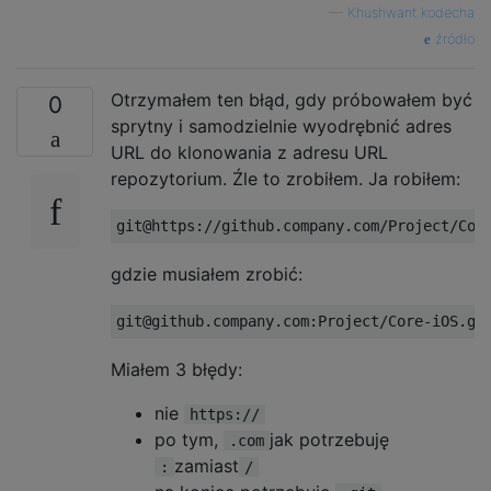
—
Khushwant kodecha
źródło
Otrzymałem ten błąd, gdy próbowałem być
0
sprytny i samodzielnie wyodrębnić adres
URL do klonowania z adresu URL
repozytorium. Źle to zrobiłem. Ja robiłem:
gdzie musiałem zrobić:
Miałem 3 błędy:
nie
https://
po tym,
jak potrzebuję
.com
zamiast
:
/