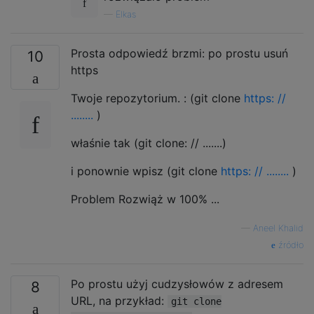
—
Elkas
Prosta odpowiedź brzmi: po prostu usuń
10
https
Twoje repozytorium. : (git clone
https: //
........
)
właśnie tak (git clone: ​​// .......)
i ponownie wpisz (git clone
https: // ........
)
Problem Rozwiąż w 100% ...
—
Aneel Khalid
źródło
Po prostu użyj cudzysłowów z adresem
8
URL, na przykład:
git clone