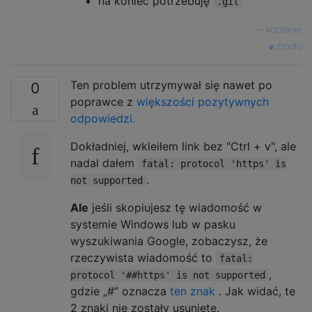
na koniec potrzebuję
.git
—
kochanie
źródło
Ten problem utrzymywał się nawet po
0
poprawce z
większości pozytywnych
odpowiedzi.
Dokładniej, wkleiłem link bez "Ctrl + v", ale
nadal dałem
fatal: protocol 'https' is
.
not supported
Ale
jeśli skopiujesz tę wiadomość w
systemie Windows lub w pasku
wyszukiwania Google, zobaczysz, że
rzeczywista wiadomość to
fatal:
,
protocol '##https' is not supported
gdzie „#” oznacza
ten znak
. Jak widać, te
2 znaki nie zostały usunięte.