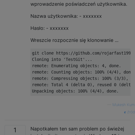
wprowadzenie poświadczeń użytkownika.
Nazwa użytkownika: - xxxxxxx
Hasło: - xxxxxxx
Wreszcie rozpocznie się klonowanie ...
git clone https://github.com/rojarfast1991/
Cloning into 'TestGit'...

remote: Enumerating objects: 4, done.

remote: Counting objects: 100% (4/4), done.
remote: Compressing objects: 100% (3/3), do
remote: Total 4 (delta 0), reused 0 (delta 
—
Mukesh Kum
źród
Napotkałem ten sam problem po świeżej
1