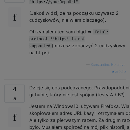
"https://yourRepoUrl"
(Jakoś widzi, że na początku używasz 2
cudzysłowów, nie wiem dlaczego).
Otrzymałem ten sam błąd =>
fatal:
protocol ''https' is not
(możesz zobaczyć 2 cudzysłowy
supported
na https).
—
Konstantine Berulava
źródło
Dzieje się coś podejrzanego. Prawdopodobni
4
githubie, który nie jest spójny (testy A / B?)
Jestem na Windows10, używam Firefoxa. Wła
skopiowałem adres URL kasy i otrzymałem d
Ale tylko za pierwszym razem. Za drugim ra
było. Musiałem spojrzeć na mój plik historii,