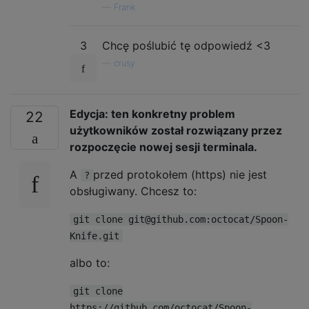
—
Frank
3
Chcę poślubić tę odpowiedź <3
—
crusy
Edycja:
ten konkretny problem
22
użytkowników został rozwiązany przez
rozpoczęcie nowej sesji terminala.
A
przed protokołem (https) nie jest
?
obsługiwany. Chcesz to:
git clone git@github.com:octocat/Spoon-
Knife.git
albo to:
git clone
https://github.com/octocat/Spoon-