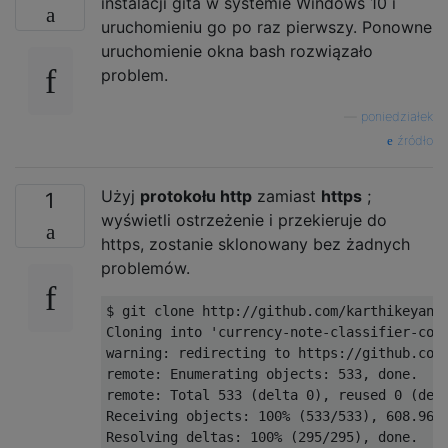
instalacji gita w systemie Windows 10 i
uruchomieniu go po raz pierwszy. Ponowne
uruchomienie okna bash rozwiązało
problem.
—
poniedziałek
źródło
Użyj
protokołu http
zamiast
https
;
1
wyświetli ostrzeżenie i przekieruje do
https, zostanie sklonowany bez żadnych
problemów.
$ git clone http://github.com/karthikeyana/
Cloning into 'currency-note-classifier-coun
warning: redirecting to https://github.com/
remote: Enumerating objects: 533, done.

remote: Total 533 (delta 0), reused 0 (delt
Receiving objects: 100% (533/533), 608.96 K