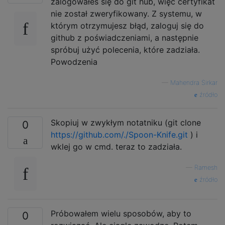
zalogowałeś się do git hub, więc certyfikat
nie został zweryfikowany. Z systemu, w
którym otrzymujesz błąd, zaloguj się do
github z poświadczeniami, a następnie
spróbuj użyć polecenia, które zadziała.
Powodzenia
—
Mahendra Sirkar
źródło
Skopiuj w zwykłym notatniku (git clone
0
https://github.com/./Spoon-Knife.git
) i
wklej go w cmd. teraz to zadziała.
—
Ramesh
źródło
Próbowałem wielu sposobów, aby to
0