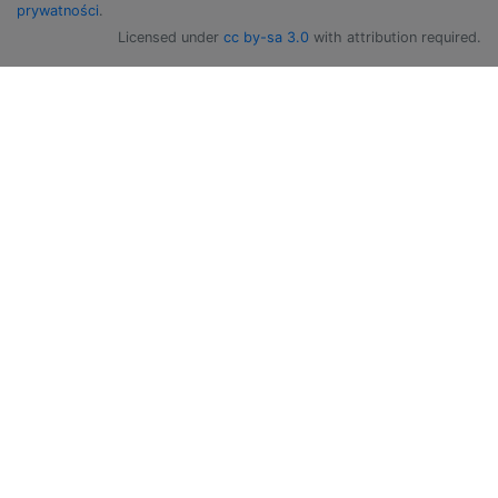
prywatności
.
Licensed under
cc by-sa 3.0
with attribution required.