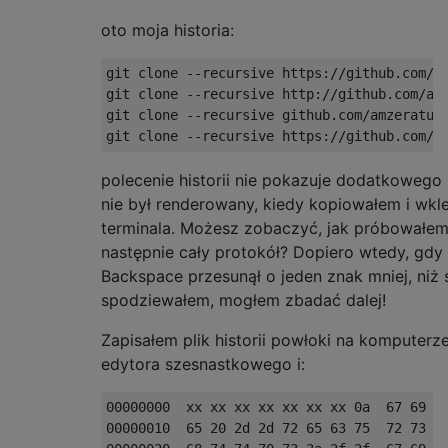
oto moja historia:
git clone --recursive https://github.com/am
git clone --recursive http://github.com/amz
git clone --recursive github.com/amzeratul/
polecenie historii nie pokazuje dodatkowego 
nie był renderowany, kiedy kopiowałem i wkl
terminala. Możesz zobaczyć, jak próbowałem 
następnie cały protokół? Dopiero wtedy, gdy
Backspace przesunął o jeden znak mniej, niż 
spodziewałem, mogłem zbadać dalej!
Zapisałem plik historii powłoki na komputer
edytora szesnastkowego i:
00000000  xx xx xx xx xx xx xx 0a  67 69 74
00000010  65 20 2d 2d 72 65 63 75  72 73 69