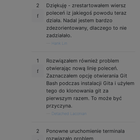
2
Dziękuję - zrestartowałem wiersz
poleceń iz jakiegoś powodu teraz
działa. Nadal jestem bardzo
zdezorientowany, dlaczego to nie
zadziałało.
—
Hank Lin
1
Rozwiązałem również problem
otwierając nową linię poleceń.
Zaznaczałem opcję otwierania Git
Bash podczas instalacji Gita i użyłem
tego do klonowania git za
pierwszym razem. To może być
przyczyna.
—
Detached Laconian
2
Ponowne uruchomienie terminala
rozwiązało problem