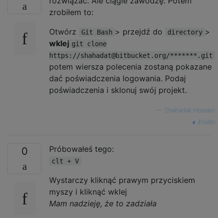
rozwiązać. Ale ciągle zawodzę. Potem
zrobiłem to:
Otwórz
> przejdź do
>
Git Bash
directory
wklej
git clone
https://shahadat@bitbucket.org/*******.git
potem wiersza polecenia zostaną pokazane
dać poświadczenia logowania. Podaj
poświadczenia i sklonuj swój projekt.
—
Shahadat Hossain
źródło
Próbowałeś tego:
0
clt + V
Wystarczy kliknąć prawym przyciskiem
myszy i kliknąć wklej
Mam nadzieję, że to zadziała