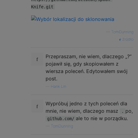
Knife.git
—
TomDunning
źródło
Przepraszam, nie wiem, dlaczego „?”
pojawił się, gdy skopiowałem z
wiersza poleceń. Edytowałem swój
post.
—
Hank Lin
Wypróbuj jedno z tych poleceń dla
mnie, nie wiem, dlaczego masz
po,
.
ale to nie w porządku.
github.com/
—
TomDunning