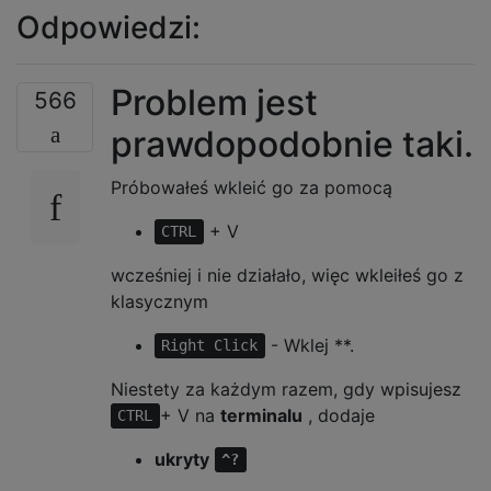
Odpowiedzi:
Problem jest
566
prawdopodobnie taki.
Próbowałeś wkleić go za pomocą
+ V
CTRL
wcześniej i nie działało, więc wkleiłeś go z
klasycznym
- Wklej **.
Right Click
Niestety za każdym razem, gdy wpisujesz
+ V na
terminalu
, dodaje
CTRL
ukryty
^?