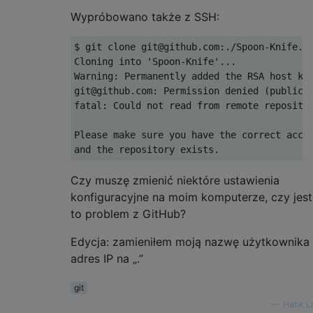
Wypróbowano także z SSH:
$ git clone git@github.com:./Spoon-Knife.gi
Cloning into 'Spoon-Knife'...

Warning: Permanently added the RSA host key
git@github.com: Permission denied (publicke
fatal: Could not read from remote repositor
Please make sure you have the correct acces
Czy muszę zmienić niektóre ustawienia
konfiguracyjne na moim komputerze, czy jest
to problem z GitHub?
Edycja: zamieniłem moją nazwę użytkownika 
adres IP na „.”
git
—
Hank L