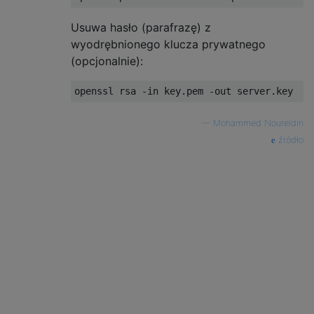
Usuwa hasło (parafrazę) z
wyodrębnionego klucza prywatnego
(opcjonalnie):
—
Mohammed Noureldin
źródło