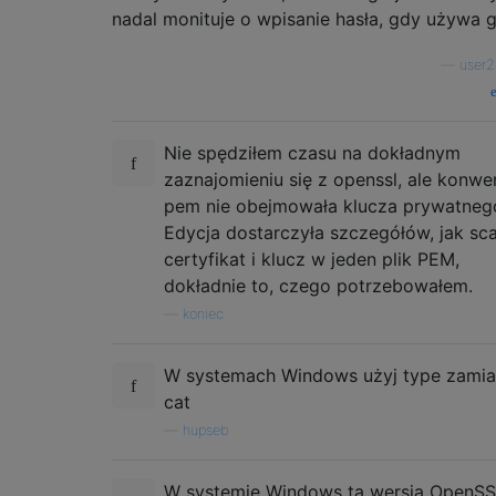
nadal monituje o wpisanie hasła, gdy używa g
—
user
Nie spędziłem czasu na dokładnym
zaznajomieniu się z openssl, ale konwe
pem nie obejmowała klucza prywatneg
Edycja dostarczyła szczegółów, jak sca
certyfikat i klucz w jeden plik PEM,
dokładnie to, czego potrzebowałem.
—
koniec
W systemach Windows użyj type zamia
cat
—
hupseb
W systemie Windows ta wersja OpenSSL