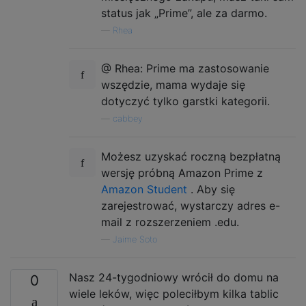
status jak „Prime”, ale za darmo.
—
Rhea
@ Rhea: Prime ma zastosowanie
wszędzie, mama wydaje się
dotyczyć tylko garstki kategorii.
—
cabbey
Możesz uzyskać roczną bezpłatną
wersję próbną Amazon Prime z
Amazon Student
. Aby się
zarejestrować, wystarczy adres e-
mail z rozszerzeniem .edu.
—
Jaime Soto
Nasz 24-tygodniowy wrócił do domu na
0
wiele leków, więc poleciłbym kilka tablic