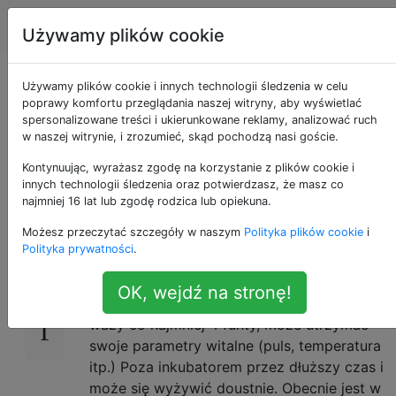
Rodzicielstwo
Tagi
Account
Używamy plików cookie
Jak przygotować
Używamy plików cookie i innych technologii śledzenia w celu
poprawy komfortu przeglądania naszej witryny, aby wyświetlać
spersonalizowane treści i ukierunkowane reklamy, analizować ruch
dom na przybycie
w naszej witrynie, i zrozumieć, skąd pochodzą nasi goście.
wcześniaka?
Kontynuując, wyrażasz zgodę na korzystanie z plików cookie i
innych technologii śledzenia oraz potwierdzasz, że masz co
najmniej 16 lat lub zgodę rodzica lub opiekuna.
Możesz przeczytać szczegóły w naszym
Polityka plików cookie
i
Mój syn urodził się przedwcześnie kilka
16
Polityka prywatności
.
tygodni temu i nadal jest w szpitalu. Jeśli
wszystko pójdzie dobrze, opuści szpital, gdy
OK, wejdź na stronę!
osiągnie równowartość 36 tygodni ciąży,
waży co najmniej 4 funty, może utrzymać
swoje parametry witalne (puls, temperatura
itp.) Poza inkubatorem przez dłuższy czas i
może się wyżywić doustnie. Obecnie jest w