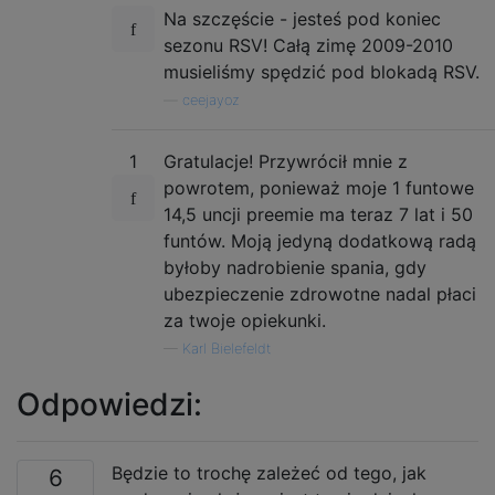
Na szczęście - jesteś pod koniec
sezonu RSV! Całą zimę 2009-2010
musieliśmy spędzić pod blokadą RSV.
—
ceejayoz
1
Gratulacje! Przywrócił mnie z
powrotem, ponieważ moje 1 funtowe
14,5 uncji preemie ma teraz 7 lat i 50
funtów. Moją jedyną dodatkową radą
byłoby nadrobienie spania, gdy
ubezpieczenie zdrowotne nadal płaci
za twoje opiekunki.
—
Karl Bielefeldt
Odpowiedzi:
Będzie to trochę zależeć od tego, jak
6