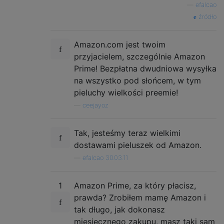
—
efalcao
źródło
Amazon.com jest twoim
przyjacielem, szczególnie Amazon
Prime! Bezpłatna dwudniowa wysyłka
na wszystko pod słońcem, w tym
pieluchy wielkości preemie!
—
ceejayoz
Tak, jesteśmy teraz wielkimi
dostawami pieluszek od Amazon.
—
efalcao 30.03.11
1
Amazon Prime, za który płacisz,
prawda? Zrobiłem mamę Amazon i
tak długo, jak dokonasz
miesięcznego zakupu, masz taki sam