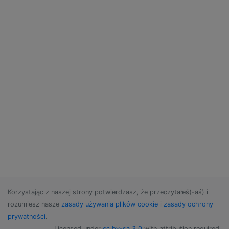
Korzystając z naszej strony potwierdzasz, że przeczytałeś(-aś) i
rozumiesz nasze
zasady używania plików cookie
i
zasady ochrony
prywatności
.
Licensed under
cc by-sa 3.0
with attribution required.