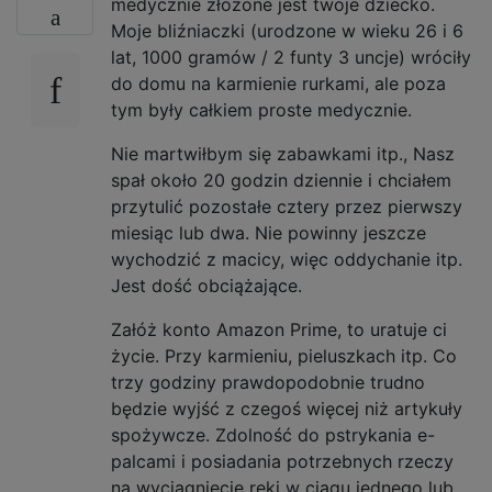
medycznie złożone jest twoje dziecko.
Moje bliźniaczki (urodzone w wieku 26 i 6
lat, 1000 gramów / 2 funty 3 uncje) wróciły
do ​​domu na karmienie rurkami, ale poza
tym były całkiem proste medycznie.
Nie martwiłbym się zabawkami itp., Nasz
spał około 20 godzin dziennie i chciałem
przytulić pozostałe cztery przez pierwszy
miesiąc lub dwa. Nie powinny jeszcze
wychodzić z macicy, więc oddychanie itp.
Jest dość obciążające.
Załóż konto Amazon Prime, to uratuje ci
życie. Przy karmieniu, pieluszkach itp. Co
trzy godziny prawdopodobnie trudno
będzie wyjść z czegoś więcej niż artykuły
spożywcze. Zdolność do pstrykania e-
palcami i posiadania potrzebnych rzeczy
na wyciągnięcie ręki w ciągu jednego lub