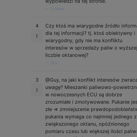
wypowiedzi na tej stronie.
—
S_Niles,
4
Czy ktoś ma wiarygodne źródło informa
dla tej informacji? tj. ktoś obiektywny i
wiarygodny, gdy nie ma konfliktu
interesów w sprzedaży paliw o wyższe
liczbie oktanowej?
—
Guy
3
@Guy, na jaki konflikt interesów zwrac
uwagę? Mieszanki paliwowo-powietrzn
w nowoczesnych ECU są dobrze
zrozumiałe i zmotywowane. Pukanie jes
złe => zmniejszenie prawdopodobieńst
pukania wymaga co najmniej jednego z
zwiększonego oktanu, opóźnionego
pomiaru czasu lub większej ilości paliw