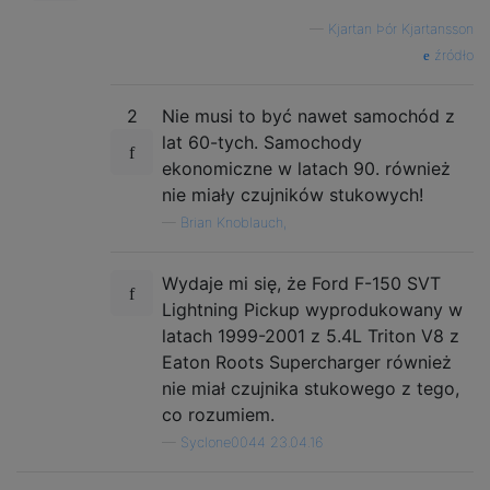
—
Kjartan Þór Kjartansson
źródło
2
Nie musi to być nawet samochód z
lat 60-tych. Samochody
ekonomiczne w latach 90. również
nie miały czujników stukowych!
—
Brian Knoblauch,
Wydaje mi się, że Ford F-150 SVT
Lightning Pickup wyprodukowany w
latach 1999-2001 z 5.4L Triton V8 z
Eaton Roots Supercharger również
nie miał czujnika stukowego z tego,
co rozumiem.
—
Syclone0044 23.04.16