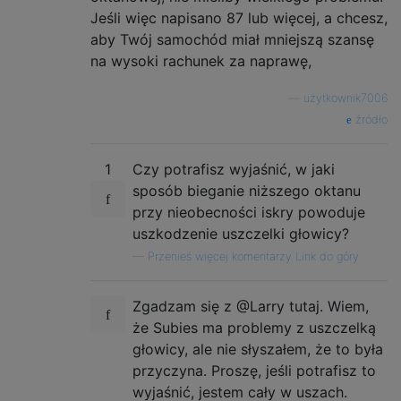
Jeśli więc napisano 87 lub więcej, a chcesz,
aby Twój samochód miał mniejszą szansę
na wysoki rachunek za naprawę,
—
użytkownik7006
źródło
1
Czy potrafisz wyjaśnić, w jaki
sposób bieganie niższego oktanu
przy nieobecności iskry powoduje
uszkodzenie uszczelki głowicy?
—
Przenieś więcej komentarzy Link do góry
Zgadzam się z @Larry tutaj. Wiem,
że Subies ma problemy z uszczelką
głowicy, ale nie słyszałem, że to była
przyczyna. Proszę, jeśli potrafisz to
wyjaśnić, jestem cały w uszach.