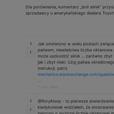
Dla porównania, komentarz „boli silnik” przy
sprzedawcy u amerykańskiego dealera Toyot
1
Jak omówiono w wielu postach związa
paliwem, niewłaściwa liczba oktanowa 
może uszkodzić silnik ... zarówno zbyt
jak i zbyt niski. Użyj paliwa określone
instrukcji. patrz
mechanics.stackexchange.com/questio
…
—
Rory Alsop
1
@RoryAlsop - to pierwsze stwierdzenie,
kiedykolwiek widziałem, że stosowanie
benzyny o
wyższej
liczbie oktanowej 