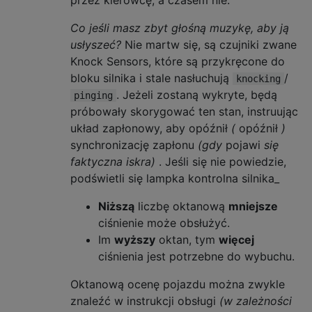
przez kierowcę, a czasem nie.
Co jeśli masz zbyt głośną muzykę, aby ją
usłyszeć?
Nie martw się, są czujniki zwane
Knock Sensors, które są przykręcone do
bloku silnika i stale nasłuchują
/
knocking
. Jeżeli zostaną wykryte, będą
pinging
próbowały skorygować ten stan, instruując
układ zapłonowy, aby opóźnił
(
opóźnił
)
synchronizację zapłonu
(gdy
pojawi
się
faktyczna iskra)
. Jeśli się nie powiedzie,
podświetli się lampka kontrolna silnika_
Niższą
liczbę oktanową
mniejsze
ciśnienie może obsłużyć.
Im
wyższy
oktan, tym
więcej
ciśnienia jest potrzebne do wybuchu.
Oktanową ocenę pojazdu można zwykle
znaleźć w instrukcji obsługi
(w zależności