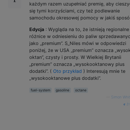
każdym razem uzupełniać premię, aby cieszy
się tymi korzyściami, czy też podlewanie
samochodu okresowej pomocy w jakiś sposó
Edycja
: Wygląda na to, że istnieją regionalne
różnice w odniesieniu do paliw sprzedawany
jako „premium”. S_Niles mówi w odpowiedzi
poniżej, że w USA „premium” oznacza „wysok
oktan”, czysty i prosty. W Wielkiej Brytanii
„premium” oznacza „wysokooktanowy plus
dodatki”. (
Oto przykład
) Interesują mnie te
„wysokooktanowe plus dodatki”.
fuel-system
gasoline
octane
—
Simon Whit
źr