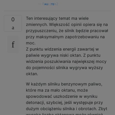
—
Pᴀᴜʟsᴛᴇʀ2
Ten interesujący temat ma wiele
0
zmiennych. Większość opinii opiera się na
przypuszczeniu, że silnik będzie pracował
przy maksymalnym zapotrzebowaniu na
moc.
Z punktu widzenia energii zawartej w
paliwie wygrywa niski oktan. Z punktu
widzenia poszukiwania największej mocy
do pojemności silnika wygrywa wyższy
oktan.
W każdym silniku benzynowym paliwo,
które ma za mało oktanu, może
spowodować uszkodzenie w wyniku
detonacji, szybciej, jeśli występuje przy
dużym obciążeniu silnika i obrotach. Zbyt
wysoka liczba oktanowa może również