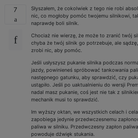
Słyszałem, że cokolwiek z tego nie robi absol
7
nic, co mogłoby pomóc twojemu silnikowi, ta
naprawdę boli silnik.
Chociaż nie wierzę, że może to zranić twój sil
chyba że twój silnik go potrzebuje, ale sądzę,
zrobi nic, aby pomóc.
Jeśli usłyszysz pukanie silnika podczas norma
jazdy, powinieneś spróbować tankowania pal
następnego gatunku, aby sprawdzić, czy puk
ustąpiło. Jeśli po uaktualnieniu do wersji Pre
nadal masz pukanie, coś jest nie tak z silnikie
mechanik musi to sprawdzić.
Im wyższy oktan, we wszystkich celach i cela
zapobiega jedynie przedwczesnemu zapłono
paliwa w silniku. Przedwczesny zapłon paliw
powoduje dźwięk stukania.