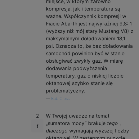
miejsce, w którym zarówno
kompresja, jak i temperatura są
ważne. Współczynnik kompresji w
Fiacie Abarth jest najwyraźniej 9,8: 1
(wyższy niż mój stary Mustang V8) z
maksymalnym doładowaniem 18,1
psi. Oznacza to, że bez doładowania
samochód powinien być w stanie
obsługiwać zwykły gaz. W miarę
dodawania podwyższenia
temperatury, gaz o niskiej liczbie
oktanowej szybko stanie się
problematyczny.
—
Bob Cross
2
W Twojej uwadze na temat
„sumatora mocy” brakuje
tego
,
dlaczego
wymagają wyższej liczby
oktanowej. W następnym punkcie