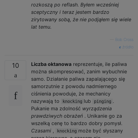
rozkoszą po reflash. Byłem wcześniej
sceptyczny i teraz jestem bardzo
zirytowany sobą, że nie podjąłem się wiele
lat temu.
—
Bob Cross
źródło
Liczba oktanowa
reprezentuje, ile paliwa
10
można skompresować, zanim wybuchnie
samo. Działanie paliwa zapalającego się
samorzutnie z powodu nadmiernego
ciśnienia powoduje, że mechanicy
nazywają to
lub
.
knocking
pinging
Pukanie ma zdolność
wyrządzenia
prawdziwych obrażeń
. Unikanie go za
wszelką cenę to bardzo dobry pomysł.
Czasami
,
może być słyszany
knocking