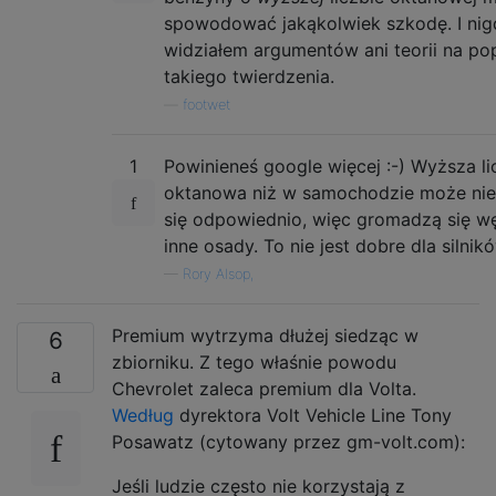
spowodować jakąkolwiek szkodę. I nig
widziałem argumentów ani teorii na po
takiego twierdzenia.
—
footwet
1
Powinieneś google więcej :-) Wyższa l
oktanowa niż w samochodzie może nie
się odpowiednio, więc gromadzą się wę
inne osady. To nie jest dobre dla silnik
—
Rory Alsop,
Premium wytrzyma dłużej siedząc w
6
zbiorniku. Z tego właśnie powodu
Chevrolet zaleca premium dla Volta.
Według
dyrektora Volt Vehicle Line Tony
Posawatz (cytowany przez gm-volt.com):
Jeśli ludzie często nie korzystają z