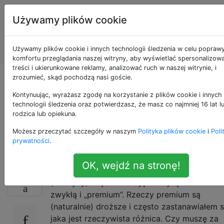
Konserwacja i
Tagi
Używamy plików cookie
naprawa
Account
pojazdów
Używamy plików cookie i innych technologii śledzenia w celu popraw
silnikowych
komfortu przeglądania naszej witryny, aby wyświetlać spersonalizow
treści i ukierunkowane reklamy, analizować ruch w naszej witrynie, i
zrozumieć, skąd pochodzą nasi goście.
Jakie są zalety
Kontynuując, wyrażasz zgodę na korzystanie z plików cookie i innych
benzyny premium
technologii śledzenia oraz potwierdzasz, że masz co najmniej 16 lat 
rodzica lub opiekuna.
(wysokooktanowej)?
Możesz przeczytać szczegóły w naszym
Polityka plików cookie
i
Poli
prywatności
.
OK, wejdź na stronę!
Tutaj, w Wielkiej Brytanii, stacje benzynowe
77
(benzyny) często oferują benzynę bezołowi
zwykłą i „premium”. Rzeczy premium są
(naturalnie) droższe i często zastanawiałem s
jaka jest rzeczywista różnica. Czy muszę za