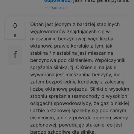
odpowiedź,
jeśli masz jakieś pytania.
—
Pᴀᴜʟsᴛᴇʀ2
Oktan jest jednym z bardziej stabilnych
0
węglowodorów znajdujących się w
mieszaninie benzynowej, więc liczba
oktanowa prawie koreluje z tym, jak
stabilna / niestabilna jest mieszanina
benzynowa pod ciśnieniem. Współczynnik
sprężania silnika, tj. Ciśnienie, na jakie
wywierana jest mieszanina benzyny, ma
zatem bezpośrednią korelację z zalecaną
liczbą oktanową pojazdu. Silniki o wysokim
stopniu sprężania (samochody o wysokich
osiągach) spowodowałyby, że gaz o niskiej
liczbie oktanowej spalałby się pod samym
ciśnieniem, a nie z powodu zapłonu świecy
zapłonowej, powodując stukanie, co jest
bardzo szkodliwe dla silnika.