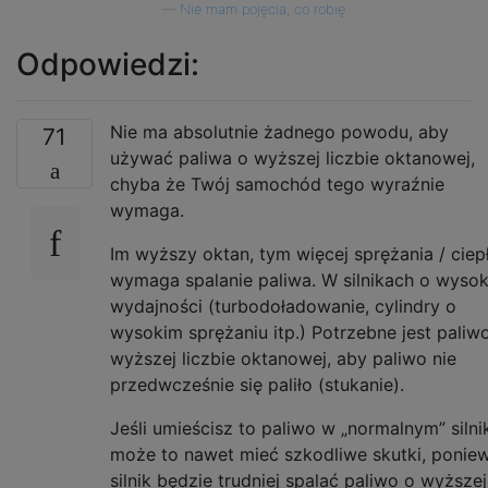
—
Nie mam pojęcia, co robię
Odpowiedzi:
Nie ma absolutnie żadnego powodu, aby
71
używać paliwa o wyższej liczbie oktanowej,
chyba że Twój samochód tego wyraźnie
wymaga.
Im wyższy oktan, tym więcej sprężania / ciep
wymaga spalanie paliwa. W silnikach o wysok
wydajności (turbodoładowanie, cylindry o
wysokim sprężaniu itp.) Potrzebne jest paliw
wyższej liczbie oktanowej, aby paliwo nie
przedwcześnie się paliło (stukanie).
Jeśli umieścisz to paliwo w „normalnym” silni
może to nawet mieć szkodliwe skutki, ponie
silnik będzie trudniej spalać paliwo o wyższej