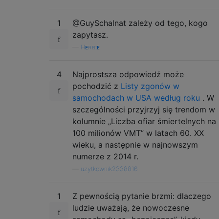
1
@GuySchalnat zależy od tego, kogo
zapytasz.
—
Hᴇʀʙɪᴇ
4
Najprostsza odpowiedź może
pochodzić z
Listy zgonów w
samochodach w USA według roku
. W
szczególności przyjrzyj się trendom w
kolumnie „Liczba ofiar śmiertelnych na
100 milionów VMT” w latach 60. XX
wieku, a następnie w najnowszym
numerze z 2014 r.
—
użytkownik2338816
1
Z pewnością pytanie brzmi: dlaczego
ludzie uważają, że nowoczesne