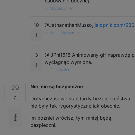
Ładowanie boczne).
—
MooseLucifer
10
@JathanathanMusso,
jalopnik.com/53
—
Roger Lipscombe
3
@ JPhi1618 Animowany gif naprawdę 
wyciągnąć wymiona.
—
DucatiKiller
Nie, nie są bezpieczne
29
Dotychczasowe standardy bezpieczeństwa
nie były tak rygorystyczne jak obecnie.
Im później wrócisz, tym mniej będą
bezpieczni.