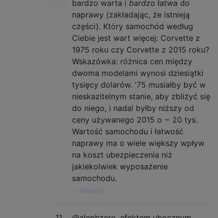
bardzo warta i
bardzo
łatwa do
naprawy (zakładając, że istnieją
części). Który samochód według
Ciebie jest wart więcej: Corvette z
1975 roku czy Corvette z 2015 roku?
Wskazówka: różnica cen między
dwoma modelami wynosi dziesiątki
tysięcy dolarów. '75 musiałby być w
nieskazitelnym stanie, aby zbliżyć się
do niego, i nadal byłby niższy od
ceny używanego 2015 o ~ 20 tys.
Wartość samochodu i łatwość
naprawy ma o wiele większy wpływ
na koszt ubezpieczenia niż
jakiekolwiek wyposażenie
samochodu.
—
Ellesedil
11
@alephzero, efektem ubocznym