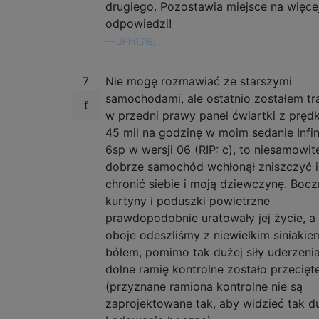
drugiego. Pozostawia miejsce na więce
odpowiedzi!
—
JPhi1618,
7
Nie mogę rozmawiać ze starszymi
samochodami, ale ostatnio zostałem tr
w przedni prawy panel ćwiartki z pręd
45 mil na godzinę w moim sedanie Infin
6sp w wersji 06 (RIP: c), to niesamowite
dobrze samochód wchłonął zniszczyć i
chronić siebie i moją dziewczynę. Boc
kurtyny i poduszki powietrzne
prawdopodobnie uratowały jej życie, a
oboje odeszliśmy z niewielkim siniakiem
bólem, pomimo tak dużej siły uderzenia, 
dolne ramię kontrolne zostało przecięt
(przyznane ramiona kontrolne nie są
zaprojektowane tak, aby widzieć tak d