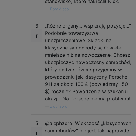
stanowisko, które nakreślił Nick.
—
Rory Alsop
3
„Różne organy… wspierają pozycję…”
Podobnie towarzystwa
ubezpieczeniowe. Składki na
klasyczne samochody są O wiele
mniejsze niż na nowoczesne. Chcesz
ubezpieczyć nowoczesny samochód,
który będzie równie przyjemny w
prowadzeniu jak klasyczny Porsche
911 za około 100 £ (powiedzmy 150
$) rocznie? Powodzenia w szukaniu
okazji. Dla Porsche nie ma problemu!
—
alephzero
5
@alephzero: Większość „klasycznych
samochodów” nie jest tak naprawdę