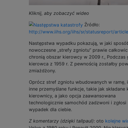
Kliknij, aby zobaczyć wideo
Źródło:
http://www.iihs.org/iihs/sr/statusreport/articl
Następstwa wypadku pokazują, w jaki sposó
nowoczesne „strefy zgniotu” prawie całkowic
chronią obszar kierowcy w 2009 r., Podczas
kierowca z 1959 r. Z pewnością zostałby po
zmiażdżony.
Oprócz stref zgniotu wbudowanych w ramę, i
inne przemyślane funkcje, takie jak składane
kierownicy, a jako opcja zaawansowana
technologicznie samochód zadzwoni i zgłosi
wypadek dla ciebie.
Z komentarzy (dzięki tallpaul):
oto
kolejne w
Volvo z 1980 roku i Renault 2000. Nie klasy