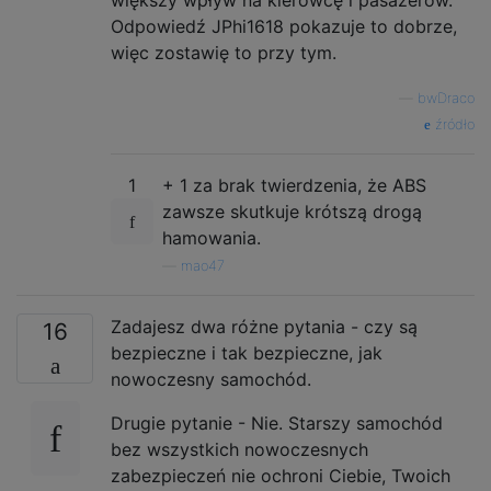
większy wpływ na kierowcę i pasażerów.
Odpowiedź JPhi1618 pokazuje to dobrze,
więc zostawię to przy tym.
—
bwDraco
źródło
1
+ 1 za brak twierdzenia, że ​​ABS
zawsze skutkuje krótszą drogą
hamowania.
—
mao47
Zadajesz dwa różne pytania - czy są
16
bezpieczne i tak bezpieczne, jak
nowoczesny samochód.
Drugie pytanie - Nie. Starszy samochód
bez wszystkich nowoczesnych
zabezpieczeń nie ochroni Ciebie, Twoich