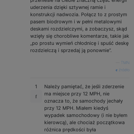
przeniesie na ciebie znaczną część energii
uderzenia dzięki sztywnej ramie i
konstrukcji nadwozia. Połącz to z prostym
pasem biodrowym i w pełni metalowymi
deskami rozdzielczymi, a zobaczysz, skąd
wzięły się chorobliwe komentarze, takie jak
„po prostu wymień chłodnicę i spuść deskę
rozdzielczą i sprzedaj ją ponownie”.
—
TMN
źródło
1
Należy pamiętać, że jeśli zderzenie
ma miejsce przy 12 MPH, nie
oznacza to, że samochody jechały
przy 12 MPH. Miałem kiedyś
wypadek samochodowy (i nie byłem
kierowcą), ale chociaż początkowa
różnica prędkości była