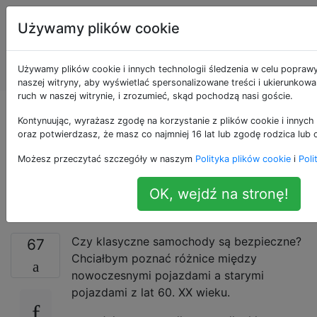
Konserwacja i
Tagi
Używamy plików cookie
naprawa
Account
pojazdów
Używamy plików cookie i innych technologii śledzenia w celu popraw
silnikowych
naszej witryny, aby wyświetlać spersonalizowane treści i ukierunkow
ruch w naszej witrynie, i zrozumieć, skąd pochodzą nasi goście.
Czy klasyczne
Kontynuując, wyrażasz zgodę na korzystanie z plików cookie i innych 
oraz potwierdzasz, że masz co najmniej 16 lat lub zgodę rodzica lub 
samochody są
Możesz przeczytać szczegóły w naszym
Polityka plików cookie
i
Poli
bezpieczne?
OK, wejdź na stronę!
Czy klasyczne samochody są bezpieczne?
67
Chciałbym poznać różnice między
nowoczesnymi pojazdami a starymi
pojazdami z lat 60. XX wieku.