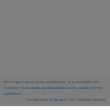
Korzystając z naszej strony potwierdzasz, że przeczytałeś(-aś) i
rozumiesz nasze
zasady używania plików cookie
i
zasady ochrony
prywatności
.
Licensed under
cc by-sa 3.0
with attribution required.