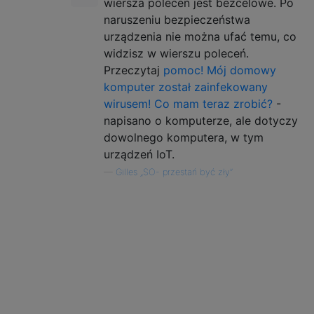
wiersza poleceń jest bezcelowe. Po
naruszeniu bezpieczeństwa
urządzenia nie można ufać temu, co
widzisz w wierszu poleceń.
Przeczytaj
pomoc! Mój domowy
komputer został zainfekowany
wirusem! Co mam teraz zrobić?
-
napisano o komputerze, ale dotyczy
dowolnego komputera, w tym
urządzeń IoT.
—
Gilles „SO- przestań być zły”