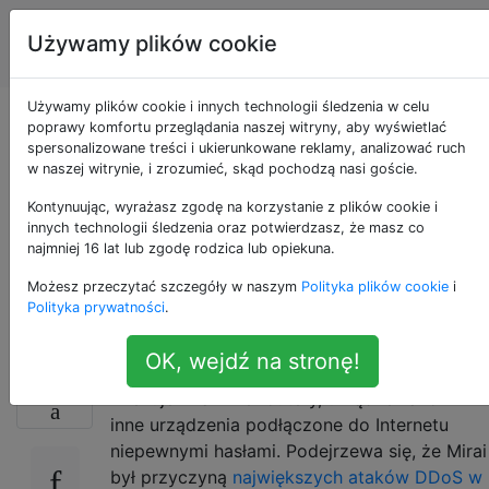
Internet
Tagi
Używamy plików cookie
Account
przedmiotów
Używamy plików cookie i innych technologii śledzenia w celu
Jak mogę sprawdzić,
poprawy komfortu przeglądania naszej witryny, aby wyświetlać
spersonalizowane treści i ukierunkowane reklamy, analizować ruch
w naszej witrynie, i zrozumieć, skąd pochodzą nasi goście.
czy moje urządzenia
Kontynuując, wyrażasz zgodę na korzystanie z plików cookie i
IoT są zainfekowane
innych technologii śledzenia oraz potwierdzasz, że masz co
najmniej 16 lat lub zgodę rodzica lub opiekuna.
robakiem Mirai?
Możesz przeczytać szczegóły w naszym
Polityka plików cookie
i
Polityka prywatności
.
OK, wejdź na stronę!
Niedawno słyszałem o
robaku Mirai
, który
27
infekuje wrażliwe routery, urządzenia IoT i
inne urządzenia podłączone do Internetu
niepewnymi hasłami. Podejrzewa się, że Mirai
był przyczyną
największych ataków DDoS w