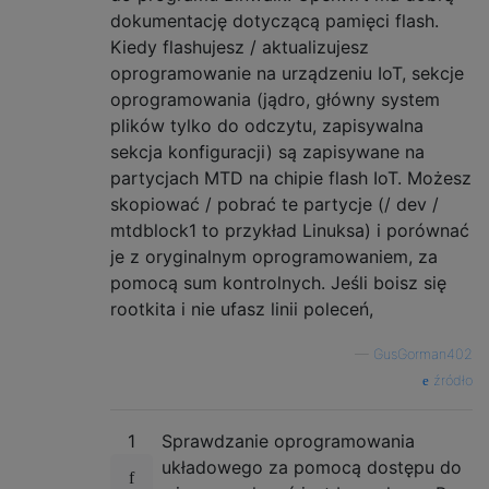
dokumentację dotyczącą pamięci flash.
Kiedy flashujesz / aktualizujesz
oprogramowanie na urządzeniu IoT, sekcje
oprogramowania (jądro, główny system
plików tylko do odczytu, zapisywalna
sekcja konfiguracji) są zapisywane na
partycjach MTD na chipie flash IoT. Możesz
skopiować / pobrać te partycje (/ dev /
mtdblock1 to przykład Linuksa) i porównać
je z oryginalnym oprogramowaniem, za
pomocą sum kontrolnych. Jeśli boisz się
rootkita i nie ufasz linii poleceń,
—
GusGorman402
źródło
1
Sprawdzanie oprogramowania
układowego za pomocą dostępu do