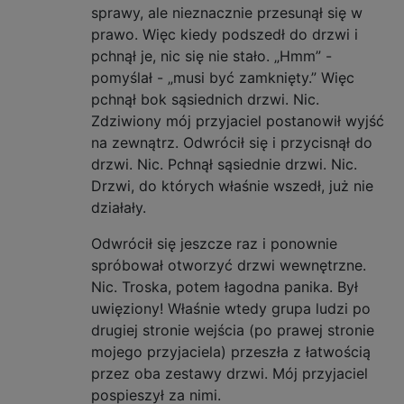
sprawy, ale nieznacznie przesunął się w
prawo. Więc kiedy podszedł do drzwi i
pchnął je, nic się nie stało. „Hmm” -
pomyślał - „musi być zamknięty.” Więc
pchnął bok sąsiednich drzwi. Nic.
Zdziwiony mój przyjaciel postanowił wyjść
na zewnątrz. Odwrócił się i przycisnął do
drzwi. Nic. Pchnął sąsiednie drzwi. Nic.
Drzwi, do których właśnie wszedł, już nie
działały.
Odwrócił się jeszcze raz i ponownie
spróbował otworzyć drzwi wewnętrzne.
Nic. Troska, potem łagodna panika. Był
uwięziony! Właśnie wtedy grupa ludzi po
drugiej stronie wejścia (po prawej stronie
mojego przyjaciela) przeszła z łatwością
przez oba zestawy drzwi. Mój przyjaciel
pospieszył za nimi.