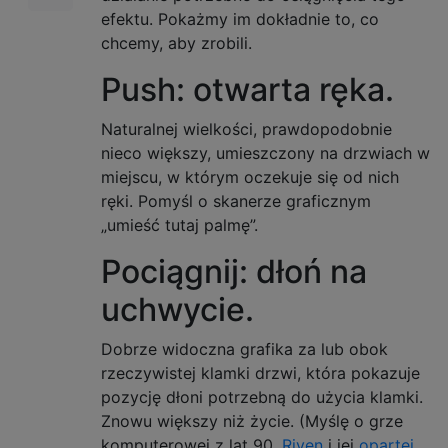
efektu. Pokażmy im dokładnie to, co
chcemy, aby zrobili.
Push: otwarta ręka.
Naturalnej wielkości, prawdopodobnie
nieco większy, umieszczony na drzwiach w
miejscu, w którym oczekuje się od nich
ręki. Pomyśl o skanerze graficznym
„umieść tutaj palmę”.
Pociągnij: dłoń na
uchwycie.
Dobrze widoczna grafika za lub obok
rzeczywistej klamki drzwi, która pokazuje
pozycję dłoni potrzebną do użycia klamki.
Znowu większy niż życie. (Myślę o grze
komputerowej z lat 90.
Riven
i jej
opartej