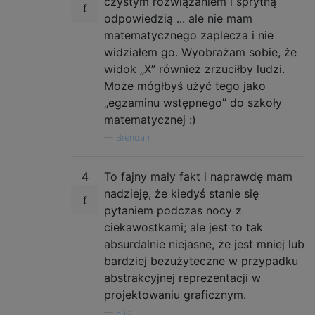
czystym rozwiązaniem i sprytną
odpowiedzią ... ale nie mam
matematycznego zaplecza i nie
widziałem go. Wyobrażam sobie, że
widok „X” również zrzuciłby ludzi.
Może mógłbyś użyć tego jako
„egzaminu wstępnego” do szkoły
matematycznej :)
—
Brendan
4
To fajny mały fakt i naprawdę mam
nadzieję, że kiedyś stanie się
pytaniem podczas nocy z
ciekawostkami; ale jest to tak
absurdalnie niejasne, że jest mniej lub
bardziej bezużyteczne w przypadku
abstrakcyjnej reprezentacji w
projektowaniu graficznym.
—
Eric