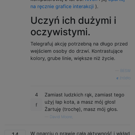
na ręcznie grafice interakcji
).
Uczyń ich dużymi i
oczywistymi.
Telegrafuj akcję potrzebną na długo przed
wejściem osoby do drzwi. Kontrastujące
kolory, grube linie, większe niż życie.
—
BESW
źródło
4
Zamiast ludzkich rąk, zamiast tego
użyj łap kota, a masz mój głos!
Żartuję (trochę), masz mój głos.
—
David Moore,
W oparciu o prawie całą aktywność i wkład
14