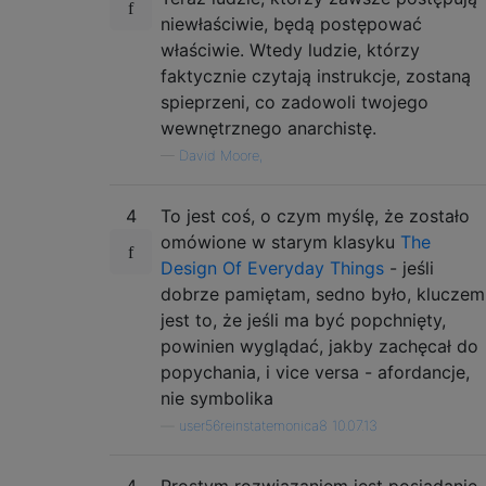
niewłaściwie, będą postępować
właściwie. Wtedy ludzie, którzy
faktycznie czytają instrukcje, zostaną
spieprzeni, co zadowoli twojego
wewnętrznego anarchistę.
—
David Moore,
4
To jest coś, o czym myślę, że zostało
omówione w starym klasyku
The
Design Of Everyday Things
- jeśli
dobrze pamiętam, sedno było, kluczem
jest to, że jeśli ma być popchnięty,
powinien wyglądać, jakby zachęcał do
popychania, i vice versa - afordancje,
nie symbolika
—
user56reinstatemonica8 10.07.13