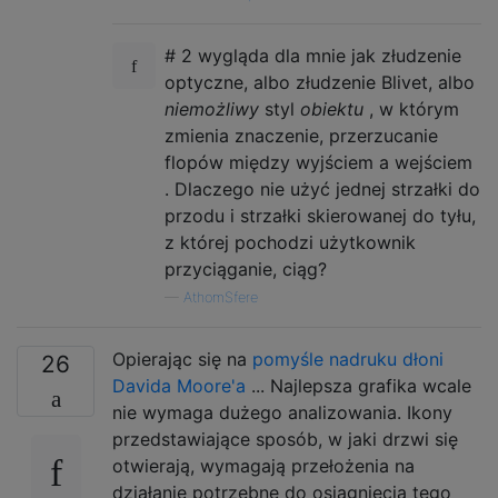
# 2 wygląda dla mnie jak złudzenie
optyczne, albo złudzenie Blivet, albo
niemożliwy
styl
obiektu
, w którym
zmienia znaczenie, przerzucanie
flopów między wyjściem a wejściem
. Dlaczego nie użyć jednej strzałki do
przodu i strzałki skierowanej do tyłu,
z której pochodzi użytkownik
przyciąganie, ciąg?
—
AthomSfere
Opierając się na
pomyśle nadruku dłoni
26
Davida Moore'a
... Najlepsza grafika wcale
nie wymaga dużego analizowania. Ikony
przedstawiające sposób, w jaki drzwi się
otwierają, wymagają przełożenia na
działanie potrzebne do osiągnięcia tego