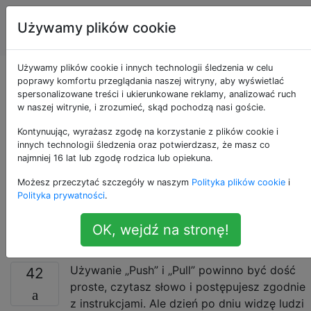
Projekt
Tagi
Używamy plików cookie
Account
graficzny
Używamy plików cookie i innych technologii śledzenia w celu
Dobre alternatywy
poprawy komfortu przeglądania naszej witryny, aby wyświetlać
spersonalizowane treści i ukierunkowane reklamy, analizować ruch
w naszej witrynie, i zrozumieć, skąd pochodzą nasi goście.
wizualne
Kontynuując, wyrażasz zgodę na korzystanie z plików cookie i
przedstawiające
innych technologii śledzenia oraz potwierdzasz, że masz co
najmniej 16 lat lub zgodę rodzica lub opiekuna.
znaki Push i Pull na
Możesz przeczytać szczegóły w naszym
Polityka plików cookie
i
Polityka prywatności
.
drzwiach?
OK, wejdź na stronę!
Używanie „Push” i „Pull” powinno być dość
42
proste, czytasz słowo i postępujesz zgodnie
z instrukcjami. Ale dzień po dniu widzę ludzi