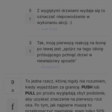
5
Z wygiętymi drzwiami wydaje się to
oznaczać niepowodzenie w
wykonaniu akcji. :)
—
luser droog
3
Tak, moją pierwszą reakcją na ikonę
po lewej jest „spójrz na tego idiotę
próbującego pchnąć drzwi w
niewłaściwy sposób”
—
Random832,
To jedna rzecz, której nigdy nie rozumiem,
9
kiedy wyjeżdżam za granicę.
PUSH
lub
PULL
po prostu wyglądają zbyt podobnie,
aby uzyskać znaczenie na pierwszy rzut
oka. Po tym, jak najpierw muszę to
przetłumaczyć mentalnie, mam tylko 50%