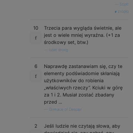
—
Scott
źródło
10
Trzecia para wygląda świetnie, ale
jest o wiele mniej wyraźna. (+1 za
środkowy set, btw.)
—
luser droog
6
Naprawdę zastanawiam się, czy te
elementy podświadomie skłaniają
użytkowników do robienia
„właściwych rzeczy”. Kciuki w górę
za 1 i 2. Musiał zostać zbadany
przed ...
—
Grimace of Despair
2
Jeśli ludzie nie czytają słowa, aby
dowiedzieć się, czy pchać, czy