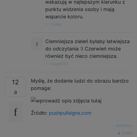
wskazują w najlepszym kierunku z
punktu widzenia osoby i mają
wsparcie koloru.
—
Yisela
Ciemniejsza zieleń byłaby łatwiejsza
do odczytania :) Czerwień może
również być nieco ciemniejsza.
—
naught101
Myślę, że dodanie ludzi do obrazu bardzo
12
pomaga:
Źródło:
pushpullsigns.com
—
adambox
źródło