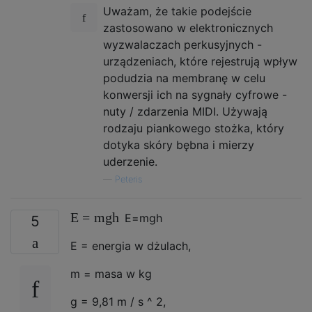
Uważam, że takie podejście
zastosowano w elektronicznych
wyzwalaczach perkusyjnych -
urządzeniach, które rejestrują wpływ
podudzia na membranę w celu
konwersji ich na sygnały cyfrowe -
nuty / zdarzenia MIDI. Używają
rodzaju piankowego stożka, który
dotyka skóry bębna i mierzy
uderzenie.
—
Peteris
E
=
m
g
h
E
=
m
g
h
5
E = energia w dżulach,
m = masa w kg
g = 9,81 m / s ^ 2,