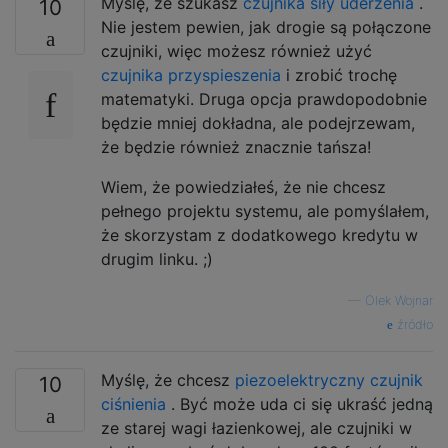
Myślę, że szukasz
czujnika siły uderzenia
.
10
Nie jestem pewien, jak drogie są połączone
czujniki, więc możesz również użyć
czujnika przyspieszenia
i zrobić trochę
matematyki. Druga opcja prawdopodobnie
będzie mniej dokładna, ale podejrzewam,
że będzie również znacznie tańsza!
Wiem, że powiedziałeś, że nie chcesz
pełnego projektu systemu, ale pomyślałem,
że skorzystam z dodatkowego kredytu w
drugim linku. ;)
—
Olek Wojnar
źródło
Myślę, że chcesz
piezoelektryczny czujnik
10
ciśnienia
. Być może uda ci się ukraść jedną
ze starej wagi łazienkowej, ale czujniki w