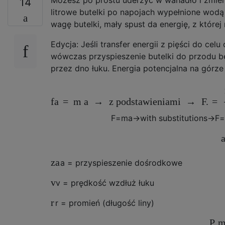
14
litrowe butelki po napojach wypełnione wodą i
wagę butelki, mały spust da energię, z której
Edycja: Jeśli transfer energii z pięści do ce
wówczas przyspieszenie butelki do przodu 
przez dno łuku. Energia potencjalna na górze 
fa
=
m
a
→
z podstawieniami
→
F.
=
F
=
m
a
→
with substitutions
→
F
=
za
a
= przyspieszenie dośrodkowe
v
v
= prędkość wzdłuż łuku
r
r
= promień (długość liny)
P.
m