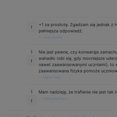
+1 za prostotę. Zgadzam się jednak z
pełniejsza odpowiedź.
—
Chris Mueller
1
Nie jest pewne, czy konwersja zamachu 
wahadło robi się, gdy mocniejsze uderz
nawet zaawansowanymi uczniami), to w
zaawansowana fizyka pomoże uczniowi
—
Martin York,
1
Mam nadzieję, że trafienie nie jest tak t
—
Paŭlo Ebermann