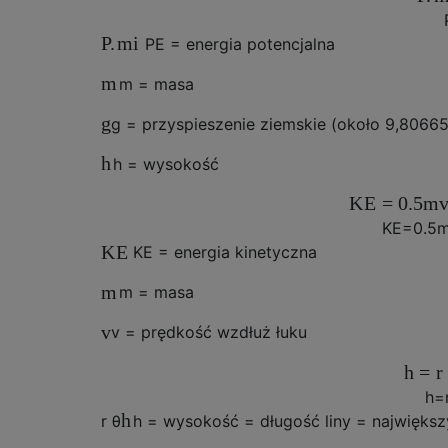
P.
mi
P
E
= energia potencjalna
m
m
= masa
g
g
= przyspieszenie ziemskie (około 9,80665
h
h
= wysokość
K
E
=
0.5
m
K
E
=
0.5
K
E
K
E
= energia kinetyczna
m
m
= masa
v
v
= prędkość wzdłuż łuku
h
=
r
h
=
h
r
θ
h
= wysokość = długość liny = największy