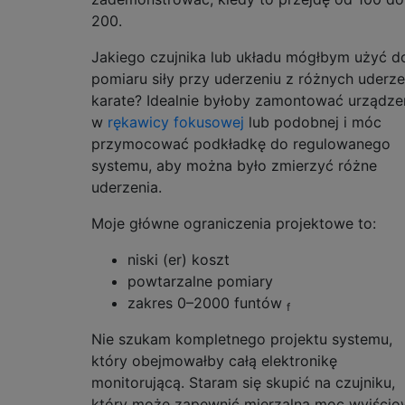
200.
Jakiego czujnika lub układu mógłbym użyć d
pomiaru siły przy uderzeniu z różnych uderz
karate? Idealnie byłoby zamontować urządze
w
rękawicy fokusowej
lub podobnej i móc
przymocować podkładkę do regulowanego
systemu, aby można było zmierzyć różne
uderzenia.
Moje główne ograniczenia projektowe to:
niski (er) koszt
powtarzalne pomiary
zakres 0–2000 funtów
f
Nie szukam kompletnego projektu systemu,
który obejmowałby całą elektronikę
monitorującą. Staram się skupić na czujniku,
który może zapewnić mierzalną moc wyjścio