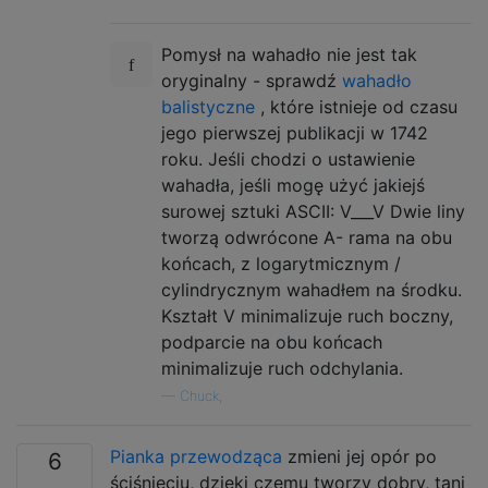
Pomysł na wahadło nie jest tak
oryginalny - sprawdź
wahadło
balistyczne
, które istnieje od czasu
jego pierwszej publikacji w 1742
roku. Jeśli chodzi o ustawienie
wahadła, jeśli mogę użyć jakiejś
surowej sztuki ASCII: V___V Dwie liny
tworzą odwrócone A- rama na obu
końcach, z logarytmicznym /
cylindrycznym wahadłem na środku.
Kształt V minimalizuje ruch boczny,
podparcie na obu końcach
minimalizuje ruch odchylania.
—
Chuck,
Pianka przewodząca
zmieni jej opór po
6
ściśnięciu, dzięki czemu tworzy dobry, tani