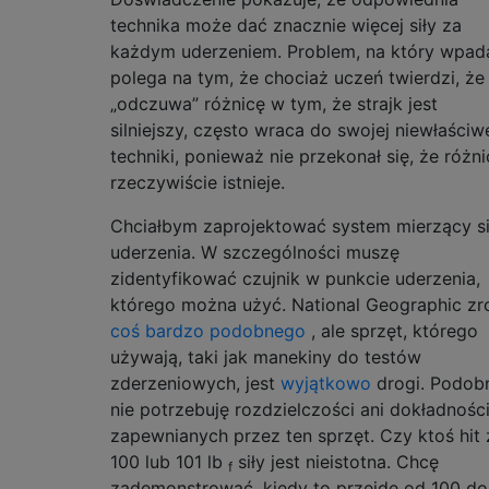
technika może dać znacznie więcej siły za
każdym uderzeniem. Problem, na który wpad
polega na tym, że chociaż uczeń twierdzi, że
„odczuwa” różnicę w tym, że strajk jest
silniejszy, często wraca do swojej niewłaściw
techniki, ponieważ nie przekonał się, że różni
rzeczywiście istnieje.
Chciałbym zaprojektować system mierzący si
uderzenia. W szczególności muszę
zidentyfikować czujnik w punkcie uderzenia,
którego można użyć. National Geographic zro
coś bardzo podobnego
, ale sprzęt, którego
używają, taki jak manekiny do testów
zderzeniowych, jest
wyjątkowo
drogi. Podob
nie potrzebuję rozdzielczości ani dokładnośc
zapewnianych przez ten sprzęt. Czy ktoś hit 
100 lub 101 lb
siły jest nieistotna. Chcę
f
zademonstrować, kiedy to przejdę od 100 do