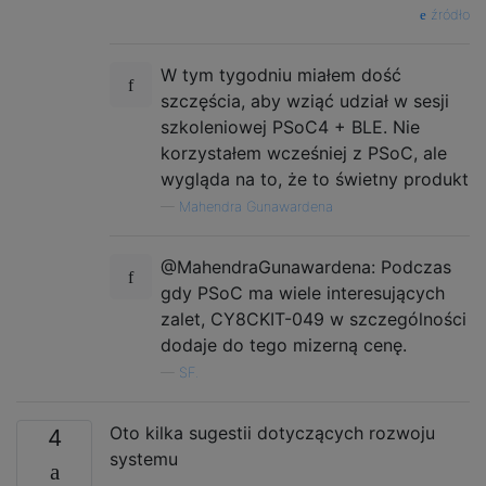
źródło
W tym tygodniu miałem dość
szczęścia, aby wziąć udział w sesji
szkoleniowej PSoC4 + BLE. Nie
korzystałem wcześniej z PSoC, ale
wygląda na to, że to świetny produkt
—
Mahendra Gunawardena
@MahendraGunawardena: Podczas
gdy PSoC ma wiele interesujących
zalet, CY8CKIT-049 w szczególności
dodaje do tego mizerną cenę.
—
SF.
Oto kilka sugestii dotyczących rozwoju
4
systemu