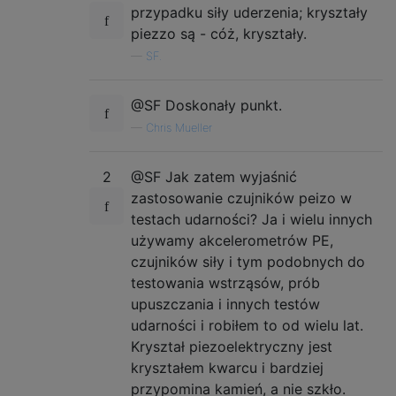
przypadku siły uderzenia; kryształy
piezzo są - cóż, kryształy.
—
SF.
@SF Doskonały punkt.
—
Chris Mueller
2
@SF Jak zatem wyjaśnić
zastosowanie czujników peizo w
testach udarności? Ja i wielu innych
używamy akcelerometrów PE,
czujników siły i tym podobnych do
testowania wstrząsów, prób
upuszczania i innych testów
udarności i robiłem to od wielu lat.
Kryształ piezoelektryczny jest
kryształem kwarcu i bardziej
przypomina kamień, a nie szkło.