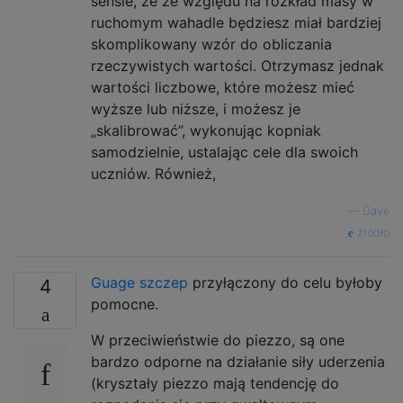
sensie, że ze względu na rozkład masy w
ruchomym wahadle będziesz miał bardziej
skomplikowany wzór do obliczania
rzeczywistych wartości. Otrzymasz jednak
wartości liczbowe, które możesz mieć
wyższe lub niższe, i możesz je
„skalibrować”, wykonując kopniak
samodzielnie, ustalając cele dla swoich
uczniów. Również,
—
Dave
źródło
Guage szczep
przyłączony do celu byłoby
4
pomocne.
W przeciwieństwie do piezzo, są one
bardzo odporne na działanie siły uderzenia
(kryształy piezzo mają tendencję do