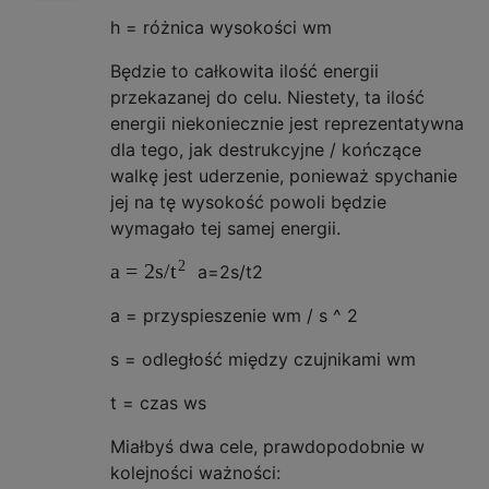
h = różnica wysokości wm
Będzie to całkowita ilość energii
przekazanej do celu. Niestety, ta ilość
energii niekoniecznie jest reprezentatywna
dla tego, jak destrukcyjne / kończące
walkę jest uderzenie, ponieważ spychanie
jej na tę wysokość powoli będzie
wymagało tej samej energii.
2
a
=
2
s
/
t
a
=
2
s
/
t
2
a = przyspieszenie wm / s ^ 2
s = odległość między czujnikami wm
t = czas ws
Miałbyś dwa cele, prawdopodobnie w
kolejności ważności: