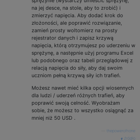
sprężynie (wystarczy umieścić sprężynę,
na jej desce, na stole, aby to zrobić) i
zmierzyć napięcia. Aby dodać krok do
złożoności, ale poprawić rozwiązanie,
zamień prosty woltomierz na prosty
rejestrator danych i zapisz krzywą
napięcia, którą otrzymujesz po uderzeniu w
sprężynę, a następnie użyj programu Excel
lub podobnego oraz tabeli przeglądowej z
relacją napięcia do siły, aby daj swoim
uczniom pełną krzywą siły ich trafień.
Możesz nawet mieć kilka opcji wiosennych
dla ludzi / uderzeń różnych trafień, aby
poprawić swoją celność. Wyobrażam
sobie, że możesz to wszystko osiągnąć za
mniej niż 50
USD
.
—
thepowerofnone
źródło