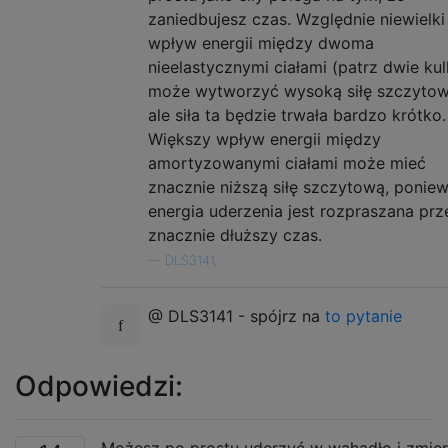
zaniedbujesz czas. Względnie niewielki
wpływ energii między dwoma
nieelastycznymi ciałami (patrz dwie kul
może wytworzyć wysoką siłę szczytow
ale siła ta będzie trwała bardzo krótko.
Większy wpływ energii między
amortyzowanymi ciałami może mieć
znacznie niższą siłę szczytową, ponie
energia uderzenia jest rozpraszana prz
znacznie dłuższy czas.
—
DLS3141,
@ DLS3141 - spójrz na
to pytanie
Odpowiedzi:
Możesz po prostu uderzyć w wahadło i zmierz