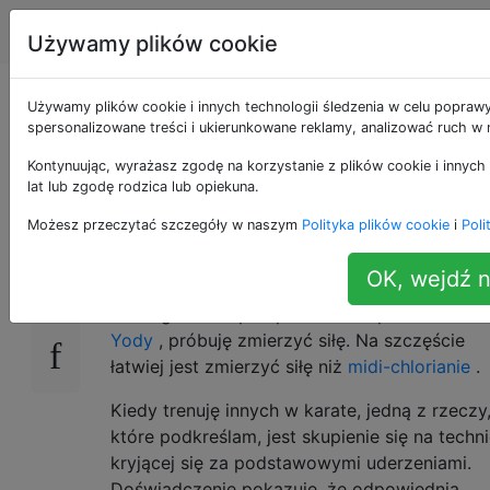
Inżynieria
Tagi
Account
Używamy plików cookie
Jak obliczyć strajki
Używamy plików cookie i innych technologii śledzenia w celu poprawy
spersonalizowane treści i ukierunkowane reklamy, analizować ruch w n
sztuk walki?
Kontynuując, wyrażasz zgodę na korzystanie z plików cookie i innych 
lat lub zgodę rodzica lub opiekuna.
Możesz przeczytać szczegóły w naszym
Polityka plików cookie
i
Poli
Podtytuł:
Ach, jestem silny z Mocą, ale jak to
28
zmierzyć?
OK, wejdź n
Z całego serca przepraszam za parafrazowan
Yody
, próbuję zmierzyć siłę. Na szczęście
łatwiej jest zmierzyć siłę niż
midi-chlorianie
.
Kiedy trenuję innych w karate, jedną z rzeczy
które podkreślam, jest skupienie się na techn
kryjącej się za podstawowymi uderzeniami.
Doświadczenie pokazuje, że odpowiednia