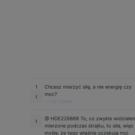
1
Chcesz mierzyć siłę, a nie energię czy
moc?
—
HDE 226868,
@ HDE226868 To, co zwykle widziałe
mierzone podczas strajku, to siła, więc
myślę, że tego właśnie oczekują moi