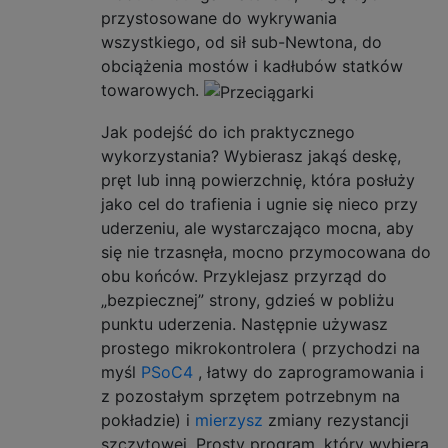
przystosowane do wykrywania
wszystkiego, od sił sub-Newtona, do
obciążenia mostów i kadłubów statków
towarowych.
Jak podejść do ich praktycznego
wykorzystania? Wybierasz jakąś deskę,
pręt lub inną powierzchnię, która posłuży
jako cel do trafienia i ugnie się nieco przy
uderzeniu, ale wystarczająco mocna, aby
się nie trzasnęła, mocno przymocowana do
obu końców. Przyklejasz przyrząd do
„bezpiecznej” strony, gdzieś w pobliżu
punktu uderzenia. Następnie używasz
prostego mikrokontrolera ( przychodzi na
myśl
PSoC4
, łatwy do zaprogramowania i
z pozostałym sprzętem potrzebnym na
pokładzie) i
mierzysz
zmiany rezystancji
szczytowej. Prosty program, który wybiera