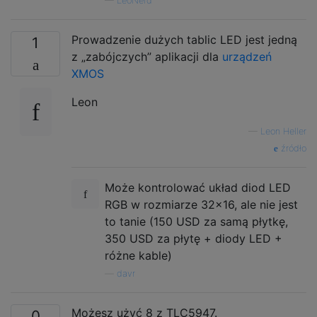
—
LeoNerd
Prowadzenie dużych tablic LED jest jedną
1
z „zabójczych” aplikacji dla
urządzeń
XMOS
Leon
—
Leon Heller
źródło
Może kontrolować układ diod LED
RGB w rozmiarze 32x16, ale nie jest
to tanie (150 USD za samą płytkę,
350 USD za płytę + diody LED +
różne kable)
—
davr
Możesz użyć 8 z TLC5947.
0