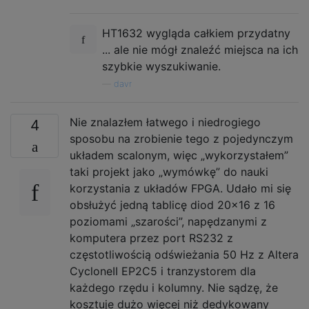
HT1632 wygląda całkiem przydatny
... ale nie mógł znaleźć miejsca na ich
szybkie wyszukiwanie.
—
davr
Nie znalazłem łatwego i niedrogiego
4
sposobu na zrobienie tego z pojedynczym
układem scalonym, więc „wykorzystałem”
taki projekt jako „wymówkę” do nauki
korzystania z układów FPGA. Udało mi się
obsłużyć jedną tablicę diod 20x16 z 16
poziomami „szarości”, napędzanymi z
komputera przez port RS232 z
częstotliwością odświeżania 50 Hz z Altera
CycloneII EP2C5 i tranzystorem dla
każdego rzędu i kolumny. Nie sądzę, że
kosztuje dużo więcej niż dedykowany