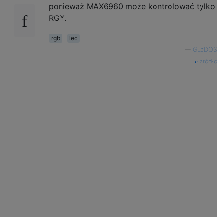
ponieważ MAX6960 może kontrolować tylko
RGY.
rgb
led
—
GLaDOS
źródło