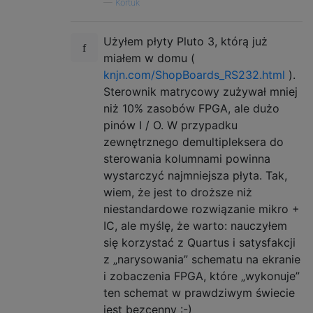
—
Kortuk
Użyłem płyty Pluto 3, którą już
miałem w domu (
knjn.com/ShopBoards_RS232.html
).
Sterownik matrycowy zużywał mniej
niż 10% zasobów FPGA, ale dużo
pinów I / O. W przypadku
zewnętrznego demultipleksera do
sterowania kolumnami powinna
wystarczyć najmniejsza płyta. Tak,
wiem, że jest to droższe niż
niestandardowe rozwiązanie mikro +
IC, ale myślę, że warto: nauczyłem
się korzystać z Quartus i satysfakcji
z „narysowania” schematu na ekranie
i zobaczenia FPGA, które „wykonuje”
ten schemat w prawdziwym świecie
jest bezcenny :-)