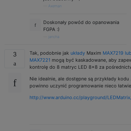
—
Axeman
Doskonały powód do opanowania
FGPA :)
—
jancha
Tak, podobnie jak
układy
Maxim
MAX7219 lu
3
MAX7221
mogą być kaskadowane, aby zape
kontrolę do 8 matryc LED 8x8 za pośrednic
Nie idealnie, ale dostępne są przykłady kodu .
powinno uczynić programowanie nieco łatwie
http://www.arduino.cc/playground/LEDMatri