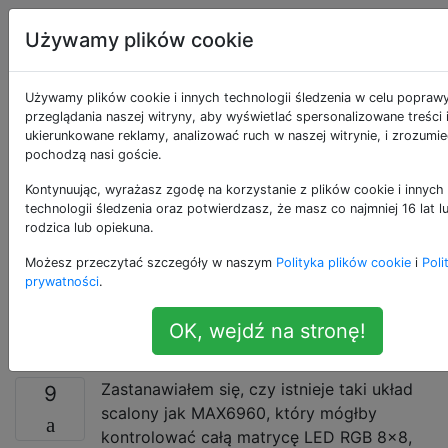
Inżynieria
Tagi
Używamy plików cookie
Account
elektryczna
Używamy plików cookie i innych technologii śledzenia w celu popraw
Czy istnieje jeden
przeglądania naszej witryny, aby wyświetlać spersonalizowane treści 
ukierunkowane reklamy, analizować ruch w naszej witrynie, i zrozumie
pochodzą nasi goście.
układ scalony, który
Kontynuując, wyrażasz zgodę na korzystanie z plików cookie i innych
może kontrolować
technologii śledzenia oraz potwierdzasz, że masz co najmniej 16 lat 
rodzica lub opiekuna.
matrycę LED RGB
Możesz przeczytać szczegóły w naszym
Polityka plików cookie
i
Poli
prywatności
.
8x8
OK, wejdź na stronę!
Zastanawiałem się, czy istnieje taki układ
9
scalony jak MAX6960, który mógłby
kontrolować całą matrycę LED RGB 8x8,