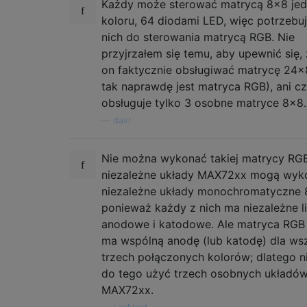
Każdy może sterować matrycą 8x8 je
koloru, 64 diodami LED, więc potrzebuj
nich do sterowania matrycą RGB. Nie
przyjrzałem się temu, aby upewnić się,
on faktycznie obsługiwać matrycę 24
tak naprawdę jest matryca RGB), ani c
obsługuje tylko 3 osobne matryce 8x8.
—
davr
Nie można wykonać takiej matrycy RGB
niezależne układy MAX72xx mogą wyko
niezależne układy monochromatyczne 
ponieważ każdy z nich ma niezależne li
anodowe i katodowe. Ale matryca RGB
ma wspólną anodę (lub katodę) dla ws
trzech połączonych kolorów; dlatego 
do tego użyć trzech osobnych układó
MAX72xx.