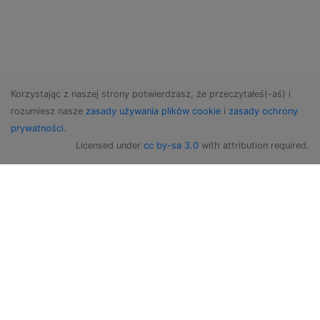
Korzystając z naszej strony potwierdzasz, że przeczytałeś(-aś) i
rozumiesz nasze
zasady używania plików cookie
i
zasady ochrony
prywatności
.
Licensed under
cc by-sa 3.0
with attribution required.