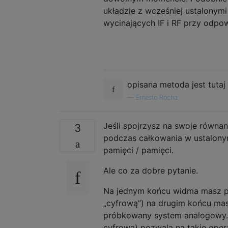
układzie z wcześniej ustalonymi
wycinających IF i RF przy odpow
opisana metoda jest tuta
—
Ernesto Rocha
Jeśli spojrzysz na swoje równan
3
podczas całkowania w ustalony
pamięci / pamięci.
Ale co za dobre pytanie.
Na jednym końcu widma masz pr
„cyfrową”) na drugim końcu mas
próbkowany system analogowy.
cyfrowa) pozwala na takie opera