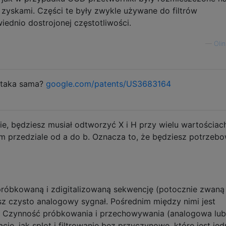
 zyskami. Części te były zwykle używane do filtrów
iednio dostrojonej częstotliwości.
—
Olin
j taka sama?
google.com/patents/US3683164
ie, będziesz musiał odtworzyć X i H przy wielu wartościac
m przedziale od a do b. Oznacza to, że będziesz potrzeb
óbkowaną i zdigitalizowaną sekwencję (potocznie zwaną
z czysto analogowy sygnał. Pośrednim między nimi jest
 Czynność próbkowania i przechowywania (analogowa lub
cje, jak splot i filtrowanie bez przyczynowe, które jest je