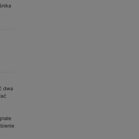
śnika
ać dwa
dać
gnale
bienie