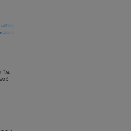
 Lathrop
źródło
h Tau
ować
dnym z