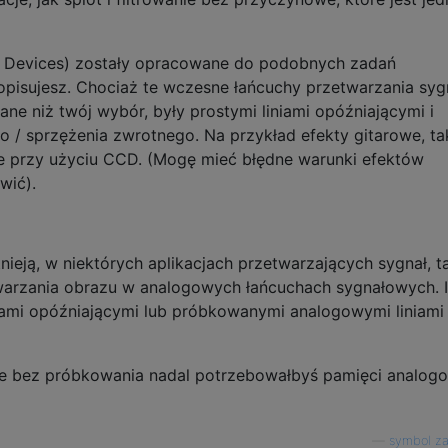
 Devices) zostały opracowane do podobnych zadań
 opisujesz. Chociaż te wczesne łańcuchy przetwarzania sy
ne niż twój wybór, były prostymi liniami opóźniającymi i
 / sprzężenia zwrotnego. Na przykład efekty gitarowe, tak
ne przy użyciu CCD. (Mogę mieć błędne warunki efektów
wić).
nieją, w niektórych aplikacjach przetwarzających sygnał, t
warzania obrazu w analogowych łańcuchach sygnałowych. I
iami opóźniającymi lub próbkowanymi analogowymi liniami
e bez próbkowania nadal potrzebowałbyś pamięci analogo
—
symbol z