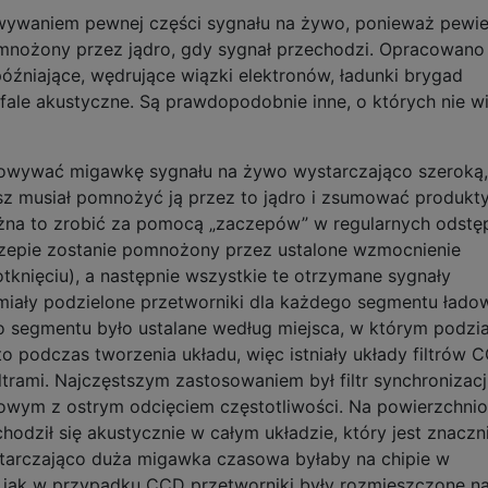
wywaniem pewnej części sygnału na żywo, ponieważ pewi
omnożony przez jądro, gdy sygnał przechodzi. Opracowano
óźniające, wędrujące wiązki elektronów, ładunki brygad
ale akustyczne. Są prawdopodobnie inne, o których nie w
howywać migawkę sygnału na żywo wystarczająco szeroką,
esz musiał pomnożyć ją przez to jądro i zsumować produkt
ożna to zrobić za pomocą „zaczepów” w regularnych odstę
zepie zostanie pomnożony przez ustalone wzmocnienie
dotknięciu), a następnie wszystkie te otrzymane sygnały
iały podzielone przetworniki dla każdego segmentu ładow
 segmentu było ustalane według miejsca, w którym podzia
to podczas tworzenia układu, więc istniały układy filtrów 
trami. Najczęstszym zastosowaniem był filtr synchronizacji
stowym z ostrym odcięciem częstotliwości. Na powierzchni
hodził się akustycznie w całym układzie, który jest znaczn
ystarczająco duża migawka czasowa byłaby na chipie w
jak w przypadku CCD przetworniki były rozmieszczone n