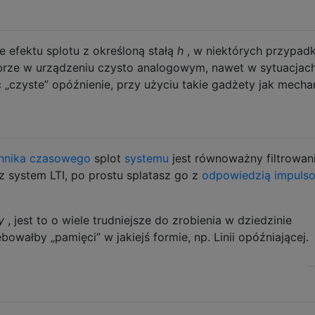
ie efektu splotu z określoną stałą
h
, w niektórych przypad
brze w urządzeniu czysto analogowym, nawet w sytuacjach
 „czyste” opóźnienie, przy użyciu takie gadżety jak mecha
ennika czasowego
splot
systemu
jest równoważny filtrowani
 system LTI, po prostu splatasz go z
odpowiedzią impuls
y
, jest to o wiele trudniejsze do zrobienia w dziedzinie
owałby „pamięci” w jakiejś formie, np. Linii opóźniającej.