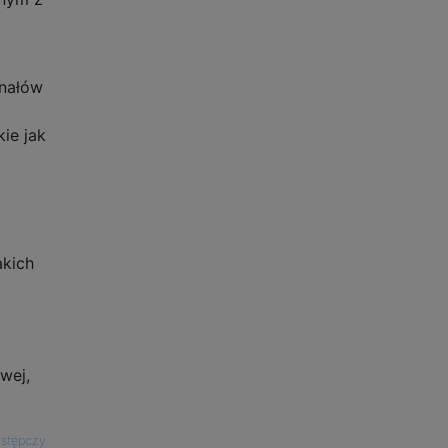
gnałów
ie jak
akich
wej,
astępczy