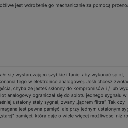
możliwe jest wdrożenie go mechanicznie za pomocą przeno
ło się wystarczająco szybkie i tanie, aby wykonać splot,
nania tego w elektronice analogowej. Jeśli chcesz zwoł
ęścia, chyba że jesteś skłonny do kompromisów i / lub wy
plot analogowy ograniczał się do splotu jednego sygnału w
niej ustalony stały sygnał, zwany „jądrem filtra”. Tak czy
ymagana jest pewna pamięć, ale przy jednym ustalonym sy
łej” pamięci, która daje o wiele więcej możliwości niż ro