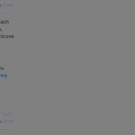
źródło
kach
,
niczne
u.
ową
—
Paul R.
źródło