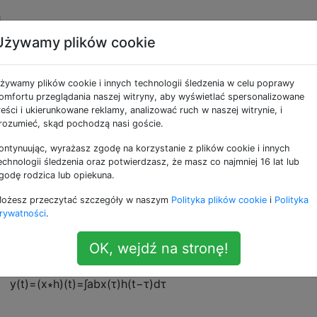
i
Używamy plików cookie
nana przez obwód
żywamy plików cookie i innych technologii śledzenia w celu poprawy
omfortu przeglądania naszej witryny, aby wyświetlać spersonalizowane
reści i ukierunkowane reklamy, analizować ruch w naszej witrynie, i
rozumieć, skąd pochodzą nasi goście.
ontynuując, wyrażasz zgodę na korzystanie z plików cookie i innych
nicznej mam dobrą wiedzę na temat splotu i DSP. Zastanawi
echnologii śledzenia oraz potwierdzasz, że masz co najmniej 16 lat lub
wadzić splot tylko za pomocą obwodu analogowego (bez
godę rodzica lub opiekuna.
kie byłyby ograniczenia?
ożesz przeczytać szczegóły w naszym
Polityka plików cookie
i
Polityka
rywatności
.
ietlić to przy użyciu tylko obwodu analogowego:
b
OK, wejdź na stronę!
(
x
∗
h
)
(
t
)
=
x
(
τ
)
h
(
t
-
τ
)
d
τ
∫
za
y
(
t
)
=
(
x
∗
h
)
(
t
)
=
∫
a
b
x
(
τ
)
h
(
t
−
τ
)
d
τ