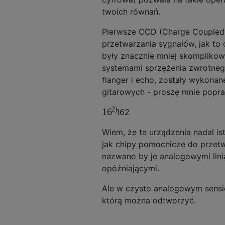
twoich równań.
Pierwsze CCD (Charge Coupled
przetwarzania sygnałów, jak to
były znacznie mniej skomplikowa
systemami sprzężenia zwrotnego
flanger i echo, zostały wykona
gitarowych - proszę mnie popra
2)
16
16
2
Wiem, że te urządzenia nadal ist
jak chipy pomocnicze do przet
nazwano by je analogowymi lin
opóźniającymi.
Ale w czysto analogowym sensi
którą można odtworzyć.