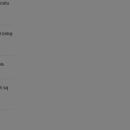
celu
trzebę
ha.
są
h