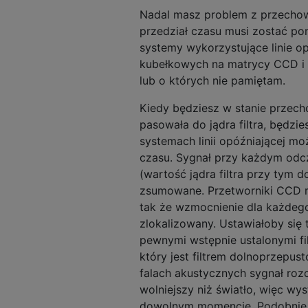
Nadal masz problem z przecho
przedział czasu musi zostać p
systemy wykorzystujące linie op
kubełkowych na matrycy CCD i f
lub o których nie pamiętam.
Kiedy będziesz w stanie przec
pasowała do jądra filtra, będzi
systemach linii opóźniającej m
czasu. Sygnał przy każdym odc
(wartość jądra filtra przy tym 
zsumowane. Przetworniki CCD m
tak że wzmocnienie dla każdego
zlokalizowany. Ustawiałoby się 
pewnymi wstępnie ustalonymi fil
który jest filtrem dolnoprzepu
falach akustycznych sygnał rozc
wolniejszy niż światło, więc w
dowolnym momencie. Podobnie 