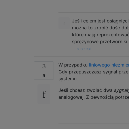
Jeśli celem jest osiągnięc
można to zrobić dość do
które mają reprezentować
sprężynowe przetworniki.
—
supercat
W przypadku
liniowego niezmi
3
Gdy przepuszczasz sygnał przez
systemu.
Jeśli chcesz zwołać dwa
sygnał
analogowej. Z pewnością potrzeb