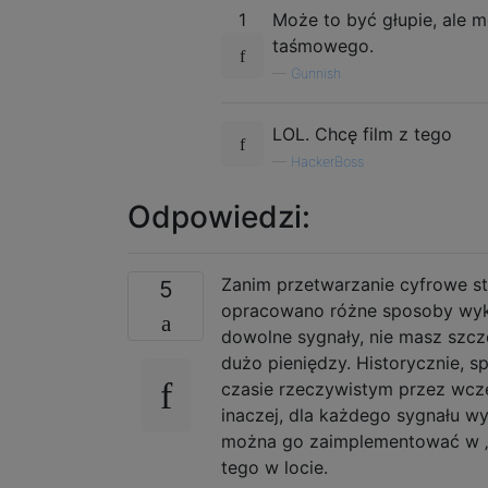
1
Może to być głupie, ale 
taśmowego.
—
Gunnish
LOL. Chcę film z tego
—
HackerBoss
Odpowiedzi:
Zanim przetwarzanie cyfrowe sta
5
opracowano różne sposoby wyko
dowolne sygnały, nie masz szcz
dużo pieniędzy. Historycznie, s
czasie rzeczywistym przez wcześ
inaczej, dla każdego sygnału w
można go zaimplementować w „sta
tego w locie.