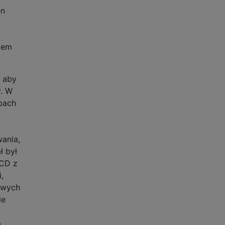
en
iem
 aby
y. W
pach
ania,
ł był
CCD z
,
owych
ie
a