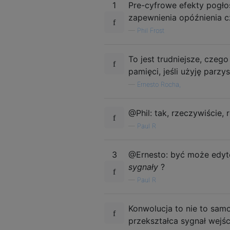
1
Pre-cyfrowe efekty pogło
zapewnienia opóźnienia c
—
Phil Frost
To jest trudniejsze, czeg
pamięci, jeśli użyję parzy
—
Ernesto Rocha,
@Phil: tak, rzeczywiście,
—
Paul R
3
@Ernesto: być może edyt
sygnały
?
—
Paul R
Konwolucja to nie to samo
przekształca sygnał wejś