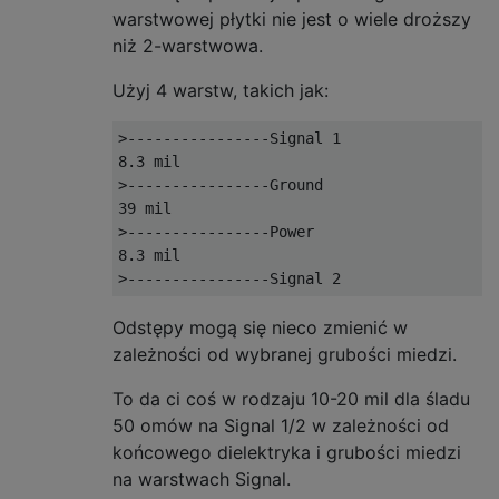
warstwowej płytki nie jest o wiele droższy
niż 2-warstwowa.
Użyj 4 warstw, takich jak:
>----------------Signal 1

8.3 mil

>----------------Ground

39 mil

>----------------Power

8.3 mil

Odstępy mogą się nieco zmienić w
zależności od wybranej grubości miedzi.
To da ci coś w rodzaju 10-20 mil dla śladu
50 omów na Signal 1/2 w zależności od
końcowego dielektryka i grubości miedzi
na warstwach Signal.