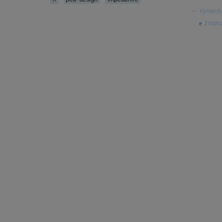
—
Kellenjb
źródło