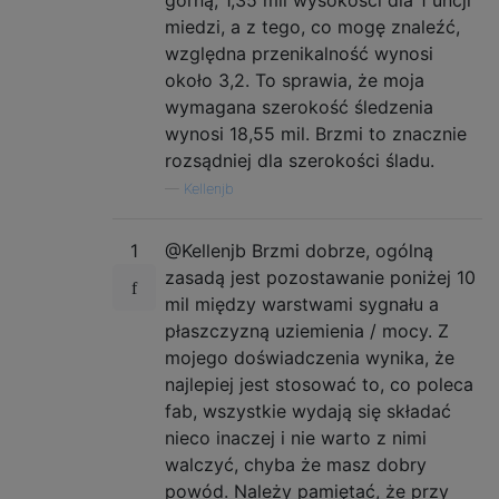
górną, 1,35 mil wysokości dla 1 uncji
miedzi, a z tego, co mogę znaleźć,
względna przenikalność wynosi
około 3,2. To sprawia, że ​​moja
wymagana szerokość śledzenia
wynosi 18,55 mil. Brzmi to znacznie
rozsądniej dla szerokości śladu.
—
Kellenjb
1
@Kellenjb Brzmi dobrze, ogólną
zasadą jest pozostawanie poniżej 10
mil między warstwami sygnału a
płaszczyzną uziemienia / mocy. Z
mojego doświadczenia wynika, że ​​
najlepiej jest stosować to, co poleca
fab, wszystkie wydają się składać
nieco inaczej i nie warto z nimi
walczyć, chyba że masz dobry
powód. Należy pamiętać, że przy