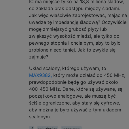
IC ma miejsce tylko na 18,8 miliona śladów,
co zakłada brak odstępu między śladami.
Jak więc właściwie zaprojektować, mając na
uwadze tę impedancję śladową? Oczywiście
mogę zmniejszyć grubość płyty lub
zwiększyć wysokość miedzi, ale tylko do
pewnego stopnia i chciałbym, aby to było
zrobione nieco taniej. Jak to zwykle się
zajmuje?
Układ scalony, którego używam, to
MAX9382,
który może działać do 450 MHz,
prawdopodobnie będę go używać około
400-450 MHz. Dane, które są używane, są
początkowo analogowe, ale muszą być
ściśle ograniczone, aby stały się cyfrowe,
aby można je było używać z tym układem
scalonym.
rf
pcb-design
impedance