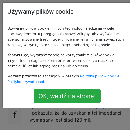
Inżynieria
Tagi
Używamy plików cookie
Account
elektryczna
Używamy plików cookie i innych technologii śledzenia w celu
Dopasowywanie
poprawy komfortu przeglądania naszej witryny, aby wyświetlać
spersonalizowane treści i ukierunkowane reklamy, analizować ruch
w naszej witrynie, i zrozumieć, skąd pochodzą nasi goście.
impedancji i duże
Kontynuując, wyrażasz zgodę na korzystanie z plików cookie i
szerokości śladu
innych technologii śledzenia oraz potwierdzasz, że masz co
najmniej 16 lat lub zgodę rodzica lub opiekuna.
Możesz przeczytać szczegóły w naszym
Polityka plików cookie
i
Polityka prywatności
.
Obecnie pracuję nad projektem, w którym
11
jeden z moich układów scalonych określa
OK, wejdź na stronę!
użycie śladu 50 omów. Odpowiedź na to
pytanie,
impedancja charakterystyczna śladu
, pokazuje, że do uzyskania tej impedancji
wymagany jest ślad 120 mil.