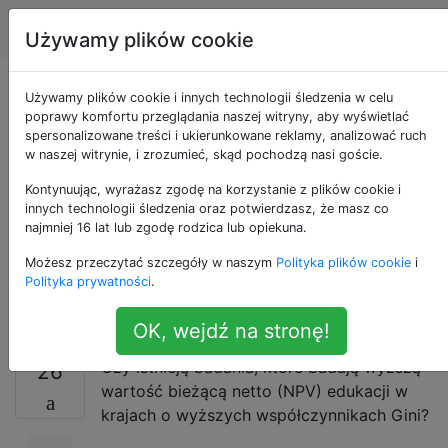
Ekonomia
Tagi
Account
Używamy plików cookie
W jaki sposób
Używamy plików cookie i innych technologii śledzenia w celu
poprawy komfortu przeglądania naszej witryny, aby wyświetlać
spersonalizowane treści i ukierunkowane reklamy, analizować ruch
współczynniki
w naszej witrynie, i zrozumieć, skąd pochodzą nasi goście.
Giniego korelują z
Kontynuując, wyrażasz zgodę na korzystanie z plików cookie i
innych technologii śledzenia oraz potwierdzasz, że masz co
najmniej 16 lat lub zgodę rodzica lub opiekuna.
kosztami szkolnictwa
Możesz przeczytać szczegóły w naszym
Polityka plików cookie
i
wyższego?
Polityka prywatności
.
OK, wejdź na stronę!
Czy istnieją badania, które badają wyższą
26
wartość bieżącą netto (NPV) edukacji w
krajach o wyższych współczynnikach Gini?