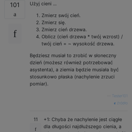
Użyj cieni ...
101
Zmierz swój cień.
Zmierz się.
Zmierz cień drzewa.
Oblicz (cień drzewa * twój wzrost) /
twój cień = ~ wysokość drzewa.
Będziesz musiał to zrobić w słoneczny
dzień (możesz również potrzebować
asystenta), a ziemia będzie musiała być
stosunkowo płaska (nachylenie zrzuci
pomiar).
—
Tester101
źródło
11
+1: Chyba że nachylenie jest ciągłe
dla długości najdłuższego cienia, a