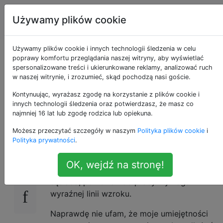
Majsterkowanie
Tagi
Używamy plików cookie
Account
w domu
Używamy plików cookie i innych technologii śledzenia w celu
Czy istnieje prosty
poprawy komfortu przeglądania naszej witryny, aby wyświetlać
spersonalizowane treści i ukierunkowane reklamy, analizować ruch
w naszej witrynie, i zrozumieć, skąd pochodzą nasi goście.
sposób zmierzenia
Kontynuując, wyrażasz zgodę na korzystanie z plików cookie i
wysokości drzewa?
innych technologii śledzenia oraz potwierdzasz, że masz co
najmniej 16 lat lub zgodę rodzica lub opiekuna.
Możesz przeczytać szczegóły w naszym
Polityka plików cookie
i
Polityka prywatności
.
Chcę zainstalować antenę do usługi
120
internetowej, która będzie musiała usunąć
OK, wejdź na stronę!
niektóre drzewa z nieruchomości mojego
sąsiada, ponieważ do pracy wymaga
wyraźnej linii wzroku.
Naprawdę nie ufam, że moje umiejętności