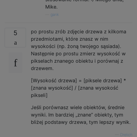
Mike.
—
garik
po prostu zrób zdjęcie drzewa z kilkoma
5
przedmiotami, które znasz w nim
wysokości (np. żoną twojego sąsiada).
Następnie po prostu zmierz wysokość w
pikselach znanego obiektu i porównaj z
drzewem.
[Wysokość drzewa] = [piksele drzewa] *
[znana wysokość] / [znana wysokość
pikseli]
Jeśli porównasz wiele obiektów, średnie
wyniki. Im bardziej „znane” obiekty, tym
bliżej podstawy drzewa, tym lepszy wynik.
—
Drelich