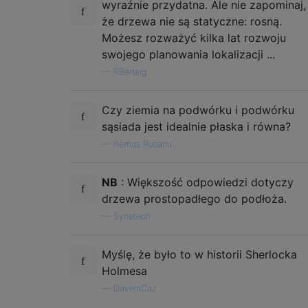
wyraźnie przydatna. Ale nie zapominaj,
że drzewa nie są statyczne: rosną.
Możesz rozważyć kilka lat rozwoju
swojego planowania lokalizacji ...
—
RBerteig
Czy ziemia na podwórku i podwórku
sąsiada jest idealnie płaska i równa?
—
Remus Rusanu
NB
: Większość odpowiedzi dotyczy
drzewa prostopadłego do podłoża.
—
Synetech
Myślę, że było to w historii Sherlocka
Holmesa
—
DaveInCaz