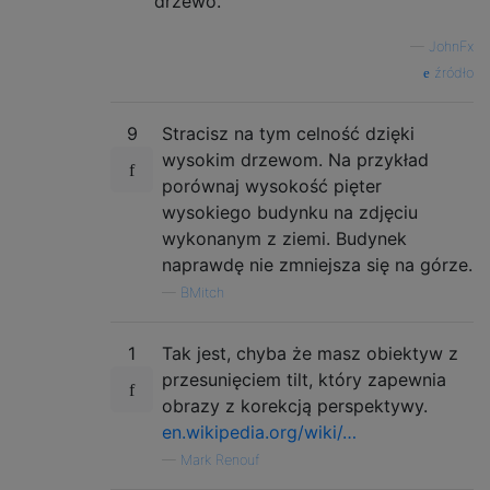
drzewo.
—
JohnFx
źródło
9
Stracisz na tym celność dzięki
wysokim drzewom. Na przykład
porównaj wysokość pięter
wysokiego budynku na zdjęciu
wykonanym z ziemi. Budynek
naprawdę nie zmniejsza się na górze.
—
BMitch
1
Tak jest, chyba że masz obiektyw z
przesunięciem tilt, który zapewnia
obrazy z korekcją perspektywy.
en.wikipedia.org/wiki/…
—
Mark Renouf