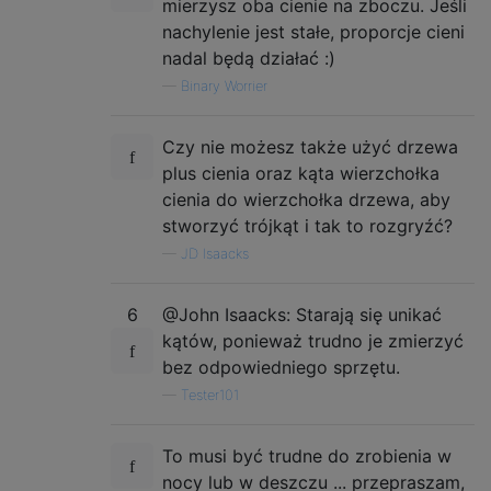
mierzysz oba cienie na zboczu. Jeśli
nachylenie jest stałe, proporcje cieni
nadal będą działać :)
—
Binary Worrier
Czy nie możesz także użyć drzewa
plus cienia oraz kąta wierzchołka
cienia do wierzchołka drzewa, aby
stworzyć trójkąt i tak to rozgryźć?
—
JD Isaacks
6
@John Isaacks: Starają się unikać
kątów, ponieważ trudno je zmierzyć
bez odpowiedniego sprzętu.
—
Tester101
To musi być trudne do zrobienia w
nocy lub w deszczu ... przepraszam,