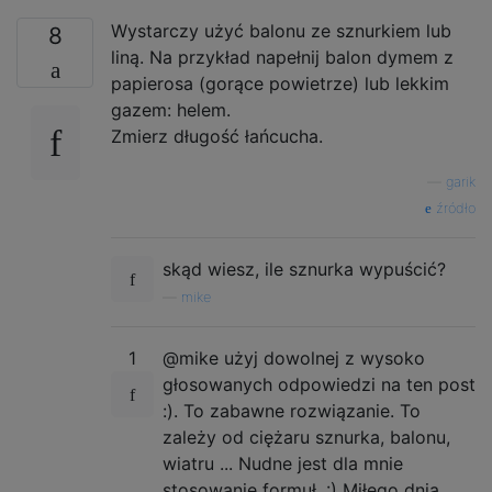
Wystarczy użyć balonu ze sznurkiem lub
8
liną. Na przykład napełnij balon dymem z
papierosa (gorące powietrze) lub lekkim
gazem: helem.
Zmierz długość łańcucha.
—
garik
źródło
skąd wiesz, ile sznurka wypuścić?
—
mike
1
@mike użyj dowolnej z wysoko
głosowanych odpowiedzi na ten post
:). To zabawne rozwiązanie. To
zależy od ciężaru sznurka, balonu,
wiatru ... Nudne jest dla mnie
stosowanie formuł. :) Miłego dnia,