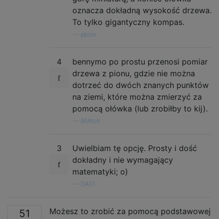
oznacza dokładną wysokość drzewa.
To tylko gigantyczny kompas.
—
pboin
4
bennymo po prostu przenosi pomiar
drzewa z pionu, gdzie nie można
dotrzeć do dwóch znanych punktów
na ziemi, które można zmierzyć za
pomocą ołówka (lub zrobiłby to kij).
—
BMitch
3
Uwielbiam tę opcję. Prosty i dość
dokładny i nie wymagający
matematyki; o)
—
DA01
Możesz to zrobić za pomocą podstawowej
51