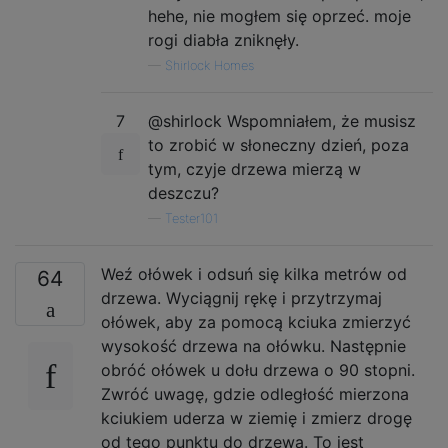
hehe, nie mogłem się oprzeć. moje
rogi diabła zniknęły.
—
Shirlock Homes
7
@shirlock Wspomniałem, że musisz
to zrobić w słoneczny dzień, poza
tym, czyje drzewa mierzą w
deszczu?
—
Tester101
Weź ołówek i odsuń się kilka metrów od
64
drzewa. Wyciągnij rękę i przytrzymaj
ołówek, aby za pomocą kciuka zmierzyć
wysokość drzewa na ołówku. Następnie
obróć ołówek u dołu drzewa o 90 stopni.
Zwróć uwagę, gdzie odległość mierzona
kciukiem uderza w ziemię i zmierz drogę
od tego punktu do drzewa. To jest