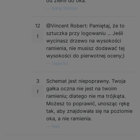
od ziemi do oka.
—
domy Shirlock
12
@Vincent Robert: Pamiętaj, że to
sztuczka przy logowaniu ... Jeśli
wycinasz drzewo na wysokości
ramienia, nie musisz dodawać tej
wysokości do pierwotnej oceny;)
—
Tester101
3
Schemat jest niepoprawny. Twoja
gałka oczna nie jest na twoim
ramieniu; dlatego nie ma trójkąta.
Możesz to poprawić, unosząc rękę
tak, aby znajdowała się na poziomie
oka, a nie ramienia.
—
Reid