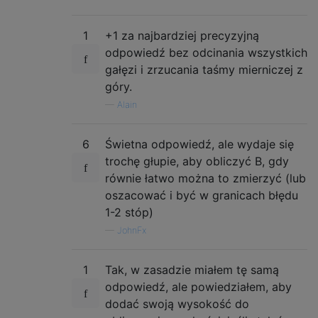
1
+1 za najbardziej precyzyjną
odpowiedź bez odcinania wszystkich
gałęzi i zrzucania taśmy mierniczej z
góry.
—
Alain
6
Świetna odpowiedź, ale wydaje się
trochę głupie, aby obliczyć B, gdy
równie łatwo można to zmierzyć (lub
oszacować i być w granicach błędu
1-2 stóp)
—
JohnFx
1
Tak, w zasadzie miałem tę samą
odpowiedź, ale powiedziałem, aby
dodać swoją wysokość do