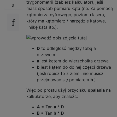
trygonometrii (zabierz kalkulator), jeśli
masz sposób pomiaru kąta (np. Za pomocą
kątomierza cyfrowego, poziomu lasera,
który ma kątomierz / narzędzie kątowe,
linijkę kąta itp.).
D
to odległość między tobą a
drzewem
a
jest kątem do wierzchołka drzewa
b
jest kątem do dolnej części drzewa
(jeśli robisz to z ziemi, nie musisz
przejmować się pomiarem
b
)
Więc po prostu użyj przycisku
opalania
na
kalkulatorze, aby znaleźć:
A
= Tan
a
*
D
B
= Tan
b
*
D