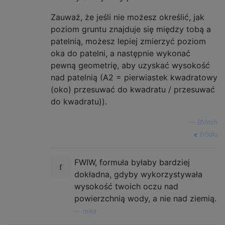
Zauważ, że jeśli nie możesz określić, jak
poziom gruntu znajduje się między tobą a
patelnią, możesz lepiej zmierzyć poziom
oka do patelni, a następnie wykonać
pewną geometrię, aby uzyskać wysokość
nad patelnią (A2 = pierwiastek kwadratowy
(oko) przesuwać do kwadratu / przesuwać
do kwadratu)).
—
BMitch
źródło
FWIW, formuła byłaby bardziej
dokładna, gdyby wykorzystywała
wysokość twoich oczu nad
powierzchnią wody, a nie nad ziemią.
—
mike