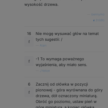
wysokość drzewa.
—
bennymo
źródło
16
Nie mogę wysuwać głów na temat
tych sugestii: /
—
Alain
-1 To wymaga poważnego
wyjaśnienia, aby miało sens.
—
JYelton
6
Zacznij od ołówka w pozycji
pionowej - góra wyrównana do góry
drzewa, dół oznaczony miniaturą.
Obróć go poziomo, ustaw pień w
górę miniaturą, a koniec ołówka