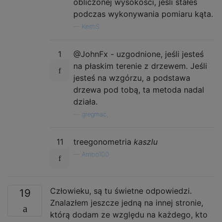
obliczonej wysokości, jeśli stałeś
podczas wykonywania pomiaru kąta.
—
KeithS
1
@JohnFx - uzgodnione, jeśli jesteś
na płaskim terenie z drzewem. Jeśli
jesteś na wzgórzu, a podstawa
drzewa pod tobą, ta metoda nadal
działa.
—
gregmac,
11
treegonometria
kaszlu
—
Ambo100
Człowieku, są tu świetne odpowiedzi.
19
Znalazłem jeszcze jedną na innej stronie,
którą dodam ze względu na każdego, kto