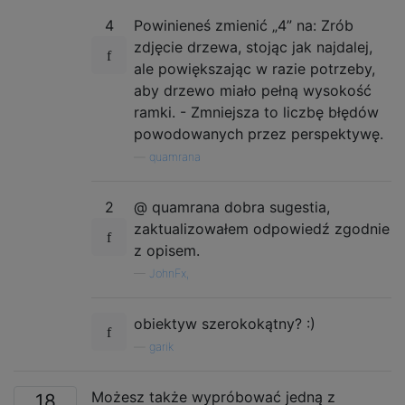
4
Powinieneś zmienić „4” na: Zrób
zdjęcie drzewa, stojąc jak najdalej,
ale powiększając w razie potrzeby,
aby drzewo miało pełną wysokość
ramki. - Zmniejsza to liczbę błędów
powodowanych przez perspektywę.
—
quamrana
2
@ quamrana dobra sugestia,
zaktualizowałem odpowiedź zgodnie
z opisem.
—
JohnFx,
obiektyw szerokokątny? :)
—
garik
Możesz także wypróbować jedną z
18