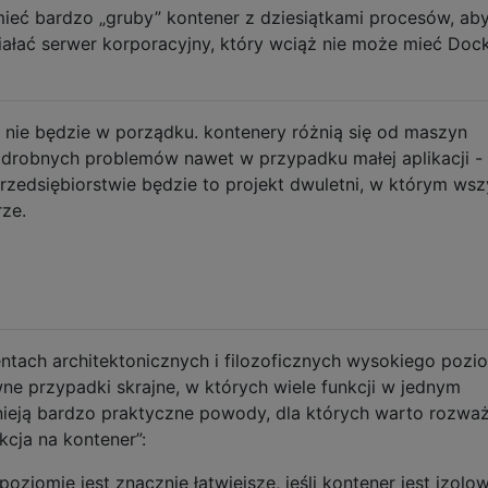
mieć bardzo „gruby” kontener z dziesiątkami procesów, ab
iałać serwer korporacyjny, który wciąż nie może mieć Doc
ie będzie w porządku. kontenery różnią się od maszyn
le drobnych problemów nawet w przypadku małej aplikacji -
zedsiębiorstwie będzie to projekt dwuletni, w którym wsz
rze.
tach architektonicznych i filozoficznych wysokiego pozi
 przypadki skrajne, w których wiele funkcji w jednym
nieją bardzo praktyczne powody, dla których warto rozwa
cja na kontener”:
ziomie jest znacznie łatwiejsze, jeśli kontener jest izolo