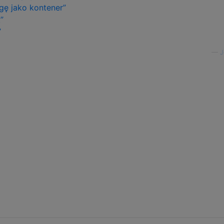
gę jako kontener”
”
”
—
J