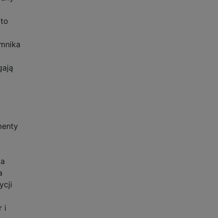
 to
emnika
gają
menty
ia
a
ycji
 i