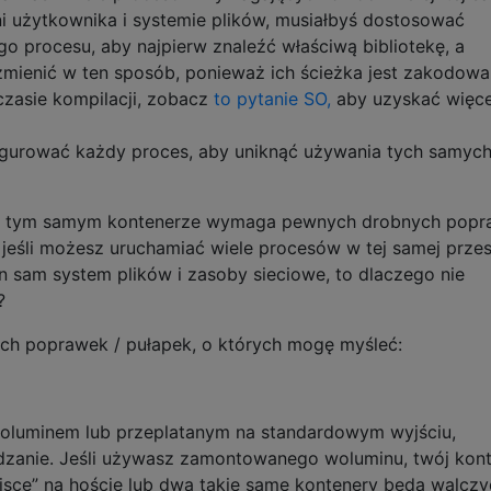
eni użytkownika i systemie plików, musiałbyś dostosować
o procesu, aby najpierw znaleźć właściwą bibliotekę, a
 zmienić w ten sposób, ponieważ ich ścieżka jest zakodow
zasie kompilacji, zobacz
to pytanie SO,
aby uzyskać więce
igurować każdy proces, aby uniknąć używania tych samyc
w tym samym kontenerze wymaga pewnych drobnych popr
i, jeśli możesz uruchamiać wiele procesów w tej samej przes
n sam system plików i zasoby sieciowe, to dlaczego nie
?
kich poprawek / pułapek, o których mogę myśleć:
luminem lub przeplatanym na standardowym wyjściu,
dzanie. Jeśli używasz zamontowanego woluminu, twój kon
jsce” na hoście lub dwa takie same kontenery będą walczy