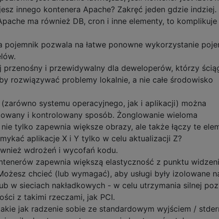
ujesz innego kontenera Apache? Zakręć jeden gdzie indziej.
Apache ma również DB, cron i inne elementy, to komplikuje
 na pojemnik pozwala na łatwe ponowne wykorzystanie poj
elów.
ziej przenośny i przewidywalny dla deweloperów, którzy ścią
by rozwiązywać problemy lokalnie, a nie całe środowisko
 (zarówno systemu operacyjnego, jak i aplikacji) można
lowany i kontrolowany sposób. Żonglowanie wieloma
nie tylko zapewnia większe obrazy, ale także łączy te ele
ykać aplikacje X i Y tylko w celu aktualizacji Z?
wnież wdrożeń i wycofań kodu.
kontenerów zapewnia większą elastyczność z punktu widzen
 Możesz chcieć (lub wymagać), aby usługi były izolowane n
 lub w sieciach nakładkowych - w celu utrzymania silnej poz
ci z takimi rzeczami, jak PCI.
 takie jak radzenie sobie ze standardowym wyjściem / stderr