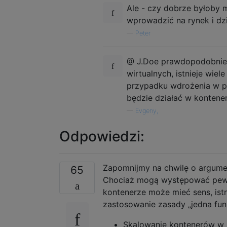
Ale - czy dobrze byłoby 
wprowadzić na rynek i dz
—
Peter
@ J.Doe prawdopodobnie n
wirtualnych, istnieje wie
przypadku wdrożenia w pr
będzie działać w kontene
—
Evgeny,
Odpowiedzi:
Zapomnijmy na chwilę o argumen
65
Chociaż mogą występować pewne
kontenerze może mieć sens, ist
zastosowanie zasady „jedna funk
Skalowanie kontenerów w po