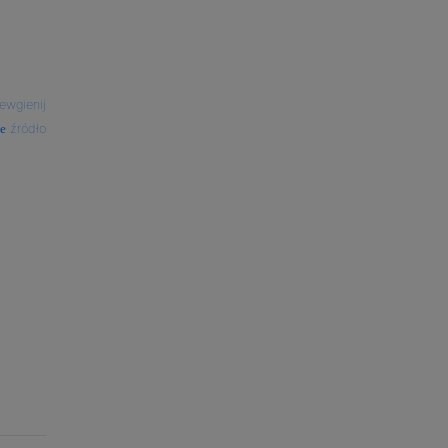
ewgienij
źródło