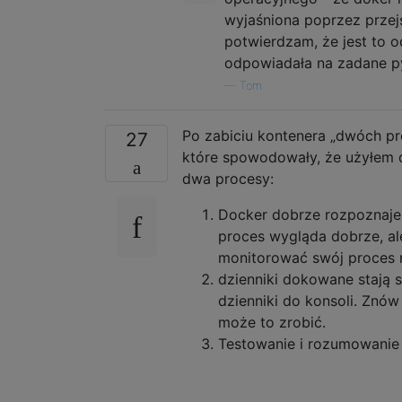
wyjaśniona poprzez przej
potwierdzam, że jest to 
odpowiadała na zadane py
—
Tom
Po zabiciu kontenera „dwóch pr
27
które spowodowały, że użyłem 
dwa procesy:
Docker dobrze rozpoznaje
proces wygląda dobrze, ale
monitorować swój proces r
dzienniki dokowane stają 
dzienniki do konsoli. Znó
może to zrobić.
Testowanie i rozumowanie k