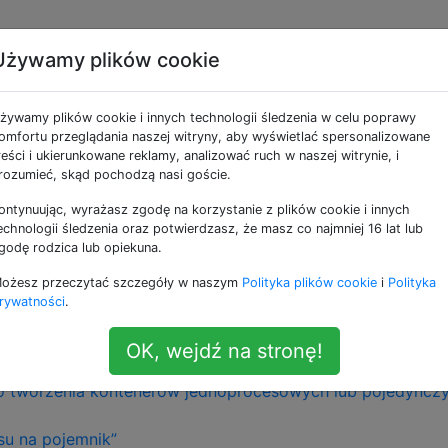
Używamy plików cookie
się uruchomienie tylko
żywamy plików cookie i innych technologii śledzenia w celu poprawy
 w kontenerze?
omfortu przeglądania naszej witryny, aby wyświetlać spersonalizowane
reści i ukierunkowane reklamy, analizować ruch w naszej witrynie, i
rozumieć, skąd pochodzą nasi goście.
ontynuując, wyrażasz zgodę na korzystanie z plików cookie i innych
lnej opinii istnieje powiedzenie „jeden proces na kontener
echnologii śledzenia oraz potwierdzasz, że masz co najmniej 16 lat lub
godę rodzica lub opiekuna.
aczego nie uruchomić ntp, nginx, uwsgi i innych procesów w
ożesz przeczytać szczegóły w naszym
Polityka plików cookie
i
Polityka
mieć wszystkie procesy do działania?
rywatności
.
ej regule:
OK, wejdź na stronę!
emnik to zalecany wzorzec projektowy dla aplikacji Docker
do tworzenia kontenerów jednoprocesowych lub pojedyncz
su na pojemnik”