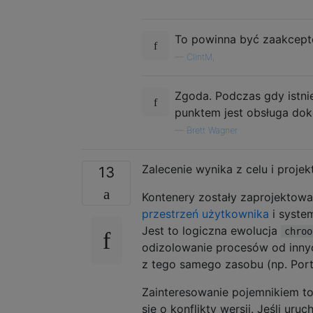
To powinna być zaakcep
—
ClintM,
Zgoda. Podczas gdy istni
punktem jest obsługa dok
—
Brett Wagner
Zalecenie wynika z celu i proje
13
Kontenery zostały zaprojektowa
przestrzeń użytkownika
i system
Jest to logiczna ewolucja
chroo
odizolowanie procesów od innyc
z tego samego zasobu (np. Port
Zainteresowanie pojemnikiem to
się o konflikty wersji. Jeśli u