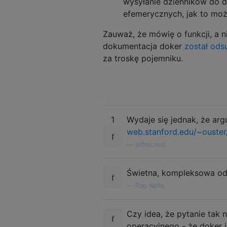
wysyłanie dzienników do d
efemerycznych, jak to możl
Zauważ, że mówię o funkcji, a ni
dokumentacja doker
został ods
za troskę pojemniku.
1
Wydaje się jednak, że arg
web.stanford.edu/~ouster
—
jeffmcneill
Świetna, kompleksowa o
—
Rob Wells
Czy idea, że ​​pytanie ta
operacyjnego - że doker i