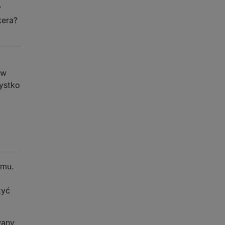
y
kera?
 w
ystko
omu.
żyć
wany