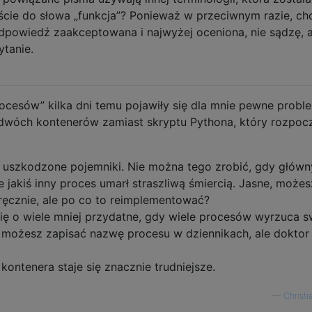
ście do słowa „funkcja”? Ponieważ w przeciwnym razie, ch
odpowiedź zaakceptowana i najwyżej oceniona, nie sądzę, 
tanie.
ocesów” kilka dni temu pojawiły się dla mnie pewne probl
dwóch kontenerów zamiast skryptu Pythona, który rozpoc
 uszkodzone pojemniki. Nie można tego zrobić, gdy główn
 jakiś inny proces umarł straszliwą śmiercią. Jasne, możes
ęcznie, ale po co to reimplementować?
się o wiele mniej przydatne, gdy wiele procesów wyrzuca s
w możesz zapisać nazwę procesu w dziennikach, ale doktor
ontenera staje się znacznie trudniejsze.
—
Christi