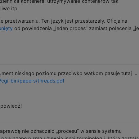
ziennika kontenera, utrzymywanie kontenerów tak
iwe itp.
e przetwarzaniu. Ten język jest przestarzały. Oficjalna
unięty
od powiedzenia „jeden proces” zamiast polecenia „j
ument niskiego poziomu przeciwko wątkom pasuje tutaj ...
/cgi-bin/papers/threads.pdf
dpowiedź!
k naprawdę nie oznaczało „procesu” w sensie systemu
 powiązane pisma używają innej terminologii, która została