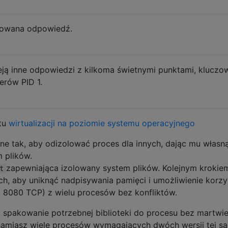
towana odpowiedź.
eją inne odpowiedzi z kilkoma świetnymi punktami, klucz
erów PID 1.
ktu
wirtualizacji na poziomie systemu operacyjnego
ne tak, aby odizolować proces dla innych, dając mu własn
 plików.
zapewniająca izolowany system plików. Kolejnym krokie
t
h, aby uniknąć nadpisywania pamięci i umożliwienie korzy
 8080 TCP) z wielu procesów bez konfliktów.
 spakowanie potrzebnej biblioteki do procesu bez martwie
ruchamiasz wiele procesów wymagających dwóch wersji tej s