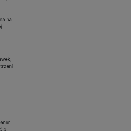
ana na
j
h
awek,
trzeni
tener
ć o