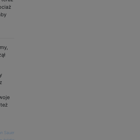
ociaż
aby
emy,
zął
y
z
woje
 też
an Sauer