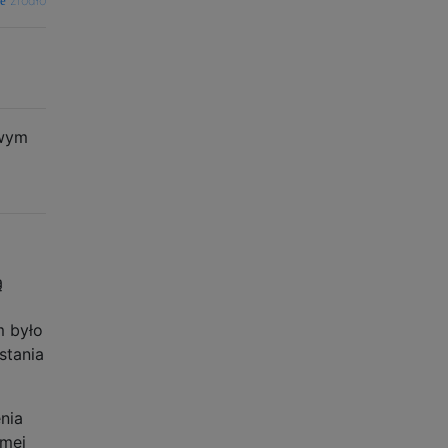
źródło
owym
ą
m było
stania
nia
amej