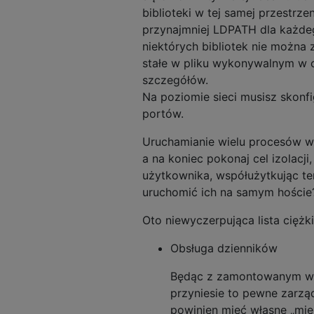
biblioteki w tej samej przestrz
przynajmniej LDPATH dla każdeg
niektórych bibliotek nie można
stałe w pliku wykonywalnym w c
szczegółów.
Na poziomie sieci musisz skonf
portów.
Uruchamianie wielu procesów 
a na koniec pokonaj cel izolacj
użytkownika, współużytkując te
uruchomić ich na samym hoście
Oto niewyczerpująca lista cięż
Obsługa dzienników
Będąc z zamontowanym wo
przyniesie to pewne zarzą
powinien mieć własne „mie