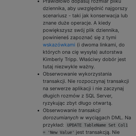
Prawidłowo dopasuj rozmiar pliku
dziennika, aby uwzględnić najgorszy
scenariusz - taki jak konserwacja lub
znane duże operacje. A kiedy
powiększysz swój plik dziennika,
powinieneś zapoznać się z tymi
wskazówkami
(i dwoma linkami, do
których ona cię wysyła) autorstwa
Kimberly Tripp. Właściwy dobór jest
tutaj niezwykle ważny.
Obserwowanie wykorzystania
transakcji. Nie rozpoczynaj transakcji
na serwerze aplikacji i nie zaczynaj
długich rozmów z SQL Server,
ryzykując zbyt długo otwartą.
Obserwowanie
transakcji
dorozumianych
w wyciągach DML. Na
przykład:
UPDATE TableName Set Col1
jest transakcją. Nie
= 'New Value'