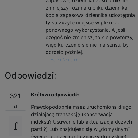
zapasowej dziennika absolutnie nie
zmniejszy rozmiaru pliku dziennika -
kopia zapasowa dziennika udostępnia
tylko zużyte miejsce w pliku do
ponownego wykorzystania. A jeśli
czegoś nie zmienisz, to się powtórzy,
więc kurczenie się nie ma sensu, by
odrosło później.
—
Aaron Bertrand
Odpowiedzi:
Krótsza odpowiedź:
321
Prawdopodobnie masz uruchomioną długo
działającą transakcję (konserwacja
indeksu? Usuwanie lub aktualizacja dużych
partii?) Lub znajdujesz się w „domyślnym”
(więcej poniżej, co to znaczy domyślnie)