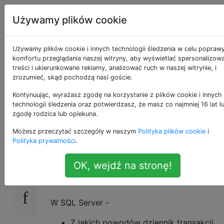
Administratorzy
Tagi
Używamy plików cookie
Account
baz danych
Używamy plików cookie i innych technologii śledzenia w celu popraw
Dlaczego dziennik
komfortu przeglądania naszej witryny, aby wyświetlać spersonalizow
treści i ukierunkowane reklamy, analizować ruch w naszej witrynie, i
zrozumieć, skąd pochodzą nasi goście.
transakcji stale rośnie
Kontynuując, wyrażasz zgodę na korzystanie z plików cookie i innych
lub brakuje miejsca?
technologii śledzenia oraz potwierdzasz, że masz co najmniej 16 lat l
zgodę rodzica lub opiekuna.
Możesz przeczytać szczegóły w naszym
Polityka plików cookie
i
Polityka prywatności
.
To wydaje się być częstym pytaniem na
264
większości forów i w Internecie, zadaje się je
OK, wejdź na stronę!
tutaj w wielu formatach, które zwykle brzmią
tak:
W SQL Server -
Z jakich powodów dziennik transakcji