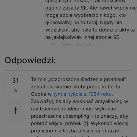
specjalnych zasad, i tak stosujemy
ogólne zasady SE. Ale nawet wtedy nie
mogę sobie wyobrazić nikogo, kto
głosowałby na to tutaj. Nigdy nie
widziałem, aby była to dobra praktyka
na jakiejkolwiek innej stronie SE.
—
Chris mówi Przywróć Monikę
Odpowiedzi:
Termin „rozproszone śledzenie promieni”
31
został pierwotnie ukuty przez Roberta
Cooka w
tym artykule z 1984 roku
.
Zauważył, że aby wykonać antyaliasing w
ray tracerze, renderer musi wykonać
przestrzenne upsampling - to znaczy, aby
pobrać więcej próbek (tj. Wykonać więcej
promieni) niż liczba pikseli na obrazie i