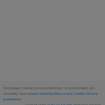
Korzystając z naszej strony potwierdzasz, że przeczytałeś(-aś) i
rozumiesz nasze
zasady używania plików cookie
i
zasady ochrony
prywatności
.
Licensed under
cc by-sa 3.0
with attribution required.