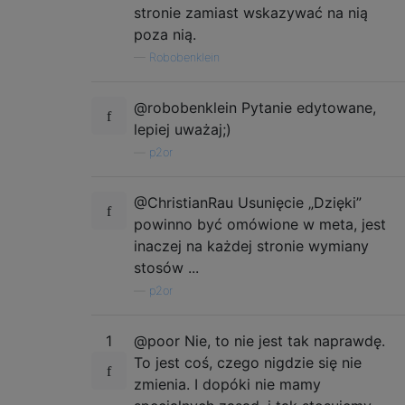
stronie zamiast wskazywać na nią
poza nią.
—
Robobenklein
@robobenklein Pytanie edytowane,
lepiej uważaj;)
—
p2or
@ChristianRau Usunięcie „Dzięki”
powinno być omówione w meta, jest
inaczej na każdej stronie wymiany
stosów ...
—
p2or
1
@poor Nie, to nie jest tak naprawdę.
To jest coś, czego nigdzie się nie
zmienia. I dopóki nie mamy