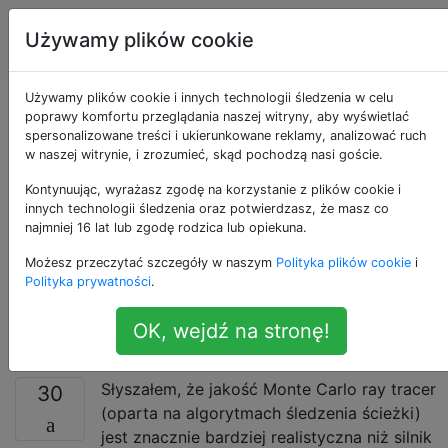
Grafika
Tagi
Używamy plików cookie
Account
komputerowa
Używamy plików cookie i innych technologii śledzenia w celu
Dlaczego śledzenie
poprawy komfortu przeglądania naszej witryny, aby wyświetlać
spersonalizowane treści i ukierunkowane reklamy, analizować ruch
w naszej witrynie, i zrozumieć, skąd pochodzą nasi goście.
Monte Carlo Ray
Kontynuując, wyrażasz zgodę na korzystanie z plików cookie i
działa lepiej niż
innych technologii śledzenia oraz potwierdzasz, że masz co
najmniej 16 lat lub zgodę rodzica lub opiekuna.
śledzenie
Możesz przeczytać szczegóły w naszym
Polityka plików cookie
i
Polityka prywatności
.
rozproszone?
OK, wejdź na stronę!
Słyszałem, że jakość Monte Carlo ray tracer
30
(oparta na algorytmach śledzenia ścieżki)
jest znacznie bardziej realistyczna niż silnik