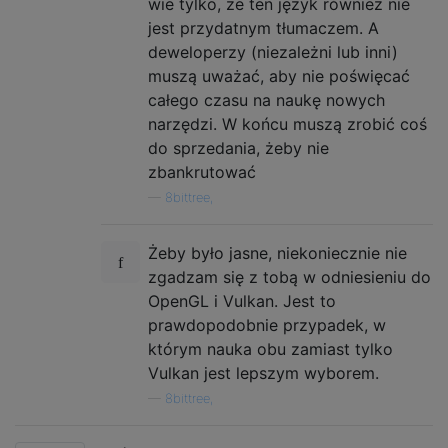
wie tylko, że ten język również nie
jest przydatnym tłumaczem. A
deweloperzy (niezależni lub inni)
muszą uważać, aby nie poświęcać
całego czasu na naukę nowych
narzędzi. W końcu muszą zrobić coś
do sprzedania, żeby nie
zbankrutować
—
8bittree,
Żeby było jasne, niekoniecznie nie
zgadzam się z tobą w odniesieniu do
OpenGL i Vulkan. Jest to
prawdopodobnie przypadek, w
którym nauka obu zamiast tylko
Vulkan jest lepszym wyborem.
—
8bittree,