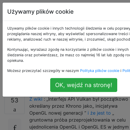
Grafika
Tagi
Używamy plików cookie
Account
komputerowa
Używamy plików cookie i innych technologii śledzenia w celu popraw
Czy nowi programiści
przeglądania naszej witryny, aby wyświetlać spersonalizowane treści
reklamy, analizować ruch w naszej witrynie, i zrozumieć, skąd pochod
graficzni powinni
Kontynuując, wyrażasz zgodę na korzystanie z plików cookie i innych 
śledzenia oraz potwierdzasz, że masz co najmniej 16 lat lub zgodę ro
uczyć się Vulkan
opiekuna.
Możesz przeczytać szczegóły w naszym
Polityka plików cookie
i
Poli
zamiast OpenGL?
OK, wejdź na stronę!
Z wiki
: „Interfejs API Vulkan był początkowo
53
określany przez Khrono jako„ inicjatywa
OpenGL nowej generacji ”
i że jest to
„
gruntowna próba przeprojektowania w celu
ujednolicenia OpenGL i OpenGL ES w jednym