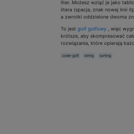
grandmother

liter. Możesz wziąć je jako tab
litera (spacja, znak nowej linii 
grandmother

a zwrotki oddzielone dwoma znak
stove

tears

To jest
golf golfowy
, więc wygr
almanac

krótsze, aby skompresować całą
child

rozwiązania, które opierają ka
code-golf
string
sorting