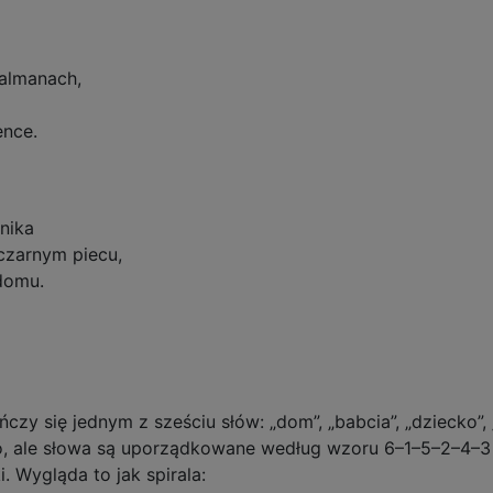
 almanach,
ence.
jnika
czarnym piecu,
domu.
czy się jednym z sześciu słów: „dom”, „babcia”, „dziecko”, „
o to, ale słowa są uporządkowane według wzoru 6–1–5–2–4–
. Wygląda to jak spirala: