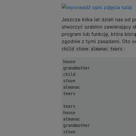
Jeszcze kilka lat dzieli nas o
stworzyć szablon zawierający s
program lub funkcję, która bio
zgodnie z tymi zasadami. Oto 
:
child stove almanac tears
house

grandmother

child

stove

almanac

tears

tears

house

almanac

grandmother

stove
