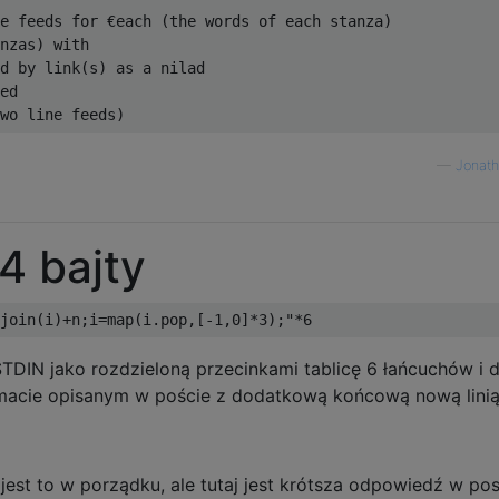
e feeds for €each (the words of each stanza)

nzas) with

d by link(s) as a nilad

ed

—
Jonath
4 bajty
TDIN jako rozdzieloną przecinkami tablicę 6 łańcuchów i 
acie opisanym w poście z dodatkową końcową nową linią
jest to w porządku, ale tutaj jest krótsza odpowiedź w pos