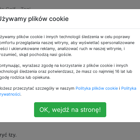
de Golf
Tagi
Używamy plików cookie
na
żywamy plików cookie i innych technologii śledzenia w celu poprawy
omfortu przeglądania naszej witryny, aby wyświetlać spersonalizowane
reści i ukierunkowane reklamy, analizować ruch w naszej witrynie, i
 który następuje ciekawy wzór, który możemy wygenerow
rozumieć, skąd pochodzą nasi goście.
 każda, przy czym ostatnie słowa każdego wiersza w pier
ontynuując, wyrażasz zgodę na korzystanie z plików cookie i innych
ii w każdej kolejnej zwrotce, obrócone w ustalonym wzorz
echnologii śledzenia oraz potwierdzasz, że masz co najmniej 16 lat lub
wrotka, ale nie będziemy się tym przejmować.) Spójrz na
godę rodzica lub opiekuna.
 nazwanej
Sestina
Elizabeth Bishop :
ożesz przeczytać szczegóły w naszym
Polityka plików cookie
i
Polityka
rywatności
.
m.
ia
OK, wejdź na stronę!
ryć łzy.