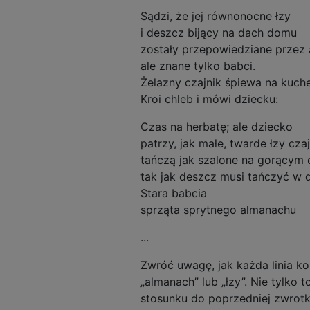
Sądzi, że jej równonocne łzy
i deszcz bijący na dach domu
zostały przepowiedziane przez
ale znane tylko babci.
Żelazny czajnik śpiewa na kuch
Kroi chleb i mówi dziecku:
Czas na herbatę; ale dziecko
patrzy, jak małe, twarde łzy cza
tańczą jak szalone na gorącym 
tak jak deszcz musi tańczyć w 
Stara babcia
sprząta sprytnego almanachu
...
Zwróć uwagę, jak każda linia koń
„almanach” lub „łzy”. Nie tylk
stosunku do poprzedniej zwrotki