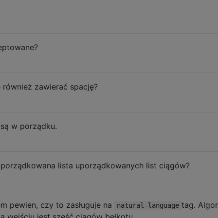
ceptowane?
e również zawierać spację?
są w porządku.
porządkowana lista uporządkowanych list ciągów?
tem pewien, czy to zasługuje na
tag. Algo
natural-language
 na wejściu jest sześć ciągów bełkotu.