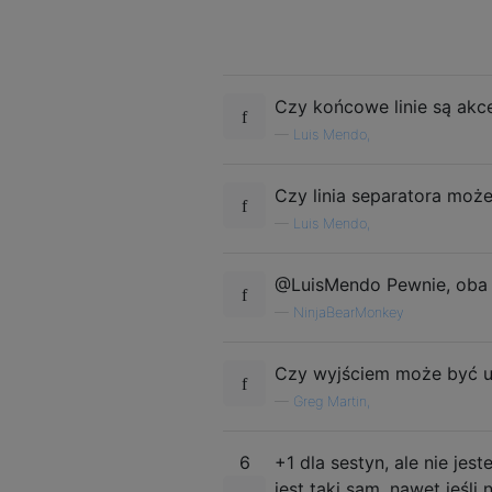
Czy końcowe linie są ak
—
Luis Mendo,
Czy linia separatora moż
—
Luis Mendo,
@LuisMendo Pewnie, oba 
—
NinjaBearMonkey
Czy wyjściem może być u
—
Greg Martin,
6
+1 dla sestyn, ale nie jes
jest taki sam, nawet jeśli