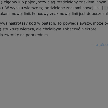
licę ciągów lub pojedynczy ciąg rozdzielony znakiem innym 
itp.). W wyniku wiersze są oddzielone znakami nowej linii (
0
ami nowej linii. Końcowy znak nowej linii jest dopuszczal
ywa najkrótszy kod w bajtach. To powiedziawszy, może b
 strukturę wiersza, ale chciałbym zobaczyć niektóre
żdą zwrotkę na poprzednim.
—
NinjaBea