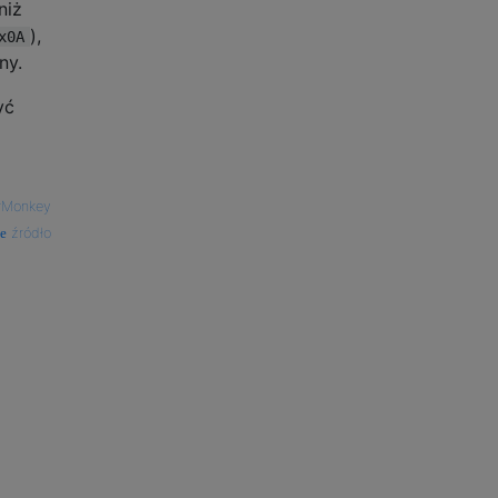
niż
),
x0A
ny.
yć
rMonkey
źródło