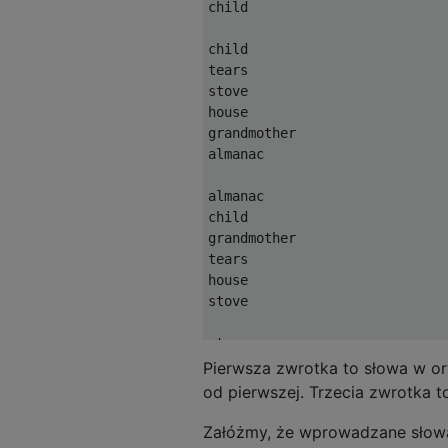
child

child

tears

stove

house

grandmother

almanac

almanac

child

grandmother

tears

house

stove

stove

almanac

Pierwsza zwrotka to słowa w ory
house

od pierwszej. Trzecia zwrotka t
child

tears

Załóżmy, że wprowadzane słowa z