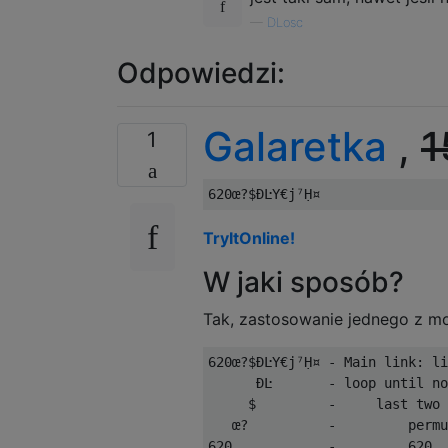
—
DLosc
Odpowiedzi:
Galaretka
,
1
1
TryItOnline!
W jaki sposób?
Tak, zastosowanie jednego z mo
620œ?$ÐĿY€j⁷Ḥ¤ - Main link: li
      ÐĿ       - loop until no
     $         -     last two 
   œ?          -         permu
620            -         620
