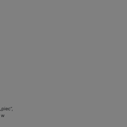
piec”,
3 w