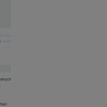
an Allan
źródło
danych
.
taci