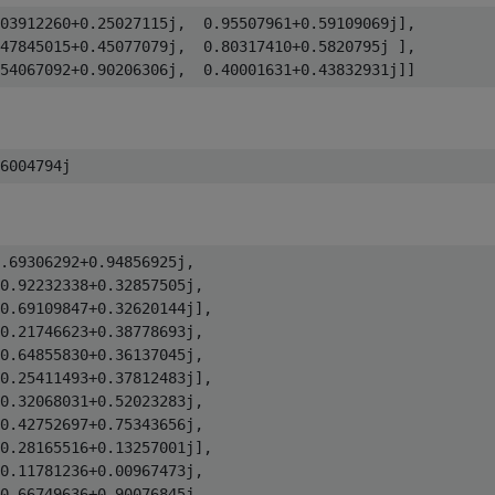
03912260+0.25027115j,  0.95507961+0.59109069j],

47845015+0.45077079j,  0.80317410+0.5820795j ],

.69306292+0.94856925j,

0.92232338+0.32857505j,

0.69109847+0.32620144j],

0.21746623+0.38778693j,

0.64855830+0.36137045j,

0.25411493+0.37812483j],

0.32068031+0.52023283j,

0.42752697+0.75343656j,

0.28165516+0.13257001j],

0.11781236+0.00967473j,

0.66749636+0.90076845j,
