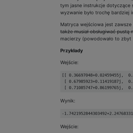
tym jasne instrukcje dotycząc
wyzwanie było trochę bardziej i
Matryca wejściowa jest zawsze 
także musiał obsługiwać pustą m
macierzy (powodowało to zbyt 
Przykłady
Wejście:
[[ 0.36697048+0.02459455j,  0.
 [ 0.67985923+0.11419187j,  0.
Wynik:
Wejście: