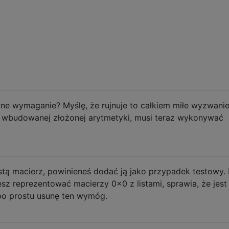
e wymaganie? Myślę, że rujnuje to całkiem miłe wyzwanie
a wbudowanej złożonej arytmetyki, musi teraz wykonywać
tą macierz, powinieneś dodać ją jako przypadek testowy. 
z reprezentować macierzy 0x0 z listami, sprawia, że ​​jest
 po prostu usunę ten wymóg.