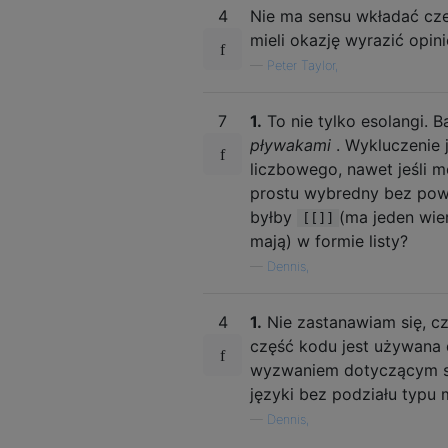
4
Nie ma sensu wkładać cze
mieli okazję wyrazić opini
—
Peter Taylor,
7
1.
To nie tylko esolangi. 
pływakami
. Wykluczenie 
liczbowego, nawet jeśli 
prostu wybredny bez po
byłby
(ma jeden wie
[[]]
mają) w formie listy?
—
Dennis,
4
1.
Nie zastanawiam się, c
część kodu jest używana 
wyzwaniem dotyczącym s
języki bez podziału typu
—
Dennis,