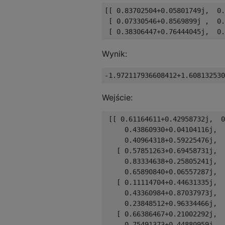
[[ 0.83702504+0.05801749j,  0.
 [ 0.07330546+0.8569899j ,  0.
Wynik:
Wejście:
 [[ 0.61164611+0.42958732j,  0
     0.43860930+0.04104116j,  
     0.40964318+0.59225476j,  
   [ 0.57851263+0.69458731j,  
     0.83334638+0.25805241j,  
     0.65890840+0.06557287j,  
   [ 0.11114704+0.44631335j,  
     0.43360984+0.87037973j,  
     0.23848512+0.96334466j,  
   [ 0.66386467+0.21002292j,  
     0.75491373+0.44880959j,  