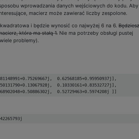
e sposobu wprowadzania danych wejściowych do kodu. Aby
nteresujące, macierz może zawierać liczby zespolone.
kwadratowa i będzie wynosić co najwyżej 6 na 6.
Będzies
acierz, która ma stałą 1.
Nie ma potrzeby obsługi pustej
wiele problemy).
81148991+0.75269667j,  0.62568185+0.95950937j],

50131790+0.13067928j,  0.10330161+0.83532727j],
