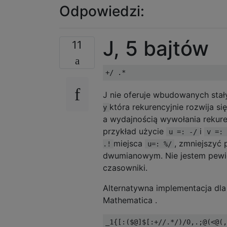
Odpowiedzi:
J, 5 bajtów
11
J nie oferuje wbudowanych stały
która rekurencyjnie rozwija si
y
a wydajnością wywołania rekure
przykład użycie
i
u =: -/
v =: 
miejsca
, zmniejszyć 
.!
u=: %/
dwumianowym. Nie jestem pewie
czasowniki.
Alternatywna implementacja dl
Mathematica .