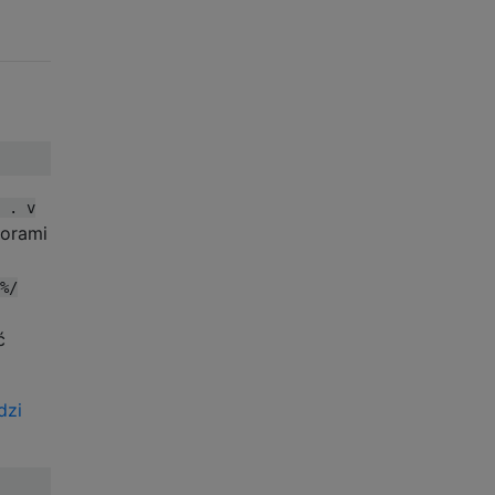
 . v
torami
%/
ć
dzi