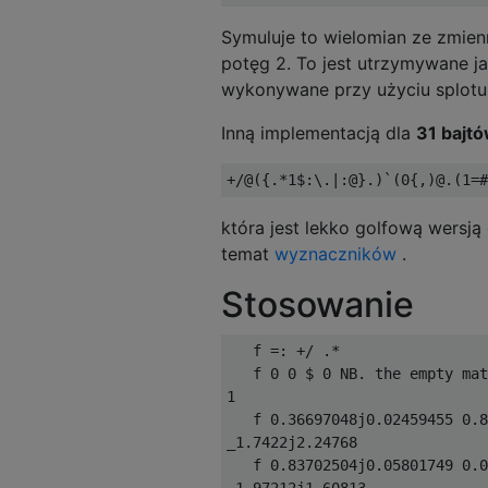
Symuluje to wielomian ze zmie
potęg 2. To jest utrzymywane j
wykonywane przy użyciu splotu,
Inną implementacją dla
31 bajt
która jest lekko golfową wersją
temat
wyznaczników
.
Stosowanie
   f =: +/ .*

   f 0 0 $ 0 NB. the empty mat
1

   f 0.36697048j0.02459455 0.8
_1.7422j2.24768

   f 0.83702504j0.05801749 0.0
_1.97212j1.60813
