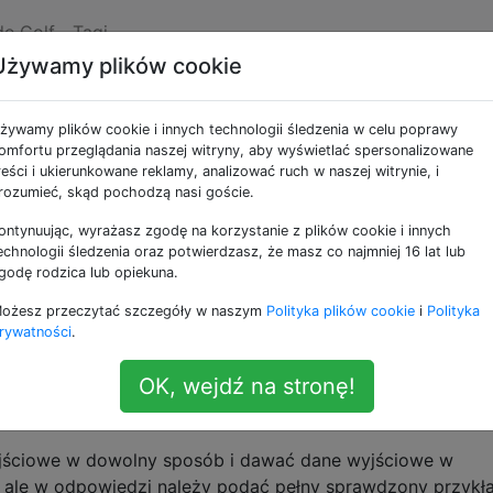
de Golf
Tagi
Używamy plików cookie
ent
żywamy plików cookie i innych technologii śledzenia w celu poprawy
omfortu przeglądania naszej witryny, aby wyświetlać spersonalizowane
reści i ukierunkowane reklamy, analizować ruch w naszej witrynie, i
codegolfa na
stałe matrycy
.
rozumieć, skąd pochodzą nasi goście.
ontynuując, wyrażasz zgodę na korzystanie z plików cookie i innych
) jest zdefiniowana jako
,j
echnologii śledzenia oraz potwierdzasz, że masz co najmniej 16 lat lub
godę rodzica lub opiekuna.
ożesz przeczytać szczegóły w naszym
Polityka plików cookie
i
Polityka
wszystkich permutacji
.
[1, n]
rywatności
.
OK, wejdź na stronę!
ściowe w dowolny sposób i dawać dane wyjściowe w
ale w odpowiedzi należy podać pełny sprawdzony przykł