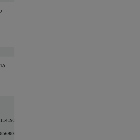
o
 na
11419187  0.50131790j0.13067928 0.10330161j0.83532727 ,:
8569899 0.47845015j0.45077079 0.80317410j0.5820795 ,: 0.