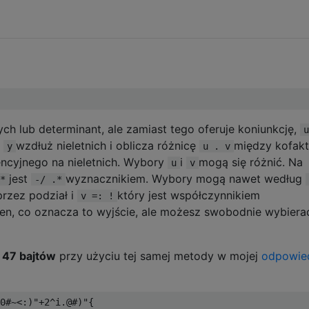
ch lub determinant, ale zamiast tego oferuje koniunkcję,
u
ę
wzdłuż nieletnich i oblicza różnicę
między kofak
y
u . v
ncyjnego na nieletnich. Wybory
i
mogą się różnić. Na
u
v
jest
wyznacznikiem. Wybory mogą nawet według
*
-/ .*
przez podział i
który jest współczynnikiem
v =: !
n, co oznacza to wyjście, ale możesz swobodnie wybiera
a
47 bajtów
przy użyciu tej samej metody w mojej
odpowie