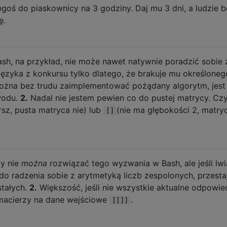
goś do piaskownicy na 3 godziny. Daj mu 3 dni, a ludzie 
ę.
Bash, na przykład, nie może nawet natywnie poradzić sobie 
języka z konkursu tylko dlatego, że brakuje mu określoneg
można bez trudu zaimplementować pożądany algorytm, jest
wodu.
2.
Nadal nie jestem pewien co do pustej matrycy. Cz
rsz, pusta matryca nie) lub
(nie ma głębokości 2, matry
[]
zy nie
można
rozwiązać tego wyzwania w Bash, ale jeśli lwi
do radzenia sobie z arytmetyką liczb zespolonych, przesta
tałych.
2.
Większość, jeśli nie wszystkie aktualne odpowied
 macierzy na dane wejściowe
.
[[]]