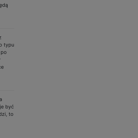
będą
z
o typu
 po
y
ce
a
je być
zi, to