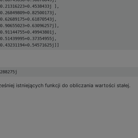
0.21316223+0.4538433j ],

0.26849809+0.82500173j,

0.62689175+0.61870543j,

0.90655023+0.63096257j],

0.91144755+0.49943801j,

0.51439995+0.37354955j,

iej istniejących funkcji do obliczania wartości stałej.