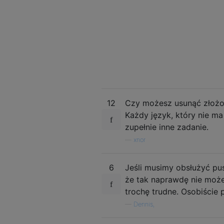
12
Czy możesz usunąć złożon
Każdy język, który nie m
zupełnie inne zadanie.
—
xnor
6
Jeśli musimy obsłużyć pus
że tak naprawdę nie możes
trochę trudne. Osobiście
—
Dennis,