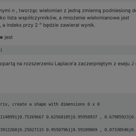
nnymi
n
, tworząc wielomian z jedną zmienną podniesioną d
ako lista współczynników, a mnożenie wielomianowe jest
n
 a indeks przy 2
będzie zawierał wynik.
ów
jest
 opartą na rozszerzeniu Laplace'a zaczerpniętym z eseju J
rix, create a shape with dimensions 0 x 0

1148991j0.75269667 0.62568185j0.95950937 , 0.67985923j0.
3912260j0.25027115 0.95507961j0.59109069 , 0.07330546j0.