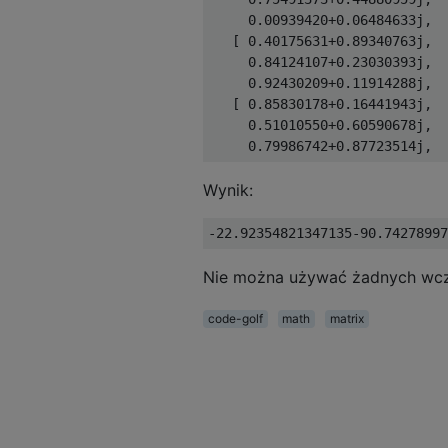
     0.00939420+0.06484633j,  
   [ 0.40175631+0.89340763j,  
     0.84124107+0.23030393j,  
     0.92430209+0.11914288j,  
   [ 0.85830178+0.16441943j,  
     0.51010550+0.60590678j,  
Wynik:
Nie można używać żadnych wcześn
code-golf
math
matrix