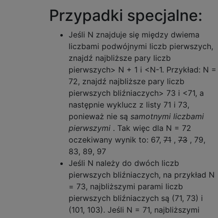
Przypadki specjalne:
Jeśli N znajduje się między dwiema
liczbami podwójnymi liczb pierwszych,
znajdź najbliższe pary liczb
pierwszych> N + 1 i <N-1. Przykład: N =
72, znajdź najbliższe pary liczb
pierwszych bliźniaczych> 73 i <71, a
następnie wyklucz z listy 71 i 73,
ponieważ nie są
samotnymi liczbami
pierwszymi
. Tak więc dla N = 72
oczekiwany wynik to: 67,
71
,
73
, 79,
83, 89, 97
Jeśli N należy do dwóch liczb
pierwszych bliźniaczych, na przykład N
= 73, najbliższymi parami liczb
pierwszych bliźniaczych są (71, 73) i
(101, 103). Jeśli N = 71, najbliższymi