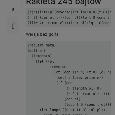
Rakieta 245 bajtów
1
(λ(n)(let((pl(reverse(let lp((n n)(t 0)(ol 
(= 2(-(car ol)t)))(cdr ol)(lp t 0(cons t ol
Wersja bez golfa:
(require math)

(define f

  (lambda(n)

    (let ((pl 

           (reverse

            (let loop ((n n) (t 0) (ol '())
              (set! t (prev-prime n))

              (if (and

                   (> (length ol) 0)

                   (= 2 (- (car ol) t)))

                  (cdr ol)

                  (loop t 0 (cons t ol)))))
      (let loop2 ((n n) (t 0) (ol pl))
