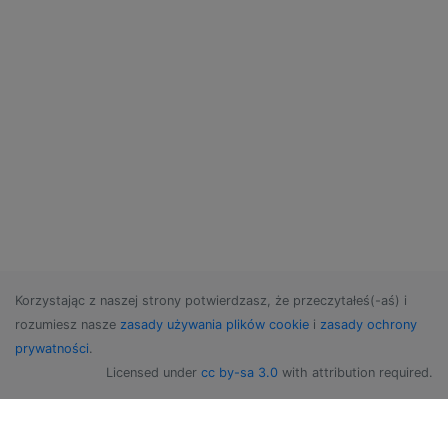
Korzystając z naszej strony potwierdzasz, że przeczytałeś(-aś) i
rozumiesz nasze
zasady używania plików cookie
i
zasady ochrony
prywatności
.
Licensed under
cc by-sa 3.0
with attribution required.