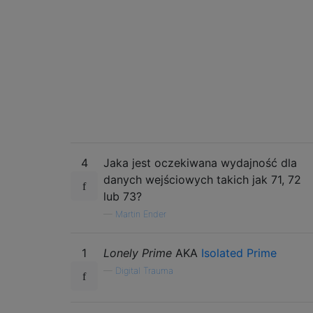
4
Jaka jest oczekiwana wydajność dla
danych wejściowych takich jak 71, 72
lub 73?
—
Martin Ender
1
Lonely Prime
AKA
Isolated Prime
—
Digital Trauma