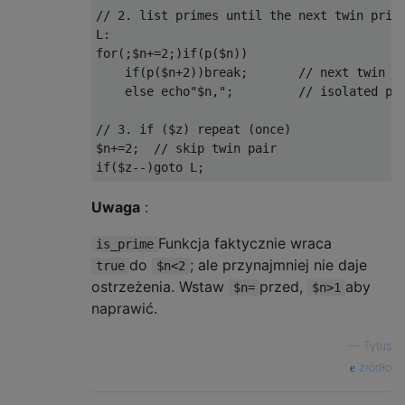
// 2. list primes until the next twin prime
L:

for(;$n+=2;)if(p($n))

    if(p($n+2))break;       // next twin pr
    else echo"$n,";         // isolated pri
// 3. if ($z) repeat (once)

$n+=2;  // skip twin pair

Uwaga
:
Funkcja faktycznie wraca
is_prime
do
; ale przynajmniej nie daje
true
$n<2
ostrzeżenia. Wstaw
przed,
aby
$n=
$n>1
naprawić.
—
Tytus
źródło