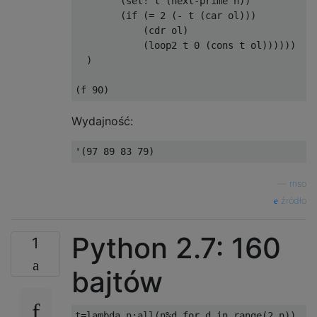
        (set! t (next-prime n))

        (if (= 2 (- t (car ol)))

            (cdr ol)

            (loop2 t 0 (cons t ol))))))

  )

Wydajność:
—
rnso
źródło
Python 2.7: 160
1
bajtów
t
=
lambda
 n
:
all
(
n
%
d 
for
 d 
in
 range
(
2
,
n
))