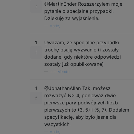
@MartinEnder Rozszerzyłem moje
pytanie o specjalne przypadki.
Dziękuję za wyjaśnienie.
—
Mario,
1
Uważam, że specjalne przypadki
trochę psują wyzwanie (i zostały
dodane, gdy niektóre odpowiedzi
zostały już opublikowane)
—
Luis Mendo
1
@JonathanAllan Tak, możesz
rozważyć N> 4, ponieważ dwie
pierwsze pary podwójnych liczb
pierwszych to (3, 5) i (5, 7). Dodałem
specyfikację, aby było jasne dla
wszystkich.
—
Mario,