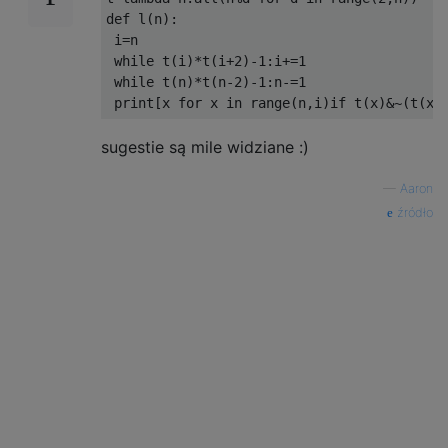
def
 l
(
n
):
 i
=
n

while
 t
(
i
)*
t
(
i
+
2
)-
1
:
i
+=
1
while
 t
(
n
)*
t
(
n
-
2
)-
1
:
n
-=
1
print
[
x 
for
 x 
in
 range
(
n
,
i
)
if
 t
(
x
)&~(
t
(
x
-
sugestie są mile widziane :)
—
Aaron
źródło