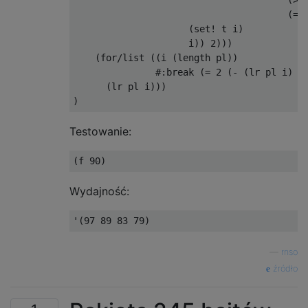
                                       (> i
                                       (= 2
                     (set! t i)

                     i)) 2)))

    (for/list ((i (length pl))

               #:break (= 2 (- (lr pl i) (l
      (lr pl i)))

Testowanie:
Wydajność:
—
rnso
źródło