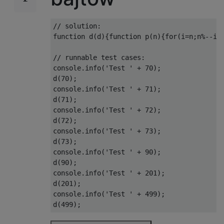
// solution:
function
 d
(
d
){
function
 p
(
n
){
for
(
i
=
n
;
n
%--
i
;
// runnable test cases:
console
.
info
(
'Test '
+
70
);
d
(
70
);
console
.
info
(
'Test '
+
71
);
d
(
71
);
console
.
info
(
'Test '
+
72
);
d
(
72
);
console
.
info
(
'Test '
+
73
);
d
(
73
);
console
.
info
(
'Test '
+
90
);
d
(
90
);
console
.
info
(
'Test '
+
201
);
d
(
201
);
console
.
info
(
'Test '
+
499
);
d
(
499
);