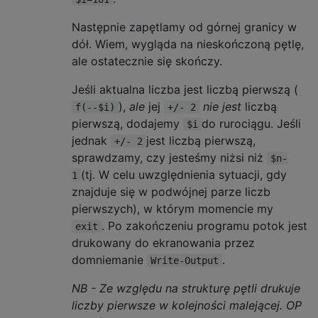
Następnie zapętlamy od górnej granicy w
dół. Wiem, wygląda na nieskończoną pętlę,
ale ostatecznie się skończy.
Jeśli aktualna liczba jest liczbą pierwszą (
),
ale
jej
nie jest
liczbą
f(--$i)
+/- 2
pierwszą, dodajemy
do rurociągu. Jeśli
$i
jednak
jest liczbą pierwszą,
+/- 2
sprawdzamy, czy jesteśmy niżsi niż
$n-
(tj. W celu uwzględnienia sytuacji, gdy
1
znajduje się w podwójnej parze liczb
pierwszych), w którym momencie my
. Po zakończeniu programu potok jest
exit
drukowany do ekranowania przez
domniemanie
.
Write-Output
NB - Ze względu na strukturę pętli drukuje
liczby pierwsze w kolejności malejącej. OP