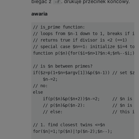
biegać z
. drukuje przecinek końcowy.
-r
awaria
// is_prime function:

// loops from $n-1 down to 1, breaks if it 
// returns true if divisor is <2 (==1)

// special case $n==1: initialize $i=4 to p
function p($n){for($i=$n>1?$n:4;$n%--$i;);r
// is $n between primes?

if($z=p(1+$n=$argv[1])&p($n-1)) // set $z t
    $n-=2;

// no:

else

    if(p($n)&p($n+2))$n-=2;     // $n is pa
    // p($n)&p($n-2):           // $n is pa
    // else:                    // this is 
// 1. find closest twins <=$n

for($n|=1;!p($n)|!p($n-2);$n--);
