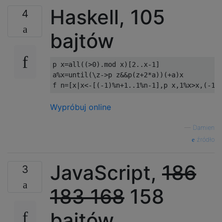
Haskell, 105
4
bajtów
p x
=
all
((>
0
).
mod x
)[
2.
.
x
-
1
]
a
%
x
=
until
(
\z
->
p z
&&
p
(
z
+
2
*
a
))(+
a
)
x

f n
=[
x
|
x
<-[(-
1
)%
n
+
1.
.
1
%
n
-
1
],
p x
,
1
%
x
>
x
,(-
1
)
Wypróbuj online
—
Damien
źródło
JavaScript,
186
3
183
168
158
bajtów