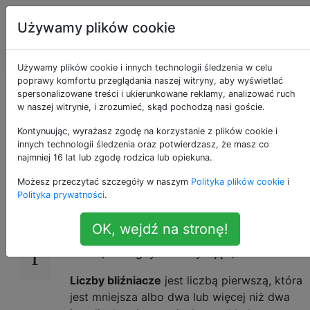
Programowanie
Tagi
Używamy plików cookie
puzzli i Code
Account
Golf
Używamy plików cookie i innych technologii śledzenia w celu
poprawy komfortu przeglądania naszej witryny, aby wyświetlać
Samotność liczb
spersonalizowane treści i ukierunkowane reklamy, analizować ruch
w naszej witrynie, i zrozumieć, skąd pochodzą nasi goście.
pierwszych
Kontynuując, wyrażasz zgodę na korzystanie z plików cookie i
innych technologii śledzenia oraz potwierdzasz, że masz co
najmniej 16 lat lub zgodę rodzica lub opiekuna.
Możesz przeczytać szczegóły w naszym
Polityka plików cookie
i
Niedawno przeczytałem powieść
24
Polityka prywatności
.
„Samotność liczb pierwszych”, w
której
główni bohaterowie są nieco porównani do
OK, wejdź na stronę!
podwójnych liczb pierwszych
(„
zawsze
razem, ale nigdy nie dotykają
”).
Liczby bliźniacze
jest liczbą pierwszą, która
jest mniejsza albo dwa lub więcej niż dwa