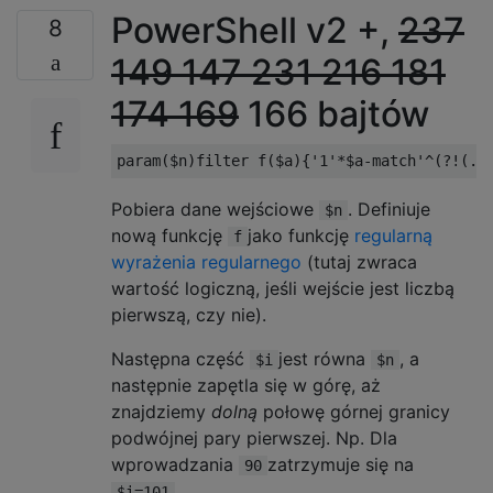
PowerShell v2 +,
237
8
149
147
231
216
181
174
169
166 bajtów
Pobiera dane wejściowe
. Definiuje
$n
nową funkcję
jako funkcję
regularną
f
wyrażenia regularnego
(tutaj zwraca
wartość logiczną, jeśli wejście jest liczbą
pierwszą, czy nie).
Następna część
jest równa
, a
$i
$n
następnie zapętla się w górę, aż
znajdziemy
dolną
połowę górnej granicy
podwójnej pary pierwszej. Np. Dla
wprowadzania
zatrzymuje się na
90
.
$i=101