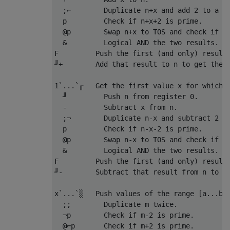
  ;⌐        Duplicate n+x and add 2 to a co
  p         Check if n+x+2 is prime.

  @p        Swap n+x to TOS and check if n+
  &         Logical AND the two results.

F         Push the first (and only) result 
╜+        Add that result to n to get the u
1`...`╓   Get the first value x for which t
  ╜         Push n from register 0.

  -         Subtract x from n.

  ;¬        Duplicate n-x and subtract 2 fr
  p         Check if n-x-2 is prime.

  @p        Swap n-x to TOS and check if n-
  &         Logical AND the two results.

F         Push the first (and only) result 
╜-        Subtract that result from n to ge
x`...`░   Push values of the range [a...b] 
  ;;        Duplicate m twice.

  ¬p        Check if m-2 is prime.

  @⌐p       Check if m+2 is prime. 
