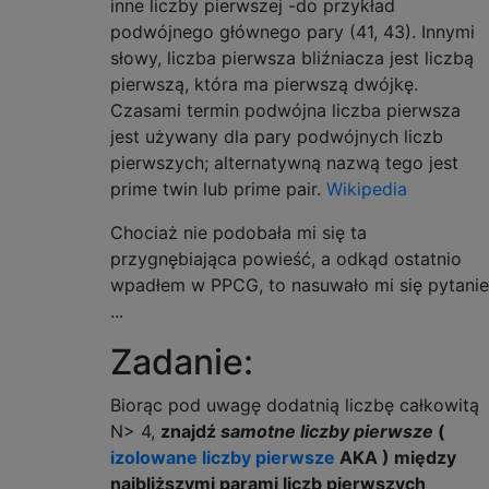
inne liczby pierwszej -do przykład
podwójnego głównego pary (41, 43). Innymi
słowy, liczba pierwsza bliźniacza jest liczbą
pierwszą, która ma pierwszą dwójkę.
Czasami termin podwójna liczba pierwsza
jest używany dla pary podwójnych liczb
pierwszych; alternatywną nazwą tego jest
prime twin lub prime pair.
Wikipedia
Chociaż nie podobała mi się ta
przygnębiająca powieść, a odkąd ostatnio
wpadłem w PPCG, to nasuwało mi się pytanie
...
Zadanie:
Biorąc pod uwagę dodatnią liczbę całkowitą
N> 4,
znajdź
samotne liczby pierwsze
(
izolowane liczby pierwsze
AKA ) między
najbliższymi parami liczb pierwszych