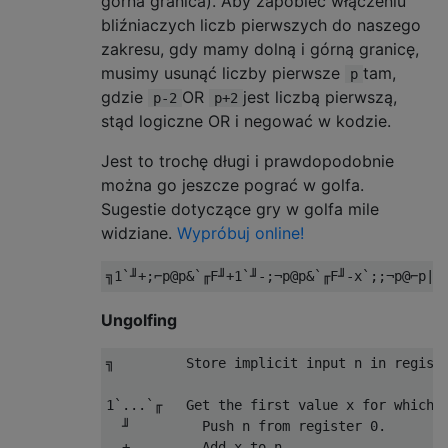
górna granica). Aby zapobiec włączeniu
bliźniaczych liczb pierwszych do naszego
zakresu, gdy mamy dolną i górną granicę,
musimy usunąć liczby pierwsze
tam,
p
gdzie
OR
jest liczbą pierwszą,
p-2
p+2
stąd logiczne OR i negować w kodzie.
Jest to trochę długi i prawdopodobnie
można go jeszcze pograć w golfa.
Sugestie dotyczące gry w golfa mile
widziane.
Wypróbuj online!
Ungolfing
╗         Store implicit input n in registe
1`...`╓   Get the first value x for which t
  ╜         Push n from register 0.

  +         Add x to n.
