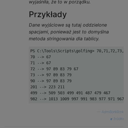
wyjaśniła, że ​​to w porządku.
Przykłady
Dane wyjściowe są tutaj oddzielone
spacjami, ponieważ jest to domyślna
metoda stringowania dla tablicy.
PS C:\Tools\Scripts\golfing> 70,71,72,73,90
70 --> 67

71 --> 67

72 --> 97 89 83 79 67

73 --> 97 89 83 79

90 --> 97 89 83 79

201 --> 223 211

499 --> 509 503 499 491 487 479 467

—
AdmBorkBork
źródło