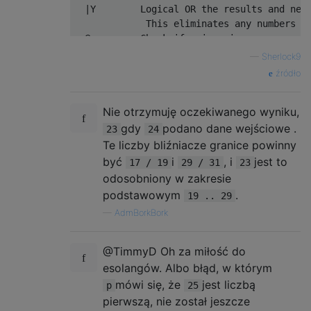
  |Y        Logical OR the results and nega
             This eliminates any numbers wi
  @p        Check if m is prime.

  &         Logical AND primality_check(m) 
—
Sherlock9
źródło
Nie otrzymuję oczekiwanego wyniku,
gdy
podano dane wejściowe .
23
24
Te liczby bliźniacze granice powinny
być
i
, i
jest to
17 / 19
29 / 31
23
odosobniony w zakresie
podstawowym
.
19 .. 29
—
AdmBorkBork
@TimmyD Oh za miłość do
esolangów. Albo błąd, w którym
mówi się, że
jest liczbą
p
25
pierwszą, nie został jeszcze