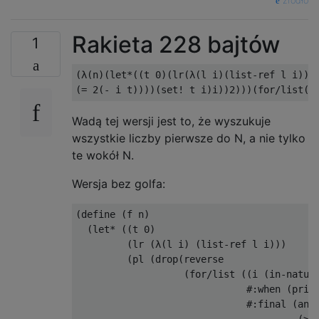
źródło
Rakieta 228 bajtów
1
(λ(n)(let*((t 0)(lr(λ(l i)(list-ref l i)))(
Wadą tej wersji jest to, że wyszukuje
wszystkie liczby pierwsze do N, a nie tylko
te wokół N.
Wersja bez golfa:
(define (f n)

  (let* ((t 0)

         (lr (λ(l i) (list-ref l i)))

         (pl (drop(reverse  

                   (for/list ((i (in-natura
                              #:when (prime
                              #:final (and
