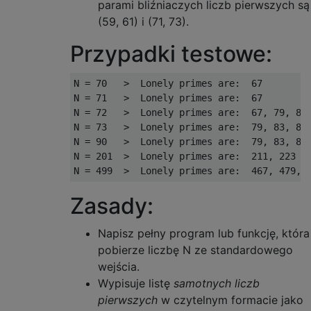
parami bliźniaczych liczb pierwszych są
(59, 61) i (71, 73).
Przypadki testowe:
N = 70   >  Lonely primes are:  67

N = 71   >  Lonely primes are:  67

N = 72   >  Lonely primes are:  67, 79, 83,
N = 73   >  Lonely primes are:  79, 83, 89,
N = 90   >  Lonely primes are:  79, 83, 89,
N = 201  >  Lonely primes are:  211, 223

Zasady:
Napisz pełny program lub funkcję, która
pobierze liczbę N ze standardowego
wejścia.
Wypisuje listę
samotnych liczb
pierwszych
w czytelnym formacie jako