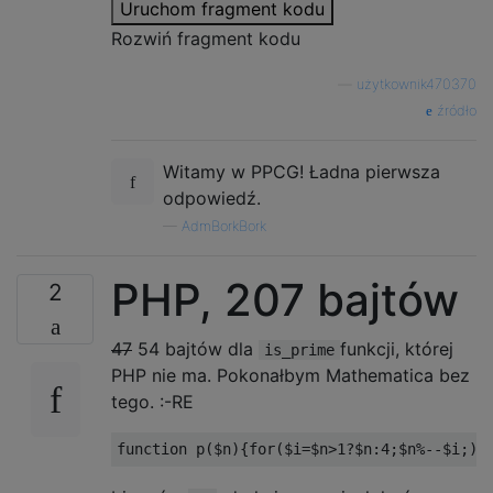
Uruchom fragment kodu
Rozwiń fragment kodu
—
użytkownik470370
źródło
Witamy w PPCG! Ładna pierwsza
odpowiedź.
—
AdmBorkBork
PHP, 207 bajtów
2
47
54 bajtów dla
funkcji, której
is_prime
PHP nie ma. Pokonałbym Mathematica bez
tego. :-RE