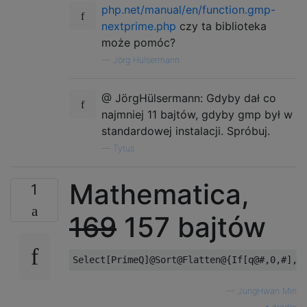
php.net/manual/en/function.gmp-
nextprime.php
czy ta biblioteka
może pomóc?
—
Jörg Hülsermann
@ JörgHülsermann: Gdyby dał co
najmniej 11 bajtów, gdyby gmp był w
standardowej instalacji. Spróbuj.
—
Tytus
Mathematica,
1
169
157 bajtów
—
JungHwan Min