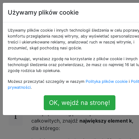
Programowanie
Tagi
Używamy plików cookie
puzzli i Code
Account
Golf
Używamy plików cookie i innych technologii śledzenia w celu popraw
komfortu przeglądania naszej witryny, aby wyświetlać spersonalizow
Znajdź największą
treści i ukierunkowane reklamy, analizować ruch w naszej witrynie, i
zrozumieć, skąd pochodzą nasi goście.
liczbę n pozycji od n
Kontynuując, wyrażasz zgodę na korzystanie z plików cookie i innych
technologii śledzenia oraz potwierdzasz, że masz co najmniej 16 lat l
zgodę rodzica lub opiekuna.
Możesz przeczytać szczegóły w naszym
Polityka plików cookie
i
Poli
29
Kontynuacja
tego pytania
.
prywatności
.
Zadanie
OK, wejdź na stronę!
Biorąc pod uwagę tablicę dodatnich liczb
całkowitych, znajdź
największy element k,
dla którego: