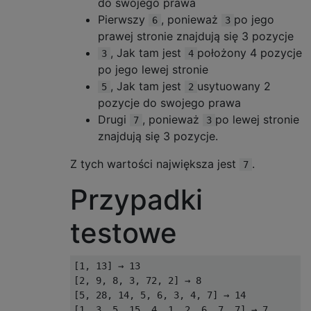
do swojego prawa
Pierwszy
, ponieważ
po jego
6
3
prawej stronie znajdują się 3 pozycje
, Jak tam jest
położony 4 pozycje
3
4
po jego lewej stronie
, Jak tam jest
usytuowany 2
5
2
pozycje do swojego prawa
Drugi
, ponieważ
po lewej stronie
7
3
znajdują się 3 pozycje.
Z tych wartości największa jest
.
7
Przypadki
testowe
[1, 13] → 13

[2, 9, 8, 3, 72, 2] → 8

[5, 28, 14, 5, 6, 3, 4, 7] → 14

[1, 3, 5, 15, 4, 1, 2, 6, 7, 7] → 7
