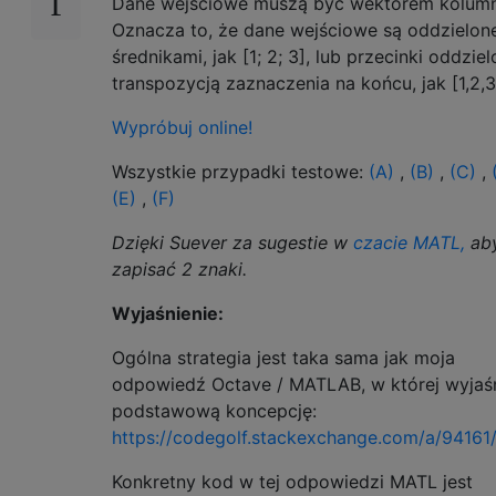
Dane wejściowe muszą być wektorem kolumn
Oznacza to, że dane wejściowe są oddzielon
średnikami, jak [1; 2; 3], lub przecinki oddzie
transpozycją zaznaczenia na końcu, jak [1,2,3]
Wypróbuj online!
Wszystkie przypadki testowe:
(A)
,
(B)
,
(C)
,
(E)
,
(F)
Dzięki Suever za sugestie w
czacie MATL,
ab
zapisać 2 znaki.
Wyjaśnienie:
Ogólna strategia jest taka sama jak moja
odpowiedź Octave / MATLAB, w której wyjaś
podstawową koncepcję:
https://codegolf.stackexchange.com/a/9416
Konkretny kod w tej odpowiedzi MATL jest