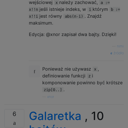
wejściowej
należy zachować,
x
a :=
jeśli istnieje indeks, w
którym
x!!n
i
b :=
jest równy
. Znajdź
x!!i
abs(n-i)
maksimum.
Edycja: @xnor zapisał dwa bajty. Dzięki!
—
nimi
źródło
Ponieważ nie używasz
,
x
definiowanie funkcji
i
z
komponowanie powinno być krótsze
.
zip[0..]
—
xnor
Galaretka
, 10
6