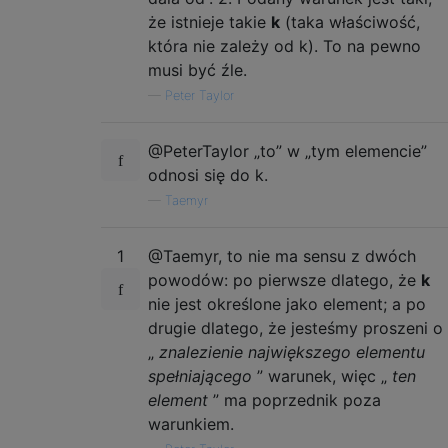
że istnieje takie
k
(taka właściwość,
która nie zależy od k). To na pewno
musi być źle.
—
Peter Taylor
@PeterTaylor „to” w „tym elemencie”
odnosi się do k.
—
Taemyr
1
@Taemyr, to nie ma sensu z dwóch
powodów: po pierwsze dlatego, że
k
nie jest określone jako element; a po
drugie dlatego, że jesteśmy proszeni o
„
znalezienie największego elementu
spełniającego
” warunek, więc „
ten
element
” ma poprzednik poza
warunkiem.