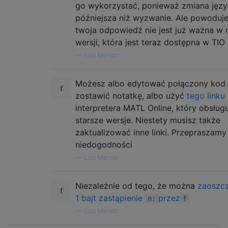
go wykorzystać, ponieważ zmiana języ
późniejsza niż wyzwanie. Ale powoduje
twoja odpowiedź nie jest już ważna w 
wersji, która jest teraz dostępna w TIO
—
Luis Mendo
Możesz albo edytować połączony kod 
zostawić notatkę, albo użyć
tego linku
interpretera MATL Online, który obsług
starsze wersje. Niestety musisz także
zaktualizować inne linki. Przepraszamy
niedogodności
—
Luis Mendo
Niezależnie od tego, że można
zaoszc
1 bajt zastąpienie
przez
n:
f
—
Luis Mendo