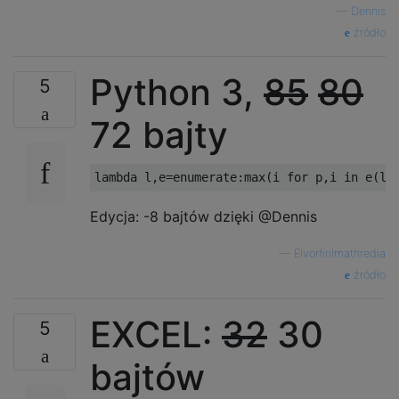
—
Dennis
źródło
Python 3,
85
80
5
72 bajty
Edycja: -8 bajtów dzięki @Dennis
—
Elvorfirilmathredia
źródło
EXCEL:
32
30
5
bajtów