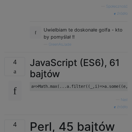
—
Społeczność
źródło
Uwielbiam te doskonałe golfa - kto
by pomyślał !!
—
GreenAsJade
JavaScript (ES6), 61
4
bajtów
—
Neil
źródło
Perl, 45 bajtów
4