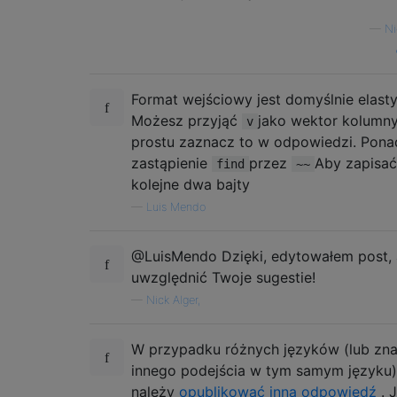
—
Ni
Format wejściowy jest domyślnie elast
Możesz przyjąć
jako wektor kolumny
v
prostu zaznacz to w odpowiedzi. Pona
zastąpienie
przez
Aby zapisać
find
~~
kolejne dwa bajty
—
Luis Mendo
@LuisMendo Dzięki, edytowałem post,
uwzględnić Twoje sugestie!
—
Nick Alger,
W przypadku różnych języków (lub zna
innego podejścia w tym samym języku)
należy
opublikować inną odpowiedź
. J