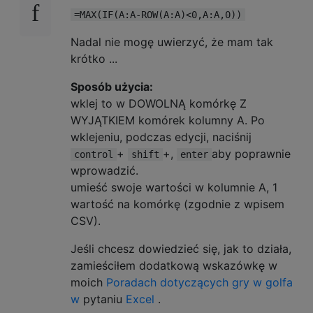
=MAX(IF(A:A-ROW(A:A)<0,A:A,0))
Nadal nie mogę uwierzyć, że mam tak
krótko ...
Sposób użycia:
wklej to w DOWOLNĄ komórkę Z
WYJĄTKIEM komórek kolumny A. Po
wklejeniu, podczas edycji, naciśnij
+
+,
aby poprawnie
control
shift
enter
wprowadzić.
umieść swoje wartości w kolumnie A, 1
wartość na komórkę (zgodnie z wpisem
CSV).
Jeśli chcesz dowiedzieć się, jak to działa,
zamieściłem dodatkową wskazówkę w
moich
Poradach dotyczących gry w golfa
w
pytaniu
Excel
.