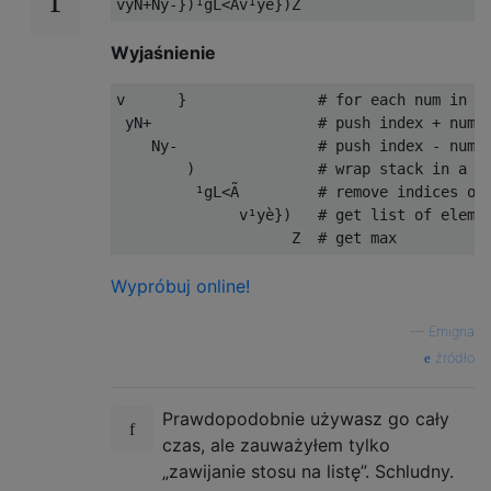
Wyjaśnienie
v      }               # for each num in in
 yN+                   # push index + num

    Ny-                # push index - num

        )              # wrap stack in a li
         ¹gL<Ã         # remove indices out
              v¹yè})   # get list of elemen
Wypróbuj online!
—
Emigna
źródło
Prawdopodobnie używasz go cały
czas, ale zauważyłem tylko
„zawijanie stosu na listę”. Schludny.