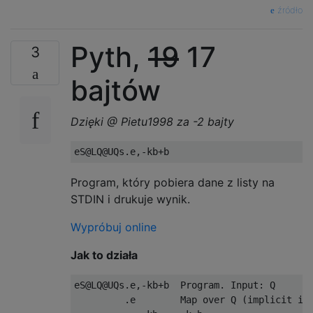
źródło
Pyth,
19
17
3
bajtów
Dzięki @ Pietu1998 za -2 bajty
Program, który pobiera dane z listy na
STDIN i drukuje wynik.
Wypróbuj online
Jak to działa
eS@LQ@UQs.e,-kb+b  Program. Input: Q

         .e        Map over Q (implicit inp