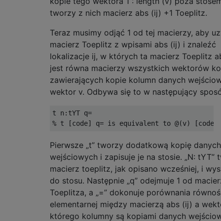
kopie tego wektora 1 : length (v) poza stosem
tworzy z nich macierz abs (ij) +1 Toeplitz.
Teraz musimy odjąć 1 od tej macierzy, aby u
macierz Toeplitz z wpisami abs (ij) i znaleźć
lokalizacje ij, w których ta macierz Toeplitz ab
jest równa macierzy wszystkich wektorów k
zawierających kopie kolumn danych wejścio
wektor v. Odbywa się to w następujący spos
t n:tYT q=

Pierwsze „t” tworzy dodatkową kopię danych
wejściowych i zapisuje je na stosie. „N: tYT” 
macierz toeplitz, jak opisano wcześniej, i wys
do stosu. Następnie „q” odejmuje 1 od macie
Toeplitza, a „=” dokonuje porównania równoś
elementarnej między macierzą abs (ij) a wek
którego kolumny są kopiami danych wejścio