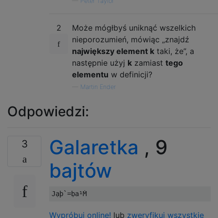
—
Peter Taylor
2
Może mógłbyś uniknąć wszelkich
nieporozumień, mówiąc „znajdź
największy element k
taki, że”, a
następnie użyj
k
zamiast
tego
elementu
w definicji?
—
Martin Ender
Odpowiedzi:
Galaretka
, 9
3
bajtów
Wypróbuj online!
lub
zweryfikuj wszystkie