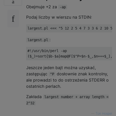
Obejmuje +2 za
-ap
Podaj liczby w wierszu na STDIN:
:
largest.pl
#!/usr/bin/perl -ap

Jeszcze jeden bajt można uzyskać,
zastępując
dosłownie znak kontrolny,
^P
ale prowadzi to do ostrzeżenia STDERR o
ostatnich perlach.
Zakłada
largest number + array length <
2^32
—
Ton Hospel