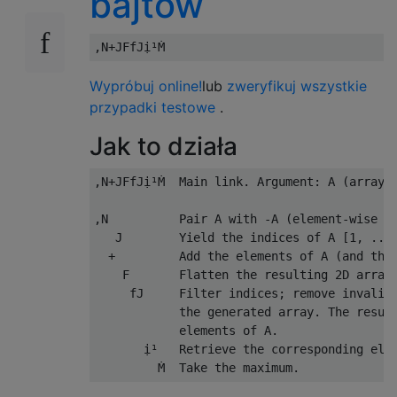
bajtów
Wypróbuj online!
lub
zweryfikuj wszystkie
przypadki testowe
.
Jak to działa
,N+JFfJị¹Ṁ  Main link. Argument: A (array)

,N          Pair A with -A (element-wise ne
   J        Yield the indices of A [1, ...,
  +         Add the elements of A (and thei
    F       Flatten the resulting 2D array.
     fJ     Filter indices; remove invalid 
            the generated array. The result
            elements of A.

       ị¹   Retrieve the corresponding elem