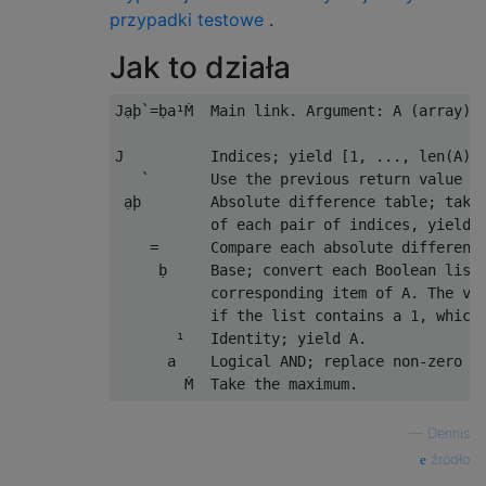
przypadki testowe
.
Jak to działa
Jạþ`=ḅa¹Ṁ  Main link. Argument: A (array)

J          Indices; yield [1, ..., len(A)].
   `       Use the previous return value as
 ạþ        Absolute difference table; take 
           of each pair of indices, yieldin
    =      Compare each absolute difference
     ḅ     Base; convert each Boolean list 
           corresponding item of A. The val
           if the list contains a 1, which 
       ¹   Identity; yield A.

      a    Logical AND; replace non-zero va
—
Dennis
źródło