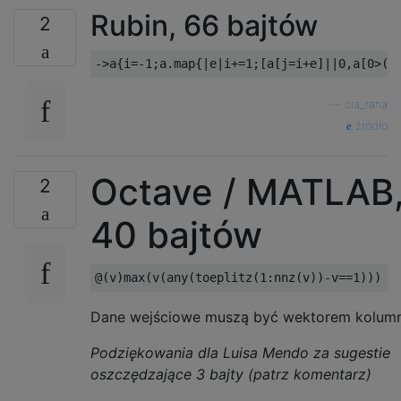
Rubin, 66 bajtów
2
—
cia_rana
źródło
Octave / MATLAB
2
40 bajtów
Dane wejściowe muszą być wektorem kolumn
Podziękowania dla Luisa Mendo za sugestie
oszczędzające 3 bajty (patrz komentarz)