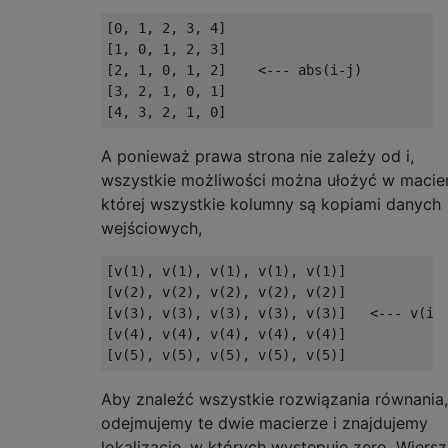
[0, 1, 2, 3, 4]

[1, 0, 1, 2, 3]

[2, 1, 0, 1, 2]    <--- abs(i-j)

[3, 2, 1, 0, 1]

A ponieważ prawa strona nie zależy od i,
wszystkie możliwości można ułożyć w macie
której wszystkie kolumny są kopiami danych
wejściowych,
[v(1), v(1), v(1), v(1), v(1)]

[v(2), v(2), v(2), v(2), v(2)]

[v(3), v(3), v(3), v(3), v(3)]   <--- v(i)

[v(4), v(4), v(4), v(4), v(4)]

Aby znaleźć wszystkie rozwiązania równania,
odejmujemy te dwie macierze i znajdujemy
lokalizacje, w których występuje zero. Wiersz