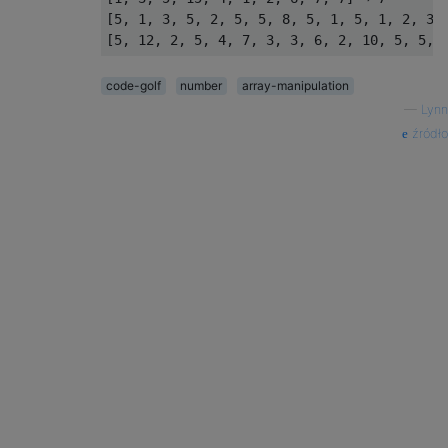
[5, 1, 3, 5, 2, 5, 5, 8, 5, 1, 5, 1, 2, 3] 
code-golf
number
array-manipulation
—
Lynn
źródło