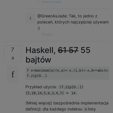
—
GreenAsJade
@GreenAsJade: Tak, to jedno z
poleceń, których najczęściej używam
:)
—
Emigna,
Haskell,
61
57
55
7
bajtów
f x=maximum[a|(n,a)<-x,(i,b)<-x,b==abs(n-i)
Przykład użycia:
(f.zip[0..])
->
.
[5,28,14,5,6,3,4,7]
14
(Mniej więcej) bezpośrednia implementacja
definicji: dla każdego indeksu
listy
n