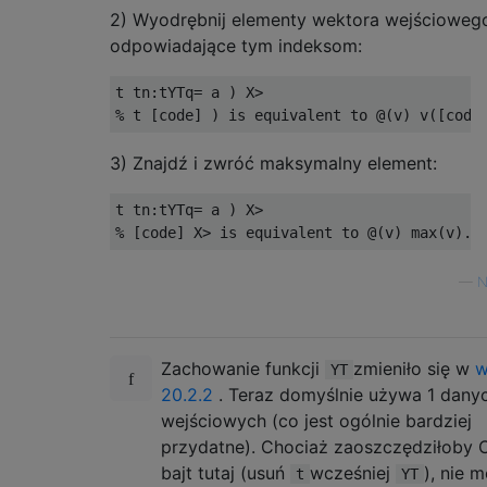
2) Wyodrębnij elementy wektora wejścioweg
odpowiadające tym indeksom:
t tn:tYTq= a ) X>

3) Znajdź i zwróć maksymalny element:
t tn:tYTq= a ) X>

—
N
Zachowanie funkcji
zmieniło się w
w
YT
20.2.2
. Teraz domyślnie używa 1 dany
wejściowych (co jest ogólnie bardziej
przydatne). Chociaż zaoszczędziłoby C
bajt tutaj (usuń
wcześniej
), nie 
t
YT