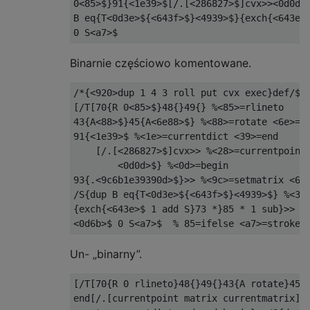
0<85>$}91{<1e39>$[/.[<286827>$]cvx>><0d0d>$
B eq{T<0d3e>${<643f>$}<4939>$}{exch{<643e>$
Binarnie częściowo komentowane.
/*{<920>dup 1 4 3 roll put cvx exec}def/${/
[/T[70{R 0<85>$}48{}49{} %<85>=rlineto

43{A<88>$}45{A<6e88>$} %<88>=rotate <6e>=ne
91{<1e39>$ %<1e>=currentdict <39>=end

    [/.[<286827>$]cvx>> %<28>=currentpoint 
        <0d0d>$} %<0d>=begin

93{.<9c6b1e39390d>$}>> %<9c>=setmatrix <6b>
/S{dup B eq{T<0d3e>${<643f>$}<4939>$} %<3e>
{exch{<643e>$ 1 add S}73 *}85 * 1 sub}>>

Un- „binarny”.
[/T[70{R 0 rlineto}48{}49{}43{A rotate}45{A
end[/.[currentpoint matrix currentmatrix]cv