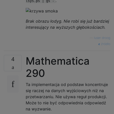
.
lsys.ps | gs -
    }

>>begin

Brak obrazu łodyg. Nie robi się już bardziej
interesujący na wyższych głębokościach.
—
luser droog
źródło
Mathematica
4
290
Ta implementacja od podstaw koncentruje
się raczej na danych wyjściowych niż na
przetwarzaniu. Nie używa reguł produkcji.
Może to nie być odpowiednia odpowiedź
na wyzwanie.