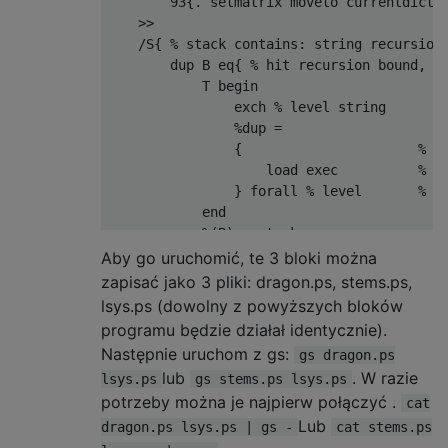
        93{. setmatrix moveto currentdict e
    >>  

    /S{ % stack contains: string recursion-
        dup B eq{ % hit recursion bound, in
            T begin

                exch % level string

                %dup =

                {                      % it
                    load exec          % ex
                } forall % level       % st
            end

            %(B)= pstack

        }{ % recurse

Aby go uruchomić, te 3 bloki można
            %(A)= pstack

zapisać jako 3 pliki: dragon.ps, stems.ps,
            exch % level string

lsys.ps (dowolny z powyższych bloków
            { % level char                 
programu będzie działał identycznie).
                load exch % string level   
Następnie uruchom z gs:
gs dragon.ps
                1 add S   % string level+1 
lub
. W razie
lsys.ps
gs stems.ps lsys.ps
            } forall                       
potrzeby można je najpierw połączyć .
        }ifelse

cat
        1 sub            % return level-1

Lub
dragon.ps lsys.ps | gs -
cat stems.ps
        %(C)= pstack
