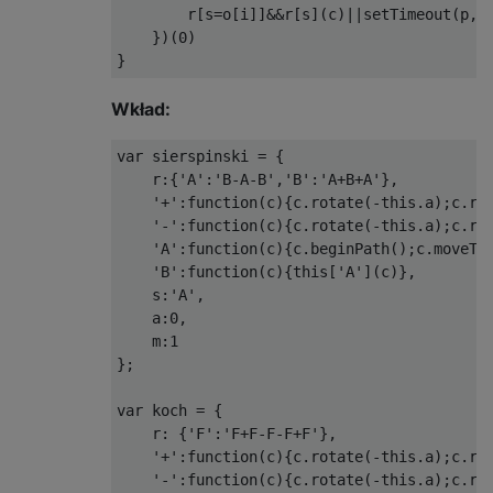
        r[s=o[i]]&&r[s](c)||setTimeout(p,10
    })(0)

Wkład:
var sierspinski = {

    r:{'A':'B-A-B','B':'A+B+A'},

    '+':function(c){c.rotate(-this.a);c.rot
    '-':function(c){c.rotate(-this.a);c.rot
    'A':function(c){c.beginPath();c.moveTo(
    'B':function(c){this['A'](c)},

    s:'A',

    a:0,

    m:1

};

var koch = {

    r: {'F':'F+F-F-F+F'},

    '+':function(c){c.rotate(-this.a);c.rot
    '-':function(c){c.rotate(-this.a);c.rot