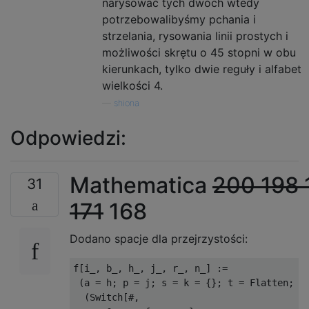
narysować tych dwóch wtedy
potrzebowalibyśmy pchania i
strzelania, rysowania linii prostych i
możliwości skrętu o 45 stopni w obu
kierunkach, tylko dwie reguły i alfabet
wielkości 4.
—
shiona
Odpowiedzi:
Mathematica
200
198
31
171
168
Dodano spacje dla przejrzystości:
f[i_, b_, h_, j_, r_, n_] :=

 (a = h; p = j; s = k = {}; t = Flatten;

  (Switch[#,
