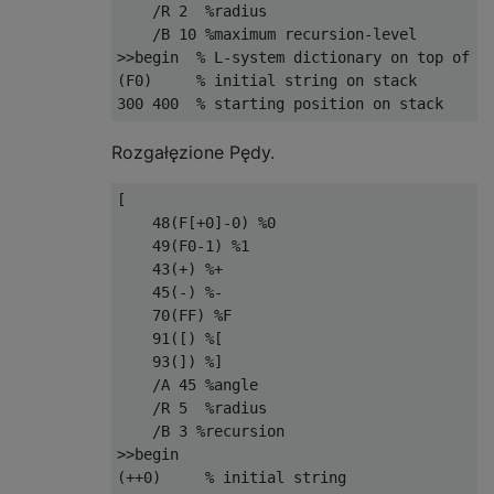
    /R 2  %radius

    /B 10 %maximum recursion-level

>>begin  % L-system dictionary on top of di
(F0)     % initial string on stack

Rozgałęzione Pędy.
[

    48(F[+0]-0) %0

    49(F0-1) %1

    43(+) %+

    45(-) %-

    70(FF) %F

    91([) %[

    93(]) %]

    /A 45 %angle

    /R 5  %radius

    /B 3 %recursion

>>begin

(++0)     % initial string
