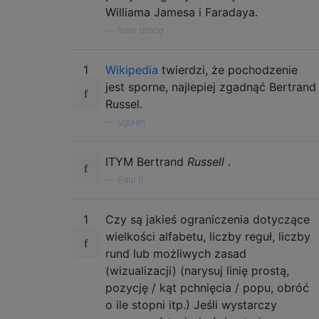
Williama Jamesa i Faradaya.
—
luser droog
1
Wikipedia
twierdzi, że pochodzenie
jest sporne, najlepiej zgadnąć Bertrand
Russel.
—
ugoren
ITYM Bertrand
Russell
.
—
Paul R
1
Czy są jakieś ograniczenia dotyczące
wielkości alfabetu, liczby reguł, liczby
rund lub możliwych zasad
(wizualizacji) (narysuj linię prostą,
pozycję / kąt pchnięcia / popu, obróć
o ile stopni itp.) Jeśli wystarczy