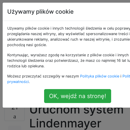
Programowanie
Tagi
Używamy plików cookie
puzzli i Code
Account
Golf
Używamy plików cookie i innych technologii śledzenia w celu popraw
przeglądania naszej witryny, aby wyświetlać spersonalizowane treści 
„Przepraszam, młody
ukierunkowane reklamy, analizować ruch w naszej witrynie, i zrozumie
pochodzą nasi goście.
człowieku, ale to
Kontynuując, wyrażasz zgodę na korzystanie z plików cookie i innych
technologii śledzenia oraz potwierdzasz, że masz co najmniej 16 lat 
rodzica lub opiekuna.
żółwie do samego
Możesz przeczytać szczegóły w naszym
Polityka plików cookie
i
Poli
końca!”
prywatności
.
OK, wejdź na stronę!
Uruchom system
21
Lindenmayer