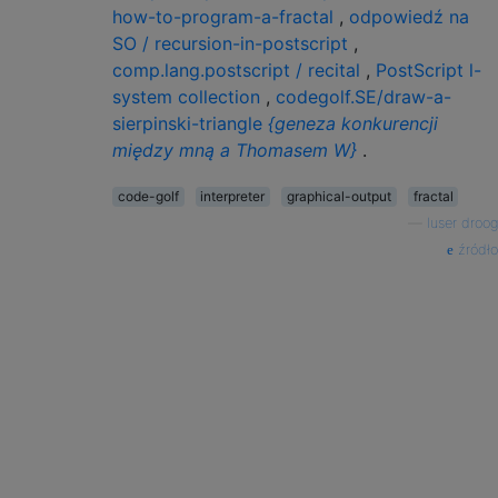
how-to-program-a-fractal
,
odpowiedź na
SO / recursion-in-postscript
,
comp.lang.postscript / recital
,
PostScript l-
system collection
,
codegolf.SE/draw-a-
sierpinski-triangle
{geneza konkurencji
między mną a Thomasem W}
.
code-golf
interpreter
graphical-output
fractal
—
luser droog
źródło