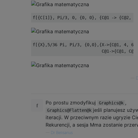
f[{X},5/36 Pi, Pi/3, {0,0},{X->{C@1, 4, 6, 
—
D
Po prostu zmodyfikuj
,
Graphics@k
jeśli planujesz uży
Graphics@Flatten@k
iteracji. W przeciwnym razie ugryzie Ci
Rekurencji, a sesja Mma zostanie przer
—
Dr Belisarius