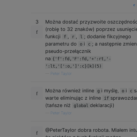
3
Można dostać przyzwoite oszczędnośc
(robię to 32 znaków) poprzez usunięci
funkcji
,
,
; dodanie fikcyjnego
f
r
l
parametru do
i
; a następnie zmien
o
c
pseudo-przełącznik
na
{'f':fd,'F':fd,'+':rt,'-
':lt,'[':o,']':c}[k](5)
—
Peter Taylor
Można również inline
i myślę,
i
s
g
o
c
warte eliminując z inline
sprawozda
if
(tańsze niż
deklaracji)
global
—
Peter Taylor
@PeterTaylor dobra robota. Miałem intu