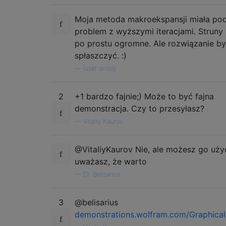
Moja metoda makroekspansji miała po
problem z wyższymi iteracjami. Struny s
po prostu ogromne. Ale rozwiązanie b
spłaszczyć. :)
—
luser droog
2
+1 bardzo fajnie;) Może to być fajna
demonstracja. Czy to przesyłasz?
—
Vitaliy Kaurov
@VitaliyKaurov Nie, ale możesz go użyć,
uważasz, że warto
—
Dr. Belisarius
3
@belisarius
demonstrations.wolfram.com/Graphica