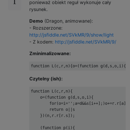
ponieważ obiekt reguł wykonuje cały
rysunek.
Demo
(Dragon, animowane):
- Rozszerzone:
http://jsfiddle.net/SVkMR/9/show/light
- Z kodem:
http://jsfiddle.net/SVkMR/9/
Zminimalizowane:
Czytelny (ish):
function L(c,r,n){

    o=(function g(d,s,o,i){

        for(o=i='';a=d&&s[i++];)o+=r.r[a]?g
        return o||s

    })(n,r.r[r.s]);

    (function p(i){
