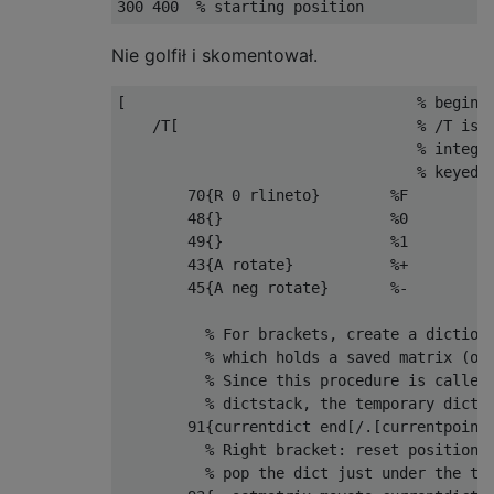
Nie golfił i skomentował.
[                                 % begin d
    /T[                           % /T is t
                                  % integer
                                  % keyed t
        70{R 0 rlineto}        %F  

        48{}                   %0

        49{}                   %1  

        43{A rotate}           %+  

        45{A neg rotate}       %-  

          % For brackets, create a dictiona
          % which holds a saved matrix (ori
          % Since this procedure is called 
          % dictstack, the temporary dictio
        91{currentdict end[/.[currentpoint 
          % Right bracket: reset position a
          % pop the dict just under the top