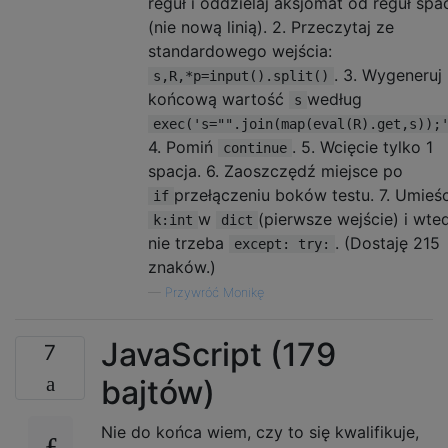
reguł i oddzielaj aksjomat od reguł spa
(nie nową linią). 2. Przeczytaj ze
standardowego wejścia:
. 3. Wygeneruj
s,R,*p=input().split()
końcową wartość
według
s
exec('s="".join(map(eval(R).get,s));
4. Pomiń
. 5. Wcięcie tylko 1
continue
spacja. 6. Zaoszczędź miejsce po
przełączeniu boków testu. 7. Umieś
if
w
(pierwsze wejście) i wte
k:int
dict
nie trzeba
. (Dostaję 215
except: try:
znaków.)
—
Przywróć Monikę
JavaScript (179
7
bajtów)
Nie do końca wiem, czy to się kwalifikuje,