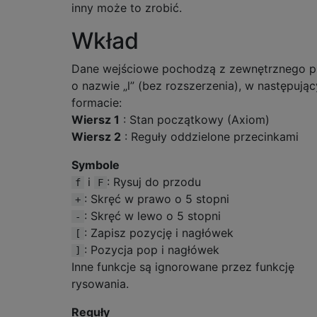
inny może to zrobić.
Wkład
Dane wejściowe pochodzą z zewnętrznego pl
o nazwie „l” (bez rozszerzenia), w następują
formacie:
Wiersz 1
: Stan początkowy (Axiom)
Wiersz 2
: Reguły oddzielone przecinkami
Symbole
i
: Rysuj do przodu
f
F
: Skręć w prawo o 5 stopni
+
: Skręć w lewo o 5 stopni
-
: Zapisz pozycję i nagłówek
[
: Pozycja pop i nagłówek
]
Inne funkcje są ignorowane przez funkcję
rysowania.
Reguły