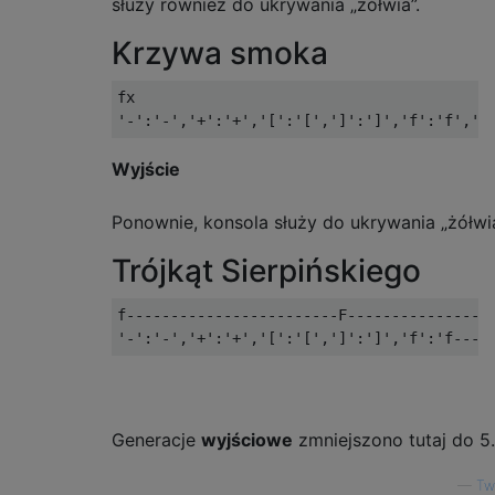
służy również do ukrywania „żółwia”.
Krzywa smoka
fx

Wyjście
Ponownie, konsola służy do ukrywania „żółwia
Trójkąt Sierpińskiego
f------------------------F-----------------
Generacje
wyjściowe
zmniejszono tutaj do 5.
—
Tw