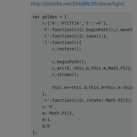
    s:'A',

http://jsfiddle.net/SVkMR/35/show/light/
    a:-Math.PI/2,

    m:1

var golden = {

};

    r:{'A':'FT[TT]A','T':'+F'},

    'F':function(c){c.beginPath();c.moveTo(
var tree = {

    '[':function(c){c.save();},

    r:{'X':'F-[[X]+X]+F[+FX]-X','F':'FF'},

    ']':function(c){

    '+':function(c){c.rotate(-this.a);c.rot
        c.restore();

    '-':function(c){c.rotate(-this.a);c.rot
    '[':function(c){c.save();},

        c.beginPath();

    ']':function(c){c.restore();},

        c.arc(0,-this.m,this.m,Math.PI/2,Ma
    'F':function(c){c.beginPath();c.moveTo(
        c.stroke();

    s:'X',

    a:-Math.PI/180*25,

        this.m+=this.d;this.d=this.m-this.d
    m:5

    },

    '+':function(c){c.rotate(-Math.PI/2);},
    s:'A',

    a:-Math.PI/2,

    m:1,

    d:0
