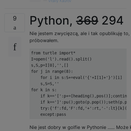
—
Vitaliy Kaurov
Python,
369
294
9
Nie jestem zwycięzcą, ale i tak opublikuję to,
próbowałem.
from turtle import*

I=open('l').read().split()

s,S,p=I[0],'',[]

for j in range(8):

    for i in s:S+=eval('{'+I[1]+'}')[i]

    s,S=S,''

for k in s:

    if k=='[':p+=[heading(),pos()];continue
    if k==']':pu();goto(p.pop());seth(p.pop
    try:{'f':fd,'F':fd,'+':rt,'-':lt}[k](5)
Nie jest dobry w golfie w Pythonie ...... Może 