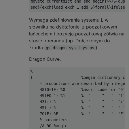
moveto currentdict end end begin}>>/S{dup B
Wymaga zdefiniowania systemu L w
słowniku na dyktafonie, z początkowym
łańcuchem i pozycją początkową żółwia na
stosie operandu (np. Dołączonym do
źródła
).
gs dragon.sys lsys.ps
Dragon Curve.
%!

[                     %begin dictionary con
    % productions are described by integer-
    48(0+1F) %0       %ascii code for '0' d
    49(F0-1) %1       %  "     "   "  '1'  
    43(+) %+          %  "     "   "  '+' d
    45(-) %-          %  "     "   "  '-'  
    70(F) %F          %  "     "   "  'F'  
    % parameters

    /A 90 %angle
