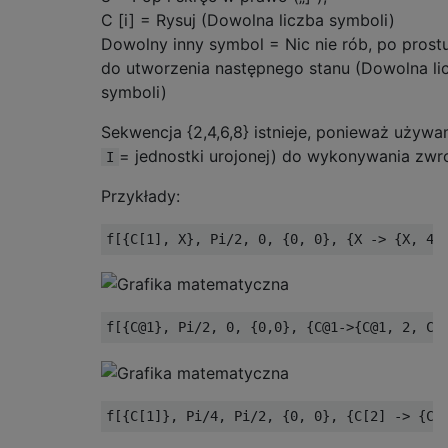
C [i] = Rysuj (Dowolna liczba symboli)
Dowolny inny symbol = Nic nie rób, po prost
do utworzenia następnego stanu (Dowolna li
symboli)
Sekwencja {2,4,6,8} istnieje, ponieważ używ
= jednostki urojonej) do wykonywania zwr
I
Przykłady: