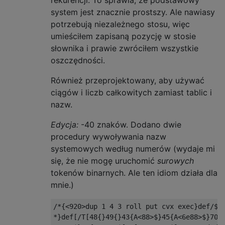
system jest znacznie prostszy. Ale nawiasy
potrzebują niezależnego stosu, więc
umieściłem zapisaną pozycję w stosie
słownika i prawie zwróciłem wszystkie
oszczędności.
Również przeprojektowany, aby używać
ciągów i liczb całkowitych zamiast tablic i
nazw.
Edycja:
-40 znaków. Dodano dwie
procedury wywoływania nazw
systemowych według numerów (wydaje mi
się, że nie mogę uruchomić
surowych
tokenów binarnych. Ale ten idiom działa dla
mnie.)
/*{<920>dup 1 4 3 roll put cvx exec}def/${/
*}def[/T[48{}49{}43{A<88>$}45{A<6e88>$}70{R