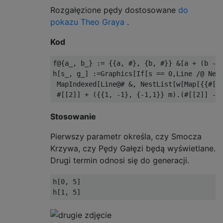
Rozgałęzione pędy dostosowane
do
pokazu Theo Graya
.
Kod
f@{a_, b_} := {{a, #}, {b, #}} &[a + (b - a
h[s_, g_] :=Graphics[If[s == 0,Line /@ Nest
 MapIndexed[Line@# &, NestList[w[Map[{{#[[2
Stosowanie
Pierwszy parametr określa, czy Smocza
Krzywa, czy Pędy Gałęzi będą wyświetlane.
Drugi termin odnosi się do generacji.
h[0, 5]
