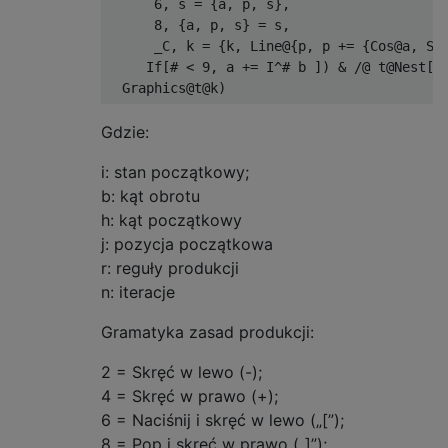
      6, s = {a, p, s},

      8, {a, p, s} = s,

      _C, k = {k, Line@{p, p += {Cos@a, Sin
     If[# < 9, a += I^# b ]) & /@ t@Nest[# 
Gdzie:
i: stan początkowy;
b: kąt obrotu
h: kąt początkowy
j: pozycja początkowa
r: reguły produkcji
n: iteracje
Gramatyka zasad produkcji:
2 = Skręć w lewo (-);
4 = Skręć w prawo (+);
6 = Naciśnij i skręć w lewo („[”);
8 = Pop i skręć w prawo („]”);