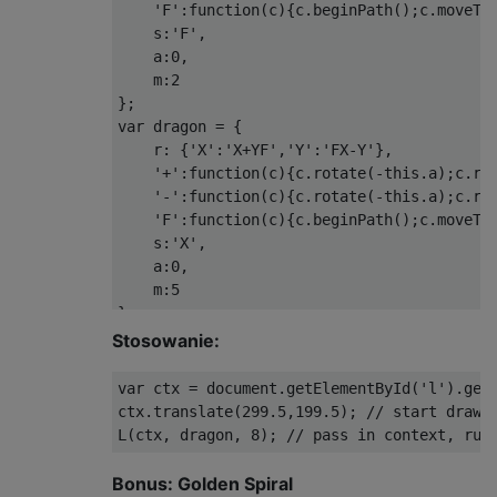
    'F':function(c){c.beginPath();c.moveTo(
    s:'F',

    a:0,

    m:2

};

var dragon = {

    r: {'X':'X+YF','Y':'FX-Y'},

    '+':function(c){c.rotate(-this.a);c.rot
    '-':function(c){c.rotate(-this.a);c.rot
    'F':function(c){c.beginPath();c.moveTo(
    s:'X',

    a:0,

    m:5

};

Stosowanie:
var algae = {

    r: {'A':'B[A]A','B':'BB'},

var ctx = document.getElementById('l').getC
    '[':function(c){c.save();c.rotate(Math.
ctx.translate(299.5,199.5); // start drawin
    ']':function(c){c.restore();c.rotate(-M
    'A':function(c){c.beginPath();c.moveTo(
    'B':function(c){this['A'](c);},

Bonus: Golden Spiral