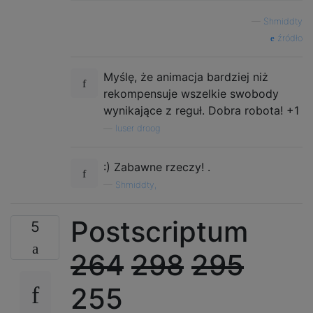
—
Shmiddty
źródło
Myślę, że animacja bardziej niż
rekompensuje wszelkie swobody
wynikające z reguł. Dobra robota! +1
—
luser droog
:) Zabawne rzeczy! .
—
Shmiddty,
Postscriptum
5
264
298
295
255