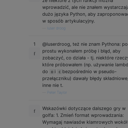
że niektóre z tych funkcji można
wprowadzić, ale nie znałem wystarcza
dużo języka Python, aby zaproponowa
w sposób artykulacyjny.
—
luser droog
1
@luserdroog, też nie znam Pythona: po
prostu wykonałem próbę i błąd, aby
zobaczyć, co działa - tj. niektóre rzecz
które próbowałem (np. używanie lamb
do
i
bezpośrednio w pseudo-
o
c
przełączniku) dawały błędy składniowe,
inne nie t.
—
Peter Taylor
Wskazówki dotyczące dalszego gry w
golfa: 1. Zmień format wprowadzania:
Wymagaj nawiasów klamrowych wokół