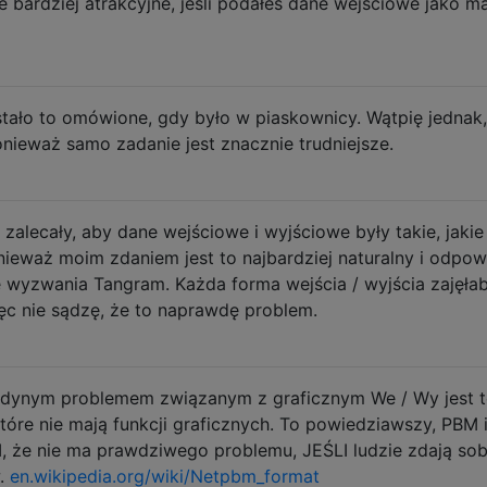
bardziej atrakcyjne, jeśli podałeś dane wejściowe jako m
stało to omówione, gdy było w piaskownicy. Wątpię jednak
nieważ samo zadanie jest znacznie trudniejsze.
zalecały, aby dane wejściowe i wyjściowe były takie, jakie 
nieważ moim zdaniem jest to najbardziej naturalny i odpow
 wyzwania Tangram. Każda forma wejścia / wyjścia zajęła
ęc nie sądzę, że to naprawdę problem.
edynym problemem związanym z graficznym We / Wy jest t
tóre nie mają funkcji graficznych. To powiedziawszy, PBM
II, że nie ma prawdziwego problemu, JEŚLI ludzie zdają sob
w.
en.wikipedia.org/wiki/Netpbm_format