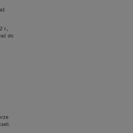
waż
 r.,
wać do
orze
seli.