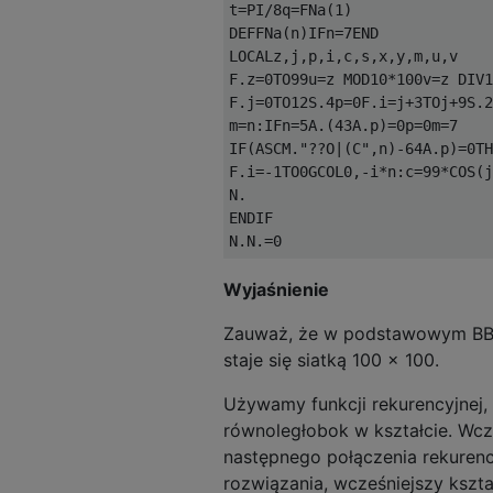
t=PI/8q=FNa(1)

DEFFNa(n)IFn=7END

LOCALz,j,p,i,c,s,x,y,m,u,v

F.z=0TO99u=z MOD10*100v=z DIV1
F.j=0TO12S.4p=0F.i=j+3TOj+9S.2
m=n:IFn=5A.(43A.p)=0p=0m=7

IF(ASCM."??O|(C",n)-64A.p)=0TH
F.i=-1TO0GCOL0,-i*n:c=99*COS(j
N.

ENDIF

Wyjaśnienie
Zauważ, że w podstawowym BBC o
staje się siatką 100 x 100.
Używamy funkcji rekurencyjnej, a
równoległobok w kształcie. Wcze
następnego połączenia rekurenc
rozwiązania, wcześniejszy kszt