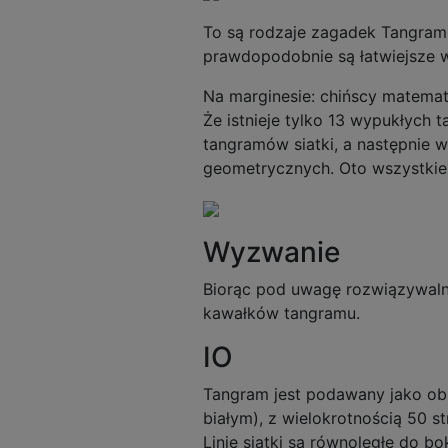
To są rodzaje zagadek Tangra
prawdopodobnie są łatwiejsze w
Na marginesie: chińscy matemat
Że istnieje tylko 13 wypukłych
tangramów siatki, a następnie 
geometrycznych. Oto wszystkie
Wyzwanie
Biorąc pod uwagę rozwiązywalny 
kawałków tangramu.
IO
Tangram jest podawany jako obra
białym), z wielokrotnością 50 s
Linie siatki są równoległe do b