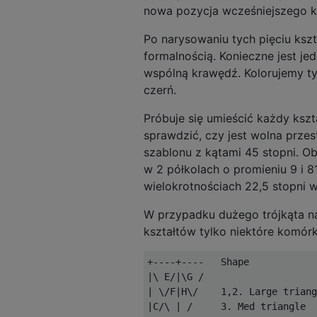
nowa pozycja wcześniejszego ks
Po narysowaniu tych pięciu ksz
formalnością. Konieczne jest jed
wspólną krawędź. Kolorujemy ty
czerń.
Próbuje się umieścić każdy kszt
sprawdzić, czy jest wolna prze
szablonu z kątami 45 stopni. 
w 2 półkolach o promieniu 9 i 8
wielokrotnościach 22,5 stopni w
W przypadku dużego trójkąta na
kształtów tylko niektóre komór
+----+----   Shape            
|\ E/|\G /  

| \/F|H\/    1,2. Large triang
|C/\ | /     3. Med triangle  