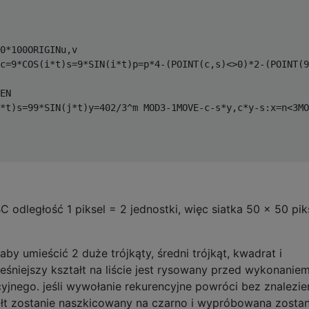
0*100ORIGINu,v

c=9*COS(i*t)s=9*SIN(i*t)p=p*4-(POINT(c,s)<>0)*2-(POINT(9
EN

*t)s=99*SIN(j*t)y=402/3^m MOD3-1MOVE-c-s*y,c*y-s:x=n<3MO
dległość 1 piksel = 2 jednostki, więc siatka 50 x 50 piks
by umieścić 2 duże trójkąty, średni trójkąt, kwadrat i
śniejszy kształt na liście jest rysowany przed wykonanie
yjnego. jeśli wywołanie rekurencyjne powróci bez znalezie
ałt zostanie naszkicowany na czarno i wypróbowana zostan