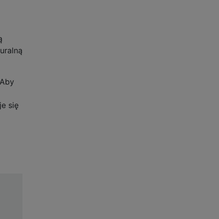
ą
uralną
 Aby
je się