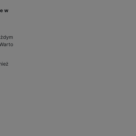
we w
każdym
 Warto
nież