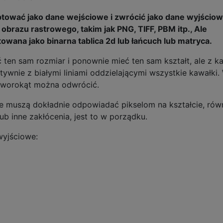
ować jako dane wejściowe i zwrócić jako dane wyjścio
razu rastrowego, takim jak PNG, TIFF, PBM itp., Ale
wana jako binarna tablica 2d lub łańcuch lub matryca.
ten sam rozmiar i ponownie mieć ten sam kształt, ale z 
atywnie z białymi liniami oddzielającymi wszystkie kawałki.
zworokąt można odwrócić.
ie muszą dokładnie odpowiadać pikselom na kształcie, rów
lub inne zakłócenia, jest to w porządku.
wyjściowe: