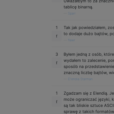
Uważałbym to za znacznie 
tablicę binarną.
—
Sparr
1
Tak jak powiedziałem, zo
to dodaje dużo bajtów, po
—
flawr
3
Byłem jedną z osób, które 
wydałem to zalecenie, po
sposób na przedstawienie
znaczną liczbę bajtów, wi
—
El'endia Starman
1
Zgadzam się z Elendią. J
może ograniczać języki, k
są tak bliskie sztuce ASC
sprawę z takich formató