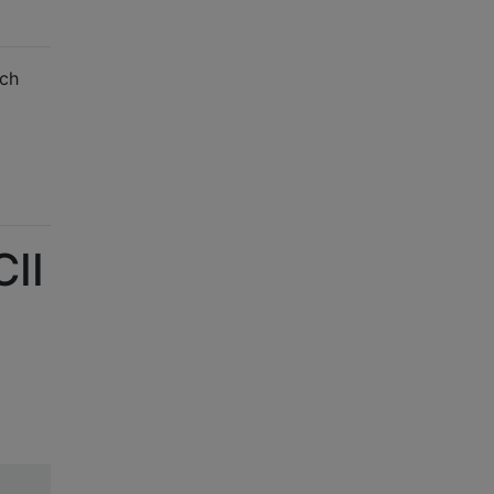
ych
II