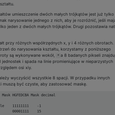
ztałtu.
tałtów umieszczenie dwóch małych trójkątów jest już tylko
nak narysowanie jednego z nich, aby je rozróżnić, jeśli maj
lko jeden z dwóch małych trójkątów. Drugi pozostawia nat
ałt przy różnych współrzędnych x, y i 4 różnych obrotach.
strzeń do narysowania kształtu, korzystamy z poniższego
Obroty są wykonywane wokół,
a 8 badanych pikseli znajdu
*
1 jednostek i spada na linie promieniujące w nieparzystych
zględem osi xiy.
leży wyczyścić wszystkie 8 spacji. W przypadku innych
ki muszą być czyste, aby zastosować maskę.
 Mask HGFEDCBA Mask decimal 

le    11111111    -1

      00001111    15
