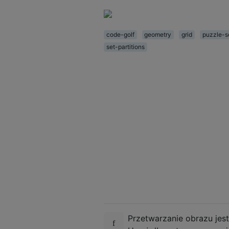
code-golf
geometry
grid
puzzle-s
set-partitions
Przetwarzanie obrazu jes