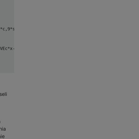
*c,9*s)<>0)N.

VEc*x-s*x,s*x+c*x:x=2778/3^m MOD3-1y=5775/3^m MOD3-1PLOT
eli
m
nia
ie