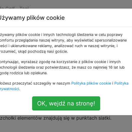
de Golf
Tagi
Używamy plików cookie
ngram
żywamy plików cookie i innych technologii śledzenia w celu poprawy
omfortu przeglądania naszej witryny, aby wyświetlać spersonalizowane
reści i ukierunkowane reklamy, analizować ruch w naszej witrynie, i
ienie wykonany z siedmiu kształtach: pięć różnej wielkośc
rozumieć, skąd pochodzą nasi goście.
dratowych. Biorąc pod uwagę kształt, celem jest odtworzen
ontynuując, wyrażasz zgodę na korzystanie z plików cookie i innych
elementów i bez nakładania się. Istnieje oczywiście
echnologii śledzenia oraz potwierdzasz, że masz co najmniej 16 lat lub
na rozmieszczenie tego zestawu elementów w samolocie.
godę rodzica lub opiekuna.
ożesz przeczytać szczegóły w naszym
Polityka plików cookie
i
Polityka
rywatności
.
OK, wejdź na stronę!
” kwadrat Tangram na większy kwadrat, który jest podzi
w. Tangramy siatki to tylko kształty złożone z elementów
zchołki elementów znajdują się w punktach siatki.