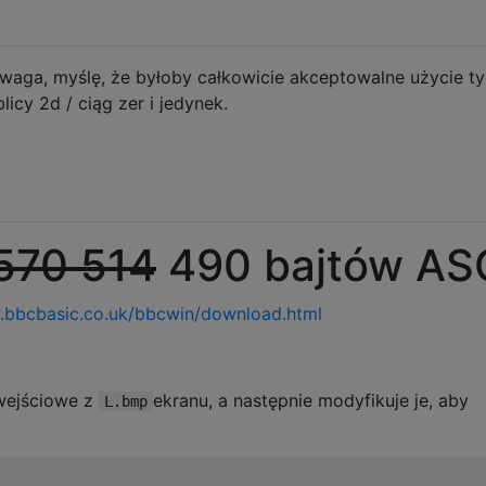
waga, myślę, że byłoby całkowicie akceptowalne użycie t
icy 2d / ciąg zer i jedynek.
570 514
490 bajtów ASC
.bbcbasic.co.uk/bbcwin/download.html
wejściowe z
ekranu, a następnie modyfikuje je, aby
L.bmp