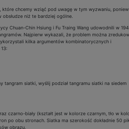
m, które chcemy wziąć pod uwagę w tym wyzwaniu, ponie
 obsłudze niż te bardziej ogólne.
ycy Chuan-Chin Hsiung i Fu Traing Wang udowodnili w 1942
 tangramów. Najpierw wykazali, że problem można zreduko
wykorzystali kilka argumentów kombinatorycznych i
 13:
tangram siatki, wyślij podział tangramu siatki na siedem
z czarno-biały (kształt jest w kolorze czarnym, tło w kol
tron po obu stronach. Siatka ma szerokość dokładnie 50 pik
oków obrazu.