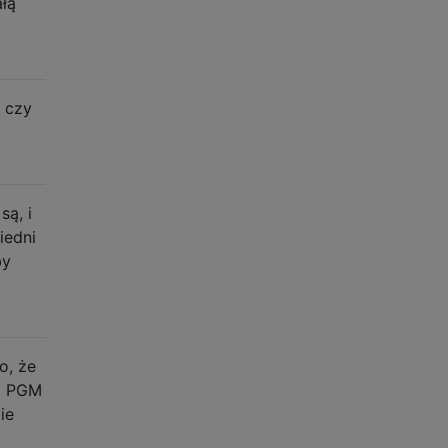
ałą
, czy
są, i
iedni
by
o, że
 i PGM
ie