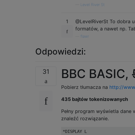
—
Level River St
1
@LevelRiverSt To dobra u
formatów, a nawet np. Tabl
—
flawr
Odpowiedzi:
BBC BASIC,
31
Pobierz tłumacza na
http://www
435 bajtów tokenizowanych
Pełny program wyświetla dane 
znaleźć rozwiązanie.
*DISPLAY L
