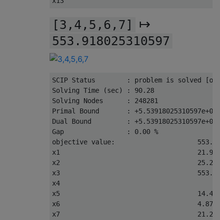
x13                                       
↦
[3,4,5,6,7]
553.918025310597
SCIP 
Status
:
 problem 
is
 solved 
[
op
Solving
Time
(
sec
)
:
90.28
Solving
Nodes
:
248281
Primal
Bound
:
+
5.53918025310597e+02
Dual
Bound
:
+
5.53918025310597e+02
Gap
:
0.00
%
objective value
:
553.9
x1                                   
21.95
x2                                   
25.23
x3                                   
553.9
x4                                        
x5                                   
14.48
x6                                   
4.871
x7                                   
21.23