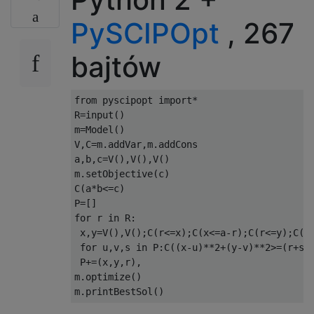
PySCIPOpt
, 267
bajtów
from
 pyscipopt 
import
*
R
=
input
()
m
=
Model
()
V
,
C
=
m
.
addVar
,
m
.
addCons

a
,
b
,
c
=
V
(),
V
(),
V
()
m
.
setObjective
(
c
)
C
(
a
*
b
<=
c
)
P
=[]
for
 r 
in
 R
:
 x
,
y
=
V
(),
V
();
C
(
r
<=
x
);
C
(
x
<=
a
-
r
);
C
(
r
<=
y
);
C
(
y
for
 u
,
v
,
s 
in
 P
:
C
((
x
-
u
)**
2
+(
y
-
v
)**
2
>=(
r
+
s
)
 P
+=(
x
,
y
,
r
),
m
.
optimize
()
m
.
printBestSol
()