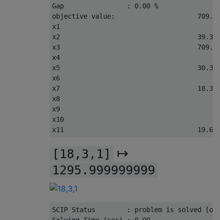
Gap
:
0.00
%
objective value
:
709.0
x1                                        
x2                                   
39.39
x3                                   
709.0
x4                                        
x5                                   
30.39
x6                                        
x7                                   
18.39
x8                                        
x9                                        
x10                                       
x11                                  
19.61
↦
[18,3,1]
1295.999999999
SCIP 
Status
:
 problem 
is
 solved 
[
op
Solving
Time
(
sec
)
:
0.00