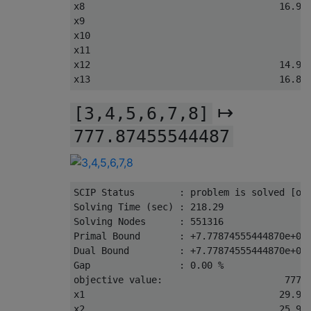
x8                                   
16.95
x9                                        
x10                                       
x11                                       
x12                                  
14.95
x13                                  
16.83
↦
[3,4,5,6,7,8]
777.87455544487
SCIP 
Status
:
 problem 
is
 solved 
[
op
Solving
Time
(
sec
)
:
218.29
Solving
Nodes
:
551316
Primal
Bound
:
+
7.77874555444870e+02
Dual
Bound
:
+
7.77874555444870e+02
Gap
:
0.00
%
objective value
:
777.
x1                                   
29.96
x2                                   
25.96