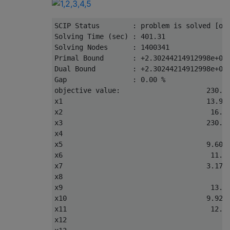
SCIP 
Status
:
 problem 
is
 solved 
[
op
Solving
Time
(
sec
)
:
401.31
Solving
Nodes
:
1400341
Primal
Bound
:
+
2.30244214912998e+02
Dual
Bound
:
+
2.30244214912998e+02
Gap
:
0.00
%
objective value
:
230.2
x1                                   
13.92
x2                                    
16.5
x3                                   
230.2
x4                                        
x5                                   
9.601
x6                                    
11.7
x7                                   
3.174
x8                                        
x9                                    
13.5
x10                                  
9.928
x11                                   
12.5
x12                                       