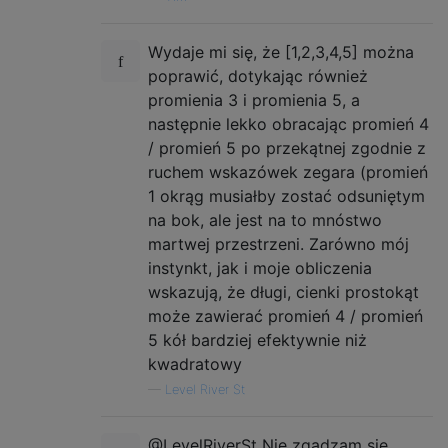
Wydaje mi się, że [1,2,3,4,5] można
poprawić, dotykając również
promienia 3 i promienia 5, a
następnie lekko obracając promień 4
/ promień 5 po przekątnej zgodnie z
ruchem wskazówek zegara (promień
1 okrąg musiałby zostać odsuniętym
na bok, ale jest na to mnóstwo
martwej przestrzeni. Zarówno mój
instynkt, jak i moje obliczenia
wskazują, że długi, cienki prostokąt
może zawierać promień 4 / promień
5 kół bardziej efektywnie niż
kwadratowy
—
Level River St
@LevelRiverSt Nie zgadzam się.