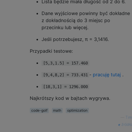
Lista będzie miała długość od 2 do 6.
Dane wyjściowe powinny być dokładne
z dokładnością do 3 miejsc po
przecinku lub więcej.
Jeśli potrzebujesz, π = 3,1416.
Przypadki testowe:
[5,3,1.5] = 157.460
-
pracuję tutaj
.
[9,4,8,2] = 733.431
[18,3,1] = 1296.000
Najkrótszy kod w bajtach wygrywa.
code-golf
math
optimization
—
Tim
źródło