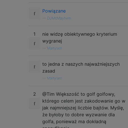
Powiązane
—
DJMcMayhem
1
nie widzę obiektywnego kryterium
wygranej
—
Maltysen
to jedna z naszych najważniejszych
zasad
—
Maltysen
2
@Tim Większość to golf golfowy,
którego celem jest zakodowanie go w
jak najmniejszej liczbie bajtów. Myślę,
że byłoby to dobre wyzwanie dla
golfa, ponieważ ma dokładną