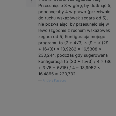
Przesunięcie 3 w górę, by dotknąć 5,
popchnęłoby 4 w prawo (przeciwnie
do ruchu wskazówek zegara od 5),
nie pozwalając, by przesunęło się w
lewo (zgodnie z ruchem wskazówek
zegara od 5) Konfiguracja mojego
programu to (7 + 4√3) × (9 + √ (29
+ 16√3)) ≈ 13,9282 × 16,5308 ≈
230,244, podczas gdy sugerowana
konfiguracja to (30 + 15√3) / 4 × (36
+ 3 √5 + 6√15) / 4 ≈ 13,9952 ×
16,4865 ≈ 230,732.
—
Anders Kaseorg