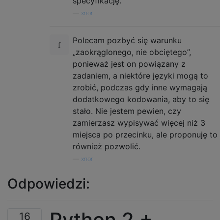
specyfikację.
—
xnor
Polecam pozbyć się warunku
„zaokrąglonego, nie obciętego”,
ponieważ jest on powiązany z
zadaniem, a niektóre języki mogą to
zrobić, podczas gdy inne wymagają
dodatkowego kodowania, aby to się
stało. Nie jestem pewien, czy
zamierzasz wypisywać więcej niż 3
miejsca po przecinku, ale proponuję to
również pozwolić.
—
xnor
Odpowiedzi:
Python 2 +
16