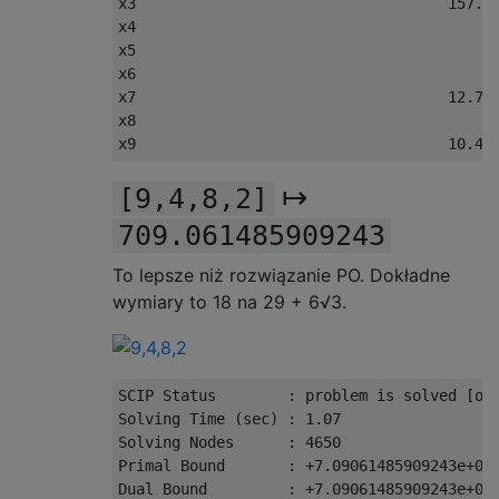
x3                                   
157.4
x4                                        
x5                                        
x6                                        
x7                                   
12.74
x8                                        
x9                                   
10.49
↦
[9,4,8,2]
709.061485909243
To lepsze niż rozwiązanie PO. Dokładne
wymiary to 18 na 29 + 6√3.
SCIP 
Status
:
 problem 
is
 solved 
[
op
Solving
Time
(
sec
)
:
1.07
Solving
Nodes
:
4650
Primal
Bound
:
+
7.09061485909243e+02
Dual
Bound
:
+
7.09061485909243e+02