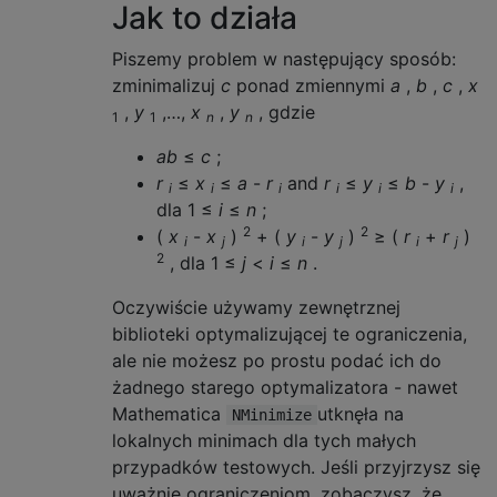
Jak to działa
Piszemy problem w następujący sposób:
zminimalizuj
c
ponad zmiennymi
a
,
b
,
c
,
x
,
y
,…,
x
,
y
, gdzie
1
1
n
n
ab
≤
c
;
r
≤
x
≤
a
-
r
and
r
≤
y
≤
b
-
y
,
i
i
i
i
i
i
dla 1 ≤
i
≤
n
;
2
2
(
x
-
x
)
+ (
y
-
y
)
≥ (
r
+
r
)
i
j
i
j
i
j
2
, dla 1 ≤
j
<
i
≤
n
.
Oczywiście używamy zewnętrznej
biblioteki optymalizującej te ograniczenia,
ale nie możesz po prostu podać ich do
żadnego starego optymalizatora - nawet
Mathematica
utknęła na
NMinimize
lokalnych minimach dla tych małych
przypadków testowych. Jeśli przyjrzysz się
uważnie ograniczeniom, zobaczysz, że