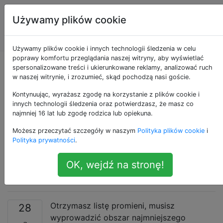
Programowanie
Tagi
Używamy plików cookie
puzzli i Code
Account
Golf
Używamy plików cookie i innych technologii śledzenia w celu
poprawy komfortu przeglądania naszej witryny, aby wyświetlać
Biorąc pod uwagę
spersonalizowane treści i ukierunkowane reklamy, analizować ruch
w naszej witrynie, i zrozumieć, skąd pochodzą nasi goście.
listę okręgów, wypisz
Kontynuując, wyrażasz zgodę na korzystanie z plików cookie i
innych technologii śledzenia oraz potwierdzasz, że masz co
najmniej 16 lat lub zgodę rodzica lub opiekuna.
obszar najmniejszego
Możesz przeczytać szczegóły w naszym
Polityka plików cookie
i
zawierającego
Polityka prywatności
.
prostokąt
OK, wejdź na stronę!
Otrzymasz listę promieni, musisz
28
wyprowadzić obszar najmniejszego