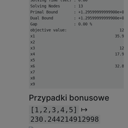
Solving
Nodes
:
13
Primal
Bound
:
+
1.29599999999900e+03
Dual
Bound
:
+
1.29599999999900e+03
Gap
:
0.00
%
objective value
:
129
x1                                   
35.99
x2                                        
x3                                     
129
x4                                   
17.99
x5                                        
x6                                   
32.85
x7                                        
x8                                        
x9                                        
Przypadki bonusowe
↦
[1,2,3,4,5]
230.244214912998