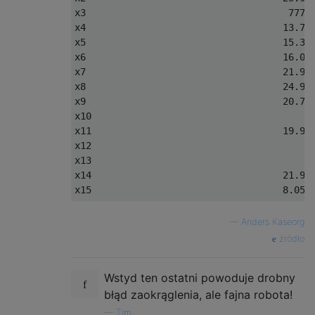
x3                                    
777.
x4                                   
13.73
x5                                   
15.35
x6                                   
16.05
x7                                   
21.96
x8                                   
24.96
x9                                   
20.70
x10                                       
x11                                  
19.96
x12                                       
x13                                       
x14                                  
21.96
x15                                  
8.057
—
Anders Kaseorg
źródło
Wstyd ten ostatni powoduje drobny
błąd zaokrąglenia, ale fajna robota!
—
Tim