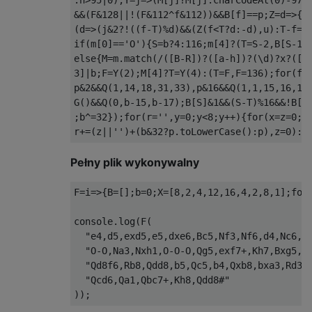
:n>95|0);Y=j=>(M[j]?M[j].charCodeAt(0)-97:8
&&(F&128||!(F&112^f&112))&&B[f]==p;Z=d=>{fo
(d=>(j&2?!((f-T)%d)&&(Z(f<T?d:-d),u):T-f==d
if(m[0]=='O'){S=b?4:116;m[4]?(T=S-2,B[S-1]=
else{M=m.match(/([B-R])?([a-h])?(\d)?x?([a-
3]|b;F=Y(2);M[4]?T=Y(4):(T=F,F=136);for(f=1
p&2&&Q(1,14,18,31,33),p&16&&Q(1,1,15,16,17)
G()&&Q(0,b-15,b-17);B[S]&1&&(S-T)%16&&!B[T]
;b^=32});for(r='',y=0;y<8;y++){for(x=z=0;x<
Pełny plik wykonywalny
F
=
i
=>{
B
=[];
b
=
0
;
X
=[
8
,
2
,
4
,
12
,
16
,
4
,
2
,
8
,
1
];
for
console
.
log
(
F
(
"e4,d5,exd5,e5,dxe6,Bc5,Nf3,Nf6,d4,Nc6,d
"O-O,Na3,Nxh1,O-O-O,Qg5,exf7+,Kh7,Bxg5,R
"Qd8f6,Rb8,Qdd8,b5,Qc5,b4,Qxb8,bxa3,Rd3,
"Qcd6,Qa1,Qbc7+,Kh8,Qdd8#"
));