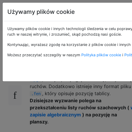
Programowanie
Tagi
Używamy plików cookie
puzzli i Code
Account
Golf
Używamy plików cookie i innych technologii śledzenia w celu poprawy
ruch w naszej witrynie, i zrozumieć, skąd pochodzą nasi goście.
Konwersja szachów
Kontynuując, wyrażasz zgodę na korzystanie z plików cookie i innych 
Możesz przeczytać szczegóły w naszym
Polityka plików cookie
i
Poli
W świecie szachów wykonano sporo pracy. 
15
przykład istnieje znormalizowany format plik
, który opisuje grę w szachy, w tym listę
.pgn
ruchów. Dodatkowo istnieje inny format pliku
, który opisuje pozycję tablicy.
.fen
Dzisiejsze wyzwanie polega na
przekształceniu listy ruchów szachowych (
zapisie algebraicznym
) na pozycję na
planszy.