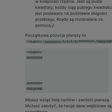
w kolejności rzędów. Jeśli są puste
kwadraty, każdy ciąg pustego kwadratu
jest podawany na podstawie długości
przebiegu. Rzędy są rozdzielane za
pomocą
/
Początkowa pozycja planszy to
rnbqkbnr/pppppppp/8/8/8/8/PPPPPPPP/RNBQKBN
rnbqkbnr

pppppppp

PPPPPPPP

Musisz wziąć listę ruchów i zwrócić planszę.
Możesz założyć, że twoje dane wejściowe są
prawidłowe.