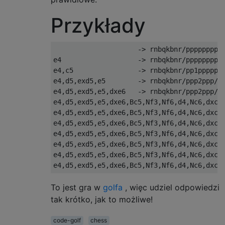
Przykłady
                     -> rnbqkbnr/pppppppp/8
e4                   -> rnbqkbnr/pppppppp/8
e4,c5                -> rnbqkbnr/pp1ppppp/8
e4,d5,exd5,e5        -> rnbqkbnr/ppp2ppp/8/
e4,d5,exd5,e5,dxe6   -> rnbqkbnr/ppp2ppp/4P
e4,d5,exd5,e5,dxe6,Bc5,Nf3,Nf6,d4,Nc6,dxc5,
e4,d5,exd5,e5,dxe6,Bc5,Nf3,Nf6,d4,Nc6,dxc5,
e4,d5,exd5,e5,dxe6,Bc5,Nf3,Nf6,d4,Nc6,dxc5,
e4,d5,exd5,e5,dxe6,Bc5,Nf3,Nf6,d4,Nc6,dxc5,
e4,d5,exd5,e5,dxe6,Bc5,Nf3,Nf6,d4,Nc6,dxc5
e4,d5,exd5,e5,dxe6,Bc5,Nf3,Nf6,d4,Nc6,dxc5
To jest gra w
golfa
, więc udziel odpowiedzi
tak krótko, jak to możliwe!
code-golf
chess