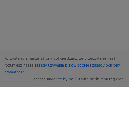
Korzystając z naszej strony potwierdzasz, że przeczytałeś(-aś) i
rozumiesz nasze
zasady używania plików cookie
i
zasady ochrony
prywatności
.
Licensed under
cc by-sa 3.0
with attribution required.