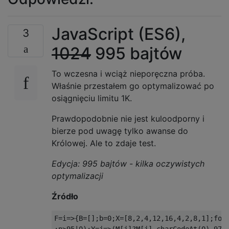
JavaScript (ES6),
3
1024
995 bajtów
To wczesna i wciąż nieporęczna próba.
Właśnie przestałem go optymalizować po
osiągnięciu limitu 1K.
Prawdopodobnie nie jest kuloodporny i
bierze pod uwagę tylko awanse do
Królowej. Ale to zdaje test.
Edycja: 995 bajtów - kilka oczywistych
optymalizacji
Źródło
F=i=>{B=[];b=0;X=[8,2,4,12,16,4,2,8,1];for(