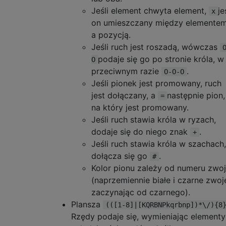
Jeśli element chwyta element,
je
x
on umieszczany między elemente
a pozycją.
Jeśli ruch jest roszadą, wówczas
podaje się go po stronie króla, w
O
przeciwnym razie
.
O-O-O
Jeśli pionek jest promowany, ruch
jest dołączany, a
następnie pion,
=
na który jest promowany.
Jeśli ruch stawia króla w ryzach,
dodaje się do niego znak
.
+
Jeśli ruch stawia króla w szachach,
dołącza się go
.
#
Kolor pionu zależy od numeru zwo
(naprzemiennie białe i czarne zwoj
zaczynając od czarnego).
Plansza
(([1-8]|[KQRBNPkqrbnp])*\/){8
Rzędy podaje się, wymieniając elementy