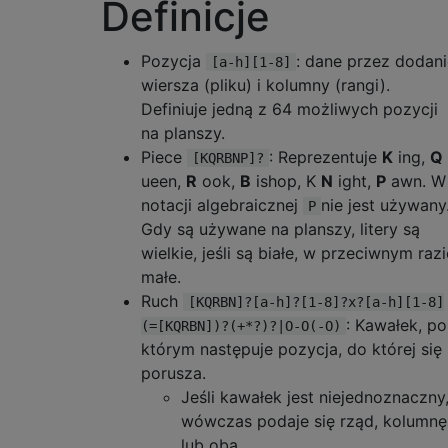
Definicje
Pozycja
: dane przez dodani
[a-h][1-8]
wiersza (pliku) i kolumny (rangi).
Definiuje jedną z 64 możliwych pozycji
na planszy.
Piece
: Reprezentuje
K
ing,
Q
[KQRBNP]?
ueen,
R
ook,
B
ishop, K
N
ight,
P
awn. W
notacji algebraicznej
nie jest używany
P
Gdy są używane na planszy, litery są
wielkie, jeśli są białe, w przeciwnym razi
małe.
Ruch
[KQRBN]?[a-h]?[1-8]?x?[a-h][1-8]
: Kawałek, po
(=[KQRBN])?(+*?)?|O-O(-O)
którym następuje pozycja, do której się
porusza.
Jeśli kawałek jest niejednoznaczny
wówczas podaje się rząd, kolumnę
lub oba.