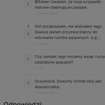
@Adnan Uważam, że moje przypadki
testowe obejmują en passant.
—
Nathan Merrill,
1
Och przepraszam, nie widziałem tego.
Zawsze jestem przyzwyczajony do
notowania ruchów pasywnych
.
e.p.
—
Adnan,
Czy zamiast tego możemy wziąć ruchy
oddzielone spacjami?
—
orlp
Oczywiście. Dowolny format listy jest
dopuszczalny.
—
Nathan Merrill,
Odpowiedzi: