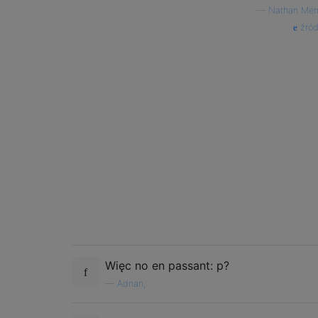
—
Nathan Merri
źród
Więc no en passant: p?
—
Adnan,