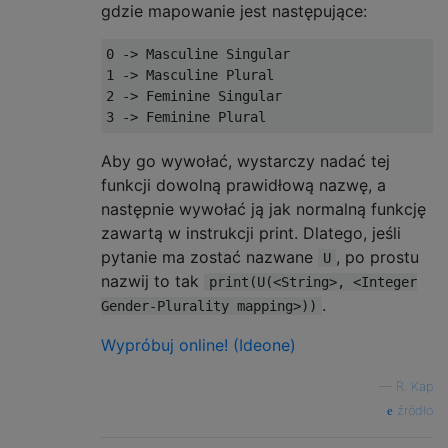
gdzie mapowanie jest następujące:
0 -> Masculine Singular

1 -> Masculine Plural

2 -> Feminine Singular

Aby go wywołać, wystarczy nadać tej
funkcji dowolną prawidłową nazwę, a
następnie wywołać ją jak normalną funkcję
zawartą w instrukcji print. Dlatego, jeśli
pytanie ma zostać nazwane
, po prostu
U
nazwij to tak
print(U(<String>, <Integer
.
Gender-Plurality mapping>))
Wypróbuj online! (Ideone)
—
R. Kap
źródło