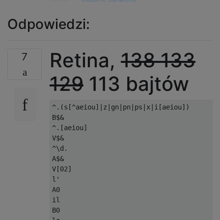
Odpowiedzi:
Retina,
138
133
7
129
113 bajtów
^.(s[^aeiou]|z|gn|pn|ps|x|i[aeiou])

B$&

^.[aeiou]

V$&

^\d.

A$&

V[02]

l'

A0

il 

B0
