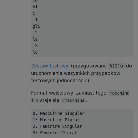
lo 

A1

i 

.1

gli 

.2

la 

.3

Zestaw testowy.
(przygotowane
do
%(G`\n
uruchomienia wszystkich przypadków
testowych jednocześnie)
Format wejściowy: zamiast tego
macchina
staje się
.
f s
2macchina
0: Masculine Singular

1: Masculine Plural

2: Feminine Singular
