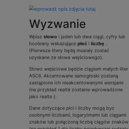
Wyzwanie
Wpisz
słowo
i jeden lub dwa ciągi, cyfry lub
booleany wskazujące
płeć
i
liczbę
.
(Pierwsze litery będą musiały zostać
uzyskane ze słowa wejściowego).
Słowo wejściowe będzie ciągiem małych liter
ASCII. Akcentowane samogłoski zostaną
zastąpione ich nieakcentowanymi wersjami
(na przykład
realtà
zostanie wprowadzone
jako
realta
).
Dane dotyczące płci i liczby mogą być
osobnymi liczbami, logarytmami lub ciągami
znaków lub połączoną liczbą ciągów znaków
(na przykład 1 dla liczby pojedynczej rodzaju