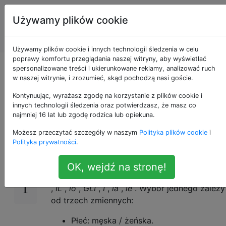
Programowanie
Tagi
Używamy plików cookie
puzzli i Code
Account
Golf
Używamy plików cookie i innych technologii śledzenia w celu
poprawy komfortu przeglądania naszej witryny, aby wyświetlać
Programuję puzzle,
spersonalizowane treści i ukierunkowane reklamy, analizować ruch
w naszej witrynie, i zrozumieć, skąd pochodzą nasi goście.
golf kod
Kontynuując, wyrażasz zgodę na korzystanie z plików cookie i
innych technologii śledzenia oraz potwierdzasz, że masz co
najmniej 16 lat lub zgodę rodzica lub opiekuna.
Możesz przeczytać szczegóły w naszym
Polityka plików cookie
i
tło
21
Polityka prywatności
.
Włoski określony artykuł (odpowiadające
OK, wejdź na stronę!
angielskim
z
) ma siedem różnych formach:
l”
,
IL
,
lo
,
GLI
,
I
,
la
,
le
. Wybór jednego zależy
od trzech zmiennych:
Płeć: męska / żeńska.