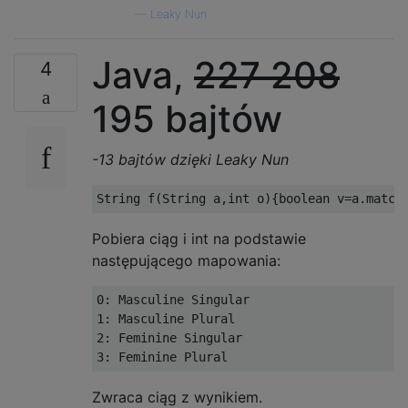
—
Leaky Nun
Java,
227
208
4
195 bajtów
-13 bajtów dzięki Leaky Nun
Pobiera ciąg i int na podstawie
następującego mapowania:
0: Masculine Singular

1: Masculine Plural

2: Feminine Singular

Zwraca ciąg z wynikiem.