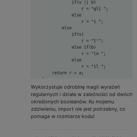
                if(v || b)

                    r = "gli ";

                else

                    r = "i ";

            else

                if(v)

                    r = "l'";

                else if(b)

                    r = "lo ";

                else

                    r = "il ";

        return r + a;

    }

Wykorzystuje odrobinę magii wyrażeń
    public static void main(String[] args) 
regularnych i działa w zależności od dwóch
        System.out.println(f("macchina", 2)
określonych booleanów. Ku mojemu
        System.out.println(f("zio", 0));

zdziwieniu, import nie jest potrzebny, co
        System.out.println(f("libri", 1));

pomaga w rozmiarze kodu!
        System.out.println(f("ieri", 0));

        System.out.println(f("aquile", 3));
        System.out.println(f("spagnoli", 1)
        System.out.println(f("golf", 0));
