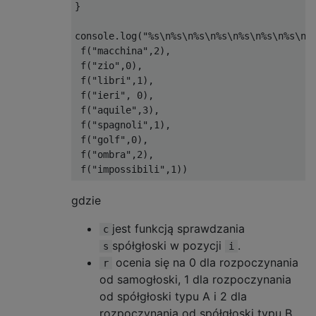
}

console.log("%s\n%s\n%s\n%s\n%s\n%s\n%s\n%s
 f("macchina",2),

 f("zio",0),

 f("libri",1),

 f("ieri", 0),

 f("aquile",3),

 f("spagnoli",1),

 f("golf",0),

 f("ombra",2),

gdzie
jest funkcją sprawdzania
c
spółgłoski w pozycji
.
s
i
ocenia się na 0 dla rozpoczynania
r
od samogłoski, 1 dla rozpoczynania
od spółgłoski typu A i 2 dla
rozpoczynania od spółgłoski typu B