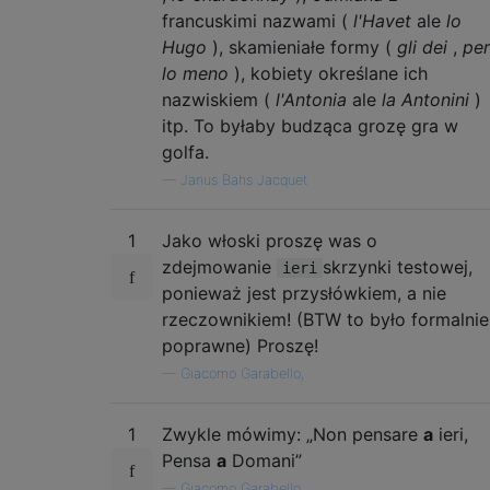
francuskimi nazwami (
l'Havet
ale
lo
Hugo
), skamieniałe formy (
gli dei
,
per
lo meno
), kobiety określane ich
nazwiskiem (
l'Antonia
ale
la Antonini
)
itp. To byłaby budząca grozę gra w
golfa.
—
Janus Bahs Jacquet
1
Jako włoski proszę was o
zdejmowanie
skrzynki testowej,
ieri
ponieważ jest przysłówkiem, a nie
rzeczownikiem! (BTW to było formalnie
poprawne) Proszę!
—
Giacomo Garabello,
1
Zwykle mówimy: „Non pensare
a
ieri,
Pensa
a
Domani”
—
Giacomo Garabello,