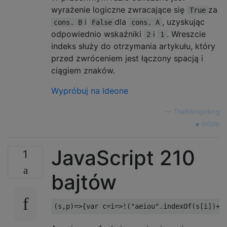
wyrażenie logiczne zwracające się
za
True
i
dla
, uzyskując
cons. B
False
cons. A
odpowiednio wskaźniki
i
. Wreszcie
2
1
indeks służy do otrzymania artykułu, który
przed zwróceniem jest łączony spacją i
ciągiem znaków.
Wypróbuj na Ideone
—
TheBikingViking
źródło
JavaScript 210
1
bajtów