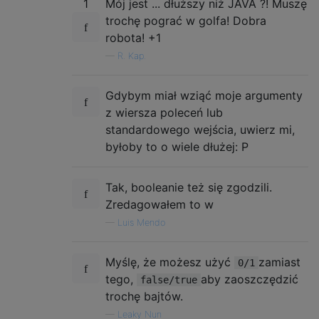
1
Mój jest ... dłuższy niż JAVA ?! Muszę
        System.out.println(f("ombra", 2));

trochę pograć w golfa! Dobra
        System.out.println(f("impossibili",
robota! +1
    }

—
R. Kap.
Gdybym miał wziąć moje argumenty
z wiersza poleceń lub
standardowego wejścia, uwierz mi,
byłoby to o wiele dłużej: P
Tak, booleanie też się zgodzili.
Zredagowałem to w
—
Luis Mendo
Myślę, że możesz użyć
zamiast
0/1
tego,
aby zaoszczędzić
false/true
trochę bajtów.
—
Leaky Nun