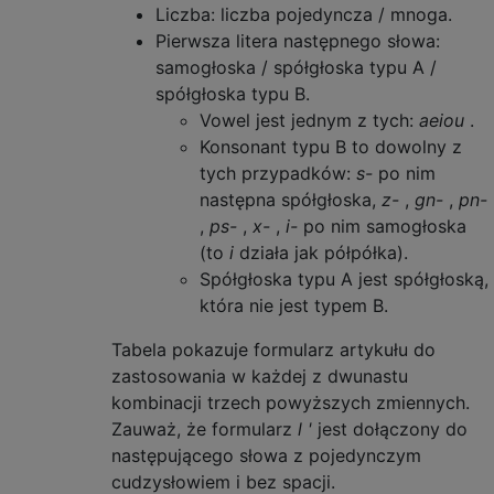
Liczba: liczba pojedyncza / mnoga.
Pierwsza litera następnego słowa:
samogłoska / spółgłoska typu A /
spółgłoska typu B.
Vowel jest jednym z tych:
aeiou
.
Konsonant typu B to dowolny z
tych przypadków:
s-
po nim
następna spółgłoska,
z-
,
gn-
,
pn-
,
ps-
,
x-
,
i-
po nim samogłoska
(to
i
działa jak półpółka).
Spółgłoska typu A jest spółgłoską,
która nie jest typem B.
Tabela pokazuje formularz artykułu do
zastosowania w każdej z dwunastu
kombinacji trzech powyższych zmiennych.
Zauważ, że formularz
l '
jest dołączony do
następującego słowa z pojedynczym
cudzysłowiem i bez spacji.