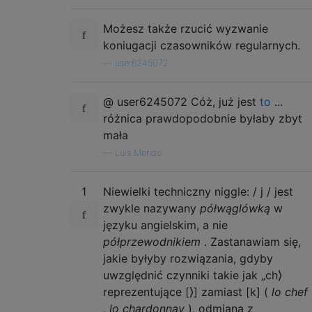
Możesz także rzucić wyzwanie
koniugacji czasowników regularnych.
—
user6245072
@ user6245072 Cóż, już jest
to
...
różnica prawdopodobnie byłaby zbyt
mała
—
Luis Mendo
1
Niewielki techniczny niggle: / j / jest
zwykle nazywany
półwąglówką
w
języku angielskim, a nie
półprzewodnikiem
. Zastanawiam się,
jakie byłyby rozwiązania, gdyby
uwzględnić czynniki takie jak „ch⟩
reprezentujące [⟩] zamiast [k] (
lo chef
,
lo chardonnay
), odmiana z