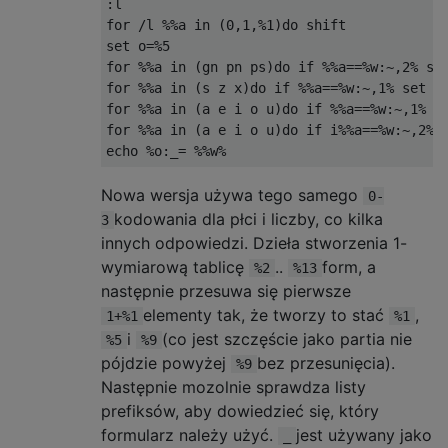
:l

for /l %%a in (0,1,%1)do shift

set o=%5

for %%a in (gn pn ps)do if %%a==%w:~,2% set
for %%a in (s z x)do if %%a==%w:~,1% set o=
for %%a in (a e i o u)do if %%a==%w:~,1% se
for %%a in (a e i o u)do if i%%a==%w:~,2% (
Nowa wersja używa tego samego
0-
kodowania dla płci i liczby, co kilka
3
innych odpowiedzi. Dzieła stworzenia 1-
wymiarową tablicę
..
form, a
%2
%13
następnie przesuwa się pierwsze
elementy tak, że tworzy to stać
,
1+%1
%1
i
(co jest szczęście jako partia nie
%5
%9
pójdzie powyżej
bez przesunięcia).
%9
Następnie mozolnie sprawdza listy
prefiksów, aby dowiedzieć się, który
formularz należy użyć.
jest używany jako
_