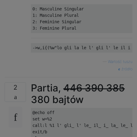
0: Masculine Singular

1: Masculine Plural

2: Feminine Singular

—
Wartość tuszu
źródło
Partia,
446
390
385
2
380 bajtów
@echo off

set w=%2

call:l %1 l' gli_ l' le_ il_ i_ la_ le_ lo_
exit/b
