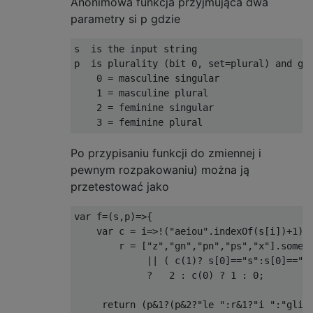
Anonimowa funkcja przyjmująca dwa
parametry si p gdzie
s  is the input string

p  is plurality (bit 0, set=plural) and gen
    0 = masculine singular

    1 = masculine plural

    2 = feminine singular

Po przypisaniu funkcji do zmiennej i
pewnym rozpakowaniu) można ją
przetestować jako
var f=(s,p)=>{

    var c = i=>!("aeiou".indexOf(s[i])+1),

        r = ["z","gn","pn","ps","x"].some(t
             || ( c(1)? s[0]=="s":s[0]=="i"
             ?   2 : c(0) ? 1 : 0;

     return (p&1?(p&2?"le ":r&1?"i ":"gli "