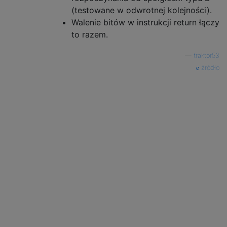
(testowane w odwrotnej kolejności).
Walenie bitów w instrukcji return łączy
to razem.
—
traktor53
źródło