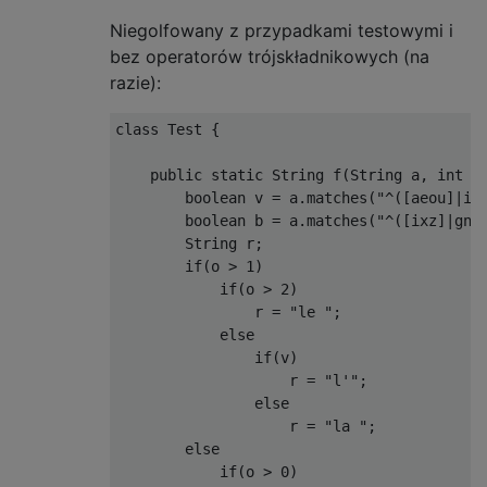
Niegolfowany z przypadkami testowymi i
bez operatorów trójskładnikowych (na
razie):
class Test {

    public static String f(String a, int o)
        boolean v = a.matches("^([aeou]|i[^
        boolean b = a.matches("^([ixz]|gn|p
        String r;

        if(o > 1)

            if(o > 2)

                r = "le ";

            else

                if(v)

                    r = "l'";

                else

                    r = "la ";

        else

            if(o > 0)
