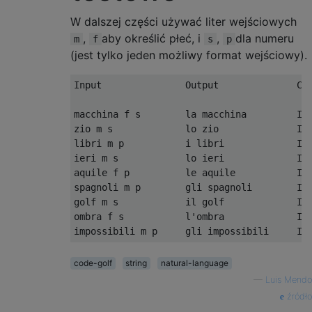
W dalszej części używać liter wejściowych
,
aby określić płeć, i
,
dla numeru
m
f
s
p
(jest tylko jeden możliwy format wejściowy).
Input               Output              Com
macchina f s        la macchina         Ini
zio m s             lo zio              Ini
libri m p           i libri             Ini
ieri m s            lo ieri             Ini
aquile f p          le aquile           Ini
spagnoli m p        gli spagnoli        Ini
golf m s            il golf             Ini
ombra f s           l'ombra             Ini
code-golf
string
natural-language
—
Luis Mendo
źródło