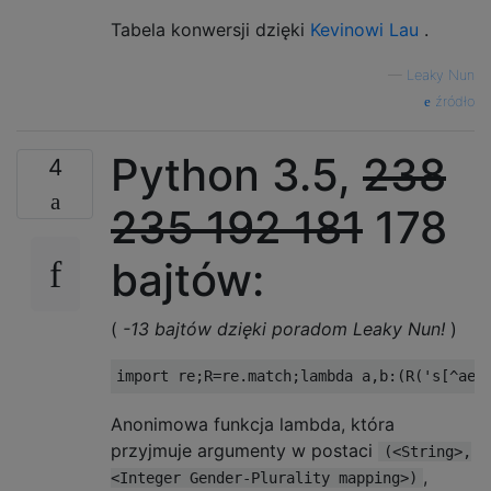
Tabela konwersji dzięki
Kevinowi Lau
.
—
Leaky Nun
źródło
Python 3.5,
238
4
235
192
181
178
bajtów:
(
-13 bajtów dzięki poradom Leaky Nun!
)
Anonimowa funkcja lambda, która
przyjmuje argumenty w postaci
(<String>,
,
<Integer Gender-Plurality mapping>)