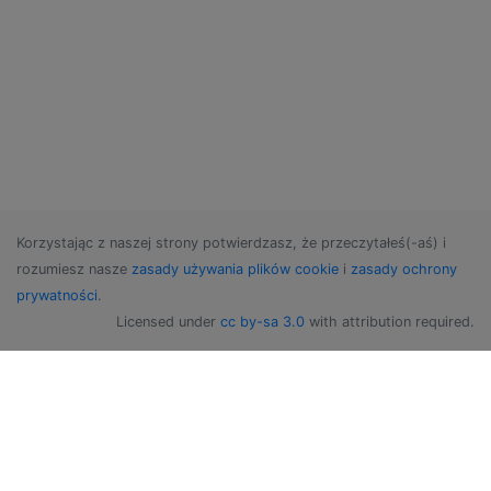
Korzystając z naszej strony potwierdzasz, że przeczytałeś(-aś) i
rozumiesz nasze
zasady używania plików cookie
i
zasady ochrony
prywatności
.
Licensed under
cc by-sa 3.0
with attribution required.