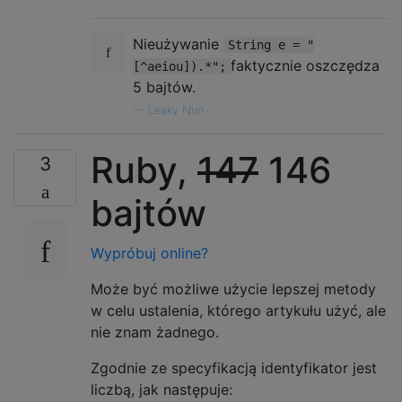
Nieużywanie
String e = "
faktycznie oszczędza
[^aeiou]).*";
5 bajtów.
—
Leaky Nun
Ruby,
147
146
3
bajtów
Wypróbuj online?
Może być możliwe użycie lepszej metody
w celu ustalenia, którego artykułu użyć, ale
nie znam żadnego.
Zgodnie ze specyfikacją identyfikator jest
liczbą, jak następuje: