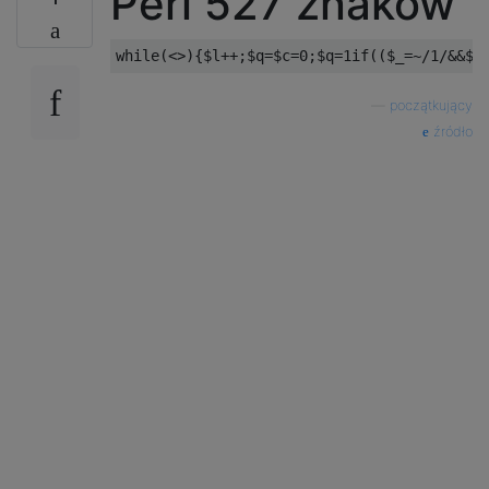
Perl 527 znaków
{~~}%           # evaluate each input/code 
                # and get an array with sco
—
początkujący
źródło