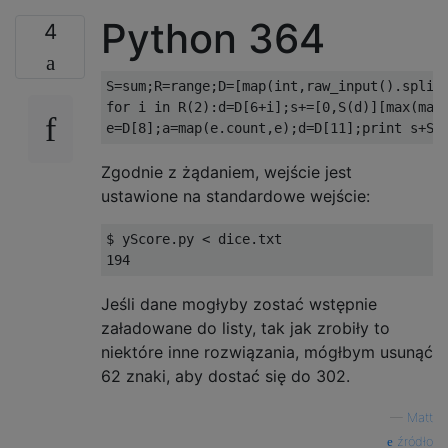
Python 364
4
S=sum;R=range;D=[map(int,raw_input().split(
for i in R(2):d=D[6+i];s+=[0,S(d)][max(map(
Zgodnie z żądaniem, wejście jest
ustawione na standardowe wejście:
$ yScore.py < dice.txt

Jeśli dane mogłyby zostać wstępnie
załadowane do listy, tak jak zrobiły to
niektóre inne rozwiązania, mógłbym usunąć
62 znaki, aby dostać się do 302.
—
Matt
źródło