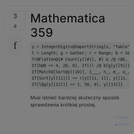
Mathematica
3
359
y = IntegerDigits@ImportString[x, "Table"][
l = Length; g = Gather; r = Range; b = Sort
Tr@Flatten@{# Count[y[[#]], #] & /@ r@6, If
If[h@8 == 4, 20, 0], If[(l /@ b[g[y[[9]]], 
If[MatchQ[Sort@y[[10]], {___, n_, m_, o_, q
If[Sort[y[[11]]] == r[y[[11, 1]], y[[11, 1]
Musi istnieć bardziej skuteczny sposób
sprawdzenia krótkiej prostej.
—
DavidC
źródło