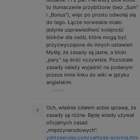
to tłumaczenie przybliżone (bez „Sum”
i „Bonus”), więc po prostu odwołaj się
do tego. Łącze norweskie miało
jedynie usprawiedliwić kolejność
bloków dla osób, które mogą być
przyzwyczajone do innych ustawień.
Myślę, że zasady są jasne, a bloki
„pary” są dość oczywiste. Pozostałe
zasady należy wyjaśnić na podanym
przeze mnie linku do wiki w języku
angielskim.
—
daniero
Och, właśnie zdałem sobie sprawę, że
zasady
są
różne. Będę wtedy używał
oficjalnych zasad
„międzynarodowych”:
yahtzeerules.com/yahtzee-scoring.htm