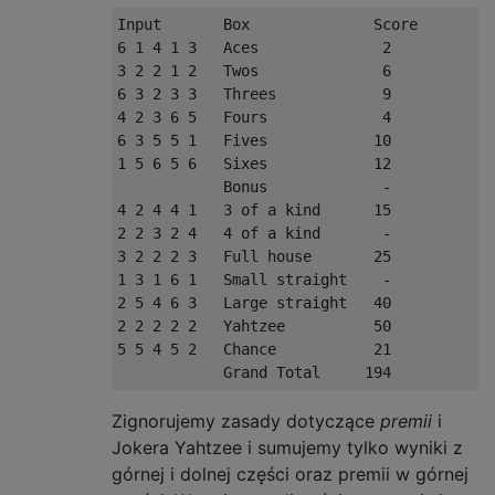
Input       Box              Score

6 1 4 1 3   Aces              2

3 2 2 1 2   Twos              6

6 3 2 3 3   Threes            9

4 2 3 6 5   Fours             4  

6 3 5 5 1   Fives            10

1 5 6 5 6   Sixes            12

            Bonus             -

4 2 4 4 1   3 of a kind      15

2 2 3 2 4   4 of a kind       -

3 2 2 2 3   Full house       25  

1 3 1 6 1   Small straight    -

2 5 4 6 3   Large straight   40

2 2 2 2 2   Yahtzee          50

5 5 4 5 2   Chance           21

Zignorujemy zasady dotyczące
premii
i
Jokera Yahtzee i sumujemy tylko wyniki z
górnej i dolnej części oraz premii w górnej