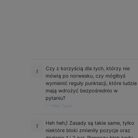
Czy z korzyścią dla tych, którzy nie
mówią po norwesku, czy mógłbyś
wymienić reguły punktacji, które ludzie
mają wdrożyć bezpośrednio w
pytaniu?
—
Peter Taylor,
Heh heh;) Zasady są takie same, tylko
niektóre bloki zmieniły pozycje oraz
dodanie 1 i 2 par. Pierwszy blok kodu