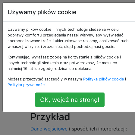
Programowanie
Tagi
Używamy plików cookie
puzzli i Code
Account
Golf
Używamy plików cookie i innych technologii śledzenia w celu
poprawy komfortu przeglądania naszej witryny, aby wyświetlać
Strzel grę w Yahtzee
spersonalizowane treści i ukierunkowane reklamy, analizować ruch
w naszej witrynie, i zrozumieć, skąd pochodzą nasi goście.
Kontynuując, wyrażasz zgodę na korzystanie z plików cookie i
innych technologii śledzenia oraz potwierdzasz, że masz co
Za każdy z 13 wierszy
arkusza wyników
12
najmniej 16 lat lub zgodę rodzica lub opiekuna.
Yahtzee
otrzymujesz (od standardowego)
Możesz przeczytać szczegóły w naszym
Polityka plików cookie
i
oddzieloną spacjami listę 5 liczb (kości).
Polityka prywatności
.
Twoim zadaniem jest obliczyć wynik dla
każdej linii i
wygenerować sumę całkowitą
OK, wejdź na stronę!
gry.
Przykład
Dane wejściowe
i sposób ich interpretacji: