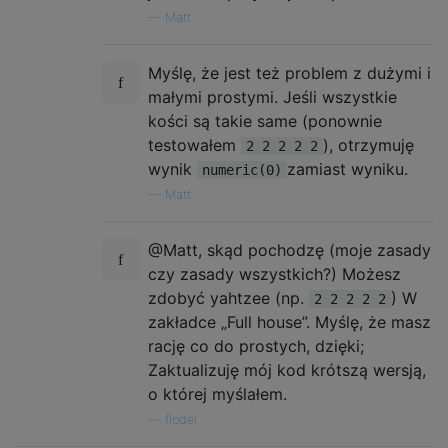
—
Matt
Myślę, że jest też problem z dużymi i
małymi prostymi. Jeśli wszystkie
kości są takie same (ponownie
testowałem
), otrzymuję
2 2 2 2 2
wynik
zamiast wyniku.
numeric(0)
—
Matt
@Matt, skąd pochodzę (moje zasady
czy zasady wszystkich?) Możesz
zdobyć yahtzee (np.
) W
2 2 2 2 2
zakładce „Full house”. Myślę, że masz
rację co do prostych, dzięki;
Zaktualizuję mój kod krótszą wersją,
o której myślałem.
—
flodel