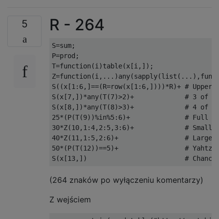
R - 264
5
S=sum;

P=prod;

T=function(i)table(x[i,]);

Z=function(i,...)any(sapply(list(...),funct
S((x[1:6,]==(R=row(x[1:6,])))*R)+ # Upper s
S(x[7,])*any(T(7)>2)+             # 3 of a 
S(x[8,])*any(T(8)>3)+             # 4 of a 
25*(P(T(9))%in%5:6)+              # Full ho
30*Z(10,1:4,2:5,3:6)+             # Small s
40*Z(11,1:5,2:6)+                 # Large s
50*(P(T(12))==5)+                 # Yahtzee
(264 znaków po wyłączeniu komentarzy)
Z wejściem