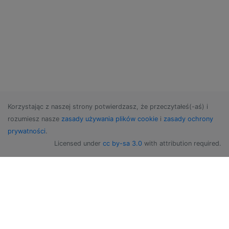
Korzystając z naszej strony potwierdzasz, że przeczytałeś(-aś) i
rozumiesz nasze
zasady używania plików cookie
i
zasady ochrony
prywatności
.
Licensed under
cc by-sa 3.0
with attribution required.