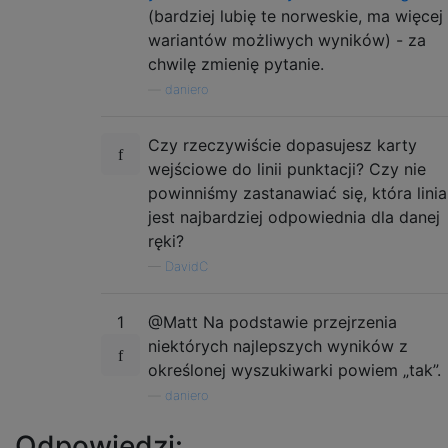
(bardziej lubię te norweskie, ma więcej
wariantów możliwych wyników) - za
chwilę zmienię pytanie.
—
daniero
Czy rzeczywiście dopasujesz karty
wejściowe do linii punktacji? Czy nie
powinniśmy zastanawiać się, która linia
jest najbardziej odpowiednia dla danej
ręki?
—
DavidC
1
@Matt Na podstawie przejrzenia
niektórych najlepszych wyników z
określonej wyszukiwarki powiem „tak”.
—
daniero
Odpowiedzi: