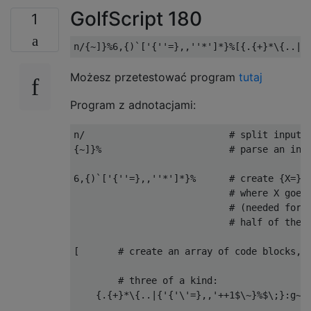
GolfScript 180
1
Możesz przetestować program
tutaj
Program z adnotacjami:
n/                          # split input b
{~]}%                       # parse an int 
6,{)`['{''=},,''*']*}%      # create {X=},,
                            # where X goes 
                            # (needed for p
                            # half of the b
[       # create an array of code blocks, f
        # three of a kind:

    {.{+}*\{..|{'{'\'=},,'++1$\~}%$\;}:g~)\