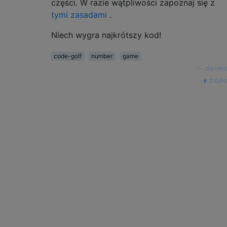
części. W razie wątpliwości zapoznaj się z
tymi zasadami
.
Niech wygra najkrótszy kod!
code-golf
number
game
—
daniero
źródło