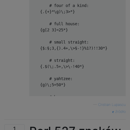
        # four of a kind:

    {.{+}*\g)\;3>*}

        # full house:

    {g[2 3]=25*}

        # small straight:

    {$:§;3,{).4+,\>§-!}%1?)!!30*}

        # straight: 

    {.$(\;.5+,\>\-!40*}

        # yahtzee:

    {g)\;5=50*}

        #chance:

    {{+}*}

—
Cristian Lupascu
]+              # concatenate the 1-6 code 
źródło
]zip            # distribute each line in t
                # to the corresponding scor
1