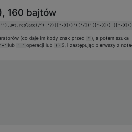
), 160 bajtów
eratorów (co daje im kody znak przed
), a potem szuka
*
lub
operacji lub
S, i zastępując pierwszy z nota
'+'
'-'
()