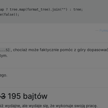
ap 
?
 tree
.
map
(
format_tree
).
join
(
""
)
:
 tree
;
e
(
false
));
—
Purkk
, chociaż może faktycznie pomóc z góry dopasowa
...S]
tym.
ego.
03
195 bajtów
iż wydajne, ale wydaje się, że wykonuje swoją pracę.