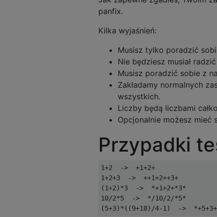
panfix.
Kilka wyjaśnień:
Musisz tylko poradzić so
Nie będziesz musiał radzić
Musisz poradzić sobie z n
Zakładamy normalnych za
wszystkich.
Liczby będą liczbami całk
Opcjonalnie możesz mieć sp
Przypadki t
1+2  ->  +1+2+

1+2+3  ->  ++1+2++3+

(1+2)*3  ->  *+1+2+*3*

10/2*5  ->  */10/2/*5*
