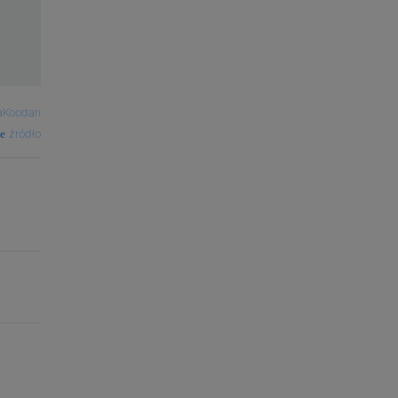
aKoodari
źródło
ć