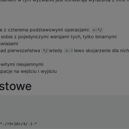
bie z czterema podstawowymi operacjami:
+-*/
 sobie z pojedynczymi wersjami tych, tylko binarnymi
awiasami
sad pierwszeństwa
wtedy
i lewo skojarzenie dla nich
*/
+-
owitymi nieujemnymi
acje na wejściu i wyjściu
estowe