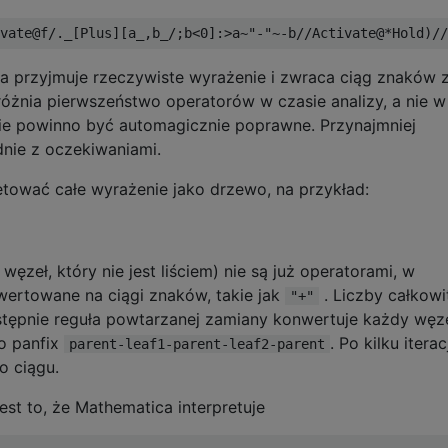
ra przyjmuje rzeczywiste wyrażenie i zwraca ciąg znaków 
różnia pierwszeństwo operatorów w czasie analizy, a nie w
ie powinno być automagicznie poprawne. Przynajmniej
dnie z oczekiwaniami.
retować całe wyrażenie jako drzewo, na przykład:
ęzeł, który nie jest liściem) nie są już operatorami, w
wertowane na ciągi znaków, takie jak
. Liczby całkowi
"+"
stępnie reguła powtarzanej zamiany konwertuje każdy węze
do panfix
. Po kilku itera
parent-leaf1-parent-leaf2-parent
o ciągu.
est to, że Mathematica interpretuje