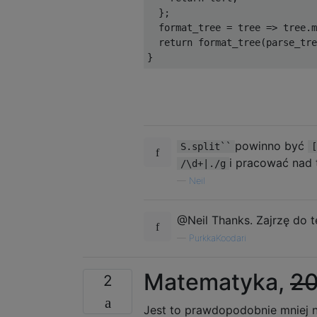
};
  format_tree 
=
 tree 
=>
 tree
.
m
return
 format_tree
(
parse_tre
}
powinno być
S.split``
[
i pracować nad 
/\d+|./g
—
Neil
@Neil Thanks. Zajrzę do t
—
PurkkaKoodari
Matematyka,
2
2
Jest to prawdopodobnie mniej n