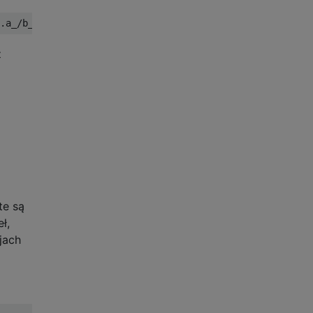
z
te są
ł,
cjach