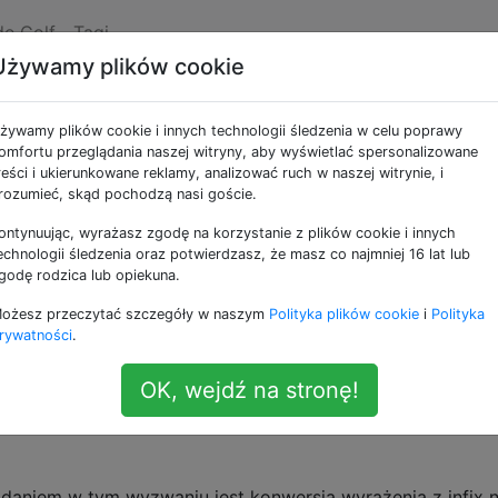
de Golf
Tagi
Używamy plików cookie
nie na notację Panfix
żywamy plików cookie i innych technologii śledzenia w celu poprawy
omfortu przeglądania naszej witryny, aby wyświetlać spersonalizowane
reści i ukierunkowane reklamy, analizować ruch w naszej witrynie, i
 na ten język:
https://github.com/catseye/Quylthulg
.
rozumieć, skąd pochodzą nasi goście.
ontynuując, wyrażasz zgodę na korzystanie z plików cookie i innych
 języku jest to, że nie używa on przedrostka, postfiksa ani
echnologii śledzenia oraz potwierdzasz, że masz co najmniej 16 lat lub
zech
, nazywając to notacją „panfix”.
godę rodzica lub opiekuna.
ia normalnej Infix
w panfix, staje się:
. Zauważ, 
1+2
+1+2+
ożesz przeczytać szczegóły w naszym
Polityka plików cookie
i
Polityka
ak i po operandach. Innym przykładem jest
. To się 
rywatności
.
(1+2)*3
jak
jest we wszystkich trzech miejscach w odniesieniu do
*
OK, wejdź na stronę!
daniem w tym wyzwaniu jest konwersja wyrażenia z infix 