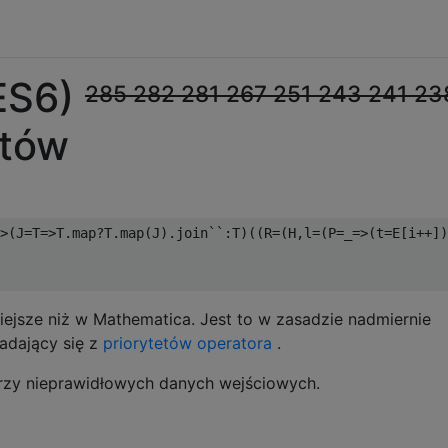
(ES6)
285
282
281
267
251
243
241
23
jtów
>(
J
=
T
=>
T
.
map
?
T
.
map
(
J
).
join
``:
T
)((
R
=(
H
,
l
=(
P
=
_
=>(
t
=
E
[
i
++])
niejsze niż w Mathematica. Jest to w zasadzie nadmiernie
adający się z
priorytetów operatora
.
przy nieprawidłowych danych wejściowych.