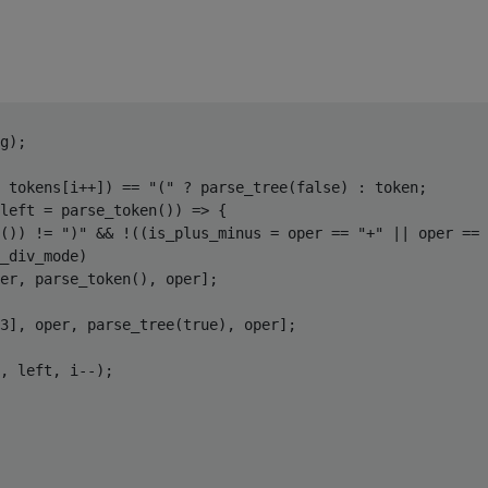
g
);
 tokens
[
i
++])
==
"("
?
 parse_tree
(
false
)
:
 token
;
left 
=
 parse_token
())
=>
{
())
!=
")"
&&
!((
is_plus_minus 
=
 oper 
==
"+"
||
 oper 
==
_div_mode
)
er
,
 parse_token
(),
 oper
];
3
],
 oper
,
 parse_tree
(
true
),
 oper
];
,
 left
,
 i
--);