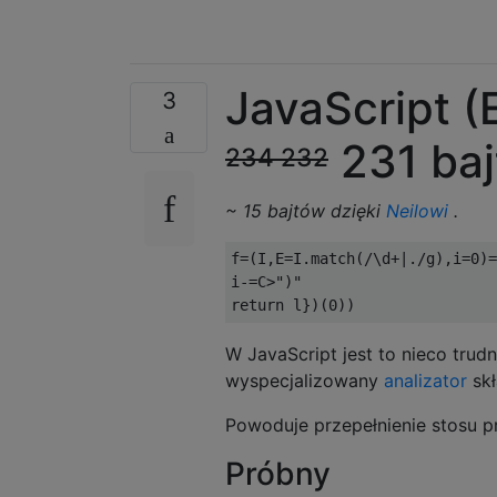
JavaScript 
3
231 ba
234
232
~ 15 bajtów dzięki
Neilowi
.
f
=(
I
,
E
=
I
.
match
(
/\d+|./
g
),
i
=
0
)=
i
-=
C
>
")"
return
 l
})(
0
))
W JavaScript jest to nieco trud
wyspecjalizowany
analizator
skł
Powoduje przepełnienie stosu 
Próbny