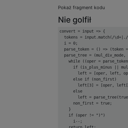
Pokaż fragment kodu
Nie golfił
convert 
=
 input 
=>
{
  tokens 
=
 input
.
match
(
/\d+|./
  i 
=
0
;
  parse_token 
=
()
=>
(
token 
=
  parse_tree 
=
(
mul_div_mode
,
 
while
((
oper 
=
 parse_token
if
(
is_plus_minus 
||
 mul
        left 
=
[
oper
,
 left
,
 op
else
if
(
non_first
)
        left
[
3
]
=
[
oper
,
 left
[
else
        left 
=
 parse_tree
(
true
      non_first 
=
true
;
}
if
(
oper 
!=
")"
)
      i
--;
return
 left
;