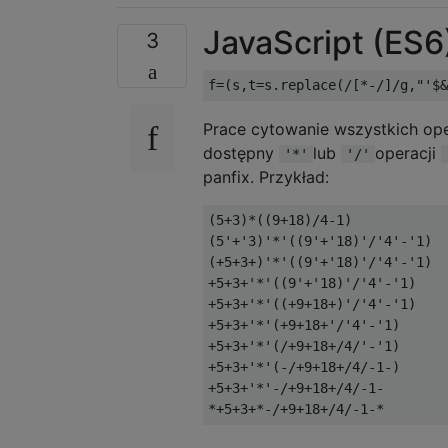
JavaScript (ES6
3
Prace cytowanie wszystkich op
dostępny
lub
operacji
'*'
'/'
panfix. Przykład:
(5+3)*((9+18)/4-1)

(5'+'3)'*'((9'+'18)'/'4'-'1)

(+5+3+)'*'((9'+'18)'/'4'-'1)

+5+3+'*'((9'+'18)'/'4'-'1)

+5+3+'*'((+9+18+)'/'4'-'1)

+5+3+'*'(+9+18+'/'4'-'1)

+5+3+'*'(/+9+18+/4/'-'1)

+5+3+'*'(-/+9+18+/4/-1-)

+5+3+'*'-/+9+18+/4/-1-
