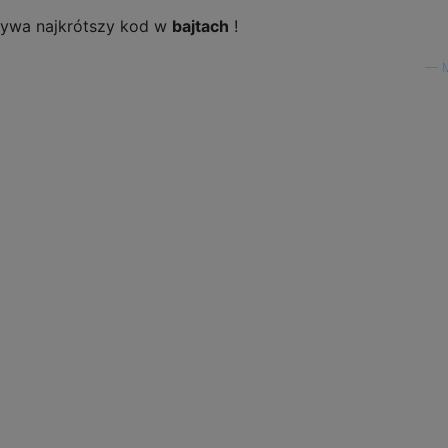
rywa najkrótszy kod w
bajtach
!
—