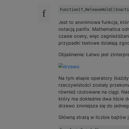
Jest to anonimowa funkcja, któ
notacją panfix. Mathematica od
czasie oceny, więc zagnieżdżan
przypadki testowe działają zgo
Objaśnienie: Łatwo jest zinterp
Na tym etapie operatory (każdy w
rzeczywistości zostały przekon
również rzutowane na ciągi. Na
który ma dokładnie dwa liście 
drzewo zmniejsza się do jedneg
Główną stratą w liczbie bajtów j