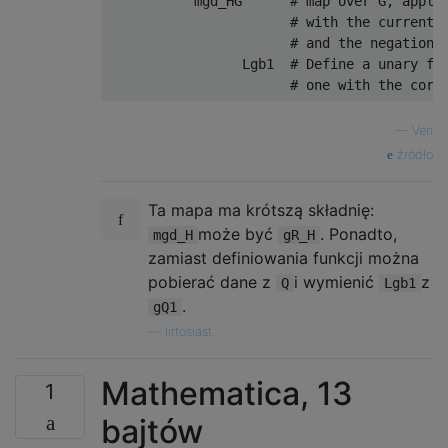
           mgd_HG      # map over G, applyi
                       # with the current l
                       # and the negation o
                 Lgb1  # Define a unary fun
—
Ven
źródło
Ta mapa ma krótszą składnię:
może być
. Ponadto,
mgd_H
gR_H
zamiast definiowania funkcji można
pobierać dane z
i wymienić
z
Q
Lgb1
.
gQ1
—
lirtosiast
Mathematica, 13
1
bajtów