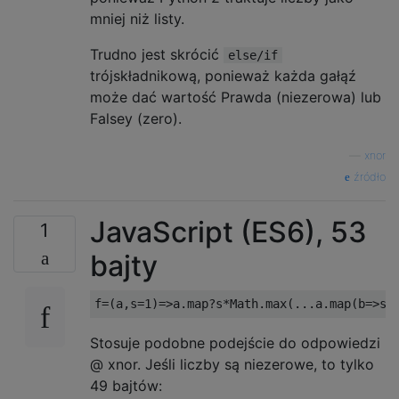
mniej niż listy.
Trudno jest skrócić
else/if
trójskładnikową, ponieważ każda gałąź
może dać wartość Prawda (niezerowa) lub
Falsey (zero).
—
xnor
źródło
JavaScript (ES6), 53
1
bajty
Stosuje podobne podejście do odpowiedzi
@ xnor. Jeśli liczby są niezerowe, to tylko
49 bajtów: