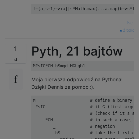
—
Neil
źródło
Pyth, 21 bajtów
1
Moja pierwsza odpowiedź na Pythona!
Dzięki Dennis za pomoc :).
M                      # define a binary fu
 ?sIG                  # if G (first argume
                       # (check if it's an 
     *GH               # in such a case, ca
        _              # negation

         hS            # take the first ele