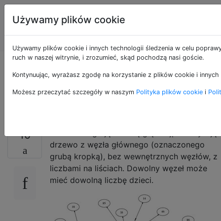
Programowanie
Tagi
Używamy plików cookie
puzzli i Code
Account
Golf
Używamy plików cookie i innych technologii śledzenia w celu poprawy
ruch w naszej witrynie, i zrozumieć, skąd pochodzą nasi goście.
Oceń drzewo
Kontynuując, wyrażasz zgodę na korzystanie z plików cookie i innych 
minimax
Możesz przeczytać szczegóły w naszym
Polityka plików cookie
i
Poli
Alice i Bob grają w małą grę. Najpierw rysują
16
drzewo z węzła głównego (oznaczonego
grubą kropką), bez wewnętrznych węzłów, z
liczbami na liściach. Dowolny węzeł może
mieć dowolną liczbę dzieci.