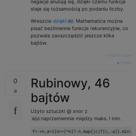
negacje anulują się, dzięki czemu funkcja
staje się tożsamością po podaniu liczby.
Wreszcie
dzięki
Mathematica można
#0
pisać bezimienne funkcje rekurencyjne, co
pozwala zaoszczędzić jeszcze kilka
bajtów.
—
Martin Ender
źródło
Rubinowy, 46
0
bajtów
Użyto sztuczki @ xnor z
naprzemiennie między maks. I min.
min