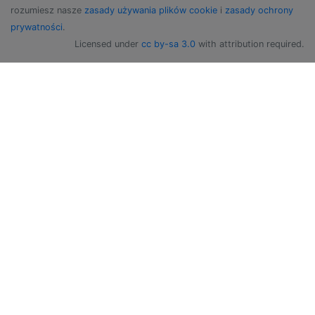
rozumiesz nasze
zasady używania plików cookie
i
zasady ochrony
prywatności
.
Licensed under
cc by-sa 3.0
with attribution required.