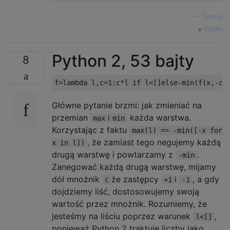
—
Dennis
źródło
Python 2, 53 bajty
8
f
=
lambda
 l
,
c
=
1
:
c
*
l 
if
 l
<[]
else
-
min
(
f
(
x
,-
c
)
Główne pytanie brzmi: jak zmieniać na
przemian
i
każda warstwa.
max
min
Korzystając z faktu
max(l) == -min([-x for
, że zamiast tego negujemy każdą
x in l])
drugą warstwę i powtarzamy z
.
-min
Zanegować każdą drugą warstwę, mijamy
dół mnożnik
że zastępcy
i
, a gdy
c
+1
-1
dojdziemy liść, dostosowujemy swoją
wartość przez mnożnik. Rozumiemy, że
jesteśmy na liściu poprzez warunek
,
l<[]
ponieważ Python 2 traktuje liczby jako