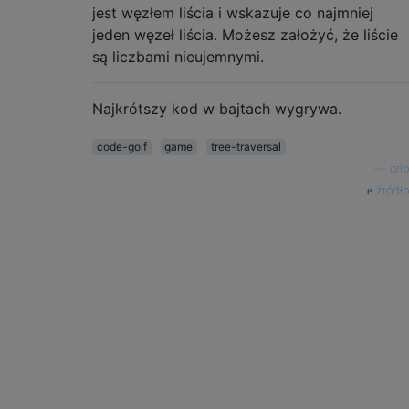
jest węzłem liścia i wskazuje co najmniej
jeden węzeł liścia. Możesz założyć, że liście
są liczbami nieujemnymi.
Najkrótszy kod w bajtach wygrywa.
code-golf
game
tree-traversal
—
orlp
źródło