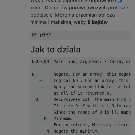
Wykorzystuje algorytm z odpowiedzi
@
xnor
. Dla celów porównawczych prostsze
podejście, które na przemian oblicza
minima i maksima, waży
8 bajtów
:
Jak to działa
Nß€¬¡ṂN  Main link. Argument: x (array or i
N        Negate. For an array, this negates
   ¬     Logical NOT. For an array, this ap
    ¡    Apply the second link to the left 
         at all if it returned 0.

 ß€      Recursively call the main link on 
         If -x == 0, € will cast 0 to range
         Since the range of 0 is [], mappin
     Ṃ   Minimum.

         For an integer, Ṃ simply returns t