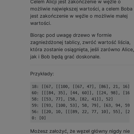
Celem Alicji jest zakończenie w węźle o
możliwie największej wartości, a celem Boba
jest zakończenie w węźle o możliwie małej
wartości.
Biorąc pod uwagę drzewo w formie
zagnieżdżonej tablicy, zwróć wartość liścia,
która zostanie osiągnięta, jeśli zarówno Alice,
jak i Bob będą grać doskonale.
Przykłady:
18: [[67, [[100, [[67, 47], [86], 21, 16], 
60: [[[84, 35], [44, 60]], [[24, 98], [16, 
58: [[53, 77], [58, [82, 41]], 52]

59: [[93, [100, 53], 58, 79], [63, 94, 59],
56: [[20, 10, [[[89, 22, 77, 10], 55], [24,
Możesz założyć, że węzeł główny nigdy nie