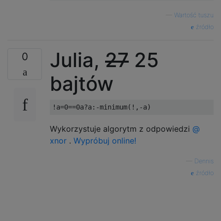
—
Wartość tuszu
źródło
Julia,
27
25
0
bajtów
Wykorzystuje algorytm z odpowiedzi
@
xnor
.
Wypróbuj online!
—
Dennis
źródło