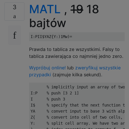
MATL
,
19
18
3
bajtów
Prawda to tablica ze wszystkimi. Falsy to
tablica zawierająca co najmniej jedno zero.
Wypróbuj online!
lub
zweryfikuj wszystkie
przypadki
(zajmuje kilka sekund).
       % implicitly input an array of two n
I:P    % push [3 2 1]

I      % push 3

I$     % specify that the next function tak
YA     % convert input to base 3 with alpha
Z{     % convert into cell of two cells, on
Y:     % split cell array. We have two arra