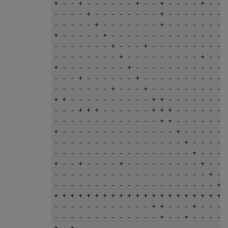
+ - - + - - - - - - + - - + - - - - + - - +
- - - - + - - - - - - - - + - - - - - - - +
- - - - - + - - - - - - - + - - - - - - - +
+ - - - - - + - - - - - - - - - - - - - - +
- - - - - - - + - - - + - - - - - - - - - +
- - - - - - - - + - - - - - - - - - + - - +
+ - - - - - - - - + - - - - - - - - - - - +
- - - + - - - - - - + - - - - - - - - - - +
- - - - - - - + - - - + - - - - - - - - - +
+ + - - - - - - - - - - + + - - - - - - - +
- - - + + + - - - - - - + + + - - - - - - +
- - - - - - - - - - - - - + + - - - - - - +
+ - - - - - - - - - - - - - - + - - - - - +
- - - - - - - - - - - - - - - - + - - - - +
- - - - - - - - - - - - - - - - - + - - - +
+ - - + - - - - + - - - - - - - - - + - - +
- - - - - - - - - - - - - - - - - - - + - +
- - - - - - - - - - - - - - - - - - - - + +
+ + + + + + + + + + + + + + + + + + + + + +
- - - - - - - - - - - - + + - - - + - - - +
- - - - - - - - - - - - - + - - + - - - - +
+ - + - - - - - - - - - - - - - - - - - - +