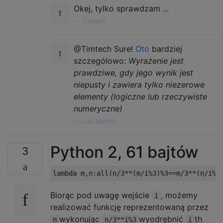
Okej, tylko sprawdzam ...
—
Timtech
@Timtech Sure!
Oto
bardziej
szczegółowo:
Wyrażenie jest
prawdziwe, gdy jego wynik jest
niepusty i zawiera tylko niezerowe
elementy (logiczne lub rzeczywiste
numeryczne)
—
Luis Mendo
Python 2, 61 bajtów
3
lambda
 m
,
n
:
all
(
n
/
3
**(
m
/
i
%
3
)%
3
==
m
/
3
**(
n
/
i
%
3
Biorąc pod uwagę wejście
, możemy
i
realizować funkcję reprezentowaną przez
wykonując
wyodrębnić
th
n
n/3**i%3
i