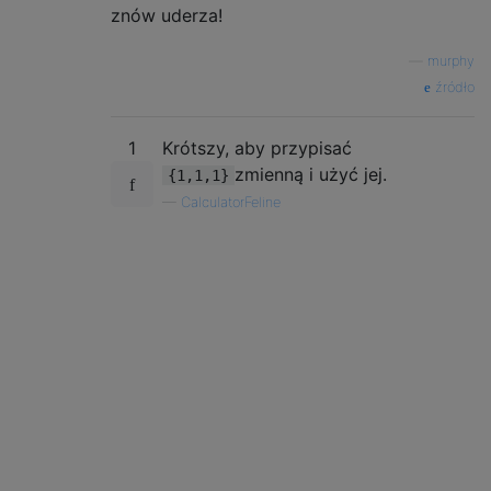
znów uderza!
—
murphy
źródło
1
Krótszy, aby przypisać
zmienną i użyć jej.
{1,1,1}
—
CalculatorFeline