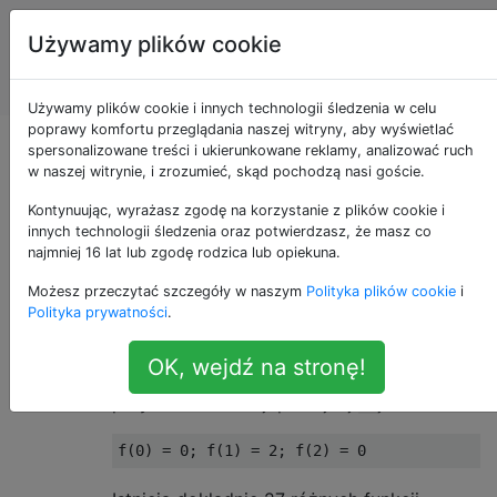
Programowanie
Tagi
Używamy plików cookie
puzzli i Code
Account
Golf
Używamy plików cookie i innych technologii śledzenia w celu
poprawy komfortu przeglądania naszej witryny, aby wyświetlać
Komutacja 27 funkcji
spersonalizowane treści i ukierunkowane reklamy, analizować ruch
w naszej witrynie, i zrozumieć, skąd pochodzą nasi goście.
Kontynuując, wyrażasz zgodę na korzystanie z plików cookie i
innych technologii śledzenia oraz potwierdzasz, że masz co
Wprowadzenie
22
najmniej 16 lat lub zgodę rodzica lub opiekuna.
Możesz przeczytać szczegóły w naszym
Polityka plików cookie
i
Zdefiniujmy funkcję
trójskładnikową
jako
Polityka prywatności
.
funkcję z zestawu trzech elementów
S =
do siebie: wiąże się z każdym
{0,1,2}
OK, wejdź na stronę!
elementem
innego elementu
. Jednym z
S
S
przykładów funkcji potrójnej
jest
f