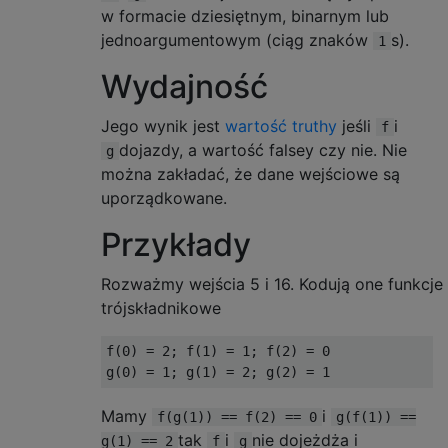
w formacie dziesiętnym, binarnym lub
jednoargumentowym (ciąg znaków
s).
1
Wydajność
Jego wynik jest
wartość truthy
jeśli
i
f
dojazdy, a wartość falsey czy nie. Nie
g
można zakładać, że dane wejściowe są
uporządkowane.
Przykłady
Rozważmy wejścia 5 i 16. Kodują one funkcje
trójskładnikowe
f(0) = 2; f(1) = 1; f(2) = 0

Mamy
i
f(g(1)) == f(2) == 0
g(f(1)) ==
tak
i
nie dojeżdża i
g(1) == 2
f
g