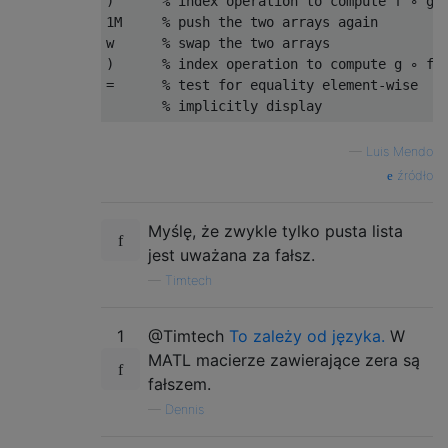
)      % index operation to compute f ∘ g. 
1M     % push the two arrays again

w      % swap the two arrays

)      % index operation to compute g ∘ f

=      % test for equality element-wise

—
Luis Mendo
źródło
Myślę, że zwykle tylko pusta lista
jest uważana za fałsz.
—
Timtech
1
@Timtech
To zależy od języka.
W
MATL macierze zawierające zera są
fałszem.
—
Dennis