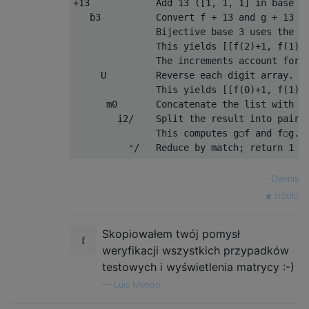
+13            Add 13 ([1, 1, 1] in base 3)
   ḃ3          Convert f + 13 and g + 13 to
               Bijective base 3 uses the di
               This yields [[f(2)+1, f(1)+1
               The increments account for 1
     U         Reverse each digit array.

               This yields [[f(0)+1, f(1)+1
      m0       Concatenate the list with a 
        ị2/    Split the result into pairs,
               This computes g○f and f○g.

—
Dennis
źródło
Skopiowałem twój pomysł
weryfikacji wszystkich przypadków
testowych i wyświetlenia matrycy :-)
—
Luis Mendo