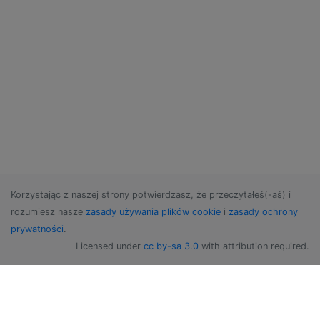
Korzystając z naszej strony potwierdzasz, że przeczytałeś(-aś) i
rozumiesz nasze
zasady używania plików cookie
i
zasady ochrony
prywatności
.
Licensed under
cc by-sa 3.0
with attribution required.