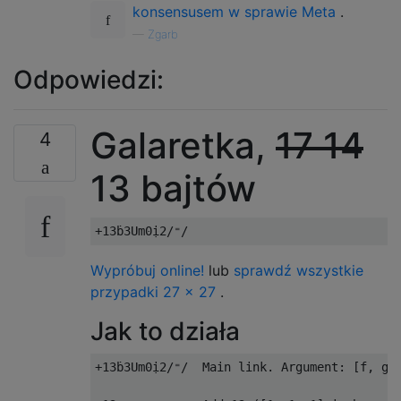
konsensusem w sprawie Meta
.
—
Zgarb
Odpowiedzi:
Galaretka,
17
14
4
13 bajtów
Wypróbuj online!
lub
sprawdź wszystkie
przypadki 27 × 27
.
Jak to działa
+13ḃ3Um0ị2/⁼/  Main link. Argument: [f, g] 