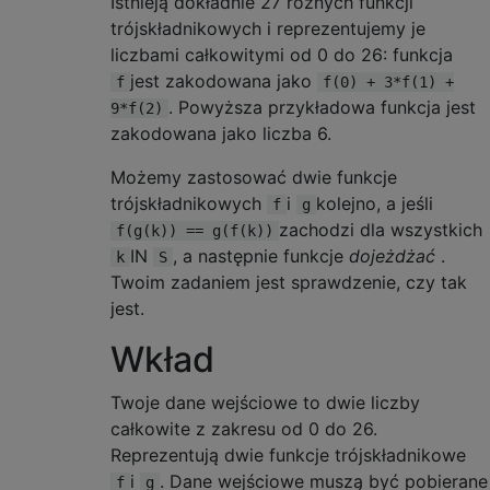
Istnieją dokładnie 27 różnych funkcji
trójskładnikowych i reprezentujemy je
liczbami całkowitymi od 0 do 26: funkcja
jest zakodowana jako
f
f(0) + 3*f(1) +
. Powyższa przykładowa funkcja jest
9*f(2)
zakodowana jako liczba 6.
Możemy zastosować dwie funkcje
trójskładnikowych
i
kolejno, a jeśli
f
g
zachodzi dla wszystkich
f(g(k)) == g(f(k))
IN
, a następnie funkcje
dojeżdżać
.
k
S
Twoim zadaniem jest sprawdzenie, czy tak
jest.
Wkład
Twoje dane wejściowe to dwie liczby
całkowite z zakresu od 0 do 26.
Reprezentują dwie funkcje trójskładnikowe
i
. Dane wejściowe muszą być pobierane
f
g