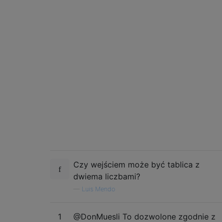
Czy wejściem może być tablica z
dwiema liczbami?
—
Luis Mendo
1
@DonMuesli To dozwolone zgodnie z