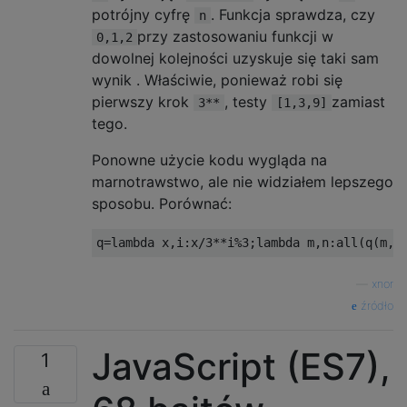
potrójny cyfrę
. Funkcja sprawdza, czy
n
przy zastosowaniu funkcji w
0,1,2
dowolnej kolejności uzyskuje się taki sam
wynik . Właściwie, ponieważ robi się
pierwszy krok
, testy
zamiast
3**
[1,3,9]
tego.
Ponowne użycie kodu wygląda na
marnotrawstwo, ale nie widziałem lepszego
sposobu. Porównać:
q
=
lambda
 x
,
i
:
x
/
3
**
i
%
3
;
lambda
 m
,
n
:
all
(
q
(
m
,
q
—
xnor
źródło
JavaScript (ES7),
1