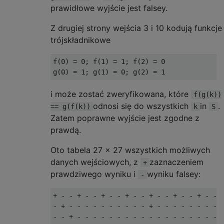
prawidłowe wyjście jest falsey.
Z drugiej strony wejścia 3 i 10 kodują funkcje
trójskładnikowe
f(0) = 0; f(1) = 1; f(2) = 0

i może zostać zweryfikowana, które
f(g(k))
odnosi się do wszystkich
in
.
== g(f(k))
k
S
Zatem poprawne wyjście jest zgodne z
prawdą.
Oto tabela 27 × 27 wszystkich możliwych
danych wejściowych, z
zaznaczeniem
+
prawdziwego wyniku i
wyniku falsey:
-
+ - - + - - + - - + - - + - - + - - + - - +
- + - - - - - - - - - - + - - - - - - - - +
- - + - - - - - - - - - - - - - - - - - - +