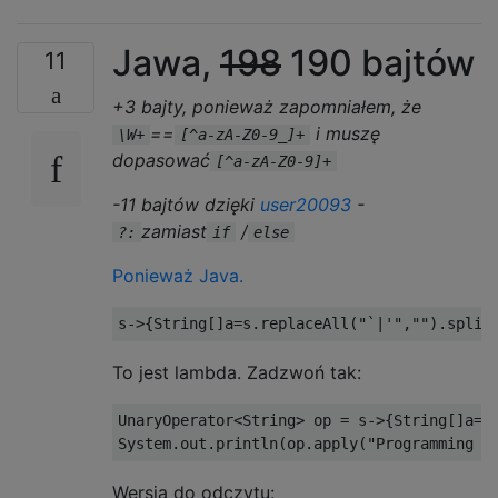
Jawa,
198
190 bajtów
11
+3 bajty, ponieważ zapomniałem, że
==
i muszę
\W+
[^a-zA-Z0-9_]+
dopasować
[^a-zA-Z0-9]+
-11 bajtów dzięki
user20093
-
zamiast
/
?:
if
else
Ponieważ Java.
s
->{
String
[]
a
=
s
.
replaceAll
(
"`|'"
,
""
).
split
To jest lambda. Zadzwoń tak:
UnaryOperator
<
String
>
 op 
=
 s
->{
String
[]
a
=
s
System
.
out
.
println
(
op
.
apply
(
"Programming P
Wersja do odczytu: