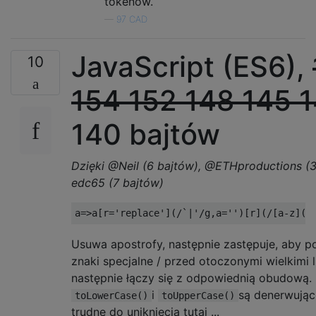
tokenów.
—
97 CAD
JavaScript (ES6),
10
154
152
148
145
1
140 bajtów
Dzięki @Neil (6 bajtów), @ETHproductions (3
edc65 (7 bajtów)
a
=>
a
[
r
=
'replace'
](
/`|'/
g
,
a
=
''
)[
r
](
/[a-z](?
Usuwa apostrofy, następnie zastępuje, aby po
znaki specjalne / przed otoczonymi wielkimi l
następnie łączy się z odpowiednią obudową. 
i
są denerwująco
toLowerCase()
toUpperCase()
trudne do uniknięcia tutaj ...