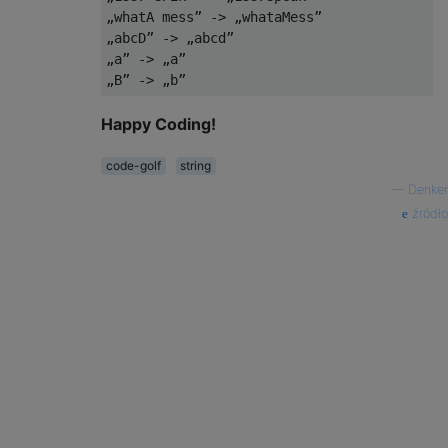
„whatA mess” -> „whataMess”

„abcD” -> „abcd”

„a” -> „a”

Happy Coding!
code-golf
string
—
Denker
źródło