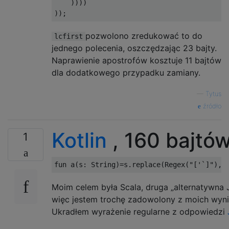
    ))))

pozwolono zredukować to do
lcfirst
jednego polecenia, oszczędzając 23 bajty.
Naprawienie apostrofów kosztuje 11 bajtów
dla dodatkowego przypadku zamiany.
—
Tytus
źródło
Kotlin
, 160 bajtó
1
Moim celem była Scala, druga „alternatywna J
więc jestem trochę zadowolony z moich wyn
Ukradłem wyrażenie regularne z odpowiedzi