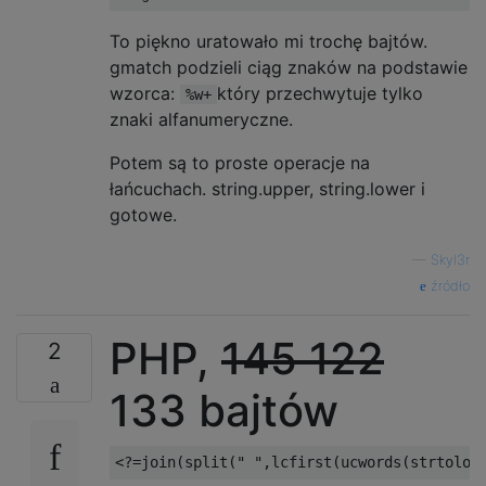
To piękno uratowało mi trochę bajtów.
gmatch podzieli ciąg znaków na podstawie
wzorca:
który przechwytuje tylko
%w+
znaki alfanumeryczne.
Potem są to proste operacje na
łańcuchach. string.upper, string.lower i
gotowe.
—
Skyl3r
źródło
PHP,
145
122
2
133 bajtów