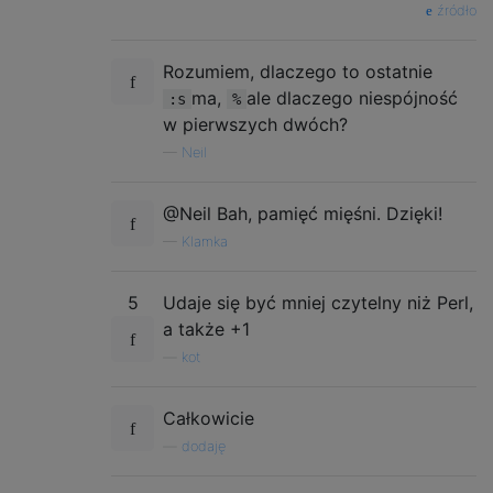
źródło
Rozumiem, dlaczego to ostatnie
ma,
ale dlaczego niespójność
:s
%
w pierwszych dwóch?
—
Neil
@Neil Bah, pamięć mięśni. Dzięki!
—
Klamka
5
Udaje się być mniej czytelny niż Perl,
a także +1
—
kot
Całkowicie
—
dodaję