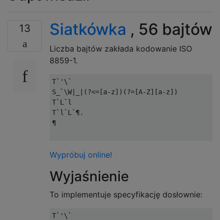
Siatkówka
, 56 bajtów
13
Liczba bajtów zakłada kodowanie ISO
8859-1.
T`'\`

S_`\W|_|(?<=[a-z])(?=[A-Z][a-z])

T`L`l

T`l`L`¶.

¶

Wypróbuj online!
Wyjaśnienie
To implementuje specyfikację dosłownie: