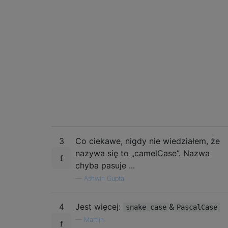
3
Co ciekawe, nigdy nie wiedziałem, że
nazywa się to „camelCase”. Nazwa
chyba pasuje ...
—
Ashwin Gupta
4
Jest więcej:
&
snake_case
PascalCase
—
Martijn