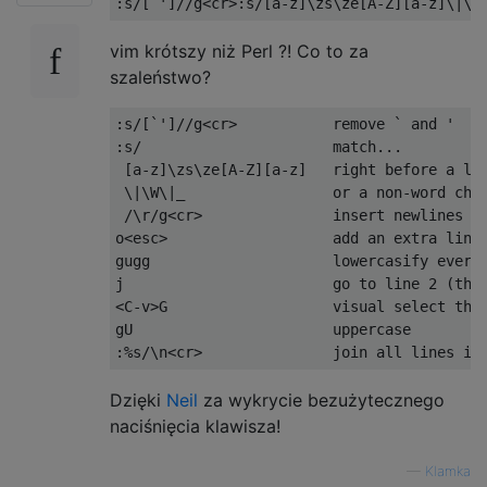
vim krótszy niż Perl ?! Co to za
szaleństwo?
:s/[`']//g<cr>           remove ` and '

:s/                      match...

 [a-z]\zs\ze[A-Z][a-z]   right before a low
 \|\W\|_                 or a non-word char
 /\r/g<cr>               insert newlines be
o<esc>                   add an extra line 
gugg                     lowercasify everyt
j                        go to line 2 (this
<C-v>G                   visual select the 
gU                       uppercase

Dzięki
Neil
za wykrycie bezużytecznego
naciśnięcia klawisza!
—
Klamka