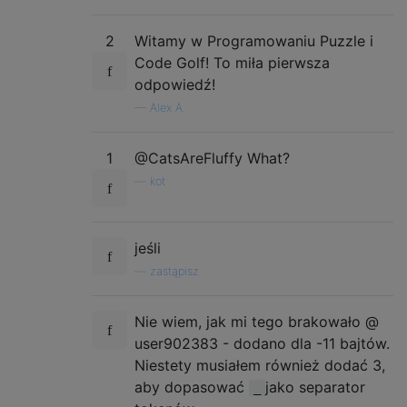
2
Witamy w Programowaniu Puzzle i
Code Golf! To miła pierwsza
odpowiedź!
—
Alex A.
1
@CatsAreFluffy What?
—
kot
jeśli
—
zastąpisz
Nie wiem, jak mi tego brakowało @
user902383 - dodano dla -11 bajtów.
Niestety musiałem również dodać 3,
aby dopasować
jako separator
_