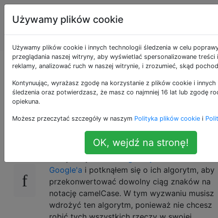
Programowanie
Tagi
Używamy plików cookie
puzzli i Code
Account
Golf
Używamy plików cookie i innych technologii śledzenia w celu popraw
przeglądania naszej witryny, aby wyświetlać spersonalizowane treści
Konwertuj na
reklamy, analizować ruch w naszej witrynie, i zrozumieć, skąd pochod
Kontynuując, wyrażasz zgodę na korzystanie z plików cookie i innych 
camelCase
śledzenia oraz potwierdzasz, że masz co najmniej 16 lat lub zgodę ro
opiekuna.
Możesz przeczytać szczegóły w naszym
Polityka plików cookie
i
Poli
Wyzwanie
34
OK, wejdź na stronę!
Kiedyś czytałem
Google Style Guide
Google'a
i potknąłem się o ich algorytm, aby
przekonwertować dowolny ciąg znaków na
notację camelCase. W tym wyzwaniu musisz
wdrożyć ten algorytm, ponieważ nie chcesz
robić tych wszystkich rzeczy w swojej