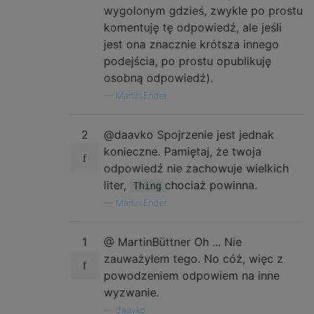
wygolonym gdzieś, zwykle po prostu
komentuję tę odpowiedź, ale jeśli
jest ona znacznie krótsza innego
podejścia, po prostu opublikuję
osobną odpowiedź).
—
Martin Ender
2
@daavko Spojrzenie jest jednak
konieczne. Pamiętaj, że twoja
odpowiedź nie zachowuje wielkich
liter,
chociaż powinna.
Thing
—
Martin Ender
1
@ MartinBüttner Oh ... Nie
zauważyłem tego. No cóż, więc z
powodzeniem odpowiem na inne
wyzwanie.
—
daavko