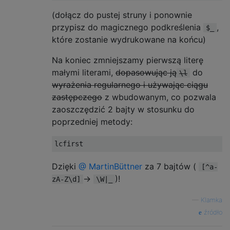
(dołącz do pustej struny i ponownie
przypisz do magicznego podkreślenia
,
$_
które zostanie wydrukowane na końcu)
Na koniec zmniejszamy pierwszą literę
małymi literami,
dopasowując ją
do
\l
wyrażenia regularnego i używając
ciągu
zastępczego
z wbudowanym, co pozwala
zaoszczędzić 2 bajty w stosunku do
poprzedniej metody:
Dzięki
@ MartinBüttner
za 7 bajtów (
[^a-
->
)!
zA-Z\d]
\W|_
—
Klamka
źródło