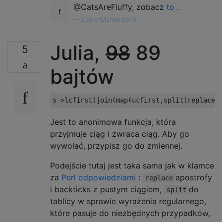
@CatsAreFluffy, zobacz
to
.
—
LegionMammal978
Julia,
98
89
5
bajtów
s
->
lcfirst
(
join
(
map
(
ucfirst
,
split
(
replace
(
Jest to anonimowa funkcja, która
przyjmuje ciąg i zwraca ciąg. Aby go
wywołać, przypisz go do zmiennej.
Podejście tutaj jest taka sama jak w klamce
za
Perl odpowiedziami
:
apostrofy
replace
i backticks z pustym ciągiem,
do
split
tablicy w sprawie wyrażenia regularnego,
które pasuje do niezbędnych przypadków,