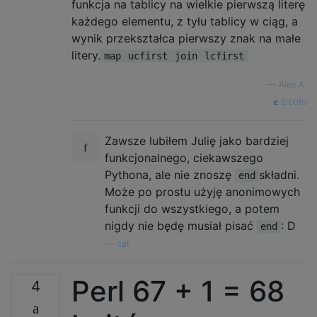
funkcja na tablicy na wielkie pierwszą literę
każdego elementu, z tyłu tablicy w ciąg, a
wynik przekształca pierwszy znak na małe
litery.
map
ucfirst
join
lcfirst
—
Alex A.
źródło
Zawsze lubiłem Julię jako bardziej
funkcjonalnego, ciekawszego
Pythona, ale nie znoszę
składni.
end
Może po prostu użyję anonimowych
funkcji do wszystkiego, a potem
nigdy nie będę musiał pisać
: D
end
—
cat
Perl 67 + 1 = 68
4