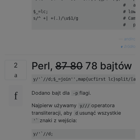
                                    #   a s
$_=lc;                              # lower
s/^ +| +(.)/\u$1/g                  # Camel
—
andlrc
źródło
Perl,
87
80
78 bajtów
2
Dodano bajt dla
flagi.
-p
Najpierw używamy
operatora
y///
transliteracji, aby
usunąć wszystkie
d
znaki z wejścia:
'`