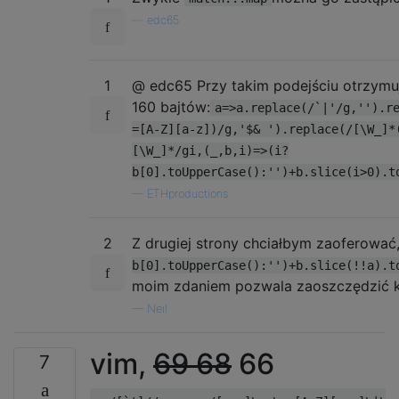
—
edc65
1
@ edc65 Przy takim podejściu otrzym
160 bajtów:
a=>a.replace(/`|'/g,'').r
=[A-Z][a-z])/g,'$& ').replace(/[\W_]*
[\W_]*/gi,(_,b,i)=>(i?
b[0].toUpperCase():'')+b.slice(i>0).t
—
ETHproductions
2
Z drugiej strony chciałbym zaoferować
b[0].toUpperCase():'')+b.slice(!!a).t
moim zdaniem pozwala zaoszczędzić ko
—
Neil
vim,
69
68
66
7