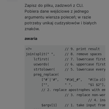
Zapisz do pliku, zadzwoń z CLI.
Pobiera dane wejściowe z jednego
argumentu wiersza poleceń; w razie
potrzeby unikaj cudzysłowów i białych
znaków.
awaria
<?=                 // 9. print result

join(split(" ",     // 8. remove spaces

    lcfirst(        // 7. lowercase first c
    ucwords(        // 6. uppercase first c
    strtolower(     // 5. lowercase everyth
    preg_replace(

        ["#`|'#",   "#\W|_#",   "#([a-z])([
        ["",        " ",        "$1 $2"],

        // 2. replace apostrophes with empt
                    // 3. replace non-word 
                                // 4. inser
        $argv[1]    // 1. take input from c