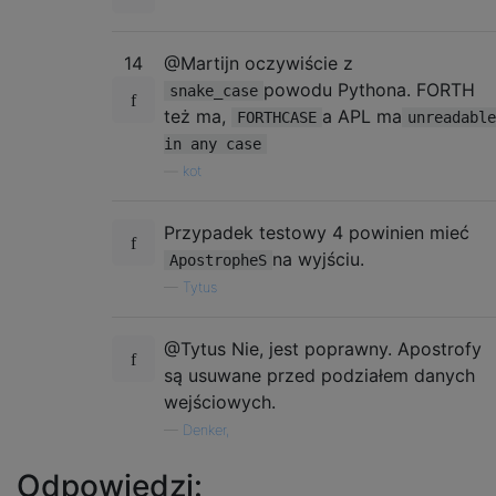
14
@Martijn oczywiście z
powodu Pythona. FORTH
snake_case
też ma,
a APL ma
FORTHCASE
unreadable
in any case
—
kot
Przypadek testowy 4 powinien mieć
na wyjściu.
ApostropheS
—
Tytus
@Tytus Nie, jest poprawny. Apostrofy
są usuwane przed podziałem danych
wejściowych.
—
Denker,
Odpowiedzi: