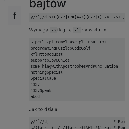
bajtów
Wymaga
flagi, a
dla wielu linii:
-p
-l
$ perl -pl camelCase.pl input.txt

programmingPuzzlesCodeGolf

xmlHttpRequest

supportsIpv6OnIos:

someThingW1thApostrophesAndPuncTuation

nothingSpecial

5pecialCa5e

1337

1337Speak

Jak to działa:
y/'`//d;                            # Remov
s/([a-z](?=[A-Z][a-z]))|\W|_/$1 /g; # Repla