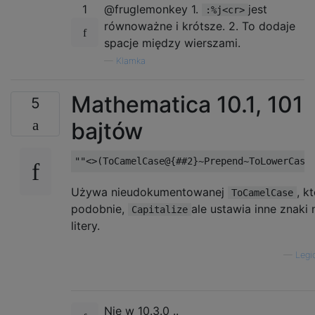
1
@fruglemonkey 1.
jest
:%j<cr>
równoważne i krótsze. 2. To dodaje
spacje między wierszami.
—
Klamka
Mathematica 10.1, 101
5
bajtów
Używa nieudokumentowanej
, k
ToCamelCase
podobnie,
ale ustawia inne znaki
Capitalize
litery.
—
Leg
Nie w 10.3.0 ..