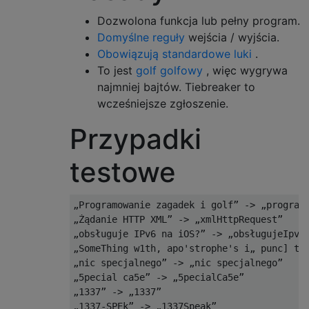
Dozwolona funkcja lub pełny program.
Domyślne reguły
wejścia / wyjścia.
Obowiązują standardowe luki
.
To jest
golf golfowy
, więc wygrywa
najmniej bajtów. Tiebreaker to
wcześniejsze zgłoszenie.
Przypadki
testowe
„Programowanie zagadek i golf” -> „programo
„Żądanie HTTP XML” -> „xmlHttpRequest”

„obsługuje IPv6 na iOS?” -> „obsługujeIpv6O
„SomeThing w1th, apo'strophe's i„ punc] tua
„nic specjalnego” -> „nic specjalnego”

„5pecial ca5e” -> „5pecialCa5e”

„1337” -> „1337”

„1337-SPEk” -> „1337Speak”
