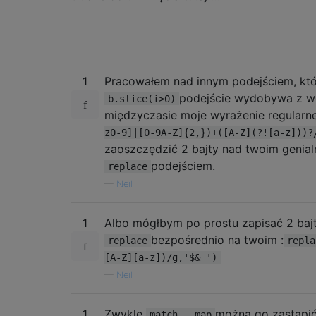
1
Pracowałem nad innym podejściem, któ
podejście wydobywa z w
b.slice(i>0)
międzyczasie moje wyrażenie regularn
z0-9]|[0-9A-Z]{2,})+([A-Z](?![a-z]))?
zaoszczędzić 2 bajty nad twoim genia
podejściem.
replace
—
Neil
1
Albo mógłbym po prostu zapisać 2 baj
bezpośrednio na twoim :
replace
repla
[A-Z][a-z])/g,'$& ')
—
Neil
1
Zwykle
można go zastąpi
match...map