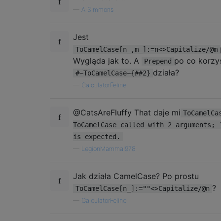
—
A Simmons
Jest
ToCamelCase[n_,m_]:=n<>Capitalize/@m
Wygląda jak to. A
po co korzy
Prepend
działa?
#~ToCamelCase~{##2}
—
CalculatorFeline,
@CatsAreFluffy That daje mi
ToCamelCa
ToCamelCase called with 2 arguments; 
is expected.
—
LegionMammal978
Jak działa CamelCase? Po prostu
?
ToCamelCase[n_]:=""<>Capitalize/@n
—
CalculatorFeline