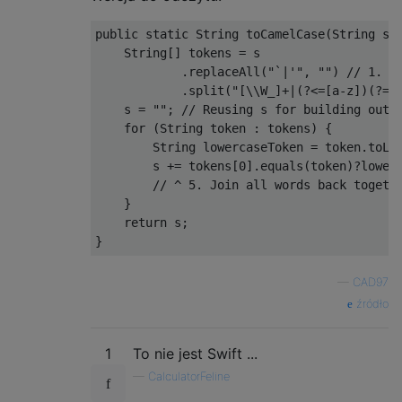
public
static
String
 toCamelCase
(
String
 s
)
String
[]
 tokens 
=
 s

.
replaceAll
(
"`|'"
,
""
)
// 1. R
.
split
(
"[\\W_]+|(?<=[a-z])(?=[
    s 
=
""
;
// Reusing s for building outp
for
(
String
 token 
:
 tokens
)
{
String
 lowercaseToken 
=
 token
.
toLo
        s 
+=
 tokens
[
0
].
equals
(
token
)?
lower
// ^ 5. Join all words back togeth
}
return
 s
;
}
—
CAD97
źródło
1
To nie jest Swift ...
—
CalculatorFeline