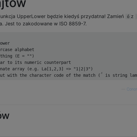
jtów
funkcja UpperLower będzie kiedyś przydatna! Zamień
z
ó
za. Jest to zakodowane w ISO 8859-7.
ower

rcase alphabet

thing (E = "")

ar to its numeric counterpart

nate array (e.g. La[1,2,3] => "1|2|3")

—
Conor
ów