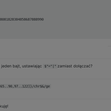
8081828384858687888990

jeden bajt, ustawiając
zamiast dołączać?
$"="|"
[65..90,97..122]}/chr$&/ge
kuję!