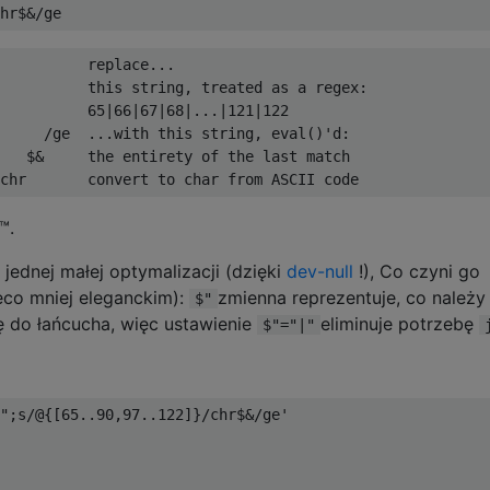
hr$&/ge
          replace...

          this string, treated as a regex:

          65|66|67|68|...|121|122

     /ge  ...with this string, eval()'d:

   $&     the entirety of the last match

™.
 jednej małej optymalizacji (dzięki
dev-null
!), Co czyni go
eco mniej eleganckim):
zmienna reprezentuje, co należy
$"
icę do łańcucha, więc ustawienie
eliminuje potrzebę
$"="|"
";s/@{[65..90,97..122]}/chr$&/ge' 
