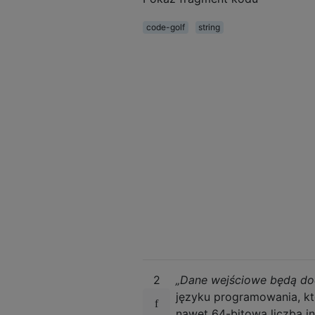
code-golf
string
2
„Dane wejściowe będą dod
języku programowania, kt
nawet 64-bitowa liczba in