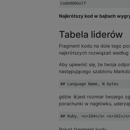
Najkrótszy kod w bajtach wygr
Tabela liderów
Fragment kodu na dole tego pos
najkrótszych rozwiązań według j
Aby upewnić się, że twoja odpow
następującego szablonu Markd
gdzie
jest rozmiar twojego zg
N
porachunki w nagłówku, uderzają
Pokaż fragment kodu