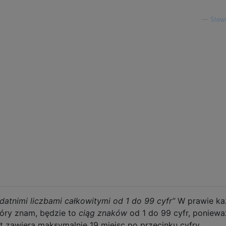
—
Stewi
atnimi liczbami całkowitymi od 1 do 99 cyfr”
W prawie k
óry znam, będzie to
ciąg znaków
od 1 do 99 cyfr, poniewa
t zawiera maksymalnie 19 miejsc po przecinku cyfry ...