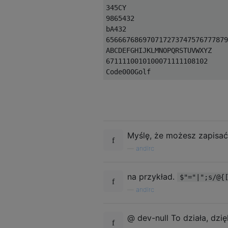
345CY

9865432

bA432

656667686970717273747576777879
ABCDEFGHIJKLMNOPQRSTUVWXYZ

6711110010100071111108102

Myślę, że możesz zapisać 
—
andlrc
na przykład.
$"="|";s/@{
—
andlrc
@ dev-null To działa, dzię