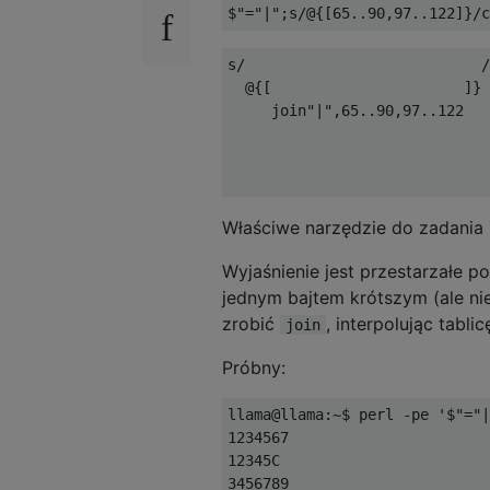
$
"="
|
";s/@{[65..90,97..122]}/c
s/                           /
  @{[                      ]} 
     join"|",65..90,97..122   
                              
                              
Właściwe narzędzie do zadania 
Wyjaśnienie jest przestarzałe po
jednym bajtem krótszym (ale ni
zrobić
, interpolując tabl
join
Próbny:
llama@llama:~$ perl -pe '$"="|
1234567

12345C

3456789 
