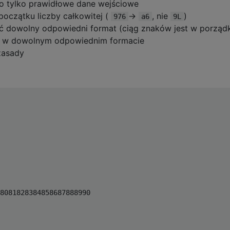
o tylko prawidłowe dane wejściowe
oczątku liczby całkowitej (
->
, nie
)
976
a6
9L
 dowolny odpowiedni format (ciąg znaków jest w porząd
 w dowolnym odpowiednim formacie
zasady
8081828384858687888990
