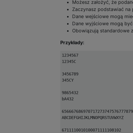
Możesz założyć, że podan
Zaczynasz podstawiać na p
Dane wejściowe mogą mieć
Dane wyjściowe mogą być
Obowiązują standardowe 
Przykłady:
1234567

12345C

3456789

345CY

9865432

bA432

656667686970717273747576777879
ABCDEFGHIJKLMNOPQRSTUVWXYZ

6711110010100071111108102
