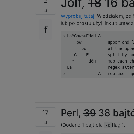
Jolf,
18
16 ba
2
Wypróbuj tutaj!
Wiedziałem, że 
lub po prostu użyj linku tłumac
ρiLaΜGpwpuEdóH΅A

      pw           upper and l
        pu         of the uppe
     G    E        split by no
    Μ      dóH     map each ch
  La               regex alter
Perl,
39
38 bajt
17
(Dodano 1 bajt dla
flagi).
-p