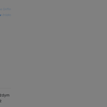
e Griffin
źródło
ażdym
ż