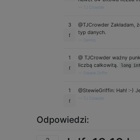
—
TJ Crowder
3
@TJCrowder Zakładam, że 
typ danych.
—
Dennis
1
@ TJCrowder ważny punkt :
liczbą całkowitą.
long in
—
Stewie Griffin
1
@StewieGriffin: Hah! :-) J
—
TJ Crowder
Odpowiedzi: