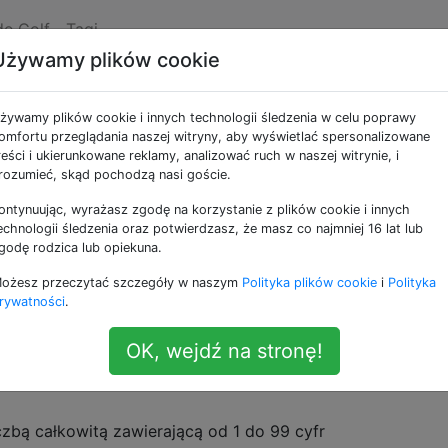
de Golf
Tagi
Używamy plików cookie
odpowiednią literę
żywamy plików cookie i innych technologii śledzenia w celu poprawy
omfortu przeglądania naszej witryny, aby wyświetlać spersonalizowane
reści i ukierunkowane reklamy, analizować ruch w naszej witrynie, i
óry pobiera liczbę jako dane wejściowe i wyprowadza ciąg
rozumieć, skąd pochodzą nasi goście.
ałych i wielkich liter są zastępowane ich odpowiednikami
ontynuując, wyrażasz zgodę na korzystanie z plików cookie i innych
echnologii śledzenia oraz potwierdzasz, że masz co najmniej 16 lat lub
godę rodzica lub opiekuna.
żywają punktów kodowych:
65-90
ożesz przeczytać szczegóły w naszym
Polityka plików cookie
i
Polityka
ają punktów kodowych:
97-122
rywatności
.
e cyfry na wejściu są równe punktowi kodowemu litery, wów
OK, wejdź na stronę!
gu wyjściowym.
czbą całkowitą zawierającą od 1 do 99 cyfr