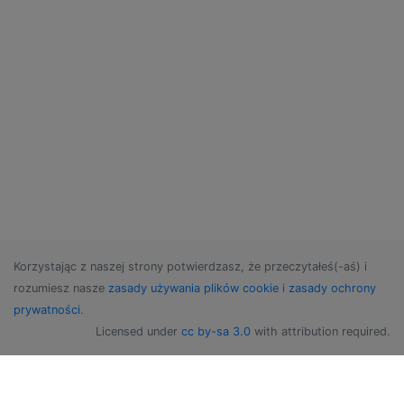
Korzystając z naszej strony potwierdzasz, że przeczytałeś(-aś) i
rozumiesz nasze
zasady używania plików cookie
i
zasady ochrony
prywatności
.
Licensed under
cc by-sa 3.0
with attribution required.