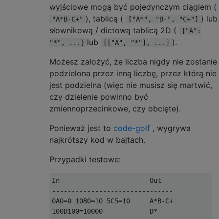
wyjściowe mogą być pojedynczym ciągiem (
), tablicą (
) lub
"A*B-C+"
["A*", "B-", "C+"]
słownikową / dictową tablicą 2D (
{"A":
lub
).
"*", ...}
[["A", "*"], ...]
Możesz założyć, że liczba nigdy nie zostanie
podzielona przez inną liczbę, przez którą nie
jest podzielna (więc nie musisz się martwić,
czy dzielenie powinno być
zmiennoprzecinkowe, czy obcięte).
Ponieważ jest to
code-golf
, wygrywa
najkrótszy kod w bajtach.
Przypadki testowe:
In                       Out

-------------------------------

0A0=0 10B0=10 5C5=10     A*B-C+

100D100=10000            D*
