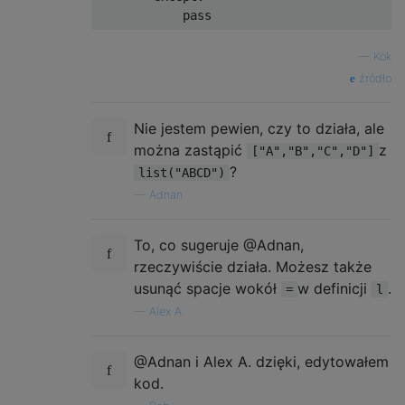
pass
—
Kok
źródło
Nie jestem pewien, czy to działa, ale
można zastąpić
z
["A","B","C","D"]
?
list("ABCD")
—
Adnan
To, co sugeruje @Adnan,
rzeczywiście działa. Możesz także
usunąć spacje wokół
w definicji
.
=
l
—
Alex A.
@Adnan i Alex A. dzięki, edytowałem
kod.