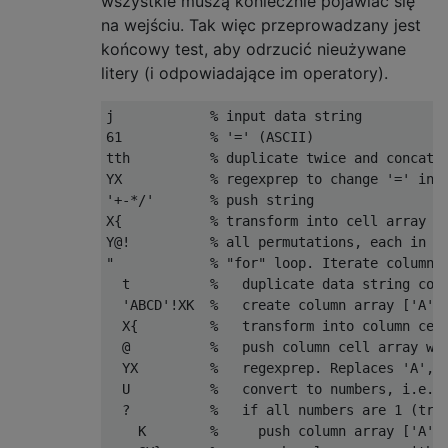
wszystkie muszą koniecznie pojawiać się
na wejściu. Tak więc przeprowadzany jest
końcowy test, aby odrzucić nieużywane
litery (i odpowiadające im operatory).
j            % input data string

61           % '=' (ASCII)

tth          % duplicate twice and concat: 
YX           % regexprep to change '=' into
'+-*/'       % push string

X{           % transform into cell array {'
Y@!          % all permutations, each in a 
"            % "for" loop. Iterate columns 
  t          %   duplicate data string cont
  'ABCD'!XK  %   create column array ['A';'
  X{         %   transform into column cell
  @          %   push column cell array wit
  YX         %   regexprep. Replaces 'A',..
  U          %   convert to numbers, i.e. e
  ?          %   if all numbers are 1 (trut
    K        %     push column array ['A';'