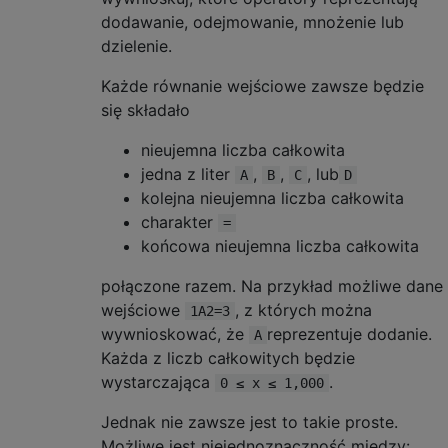
dodawanie, odejmowanie, mnożenie lub
dzielenie.
Każde równanie wejściowe zawsze będzie
się składało
nieujemna liczba całkowita
jedna z liter
,
,
, lub
A
B
C
D
kolejna nieujemna liczba całkowita
charakter
=
końcowa nieujemna liczba całkowita
połączone razem. Na przykład możliwe dane
wejściowe
, z których można
1A2=3
wywnioskować, że
reprezentuje dodanie.
A
Każda z liczb całkowitych będzie
wystarczająca
.
0 ≤ x ≤ 1,000
Jednak nie zawsze jest to takie proste.
Możliwe jest niejednoznaczność między: