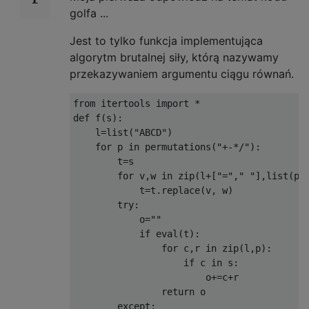
golfa ...
Jest to tylko funkcja implementująca
algorytm brutalnej siły, którą nazywamy
przekazywaniem argumentu ciągu równań.
from
 itertools 
import
*
def
 f
(
s
):
    l
=
list
(
"ABCD"
)
for
 p 
in
 permutations
(
"+-*/"
):
        t
=
s

for
 v
,
w 
in
 zip
(
l
+[
"="
,
" "
],
list
(
p
)
            t
=
t
.
replace
(
v
,
 w
)
try
:
            o
=
""
if
 eval
(
t
):
for
 c
,
r 
in
 zip
(
l
,
p
):
if
 c 
in
 s
:
                        o
+=
c
+
r

return
 o

except
: