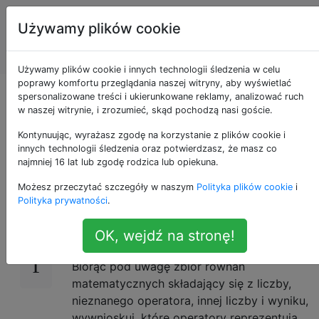
Programowanie
Tagi
Używamy plików cookie
puzzli i Code
Account
Golf
Używamy plików cookie i innych technologii śledzenia w celu
poprawy komfortu przeglądania naszej witryny, aby wyświetlać
Odszyfruj symbole
spersonalizowane treści i ukierunkowane reklamy, analizować ruch
w naszej witrynie, i zrozumieć, skąd pochodzą nasi goście.
matematyczne
Kontynuując, wyrażasz zgodę na korzystanie z plików cookie i
innych technologii śledzenia oraz potwierdzasz, że masz co
najmniej 16 lat lub zgodę rodzica lub opiekuna.
Możesz przeczytać szczegóły w naszym
Polityka plików cookie
i
Jeśli przeczytałeś książkę
Kontakt
Carla
13
Polityka prywatności
.
Sagana, to wyzwanie może ci się wydawać
znajome.
OK, wejdź na stronę!
Biorąc pod uwagę zbiór równań
matematycznych składający się z liczby,
nieznanego operatora, innej liczby i wyniku,
wywnioskuj, które operatory reprezentują