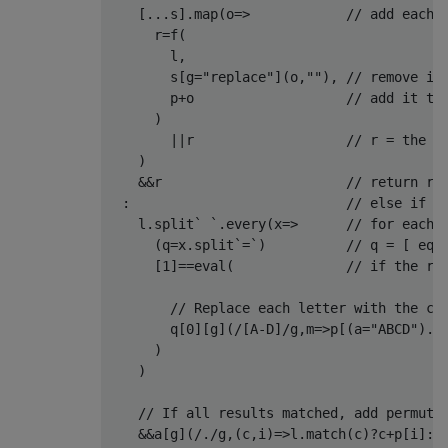
[...
s
].
map
(
o
=>
// add each 
      r
=
f
(
        l
,
        s
[
g
=
"replace"
](
o
,
""
),
// remove it
        p
+
o                   
// add it to
)
||
r                   
// r = the o
)
&&
r                       
// return r
:
// else if t
    l
.
split
`
`.
every
(
x
=>
// for each 
(
q
=
x
.
split
`=`)
// q = [ equ
[
1
]==
eval
(
// if the re
// Replace each letter with the cu
        q
[
0
][
g
](
/[A-D]/
g
,
m
=>
p
[(
a
=
"ABCD"
).
s
)
)
// If all results matched, add permuta
&&
a
[
g
](
/./
g
,(
c
,
i
)=>
l
.
match
(
c
)?
c
+
p
[
i
]:
"