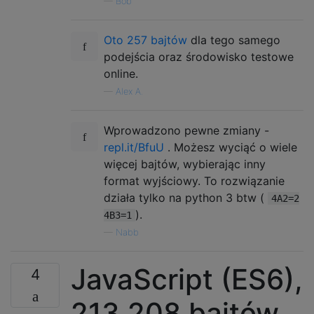
—
Bob
Oto 257 bajtów
dla tego samego
podejścia oraz środowisko testowe
online.
—
Alex A.
Wprowadzono pewne zmiany -
repl.it/BfuU
. Możesz wyciąć o wiele
więcej bajtów, wybierając inny
format wyjściowy. To rozwiązanie
działa tylko na python 3 btw (
4A2=2
).
4B3=1
—
Nabb
JavaScript (ES6),
4
213
208 bajtów