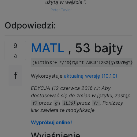
użytą w wejście
”.
—
Peter Taylor
Odpowiedzi:
MATL
, 53 bajty
9
Wykorzystuje
aktualną wersję (10.1.0)
EDYCJA (12 czerwca 2016 r.): Aby
dostosować się do zmian w języku, zastąp
przez
i
przez
. Poniższy
Y}
g
1L3$)
Y)
link zawiera te modyfikacje
Wypróbuj online!
Wyjaśnienie