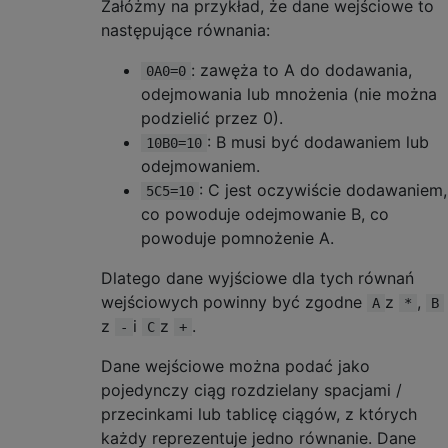
Załóżmy na przykład, że dane wejściowe to
następujące równania:
: zawęża to A do dodawania,
0A0=0
odejmowania lub mnożenia (nie można
podzielić przez 0).
: B musi być dodawaniem lub
10B0=10
odejmowaniem.
: C jest oczywiście dodawaniem,
5C5=10
co powoduje odejmowanie B, co
powoduje pomnożenie A.
Dlatego dane wyjściowe dla tych równań
wejściowych powinny być zgodne
z
,
A
*
B
z
i
z
.
-
C
+
Dane wejściowe można podać jako
pojedynczy ciąg rozdzielany spacjami /
przecinkami lub tablicę ciągów, z których
każdy reprezentuje jedno równanie. Dane