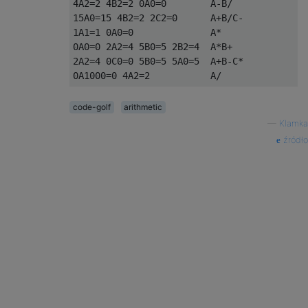
4A2=2 4B2=2 0A0=0        A-B/

15A0=15 4B2=2 2C2=0      A+B/C-

1A1=1 0A0=0              A*

0A0=0 2A2=4 5B0=5 2B2=4  A*B+

2A2=4 0C0=0 5B0=5 5A0=5  A+B-C*

code-golf
arithmetic
—
Klamka
źródło