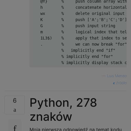
    @Y}      %     push column array with c
    h        %     concatenate horizontally
    wx       %     delete original input so
    K        %     push ['A';'B';'C';'D']

    G        %     push input string

    m        %     logical index that tells
    1L3$)    %     apply that index to sele
    .        %     we can now break "for" l
             %   implicitly end "if"

             % implicitly end "for"

—
Luis Mendo
źródło
Python, 278
6
znaków
Moja pierwsza odpowiedź na temat kodu