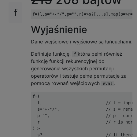
f
=(
l
,
s
=
"+-*/"
,
p
=
""
,
r
)=>
s
?[...
s
].
map
(
o
=>
r
=
f
Wyjaśnienie
Dane wejściowe i wyjściowe są łańcuchami.
Definiuje funkcję,
która pełni również
f
funkcję funkcji rekurencyjnej do
generowania wszystkich permutacji
operatorów i testuje pełne permutacje za
pomocą równań wejściowych
.
eval
f
=(
  l
,
// l = input
  s
=
"+-*/"
,
// s = remai
  p
=
""
,
// p = curre
  r                           
// r is here
)=>
  s
?
// if there 