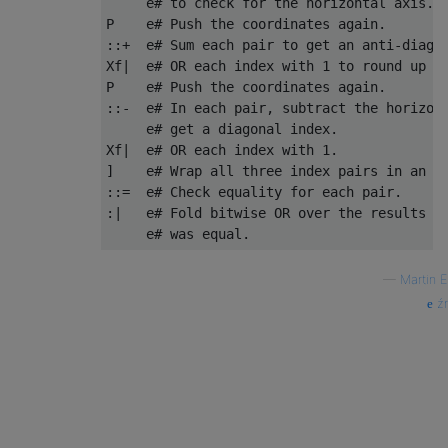
     e# to check for the horizontal axis.

P    e# Push the coordinates again.

::+  e# Sum each pair to get an anti-diagon
Xf|  e# OR each index with 1 to round up to
P    e# Push the coordinates again.

::-  e# In each pair, subtract the horizont
     e# get a diagonal index.

Xf|  e# OR each index with 1.

]    e# Wrap all three index pairs in an ar
::=  e# Check equality for each pair.

:|   e# Fold bitwise OR over the results to
—
Martin 
źr