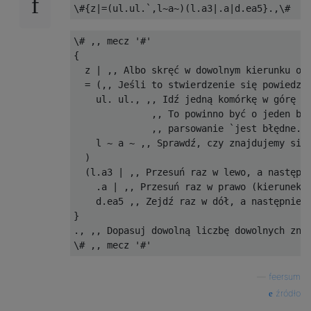
\# ,, mecz '#'

{

  z | ,, Albo skręć w dowolnym kierunku o o
  = (,, Jeśli to stwierdzenie się powiedzie
    ul. ul., ,, Idź jedną komórkę w górę lu
              ,, To powinno być o jeden baj
              ,, parsowanie `jest błędne.

    l ~ a ~ ,, Sprawdź, czy znajdujemy się 
  )

  (l.a3 | ,, Przesuń raz w lewo, a następni
    .a | ,, Przesuń raz w prawo (kierunek p
    d.ea5 ,, Zejdź raz w dół, a następnie u
}

., ,, Dopasuj dowolną liczbę dowolnych znak
—
feersum
źródło