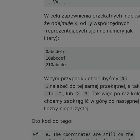
W celu zapewnienia przekątnych indeks
że
odejmuje
od
współrzędnych
x
y
(reprezentujących ujemne numery jak
litery):
0abcdefg

10abcdef

W tym przypadku chcielibyśmy
i
0
należeć do tej samej przekątnej, a ta
1
i
, lub
i
. Tak więc po raz kol
-1
-2
2
3
chcemy zaokrąglić w górę do następnej
liczby nieparzystej.
Oto kod do tego:
0f=  e# The coordinates are still on the st