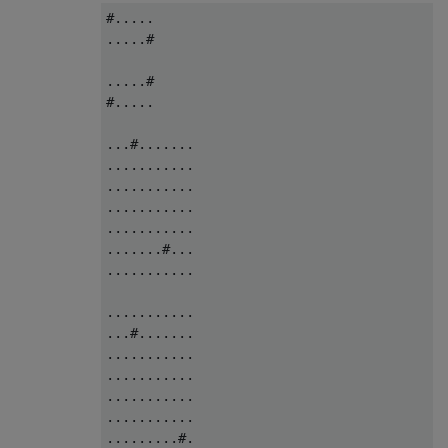
...........

#.....

...........

.....#

...........

...........

.....#

.......#...

#.....

.........#.

...#.......

...........

...........

...........

...........

...........

...........

...........

...........

...#.......

.......#...

...........

...........

...........

...........

.......#...

...#.......

...........

...........

...........

...........

...........

...........

...........

...........

...#.......

.........#.
