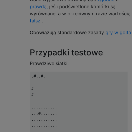
prawdą,
jeśli podświetlone komórki są
wyrównane, a w przeciwnym razie wartością
fałsz
.
Obowiązują standardowe zasady
gry w golfa
.
Przypadki testowe
Prawdziwe siatki:
.#..#.

#

#

...........

...#.......

...........

...........

...........
