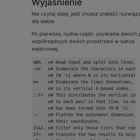
Wyjaśnienie
Nie czytaj dalej, jeśli chcesz znaleźć rozwiąz
dla siebie.
Po pierwsze, nudna część: uzyskanie dwóch 
współrzędnych dwóch przestrzeni w siatce
wejściowej:
qN%   e# Read input and split into lines.

:ee   e# Enumerate the characters in each l
      e# [N 'x] where N is its horizontal 0
ee    e# Enumerate the lines themselves, tu
      e# is its vertical 0-based index.

::f+  e# This distributes the vertical inde
      e# to each pair in that line. So now 
      e# has been turned into [M N 'x].

:~    e# Flatten the outermost dimension, s
      e# their coordinates.

{S&}, e# Filter only those lists that conta
2f<   e# Truncate the two results to only t