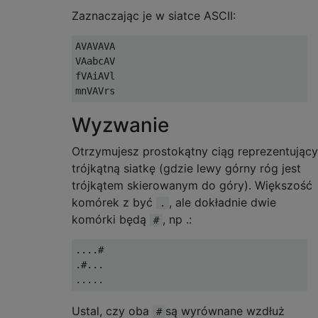
Zaznaczając je w siatce ASCII:
AVAVAVA

VAabcAV

fVAiAVl

Wyzwanie
Otrzymujesz prostokątny ciąg reprezentujący
trójkątną siatkę (gdzie lewy górny róg jest
trójkątem skierowanym do góry). Większość
komórek z być
, ale dokładnie dwie
.
komórki będą
, np .:
#
....#

.#...

Ustal, czy oba
są wyrównane wzdłuż
#