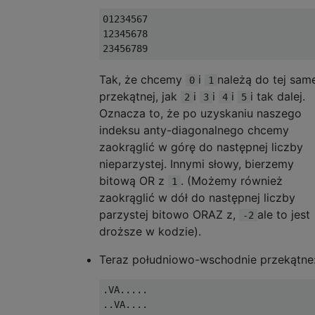
01234567

12345678

Tak, że chcemy
i
należą do tej sam
0
1
przekątnej, jak
i
i
i
i tak dalej.
2
3
4
5
Oznacza to, że po uzyskaniu naszego
indeksu anty-diagonalnego chcemy
zaokrąglić w górę do następnej liczby
nieparzystej. Innymi słowy, bierzemy
bitową OR z
. (Możemy również
1
zaokrąglić w dół do następnej liczby
parzystej bitowo ORAZ z,
ale to jest
-2
droższe w kodzie).
Teraz południowo-wschodnie przekątne
.VA.....

..VA....
