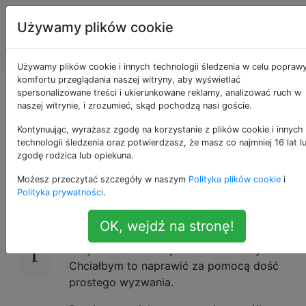
Programowanie
Tagi
Używamy plików cookie
puzzli i Code
Account
Golf
Używamy plików cookie i innych technologii śledzenia w celu popraw
komfortu przeglądania naszej witryny, aby wyświetlać
Wyrównanie na
spersonalizowane treści i ukierunkowane reklamy, analizować ruch w
naszej witrynie, i zrozumieć, skąd pochodzą nasi goście.
siatkach trójkątnych
Kontynuując, wyrażasz zgodę na korzystanie z plików cookie i innych
technologii śledzenia oraz potwierdzasz, że masz co najmniej 16 lat l
zgodę rodzica lub opiekuna.
Możesz przeczytać szczegóły w naszym
Polityka plików cookie
i
Siatki heksagonalne stały się ostatnio dość
18
Polityka prywatności
.
popularną odmianą wyzwań związanych z
danymi dwuwymiarowymi. Wydaje się jednak,
OK, wejdź na stronę!
że równie interesujące trójkątne siatki były
dotychczas w dużej mierze zaniedbywane.
Chciałbym to naprawić za pomocą dość
prostego wyzwania.