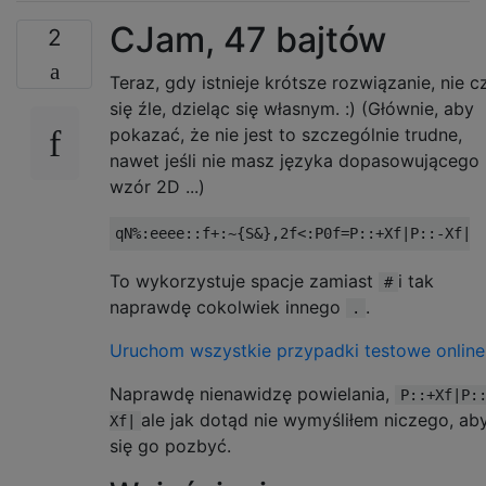
CJam, 47 bajtów
2
Teraz, gdy istnieje krótsze rozwiązanie, nie c
się źle, dzieląc się własnym. :) (Głównie, aby
pokazać, że nie jest to szczególnie trudne,
nawet jeśli nie masz języka dopasowującego
wzór 2D ...)
To wykorzystuje spacje zamiast
i tak
#
naprawdę cokolwiek innego
.
.
Uruchom wszystkie przypadki testowe online
Naprawdę nienawidzę powielania,
P::+Xf|P:
ale jak dotąd nie wymyśliłem niczego, ab
Xf|
się go pozbyć.