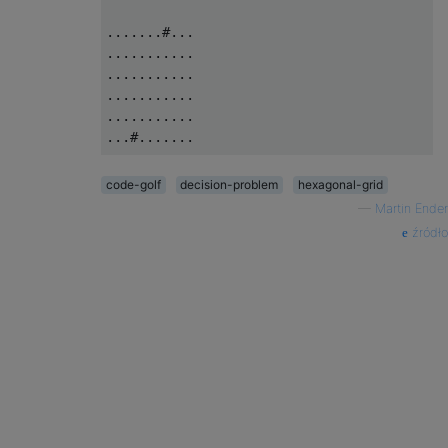
...........

.......#...

.#.....#...

...........

...........

...........

...........

...........

...........

...#.......

...........

code-golf
decision-problem
hexagonal-grid
...........

—
Martin Ender
.......#...

źródło
...........

...........

...........

...........
