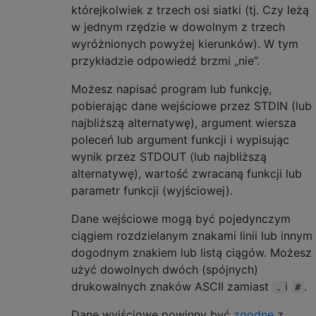
którejkolwiek z trzech osi siatki (tj. Czy leżą
w jednym rzędzie w dowolnym z trzech
wyróżnionych powyżej kierunków). W tym
przykładzie odpowiedź brzmi „nie”.
Możesz napisać program lub funkcję,
pobierając dane wejściowe przez STDIN (lub
najbliższą alternatywę), argument wiersza
poleceń lub argument funkcji i wypisując
wynik przez STDOUT (lub najbliższą
alternatywę), wartość zwracaną funkcji lub
parametr funkcji (wyjściowej).
Dane wejściowe mogą być pojedynczym
ciągiem rozdzielanym znakami linii lub innym
dogodnym znakiem lub listą ciągów. Możesz
użyć dowolnych dwóch (spójnych)
drukowalnych znaków ASCII zamiast
i
.
.
#
Dane wyjściowe powinny być
zgodne
z