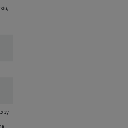
klu,
czby
ną