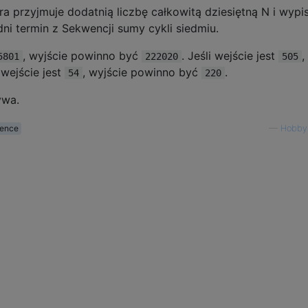
ra przyjmuje dodatnią liczbę całkowitą dziesiętną N i wypi
ni termin z Sekwencji sumy cykli siedmiu.
, wyjście powinno być
. Jeśli wejście jest
,
5801
222020
505
i wejście jest
, wyjście powinno być
.
54
220
ywa.
ence
—
Hobby 