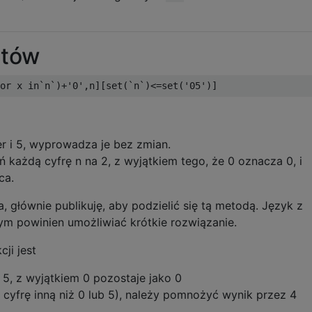
jtów
or
 x 
in
`
n
`)+
'0'
,
n
][
set
(`
n
`)<=
set
(
'05'
)]
zer i 5, wyprowadza je bez zmian.
 każdą cyfrę n na 2, z wyjątkiem tego, że 0 oznacza 0, i
ca.
 głównie publikuję, aby podzielić się tą metodą. Język z
m powinien umożliwiać krótkie rozwiązanie.
ji jest
 5, z wyjątkiem 0 pozostaje jako 0
ał cyfrę inną niż 0 lub 5), należy pomnożyć wynik przez 4