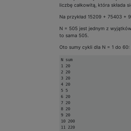
liczbę całkowitą, która składa s
Na przykład 15209 + 75403 + 
N = 505 jest jednym z wyjątków.
to sama 505.
Oto sumy cykli dla N = 1 do 60:
N sum

1 20

2 20

3 20

4 20

5 5

6 20

7 20

8 20

9 20

10 200

11 220
