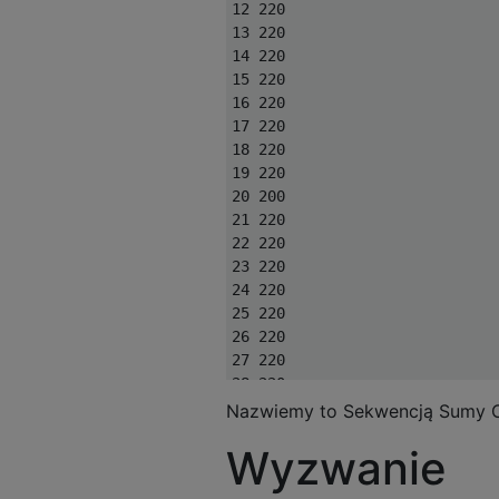
12 220

13 220

14 220

15 220

16 220

17 220

18 220

19 220

20 200

21 220

22 220

23 220

24 220

25 220

26 220

27 220

28 220

29 220

Nazwiemy to Sekwencją Sumy C
30 200

Wyzwanie
31 220

32 220
