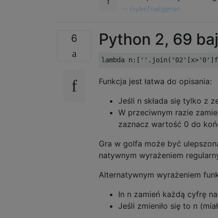
—
FryAmTheEggman
Python 2, 69 ba
6
lambda
 n
:[
''
.
join
(
'02'
[
x
>
'0'
]
f
Funkcja jest łatwa do opisania:
Jeśli n składa się tylko z 
W przeciwnym razie zamień
zaznacz wartość 0 do koń
Gra w golfa może być ulepszona,
natywnym wyrażeniem regularny
Alternatywnym wyrażeniem funkc
In n zamień każdą cyfrę na
Jeśli zmieniło się to n (mi