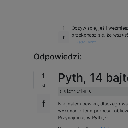
55 55

56 220

57 220

58 220

1
Oczywiście, jeśli weźmies
59 220

60 200
przekonasz się, że
wszyst
—
Peter Taylor
Odpowiedzi:
Pyth, 14 baj
1
Nie jestem pewien, dlaczego ws
wykonanie tego procesu, oblicze
Przynajmniej w Pyth ;-)