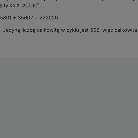
ię tylko z
„i
”.
2
0
95801 + 35607 = 222020.
 Jedyną liczbą całkowitą w cyklu jest 505, więc całkowit