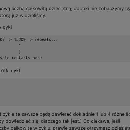
ową liczbą całkowitą dziesiętną, dopóki nie zobaczymy cy
 którą już widzieliśmy.
 cykl
07 -> 15209 -> repeats...

        ^

        |

ótki cykl
 cykle te zawsze będą zawierać dokładnie 1 lub 4 różne li
by dowiedzieć się, dlaczego tak jest.) Co ciekawe, jeśli
czby całkowite w cyklu, prawie zawsze otrzymasz dziesięt