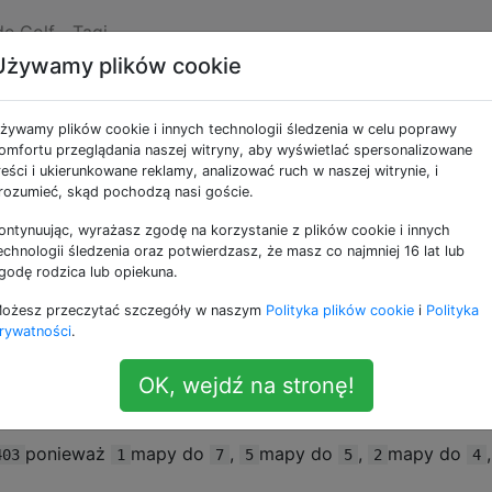
de Golf
Tagi
Używamy plików cookie
siedmiu cykli
żywamy plików cookie i innych technologii śledzenia w celu poprawy
omfortu przeglądania naszej witryny, aby wyświetlać spersonalizowane
reści i ukierunkowane reklamy, analizować ruch w naszej witrynie, i
iódemek od 7 × 0 do 7 × 9:
rozumieć, skąd pochodzą nasi goście.
ontynuując, wyrażasz zgodę na korzystanie z plików cookie i innych
echnologii śledzenia oraz potwierdzasz, że masz co najmniej 16 lat lub
godę rodzica lub opiekuna.
y na swoim miejscu, otrzymamy permutację cyfr od 0 do 9:
ożesz przeczytać szczegóły w naszym
Polityka plików cookie
i
Polityka
rywatności
.
niej liczby całkowitej dziesiętnej N i zastąpieniem każdej
OK, wejdź na stronę!
ponieważ
mapy do
,
mapy do
,
mapy do
,
403
1
7
5
5
2
4