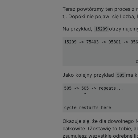
Teraz powtórzmy ten proces z n
tj. Dopóki nie pojawi się liczba,
Na przykład,
otrzymujemy
15209
15209 -> 75403 -> 95801 -> 356
                              
                              
Jako kolejny przykład
ma kr
505
505 -> 505 -> repeats...

        ^

        |

Okazuje się, że dla dowolnego N
całkowite. (Zostawię to tobie, a
zsumujesz wszystkie odrębne li