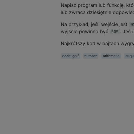
33 220

Napisz program lub funkcję, któ
34 220

lub zwraca dziesiętnie odpowied
35 220

36 220

Na przykład, jeśli wejście jest
9
37 220

wyjście powinno być
. Jeśl
38 220

505
39 220

Najkrótszy kod w bajtach wygr
40 200

41 220

code-golf
number
arithmetic
sequ
42 220

43 220

44 220

45 220

46 220

47 220

48 220

49 220

50 50

51 220

52 220

53 220

54 220
