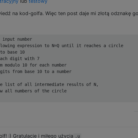
racyjny
lub
testowy
iedź na kod-golfa. Więc ten post daje mi złotą odznakę go
 input number

lowing expression to N=Q until it reaches a circle

to base 10

ach digit with 7

m modulo 10 for each number

gits from base 10 to a number

e list of all intermediate results of N, 

w all numbers of the circle

olf! :) Gratulacje i miłego użycia
.u