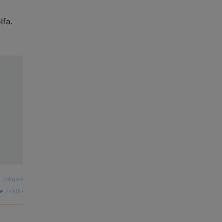
lfa.
—
Jakube
źródło