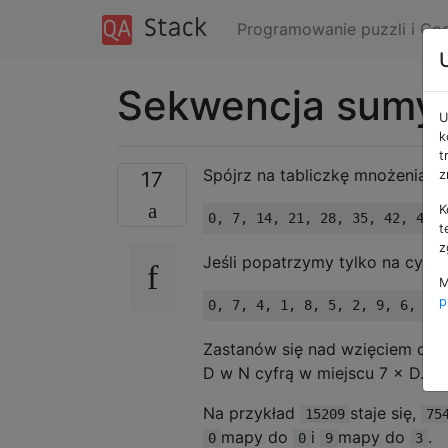
Programowanie puzzli i Co
Sekwencja sumy 
U
k
t
Spójrz na tabliczkę mnożenia s
17
z
K
t
z
Jeśli popatrzymy tylko na cyfr
M
p
Zastanów się nad wzięciem dodat
D w N cyfrą w miejscu 7 × D.
Na przykład
staje się,
15209
75
mapy do
i
mapy do
.
0
0
9
3