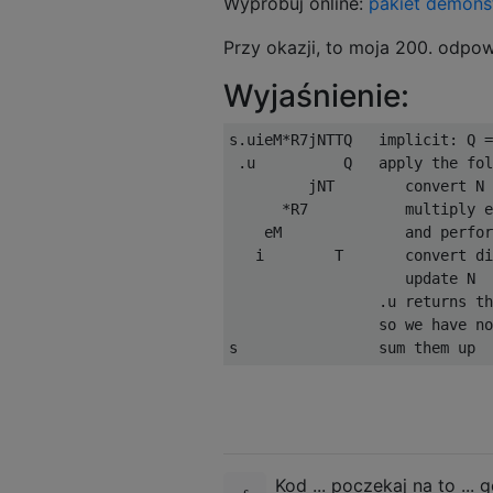
Wypróbuj online:
pakiet
demonst
Przy okazji, to moja 200. odpow
Wyjaśnienie:
s.uieM*R7jNTTQ   implicit: Q =
 .u          Q   apply the fol
         jNT        convert N 
      *R7           multiply e
    eM              and perfor
   i        T       convert di
                    update N

                 .u returns th
                 so we have no
Kod ... poczekaj na to ... g