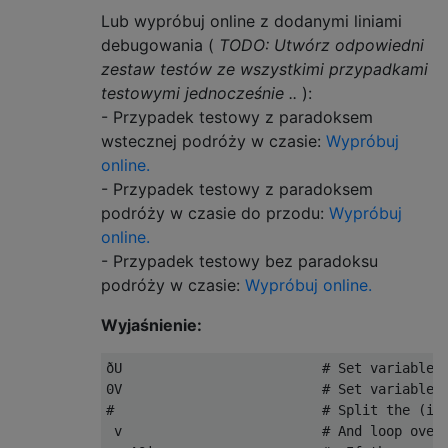
Lub wypróbuj online z dodanymi liniami
debugowania (
TODO: Utwórz odpowiedni
zestaw testów ze wszystkimi przypadkami
testowymi jednocześnie ..
):
- Przypadek testowy z paradoksem
wstecznej podróży w czasie:
Wypróbuj
online.
- Przypadek testowy z paradoksem
podróży w czasie do przodu:
Wypróbuj
online.
- Przypadek testowy bez paradoksu
podróży w czasie:
Wypróbuj online.
Wyjaśnienie:
ð
U                         
# Set variable 
0V
# Set variable 
#                          # Split the (im
 v                         
# And loop over