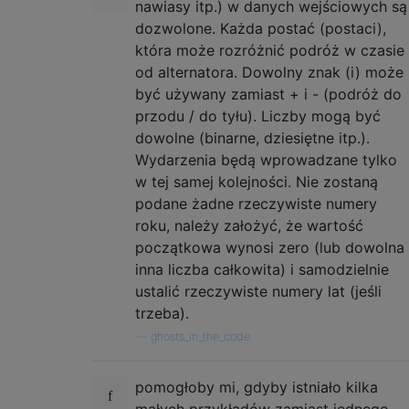
nawiasy itp.) w danych wejściowych są
dozwolone. Każda postać (postaci),
która może rozróżnić podróż w czasie
od alternatora. Dowolny znak (i) może
być używany zamiast + i - (podróż do
przodu / do tyłu). Liczby mogą być
dowolne (binarne, dziesiętne itp.).
Wydarzenia będą wprowadzane tylko
w tej samej kolejności. Nie zostaną
podane żadne rzeczywiste numery
roku, należy założyć, że wartość
początkowa wynosi zero (lub dowolna
inna liczba całkowita) i samodzielnie
ustalić rzeczywiste numery lat (jeśli
trzeba).
—
ghosts_in_the_code
pomogłoby mi, gdyby istniało kilka