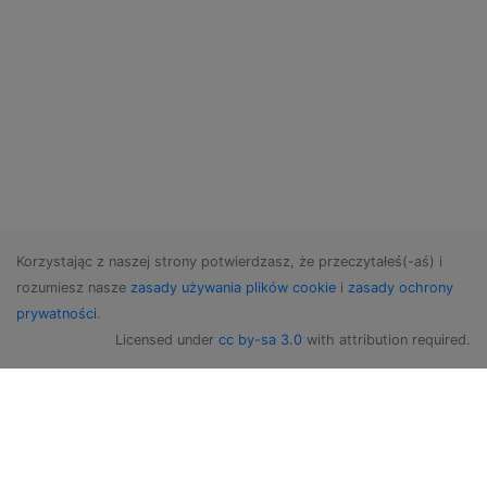
Korzystając z naszej strony potwierdzasz, że przeczytałeś(-aś) i
rozumiesz nasze
zasady używania plików cookie
i
zasady ochrony
prywatności
.
Licensed under
cc by-sa 3.0
with attribution required.