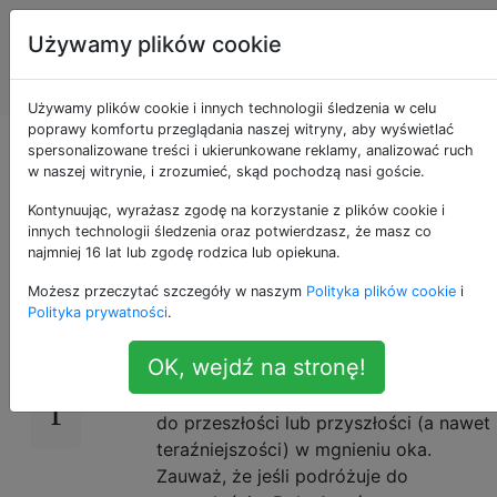
Programowanie
Tagi
Używamy plików cookie
puzzli i Code
Account
Golf
Używamy plików cookie i innych technologii śledzenia w celu
poprawy komfortu przeglądania naszej witryny, aby wyświetlać
Paradoks podróży w
spersonalizowane treści i ukierunkowane reklamy, analizować ruch
w naszej witrynie, i zrozumieć, skąd pochodzą nasi goście.
czasie
Kontynuując, wyrażasz zgodę na korzystanie z plików cookie i
innych technologii śledzenia oraz potwierdzasz, że masz co
najmniej 16 lat lub zgodę rodzica lub opiekuna.
Możesz przeczytać szczegóły w naszym
Polityka plików cookie
i
Mężczyzna ma dwa urządzenia.
17
Polityka prywatności
.
Wehikuł czasu
- może kontrolować tę
OK, wejdź na stronę!
maszynę, myśląc. Pozwala mu na
podróż z dowolnego miejsca w czasie
do przeszłości lub przyszłości (a nawet
teraźniejszości) w mgnieniu oka.
Zauważ, że jeśli podróżuje do