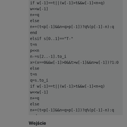
if w[-1]==t||(w[-1]>t&&w[-1]<n+q)

w<<w[-1]

n+=q

else

n+=(t<p[-1]&&n+q>p[-1])?q%(p[-1]-n):q

end

elsif s[0..1]=="T-"

t=n

p<<n

n-=s[2..-1].to_i

x=(x==0&&w[-1]>0&&t>w[-1]&&n>w[-1])?1:0

else

t=n

q=s.to_i

if w[-1]==t||(w[-1]>t&&w[-1]<n+q)

w<<w[-1]

n+=q

else

n+=(t<p[-1]&&n+q>p[-1])?q%(p[-1]-n):q

end

end

Wejście