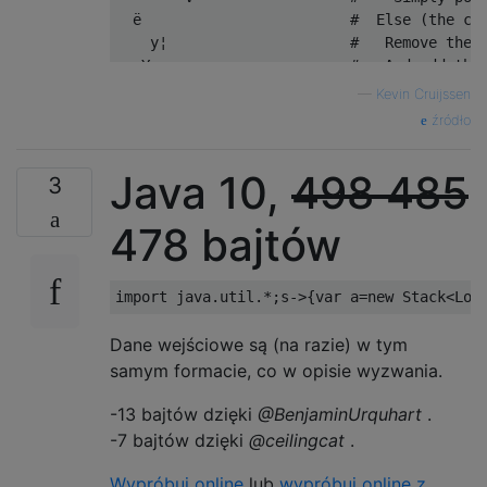
ë
#  Else (the cu
    y
¦
#   Remove the 
   Y  
+
#   And add the
©
#   Store this 
—
Kevin Cruijssen
¯@à
#   Check if an
źródło
           X
ðÊ˜à
#   Check if th
*
i  
}
#   And if both
Java 10,
498
485
1
#    Push a 1
3
                   q       
#    Stop the p
#    (after whi
478 bajtów
    Y
®Ÿ
#   Create a li
   X   
ª
#   Append it t
{
#   And then so
import
 java
.
util
.*;
s
->{
var a
=
new
Stack
<
Lon
         U                 
#   After which
®
V                      
#   And then se
Dane wejściowe są (na razie) w tym
# (if we haven'
samym formacie, co w opisie wyzwania.
-13 bajtów dzięki
@BenjaminUrquhart
.
-7 bajtów dzięki
@ceilingcat
.
Wypróbuj online
lub
wypróbuj online z