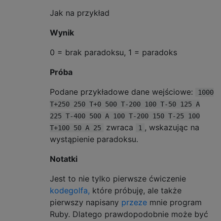
end

Jak na przykład
else

break

Wynik
end}

0 = brak paradoksu, 1 = paradoks
Próba
Podane przykładowe dane wejściowe:
1000
T+250 250 T+0 500 T-200 100 T-50 125 A
225 T-400 500 A 100 T-200 150 T-25 100
zwraca
, wskazując na
T+100 50 A 25
1
wystąpienie paradoksu.
Notatki
Jest to nie tylko pierwsze ćwiczenie
kodegolfa,
które próbuję, ale także
pierwszy napisany
przeze
mnie program
Ruby. Dlatego prawdopodobnie może być