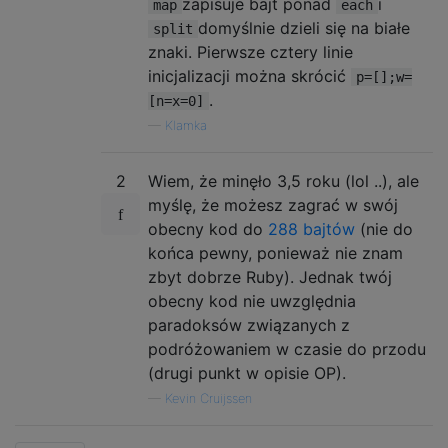
zapisuje bajt ponad
i
map
each
domyślnie dzieli się na białe
split
znaki. Pierwsze cztery linie
inicjalizacji można skrócić
p=[];w=
.
[n=x=0]
—
Klamka
2
Wiem, że minęło 3,5 roku (lol ..), ale
myślę, że możesz zagrać w swój
obecny kod do
288 bajtów
(nie do
końca pewny, ponieważ nie znam
zbyt dobrze Ruby). Jednak twój
obecny kod nie uwzględnia
paradoksów związanych z
podróżowaniem w czasie do przodu
(drugi punkt w opisie OP).
—
Kevin Cruijssen