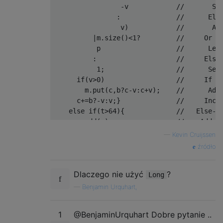
-
v            
//       Su
:
//      Els
                 v
)
//       Ad
|
m
.
size
()<
1
?
//     Or i
           p                   
//      Lea
:
//     Else
1
;
//      Set
if
(
v
>
0
)
//     If t
        m
.
put
(
c
,
b
?
c
-
v
:
c
+
v
);
//      Add
      c
+=
b
?-
v
:
v
;}
//     Incr
else
if
(
t
>
64
){
//   Else-i
      a
.
add
(
c
);
//    Add t
      m
.
clear
();}
//    And e
—
Kevin Cruijssen
else
{
//   Else (
źródło
      t
=
new
Long
(
S
);
//    Conve
      e
:
for
(
var e
:
m
.
entrySet
())
//    Loop 
Dlaczego nie użyć
?
if
((
k
=
e
.
getKey
())
//     If t
Long
>=
c
){
//     larg
—
Benjamin Urquhart,
for
(
v
=
c
;
v
<=
c
+
t
;)
//      Loo
if
(
a
.
contains
(
v
++))
//       If
1
@BenjaminUrquhart Dobre pytanie ..
break
 e
;
//        S