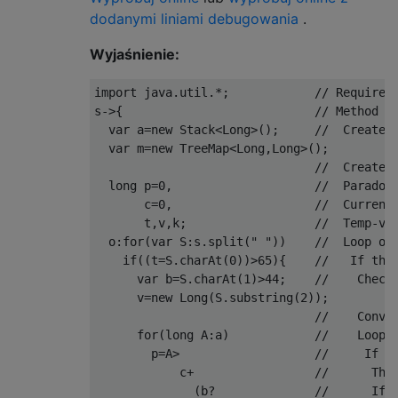
dodanymi liniami debugowania
.
Wyjaśnienie:
import
 java
.
util
.*;
// Required
s
->{
// Method w
  var a
=
new
Stack
<
Long
>();
//  Create 
  var m
=
new
TreeMap
<
Long
,
Long
>();
//  Create 
long
 p
=
0
,
//  Paradox
       c
=
0
,
//  Current
       t
,
v
,
k
;
//  Temp-va
  o
:
for
(
var S
:
s
.
split
(
" "
))
//  Loop ov
if
((
t
=
S
.
charAt
(
0
))>
65
){
//   If the
      var b
=
S
.
charAt
(
1
)>
44
;
//    Check
      v
=
new
Long
(
S
.
substring
(
2
));
//    Conve
for
(
long
 A
:
a
)
//    Loop 
        p
=
A
>
//     If a
            c
+
//      The
(
b
?
//      If 