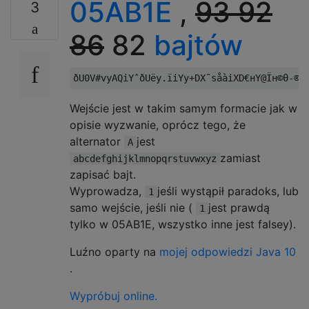
05AB1E
,
93
92
3
86
82
bajtów
Wejście jest w takim samym formacie jak w
opisie wyzwanie, oprócz tego, że
alternator
jest
A
zamiast
abcdefghijklmnopqrstuvwxyz
zapisać bajt.
Wyprowadza,
jeśli wystąpił paradoks, lub
1
samo wejście, jeśli nie (
jest prawdą
1
tylko w 05AB1E, wszystko inne jest falsey).
Luźno oparty na
mojej odpowiedzi Java 10
.
Wypróbuj online.