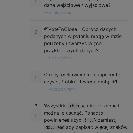
dane wejściowe / wyjściowe?
—
Addison Crump
@VoteToClose - Oprócz danych
podanych w pytaniu mogę w razie
potrzeby utworzyć więcej
przykładowych danych?
—
Peter Abolins,
O rany, całkowicie przegapiłem tę
część „Próbki”. Jestem idiotą. +1
—
Addison Crump
3
Wszystkie
są niepotrzebne i
then
można je usunąć. Ponadto
powinieneś użyć
zamiast,
{...}
aby zapisać więcej znaków.
do...end