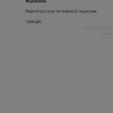
Wyzwanie
Najkrótszy kod (w bajtach) wygrywa.
code-golf
—
ghosts_in_the_code
źródło