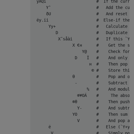
  yAQi                     
#  If the curre
      Y
ˆ
#   Add the cur
ð
U                   
#   And reset v
ë
y
.ï
i                    
#  Else-if the 
Yy
+
#   Calculate t
          D                
#   Duplicate `
           X
˜
s
åà
i          
#   If this `Y+
                 X 
€н
#    Get the st
                     Y@    
#    Check for 
                  D    
Ï
#    And only l
н
#    Then pop a
©
#    Store this
θ
#    Pop and on
-
#    Subtract i
%
#    And modulo
®¥
O
Ä
#     The absol
®θ
#    Then push 
                   Y
-
#    And subtra
                 YO        
#    Then sum t
                   V       
#    And pop an
ë
#   Else (`Y+y`
        V                  
#    Simply pop