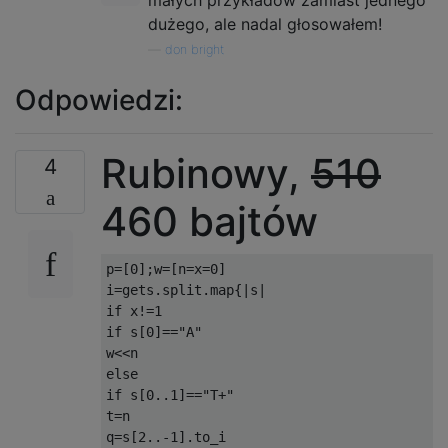
małych przykładów zamiast jednego
dużego, ale nadal głosowałem!
—
don bright
Odpowiedzi:
Rubinowy,
510
4
460 bajtów
p=[0];w=[n=x=0]

i=gets.split.map{|s|

if x!=1

if s[0]=="A"

w<<n

else

if s[0..1]=="T+"

t=n

q=s[2..-1].to_i
