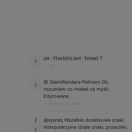
jak
jest
?
flexible
format
—
kot
@ GlennRanders-Pehrson Oh,
rozumiem co miałeś na myśli.
Edytowane.
—
ghosts_in_the_code
2
@sysreq Wszelkie dodatkowe znaki
interpunkcyjne (białe znaki, przecinki,