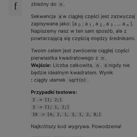
zbieżny do
.
n
Sekwencja
w ciągłej części jest zazwyczaj
a
zapisywana jako: [a
; a
, a
, a
, ... a
].
0
1
2
3
n
Napiszemy nasz w ten sam sposób, ale z
powtarzającą się częścią między średnikami.
Twoim celem jest zwrócenie ciągłej części
pierwiastka kwadratowego z
.
n
Wejście:
Liczba całkowita,
.
nigdy nie
n
n
będzie idealnym kwadratem. Wynik
:
ciągły ułamek
.
sqrt(n)
Przypadki testowe:
2 -> [1; 2;]
3 -> [1; 1, 2;]
19 -> [4; 2, 1, 3, 1, 2, 8;]
Najkrótszy kod wygrywa. Powodzenia!