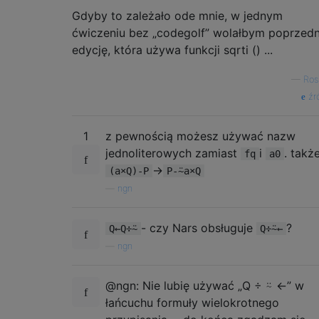
Gdyby to zależało ode mnie, w jednym
ćwiczeniu bez „codegolf” wolałbym poprzedn
edycję, która używa funkcji sqrti () ...
—
Ros
źr
1
z pewnością możesz używać nazw
jednoliterowych zamiast
i
. także
fq
a0
->
(a×Q)-P
P-⍨a×Q
—
ngn
- czy Nars obsługuje
?
Q←Q÷⍨
Q÷⍨←
—
ngn
@ngn: Nie lubię używać „Q ÷ ⍨ ←” w
łańcuchu formuły wielokrotnego