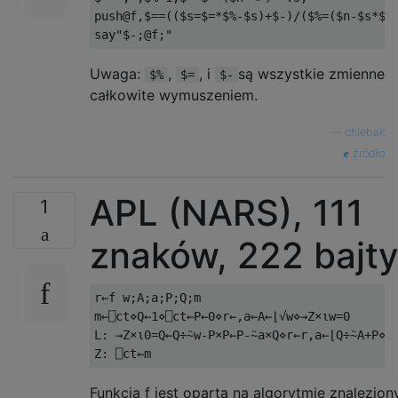
push@f,$==(($s=$=*$%-$s)+$-)/($%=($n-$s*$s)
Uwaga:
,
, i
są wszystkie zmienne
$%
$=
$-
całkowite wymuszeniem.
—
chlebak
źródło
APL (NARS), 111
1
znaków, 222 bajt
r←f w;A;a;P;Q;m

m←⎕ct⋄Q←1⋄⎕ct←P←0⋄r←,a←A←⌊√w⋄→Z×⍳w=0

L: →Z×⍳0=Q←Q÷⍨w-P×P←P-⍨a×Q⋄r←r,a←⌊Q÷⍨A+P⋄→L
Funkcja f jest oparta na algorytmie znalezio