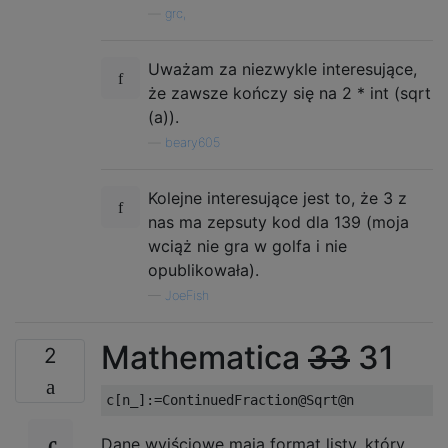
—
grc,
Uważam za niezwykle interesujące,
że zawsze kończy się na 2 * int (sqrt
(a)).
—
beary605
Kolejne interesujące jest to, że 3 z
nas ma zepsuty kod dla 139 (moja
wciąż nie gra w golfa i nie
opublikowała).
—
JoeFish
Mathematica
33
31
2
Dane wyjściowe mają format listy, który