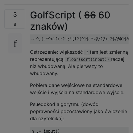
GolfScript (
66
60
3
znaków)
Ostrzeżenie: większość
tam jest zmienną
?
reprezentującą
raczej
floor(sqrt(input))
niż wbudowaną. Ale pierwszy to
wbudowany.
Pobiera dane wejściowe na standardowe
wejście i wyjścia na standardowe wyjście.
Psuedokod algorytmu (dowód
poprawności pozostawiony jako ćwiczenie
dla czytelnika):
n := input()
