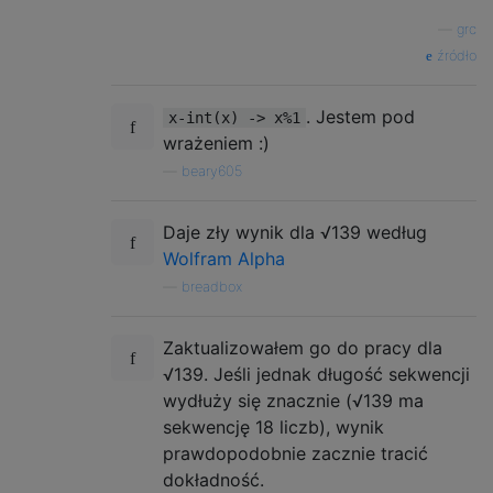
—
grc
źródło
. Jestem pod
x-int(x) -> x%1
wrażeniem :)
—
beary605
Daje zły wynik dla √139 według
Wolfram Alpha
—
breadbox
Zaktualizowałem go do pracy dla
√139. Jeśli jednak długość sekwencji
wydłuży się znacznie (√139 ma
sekwencję 18 liczb), wynik
prawdopodobnie zacznie tracić
dokładność.