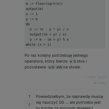
m := floor(sqrt(n))

output(m)

x := 1

y := m

do

  x := (n - y * y) / x

  output((m + y) / x)

  y := m - (m + y) % x

Po raz kolejny potrzebuję jednego
operatora, który bierze
stos i
a b
pozostawia
na stosie.
a/b a%b
—
Peter Taylor
źródło
1
Powiedziałbym, że naprawdę muszę
się nauczyć GS ... ale
potrzeba
jest
tu trochę za mocnym słowem;)