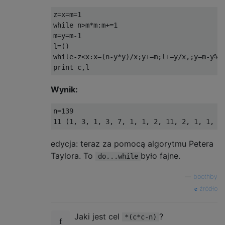
z=x=m=1

while n>m*m:m+=1

m=y=m-1

l=()

while-z<x:x=(n-y*y)/x;y+=m;l+=y/x,;y=m-y%x;
Wynik:
n=139

edycja: teraz za pomocą algorytmu Petera
Taylora. To
było fajne.
do...while
—
boothby
źródło
Jaki jest cel
?
*(c*c-n)