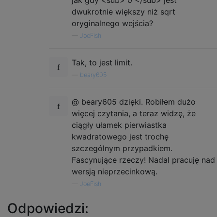
jak gdy <sub> 0 </sub> jest
dwukrotnie większy niż sqrt
oryginalnego wejścia?
—
JoeFish
Tak, to jest limit.
—
beary605
@ beary605 dzięki. Robiłem dużo
więcej czytania, a teraz widzę, że
ciągły ułamek pierwiastka
kwadratowego jest trochę
szczególnym przypadkiem.
Fascynujące rzeczy! Nadal pracuję nad
wersją nieprzecinkową.
—
JoeFish
Odpowiedzi: