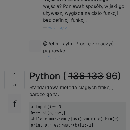
wejścia? Ponieważ sposób, w jaki go
używasz, wygląda na ciało funkcji
bez definicji funkcji.
—
Peter Taylor
@Peter Taylor Proszę zobaczyć
poprawkę.
—
DavidC
Python (
136 133
96)
1
Standardowa metoda ciągłych frakcji,
bardzo golfa.
a=input()**.5

D=c=int(a);b=[]

while c!=D*2:a=1/(a%1);c=int(a);b+=[c]
