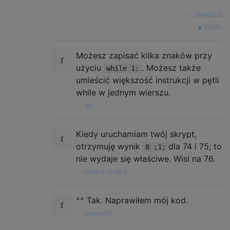
—
beary605
źródło
Możesz zapisać kilka znaków przy
użyciu
. Możesz także
while 1:
umieścić większość instrukcji w pętli
while w jednym wierszu.
—
grc
Kiedy uruchamiam twój skrypt,
otrzymuję wynik
dla 74 i 75; to
8 ;1;
nie wydaje się właściwe. Wisi na 76.
—
chleba chleba
^^ Tak. Naprawiłem mój kod.
—
beary605