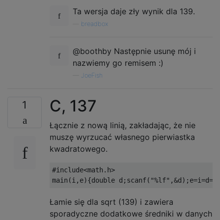
Ta wersja daje zły wynik dla 139.
—
breadbox
@boothby Następnie usunę mój i
nazwiemy go remisem :)
—
JoeFish
C, 137
1
Łącznie z nową linią, zakładając, że nie
muszę wyrzucać własnego pierwiastka
kwadratowego.
#include<math.h>

Łamie się dla sqrt (139) i zawiera
sporadyczne dodatkowe średniki w danych