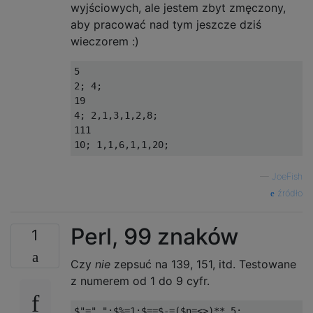
wyjściowych, ale jestem zbyt zmęczony,
aby pracować nad tym jeszcze dziś
wieczorem :)
5

2; 4;

19

4; 2,1,3,1,2,8;

111

—
JoeFish
źródło
Perl, 99 znaków
1
Czy
nie
zepsuć na 139, 151, itd. Testowane
z numerem od 1 do 9 cyfr.
$"=",";$%=1;$==$-=($n=<>)**.5;
