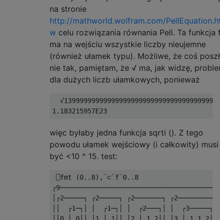
na stronie
http://mathworld.wolfram.com/PellEquation.h
w
celu rozwiązania równania Pell. Ta funkcja 
ma na wejściu wszystkie liczby nieujemne
(również ułamek typu). Możliwe, że coś posz
nie tak, pamiętam, że √ ma, jak widzę, probl
dla dużych liczb ułamkowych, ponieważ
  √1399999999999999999999999999999999999999
więc byłaby jedna funkcja sqrti (). Z tego
powodu ułamek wejściowy (i całkowity) musi
być <10 ^ 15. test:
 ⎕fmt (0..8),¨⊂¨f¨0..8

┌9─────────────────────────────────────────
│┌2─────┐ ┌2─────┐ ┌2───────┐ ┌2─────────┐ 
││  ┌1─┐│ │  ┌1─┐│ │  ┌2───┐│ │  ┌3─────┐│ 
││0 │ 0││ │1 │ 1││ │2 │ 1 2││ │3 │ 1 1 2││ 