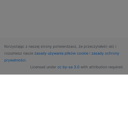
Korzystając z naszej strony potwierdzasz, że przeczytałeś(-aś) i
rozumiesz nasze
zasady używania plików cookie
i
zasady ochrony
prywatności
.
Licensed under
cc by-sa 3.0
with attribution required.