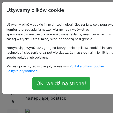
Programowanie
Tagi
Używamy plików cookie
puzzli i Code
Account
Golf
Używamy plików cookie i innych technologii śledzenia w celu popraw
komfortu przeglądania naszej witryny, aby wyświetlać
Określanie ciągłych
spersonalizowane treści i ukierunkowane reklamy, analizować ruch w
naszej witrynie, i zrozumieć, skąd pochodzą nasi goście.
ułamków
Kontynuując, wyrażasz zgodę na korzystanie z plików cookie i innych
technologii śledzenia oraz potwierdzasz, że masz co najmniej 16 lat l
zgodę rodzica lub opiekuna.
pierwiastków
Możesz przeczytać szczegóły w naszym
Polityka plików cookie
i
kwadratowych
Polityka prywatności
.
OK, wejdź na stronę!
Ułamka
z szeregu
jest ułamkiem w
13
n
następującej postaci: