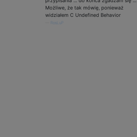
przypisania ... do końca zgadzam się ...
Możliwe, że tak mówię, ponieważ
widziałem C Undefined Behavior
—
RosLuP