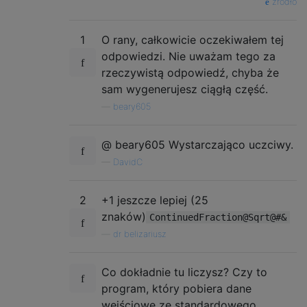
źródło
1
O rany, całkowicie oczekiwałem tej
odpowiedzi. Nie uważam tego za
rzeczywistą odpowiedź, chyba że
sam wygenerujesz ciągłą część.
—
beary605
@ beary605 Wystarczająco uczciwy.
—
DavidC
2
+1 jeszcze lepiej (25
znaków)
ContinuedFraction@Sqrt@#&
—
dr belizariusz
Co dokładnie tu liczysz? Czy to
program, który pobiera dane
wejściowe ze standardowego