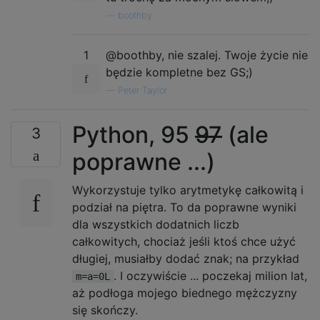
—
boothby
1
@boothby, nie szalej. Twoje życie nie
będzie kompletne bez GS;)
—
Peter Taylor
Python, 95
97
(ale
3
poprawne ...)
Wykorzystuje tylko arytmetykę całkowitą i
podział na piętra. To da poprawne wyniki
dla wszystkich dodatnich liczb
całkowitych, chociaż jeśli ktoś chce użyć
długiej, musiałby dodać znak; na przykład
. I oczywiście ... poczekaj milion lat,
m=a=0L
aż podłoga mojego biednego mężczyzny
się skończy.