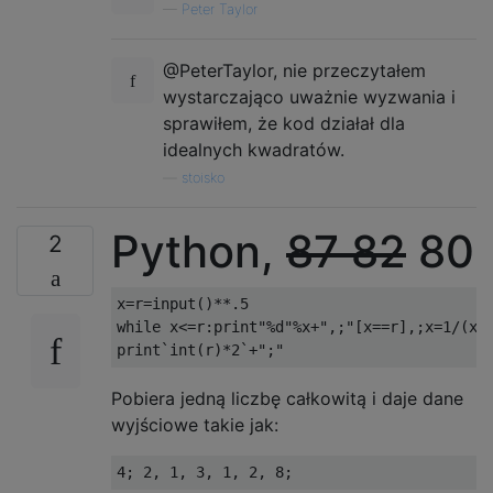
—
Peter Taylor
@PeterTaylor, nie przeczytałem
wystarczająco uważnie wyzwania i
sprawiłem, że kod działał dla
idealnych kwadratów.
—
stoisko
Python,
87
82
80
2
x=r=input()**.5

while x<=r:print"%d"%x+",;"[x==r],;x=1/(x%1
Pobiera jedną liczbę całkowitą i daje dane
wyjściowe takie jak: