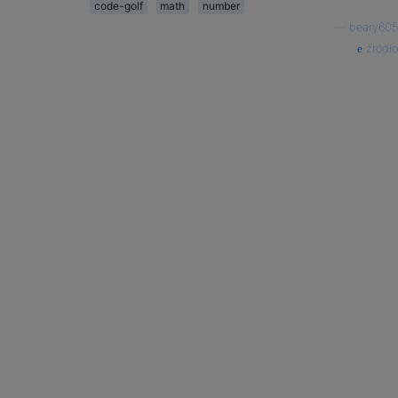
code-golf
math
number
—
beary605
źródło