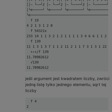
││~ └~─┘2 │~ └~─┘2 │~ └~───┘2 │~ └~─────┘2 
│└∊─────┘ └∊─────┘ └∊───────┘ └∊─────────┘ 
└∊─────────────────────────────────────────
  f 19

4 2 1 3 1 2 8 

  f 54321x

233 14 1 1 3 2 1 2 1 1 1 1 3 4 6 6 1 1 2 7 
  f 139

11 1 3 1 3 7 1 1 2 11 2 1 1 7 3 1 3 1 22 

  +∘÷/f 139

11.78982612

  √139

jeśli argument jest kwadratem liczby, zwróci
jedną listę tylko jednego elementu, sqrt tej
liczby
  f 4
