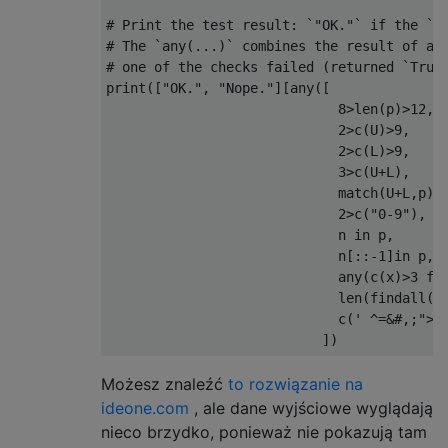
# Print the test result: `"OK."` if the `an
# The `any(...)` combines the result of all
# one of the checks failed (returned `True`
print(["OK.", "Nope."][any([               
                             8>len(p)>12,  
                             2>c(U)>9,     
                             2>c(L)>9,     
                             3>c(U+L),     
                             match(U+L,p), 
                             2>c("0-9"),   
                             n in p,       
                             n[::-1]in p,  
                             any(c(x)>3 for
                             len(findall("(
                             c(' ^=&#,;"><[
Możesz znaleźć
to rozwiązanie na
ideone.com
, ale dane wyjściowe wyglądają
nieco brzydko, ponieważ nie pokazują tam