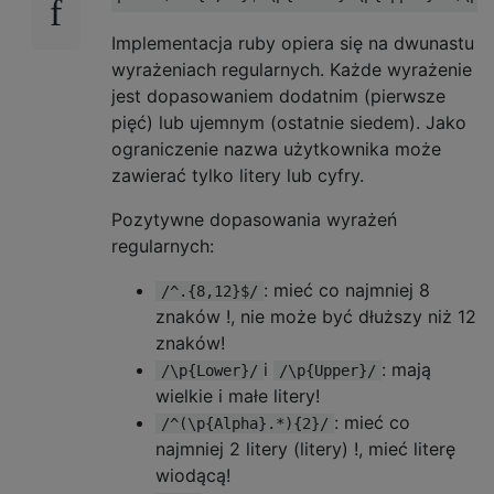
Implementacja ruby ​​opiera się na dwunastu
wyrażeniach regularnych. Każde wyrażenie
jest dopasowaniem dodatnim (pierwsze
pięć) lub ujemnym (ostatnie siedem). Jako
ograniczenie nazwa użytkownika może
zawierać tylko litery lub cyfry.
Pozytywne dopasowania wyrażeń
regularnych:
: mieć co najmniej 8
/^.{8,12}$/
znaków !, nie może być dłuższy niż 12
znaków!
i
: mają
/\p{Lower}/
/\p{Upper}/
wielkie i małe litery!
: mieć co
/^(\p{Alpha}.*){2}/
najmniej 2 litery (litery) !, mieć literę
wiodącą!