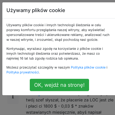
Programowanie
Tagi
Używamy plików cookie
puzzli i Code
Account
Golf
Używamy plików cookie i innych technologii śledzenia w celu
poprawy komfortu przeglądania naszej witryny, aby wyświetlać
Bezpieczeństwo
spersonalizowane treści i ukierunkowane reklamy, analizować ruch
w naszej witrynie, i zrozumieć, skąd pochodzą nasi goście.
przez Post-It
Kontynuując, wyrażasz zgodę na korzystanie z plików cookie i
innych technologii śledzenia oraz potwierdzasz, że masz co
najmniej 16 lat lub zgodę rodzica lub opiekuna.
Możesz przeczytać szczegóły w naszym
Polityka plików cookie
i
Jak zapewne wiesz, hakerzy są wszędzie i
16
Polityka prywatności
.
chcą zhakować wszystko. Zostaliśmy
poproszeni o określenie
wymagań
OK, wejdź na stronę!
dotyczących hasła, które powstrzymają
każdego hakera
. Problem polega na tym, że
twój szef słyszał, że płacenie za LOC jest złe
i płaci ci 1800 $ - 0,03 $ * znaków
wstawianych miesięcznie, abyś napisał