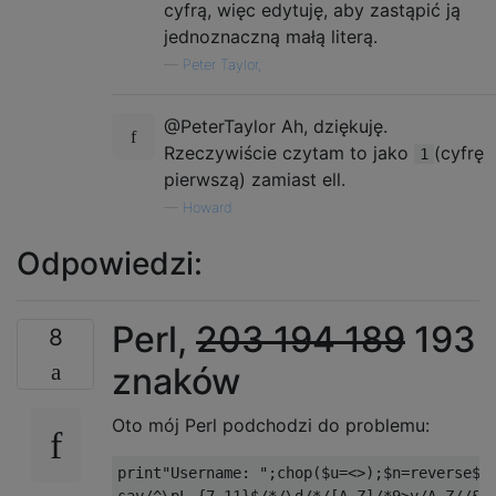
cyfrą, więc edytuję, aby zastąpić ją
jednoznaczną małą literą.
—
Peter Taylor,
@PeterTaylor Ah, dziękuję.
Rzeczywiście czytam to jako
(cyfrę
1
pierwszą) zamiast ell.
—
Howard
Odpowiedzi:
Perl,
203
194
189
193
8
znaków
Oto mój Perl podchodzi do problemu:
print"Username: ";chop($u=<>);$n=reverse$u;