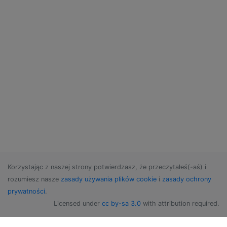
Korzystając z naszej strony potwierdzasz, że przeczytałeś(-aś) i
rozumiesz nasze
zasady używania plików cookie
i
zasady ochrony
prywatności
.
Licensed under
cc by-sa 3.0
with attribution required.