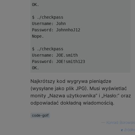
OK.

$ ./checkpass

Username: John

Password: JohnnhoJ12

Nope.

$ ./checkpass

Username: JOE.smith

Password: JOE!smith123

Najkrótszy kod wygrywa pieniądze
(wysyłane jako plik JPG). Musi wyświetlać
monity „Nazwa użytkownika” i „Hasło:” oraz
odpowiadać dokładną wiadomością.
code-golf
—
Konrad Borowski
źródło