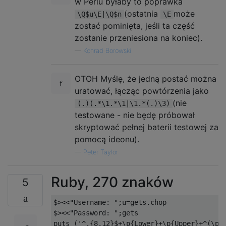
w Perlu byłaby to poprawka
(ostatnia
może
\Q$u\E|\Q$n
\E
zostać pominięta, jeśli ta część
zostanie przeniesiona na koniec).
—
Konrad Borowski
OTOH Myślę, że jedną postać można
uratować, łącząc powtórzenia jako
(nie
(.)(.*\1.*\1|\1.*(.)\3)
testowane - nie będę próbował
skryptować pełnej baterii testowej za
pomocą ideonu).
—
Peter Taylor
Ruby, 270 znaków
5
$><<"Username: ";u=gets.chop

$><<"Password: ";gets
