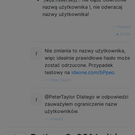
/#{u.reverse}/
nazwą użytkownika !, nie odwracaj
nazwy użytkownika!
—
Howard
źródło
Nie zmienia to nazwy użytkownika,
więc idealnie prawidłowe hasło może
zostać odrzucone. Przypadek
testowy na
ideone.com/bPpeo
—
Peter Taylor
@PeterTaylor Dlatego w odpowiedzi
zauważyłem ograniczenie nazw
użytkowników.
—
Howard