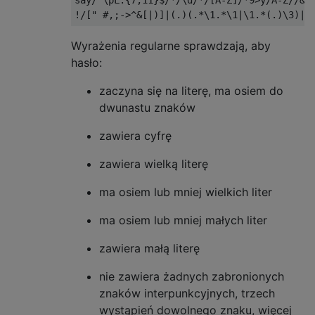
say/^\pL.{7,11}$/*/\d/*/[A-Z]/*9>y/A-Z//&y/
Wyrażenia regularne sprawdzają, aby
hasło:
zaczyna się na literę, ma osiem do
dwunastu znaków
zawiera cyfrę
zawiera wielką literę
ma osiem lub mniej wielkich liter
ma osiem lub mniej małych liter
zawiera małą literę
nie zawiera żadnych zabronionych
znaków interpunkcyjnych, trzech
wystąpień dowolnego znaku, więcej