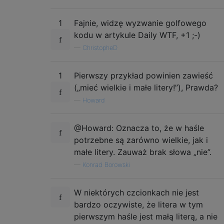
1
Fajnie, widzę wyzwanie golfowego
kodu w artykule Daily WTF, +1 ;-)
—
ChristopheD
1
Pierwszy przykład powinien zawieść
(„mieć wielkie i małe litery!”), Prawda?
—
Howard
@Howard: Oznacza to, że w haśle
potrzebne są zarówno wielkie, jak i
małe litery. Zauważ brak słowa „nie”.
—
Konrad Borowski
W niektórych czcionkach nie jest
bardzo oczywiste, że litera w tym
pierwszym haśle jest małą literą, a nie