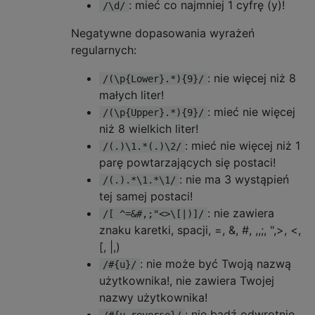
: mieć co najmniej 1 cyfrę (y)!
/\d/
Negatywne dopasowania wyrażeń
regularnych:
: nie więcej niż 8
/(\p{Lower}.*){9}/
małych liter!
: mieć nie więcej
/(\p{Upper}.*){9}/
niż 8 wielkich liter!
: mieć nie więcej niż 1
/(.)\1.*(.)\2/
parę powtarzających się postaci!
: nie ma 3 wystąpień
/(.).*\1.*\1/
tej samej postaci!
: nie zawiera
/[ ^=&#,;"<>\[|)]/
znaku karetki, spacji, =, &, #, ,,;, ",>, <,
[, |,)
: nie może być Twoją nazwą
/#{u}/
użytkownika!, nie zawiera Twojej
nazwy użytkownika!
: nie bądź odwrotnie