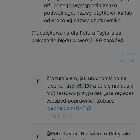
niż jednego wystąpienia znaku
podwójnego, nazwy użytkownika lub
odwróconej nazwy użytkownika.
(Podziękowania dla Petera Taylora za
wskazanie błędu w wersji 189 znaków).
—
chlebak
źródło
Zrozumiałem, jak uruchomić to na
ideone,
a to się nie udaje
use v5.10;
mój testowy przypadek „are regexes
escaped poprawnie”. Zobacz
ideone.com/QKFnZ
—
Peter Taylor
@PeterTaylor: Nie wiem o Ruby, ale