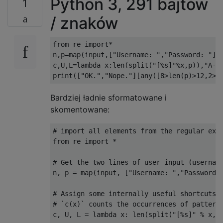
Python 3, 291 bajtów
1
/ znaków
from re import*

n,p=map(input,["Username: ","Password: "])

c,U,L=lambda x:len(split("[%s]"%x,p)),"A-Z"
Bardziej ładnie sformatowane i
skomentowane:
# import all elements from the regular expr
from re import *

# Get the two lines of user input (username
n, p = map(input, ["Username: ","Password: 
# Assign some internally useful shortcuts (
# `c(x)` counts the occurrences of pattern 
c, U, L = lambda x: len(split("[%s]" % x, p