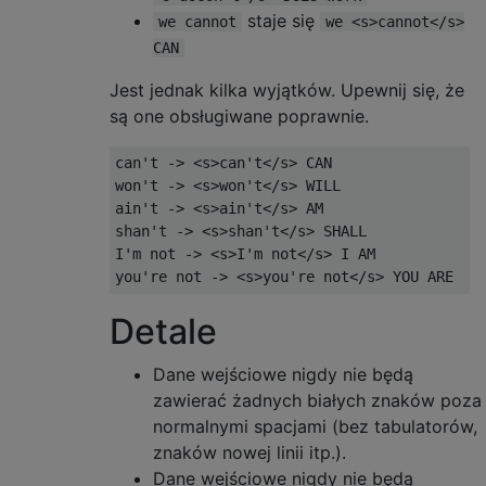
staje się
we cannot
we <s>cannot</s>
CAN
Jest jednak kilka wyjątków. Upewnij się, że
są one obsługiwane poprawnie.
can't -> <s>can't</s> CAN

won't -> <s>won't</s> WILL

ain't -> <s>ain't</s> AM

shan't -> <s>shan't</s> SHALL

I'm not -> <s>I'm not</s> I AM

Detale
Dane wejściowe nigdy nie będą
zawierać żadnych białych znaków poza
normalnymi spacjami (bez tabulatorów,
znaków nowej linii itp.).
Dane wejściowe nigdy nie będą