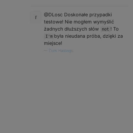
@DLosc Doskonałe przypadki
testowe! Nie mogłem wymyślić
żadnych dłuższych słów
! To
not
była nieudana próba, dzięki za
I'm
miejsce!
—
Dom Hastings,