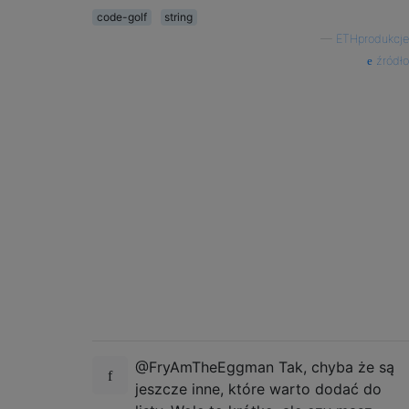
code-golf
string
—
ETHprodukcje
źródło
@FryAmTheEggman Tak, chyba że są
jeszcze inne, które warto dodać do