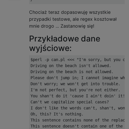
Chociaż teraz dopasowuję wszystkie
przypadki testowe, ale regex kosztował
mnie drogo ... Zastanowię się!
Przykładowe dane
wyjściowe:
$perl 
-
p can
.
pl 
<<<
"I'm sorry, but you can
Driving on the beach isn't allowed.

Driving on the beach is not allowed.

Please don't jump in; I cannot imagine what
Don't worry; we won't get into trouble.

I'm not perfect, but you're not either.

You shan't do it 'cause I ain't doin' it!

Can't we capitalize special cases?

I don't like the words can't, shan't, won't
Oh, this? It's nothing.

This sentence contains none of the replacem
This sentence doesn't contain one of the re