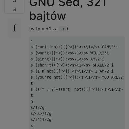
GNU Sed, 321
bajtów
(w tym +1 za
)
-r
:
s
!(
can
(
'|no)t)([^<])!<s>\1</s> CAN\3!i

s!(won'
t
)([^<])!<
s
>
\1
</
s
>
 WILL\2
!
i

s
!(
ain
't)([^<])!<s>\1</s> AM\2!i

s!(shan'
t
)([^<])!<
s
>
\1
</
s
>
 SHALL\2
!
i

s
!(
I
'm not)([^<])!<s>\1</s> I AM\2!i

s!(you'
re 
not
)([^<])!<
s
>
\1
</
s
>
 YOU ARE\2
!
i

t

s
!(([^
.!?]+)(
n
't| not))([^<])!<s>\1</s> \U
t

h

s/1//g

s/<s>/1/g

s/[^1]//g

x
