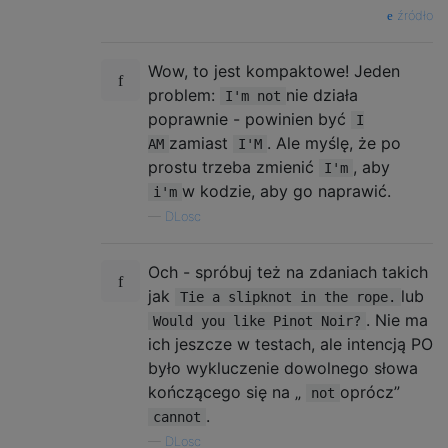
źródło
Wow, to jest kompaktowe! Jeden
problem:
nie działa
I'm not
poprawnie - powinien być
I
zamiast
. Ale myślę, że po
AM
I'M
prostu trzeba zmienić
, aby
I'm
w kodzie, aby go naprawić.
i'm
—
DLosc
Och - spróbuj też na zdaniach takich
jak
lub
Tie a slipknot in the rope.
. Nie ma
Would you like Pinot Noir?
ich jeszcze w testach, ale intencją PO
było wykluczenie dowolnego słowa
kończącego się na „
oprócz”
not
.
cannot
—
DLosc