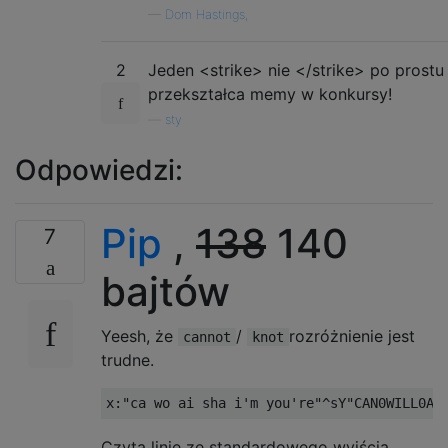
—
Dom Hastings,
2
Jeden <strike> nie </strike> po prostu
przekształca memy w konkursy!
—
sty
Odpowiedzi:
Pip
,
138
140
7
bajtów
Yeesh, że
/
rozróżnienie jest
cannot
knot
trudne.
Czyta linię ze standardowego wyjścia,