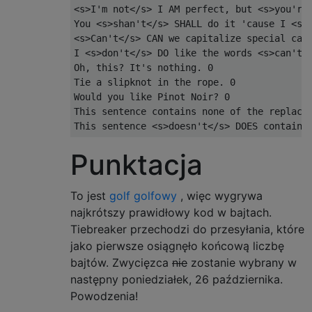
<s>I'm not</s> I AM perfect, but <s>you're 
You <s>shan't</s> SHALL do it 'cause I <s>a
<s>Can't</s> CAN we capitalize special case
I <s>don't</s> DO like the words <s>can't</
Oh, this? It's nothing. 0

Tie a slipknot in the rope. 0

Would you like Pinot Noir? 0

This sentence contains none of the replacem
Punktacja
To jest
golf golfowy
, więc wygrywa
najkrótszy prawidłowy kod w bajtach.
Tiebreaker przechodzi do przesyłania, które
jako pierwsze osiągnęło końcową liczbę
bajtów. Zwycięzca
nie
zostanie wybrany w
następny poniedziałek, 26 października.
Powodzenia!