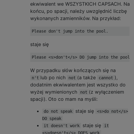
ekwiwalent we WSZYSTKICH CAPSACH. Na
końcu, po spacji, należy uwzględnić liczbę
wykonanych zamienników. Na przykład:
staje się
W przypadku słów kończących się na
lub po nich
(a także
),
n't
not
cannot
dodatnim ekwiwalentem jest wszystko do
wyżej wymienionych
(z wyłączeniem
not
spacji). Oto co mam na myśli:
staje się
do not speak
<s>do not</s>
DO speak
staje się
it doesn't work
it
<s>doesn't</s> DOES work