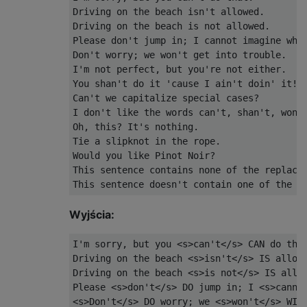
Driving on the beach isn't allowed.

Driving on the beach is not allowed.

Please don't jump in; I cannot imagine what
Don't worry; we won't get into trouble.

I'm not perfect, but you're not either.

You shan't do it 'cause I ain't doin' it!

Can't we capitalize special cases?

I don't like the words can't, shan't, won't
Oh, this? It's nothing.

Tie a slipknot in the rope.

Would you like Pinot Noir?

This sentence contains none of the replacem
Wyjścia:
I'm sorry, but you <s>can't</s> CAN do that
Driving on the beach <s>isn't</s> IS allowe
Driving on the beach <s>is not</s> IS allow
Please <s>don't</s> DO jump in; I <s>cannot
<s>Don't</s> DO worry; we <s>won't</s> WILL