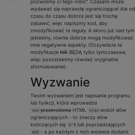
pozwolimy ci tego robić”. Czasami może
wydawać się naprawdę ograniczające! Ale od
czasu do czasu dobrze jest się trochę
zabawić, więc napiszmy kod, aby
zmodyfikować te reguły. A skoro już nad tym
jesteśmy, równie dobrze mogą modyfikować
inne negatywne aspekty. (Oczywiście te
modyfikacje
NIE
BĘDĄ tylko tymczasowe,
więc pozostawimy również oryginalne
sformułowanie).
Wyzwanie
Twoim wyzwaniem jest napisanie programu
lub funkcji, która wprowadza
przekreślenia
HTML
wokół słów
<s>
</s>
ograniczających - to znaczy słów
kończących się
lub poprzedzających
n't
- a po każdym z nich wstawia dodatni
not