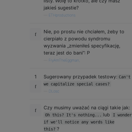
listy. Wolę to krótko, ale czy masz
jakieś sugestie?
—
ETHproductions
Nie, po prostu nie chciałem, żeby to
cierpiało z powodu syndromu
wyzwania „zmieniłeś specyfikację,
teraz jest do bani”: P
—
FryAmTheEggman,
1
Sugerowany przypadek testowy:
Can't
we capitalize special cases?
—
DLosc
Czy musimy uważać na ciągi takie jak:
lub
Oh this? It's nothing...
I wonder
if we'll notice any words like
?
this?