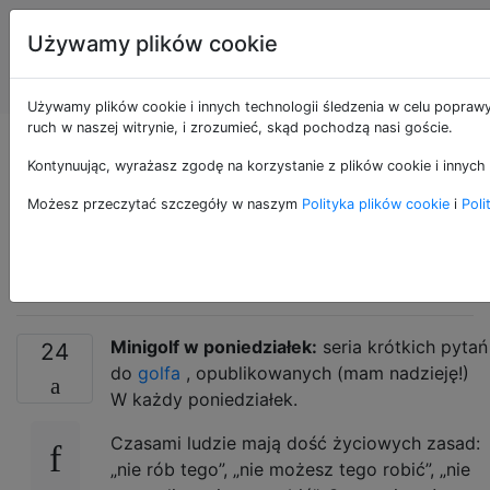
Programowanie
Tagi
Używamy plików cookie
puzzli i Code
Account
Golf
Używamy plików cookie i innych technologii śledzenia w celu poprawy
ruch w naszej witrynie, i zrozumieć, skąd pochodzą nasi goście.
Monday Mini-Golf #
Kontynuując, wyrażasz zgodę na korzystanie z plików cookie i innych 
5: <s> Don't </s>
Możesz przeczytać szczegóły w naszym
Polityka plików cookie
i
Poli
ZRÓB to w domu
Minigolf w poniedziałek:
seria krótkich pytań
24
do
golfa
, opublikowanych (mam nadzieję!)
W każdy poniedziałek.
Czasami ludzie mają dość życiowych zasad:
„nie rób tego”, „nie możesz tego robić”, „nie