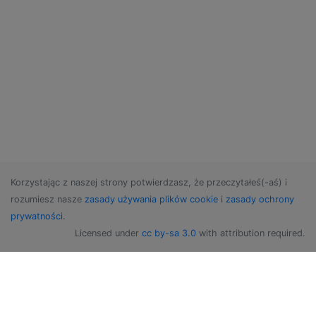
Korzystając z naszej strony potwierdzasz, że przeczytałeś(-aś) i
rozumiesz nasze
zasady używania plików cookie
i
zasady ochrony
prywatności
.
Licensed under
cc by-sa 3.0
with attribution required.