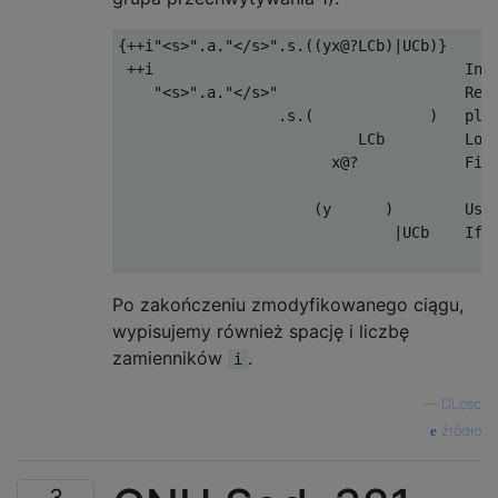
{++i"<s>".a."</s>".s.((yx@?LCb)|UCb)}

 ++i                                   Incr
    "<s>".a."</s>"                     Retu
                  .s.(             )   plus
                           LCb         Lowe
                        x@?            Find
                                         no
                      (y      )        Use 
                               |UCb    If i
Po zakończeniu zmodyfikowanego ciągu,
wypisujemy również spację i liczbę
zamienników
.
i
—
DLosc
źródło
3