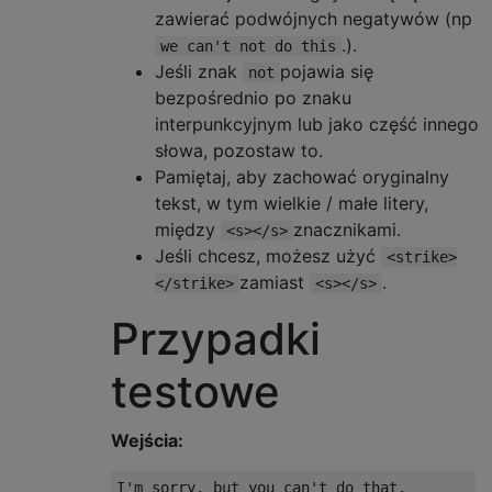
zawierać podwójnych negatywów (np
.).
we can't not do this
Jeśli znak
pojawia się
not
bezpośrednio po znaku
interpunkcyjnym lub jako część innego
słowa, pozostaw to.
Pamiętaj, aby zachować oryginalny
tekst, w tym wielkie / małe litery,
między
znacznikami.
<s></s>
Jeśli chcesz, możesz użyć
<strike>
zamiast
.
</strike>
<s></s>
Przypadki
testowe
Wejścia:
I'm sorry, but you can't do that.
