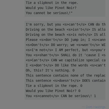
Tie a slipknot in the rope.

Would you like Pinot Noir?

You cannot be serious\!"
I'm sorry, but you <s>can't</s> CAN do that
Driving on the beach <s>isn't</s> IS allowe
Driving on the beach <s>is not</s> IS allow
Please <s>don't</s> DO jump in; I <s>cannot
<s>Don't</s> DO worry; we <s>won't</s> WILL
<s>I'm not</s> I AM perfect, but <s>you're 
You <s>shan't</s> SHALL do it 'cause I <s>a
<s>Can't</s> CAN we capitalize special case
I <s>don't</s> DO like the words <s>can't</
Oh, this? It's nothing. 0

This sentence contains none of the replacem
This sentence <s>doesn't</s> DOES contain o
Tie a slipknot in the rope. 0

Would you like Pinot Noir? 0

—
Dom Hastings