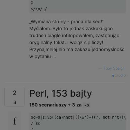
G

s/\n/ /
„Wymiana struny - praca dla sed!”
Myślałem. Było to jednak zaskakująco
trudne i ciągle infilopowałem, zastępując
oryginalny tekst. I wciąż się liczy!
Przynajmniej nie ma zakazu jednomyślności
w pytaniu ...
—
Toby Speight
źródło
Perl, 153 bajty
2
150 scenariuszy + 3 za
-p
$c
=
0
|
s
!
\b
((
ca
)
nnot
|([
\w
']+)(?: not|n'
t
))
\b
/
/