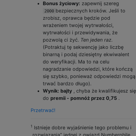
Bonus życiowy:
zapewnij szereg
bezpiecznych kroków. Jeśli to
2000
zrobisz, oprawca będzie pod
wrażeniem twojej wytrwałości,
wytrwałości i przewidywania, że ​​
pozwolą ci żyć.
Ten jeden raz.
(Potraktuj tę sekwencję jako liczbę
binarną i podaj dziesiętny ekwiwalent
do weryfikacji. Ma to na celu
nagradzanie odpowiedzi, które kończą
się szybko, ponieważ odpowiedzi mogą
trwać bardzo długo).
Wynik: bajty
, chyba że kwalifikujesz się
do
premii - pomnóż przez 0,75
.
Przetrwać!
1
Istnieje dobre wyjaśnienie tego problemu i
„rozwiązania” jednej z gwiazd Numberphile,