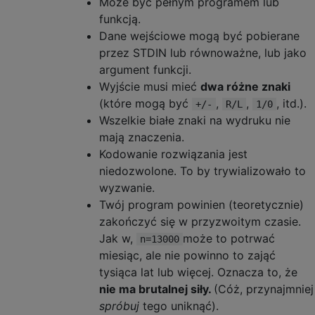
Może być pełnym programem lub
funkcją.
Dane wejściowe mogą być pobierane
przez STDIN lub równoważne, lub jako
argument funkcji.
Wyjście musi mieć
dwa różne znaki
(które mogą być
,
,
, itd.).
+/-
R/L
1/0
Wszelkie białe znaki na wydruku nie
mają znaczenia.
Kodowanie rozwiązania jest
niedozwolone. To by trywializowało to
wyzwanie.
Twój program powinien (teoretycznie)
zakończyć się w przyzwoitym czasie.
Jak w,
może to potrwać
n=13000
miesiąc, ale nie powinno to zająć
tysiąca lat lub więcej. Oznacza to, że
nie ma brutalnej siły.
(Cóż, przynajmniej
spróbuj
tego uniknąć).