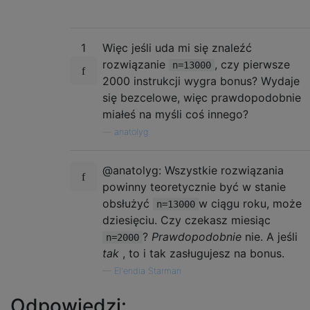
1
Więc jeśli uda mi się znaleźć
rozwiązanie
, czy pierwsze
n=13000
2000 instrukcji wygra bonus? Wydaje
się bezcelowe, więc prawdopodobnie
miałeś na myśli coś innego?
—
anatolyg
@anatolyg: Wszystkie rozwiązania
powinny teoretycznie być w stanie
obsłużyć
w ciągu roku, może
n=13000
dziesięciu. Czy czekasz miesiąc
?
Prawdopodobnie
nie. A jeśli
n=2000
tak
, to i tak zasługujesz na bonus.
—
El'endia Starman
Odpowiedzi: