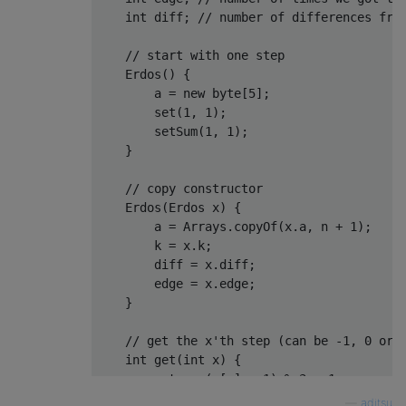
int
 diff
;
// number of differences fro
// start with one step
Erdos
()
{
        a 
=
new
byte
[
5
];
        set
(
1
,
1
);
        setSum
(
1
,
1
);
}
// copy constructor
Erdos
(
Erdos
 x
)
{
        a 
=
Arrays
.
copyOf
(
x
.
a
,
 n 
+
1
);
        k 
=
 x
.
k
;
        diff 
=
 x
.
diff
;
        edge 
=
 x
.
edge
;
}
// get the x'th step (can be -1, 0 or 
int
 get
(
int
 x
)
{
return
(
a
[
x
]
+
1
)
%
3
-
1
;
}
—
aditsu