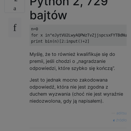
Python 2, 729
                q
.
add
(
y
);
}
bajtów
}
}
}
n
=
0
for
 x 
in
"eJytVU2LwyAQPWzTvZjjspcsxFYTBdNuQ
print
 bin
(
n
)[
2
:
input
()+
2
]
Myślę, że to również kwalifikuje się do
premii, jeśli chodzi o „nagradzanie
odpowiedzi, które szybko się kończą”.
Jest to jednak mocno zakodowana
odpowiedź, która nie jest zgodna z
duchem wyzwania (choć nie jest wyraźnie
niedozwolona, ​​gdy ją napisałem).
—
aditsu
źródło