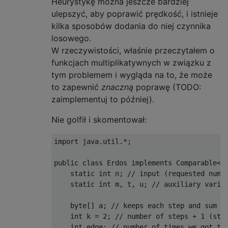
Heurystykę można jeszcze bardziej
ulepszyć, aby poprawić prędkość, i istnieje
kilka sposobów dodania do niej czynnika
losowego.
W rzeczywistości, właśnie przeczytałem o
funkcjach multiplikatywnych w związku z
tym problemem i wygląda na to, że może
to zapewnić
znaczną
poprawę (TODO:
zaimplementuj to później).
Nie golfił i skomentował:
import
 java
.
util
.*;
public
class
Erdos
implements
Comparable
<
E
static
int
 n
;
// input (requested numb
static
int
 m
,
 t
,
 u
;
// auxiliary varia
byte
[]
 a
;
// keeps each step and sum c
int
 k 
=
2
;
// number of steps + 1 (ste
int
 edge
;
// number of times we got to