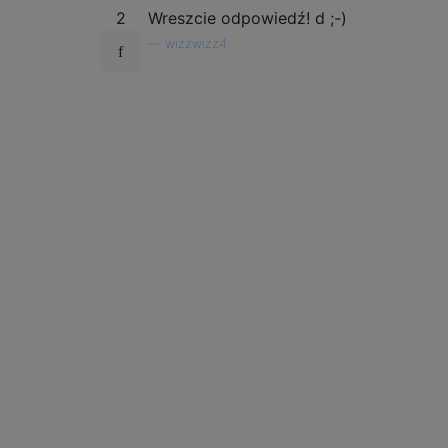
2
Wreszcie odpowiedź! d ;-)
—
wizzwizz4