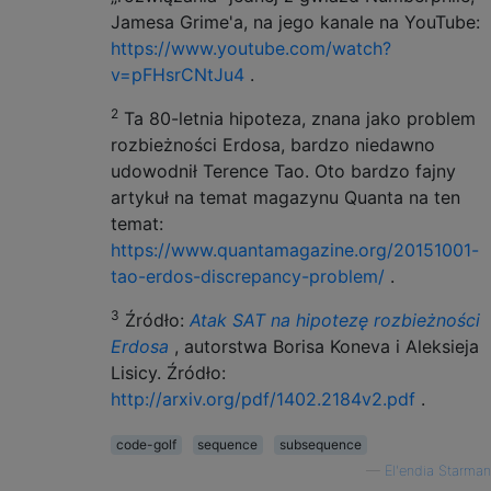
Jamesa Grime'a, na jego kanale na YouTube:
https://www.youtube.com/watch?
v=pFHsrCNtJu4
.
2
Ta 80-letnia hipoteza, znana jako problem
rozbieżności Erdosa, bardzo niedawno
udowodnił Terence Tao. Oto bardzo fajny
artykuł na temat magazynu Quanta na ten
temat:
https://www.quantamagazine.org/20151001-
tao-erdos-discrepancy-problem/
.
3
Źródło:
Atak SAT na hipotezę rozbieżności
Erdosa
, autorstwa Borisa Koneva i Aleksieja
Lisicy. Źródło:
http://arxiv.org/pdf/1402.2184v2.pdf
.
code-golf
sequence
subsequence
—
El'endia Starman