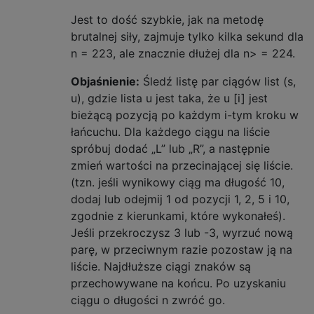
        e
.
set
(
k
,
 x
);
Jest to dość szybkie, jak na metodę
        e
.
setSum
(
e
.
k
++,
 x
);
for
(
m 
=
0
;
++
m 
<
 k
;)
brutalnej siły, zajmuje tylko kilka sekund dla
if
(
k 
%
 m 
<
1
)
{
// check all 
n = 223, ale znacznie dłużej dla n> = 224.
                u 
=
 e
.
getSum
(
m
)
+
 x
;
// up
if
(
u 
==
(
k 
<
9
?
2
:
4
)
*
Objaśnienie:
Śledź listę par ciągów list (s,
return
null
;
// dead
u), gdzie lista u jest taka, że ​​u [i] jest
                e
.
setSum
(
m
,
 u
);
bieżącą pozycją po każdym i-tym kroku w
if
(
u 
==
3
*
 x
)
{
// we're
łańcuchu. Dla każdego ciągu na liście
                    e
.
edge
++;
spróbuj dodać „L” lub „R”, a następnie
if
(
k 
+
 m 
<=
 n
)
{
// p
zmień wartości na przecinającej się liście.
if
(
e
.
get
(
k 
+
 m
)
=
return
null
;
(tzn. jeśli wynikowy ciąg ma długość 10,
                        e
.
set
(
k 
+
 m
,
-
x
);
dodaj lub odejmij 1 od pozycji 1, 2, 5 i 10,
}
zgodnie z kierunkami, które wykonałeś).
}
Jeśli przekroczysz 3 lub -3, wyrzuć nową
}
parę, w przeciwnym razie pozostaw ją na
return
 e
;
liście. Najdłuższe ciągi znaków są
}
przechowywane na końcu. Po uzyskaniu
public
int
 compareTo
(
Erdos
 o
)
{
// heu
ciągu o długości n zwróć go.
        m 
=
 diff 
-
 o
.
diff 
+
(
edge 
-
 o
.
edge