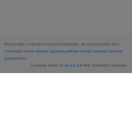
Korzystając z naszej strony potwierdzasz, że przeczytałeś(-aś) i
rozumiesz nasze
zasady używania plików cookie
i
zasady ochrony
prywatności
.
Licensed under
cc by-sa 3.0
with attribution required.