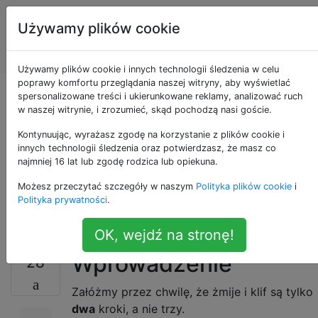
Programowanie
Tagi
Używamy plików cookie
puzzli i Code
Account
Golf
Używamy plików cookie i innych technologii śledzenia w celu
poprawy komfortu przeglądania naszej witryny, aby wyświetlać
Cztery kroki w lewo:
spersonalizowane treści i ukierunkowane reklamy, analizować ruch
w naszej witrynie, i zrozumieć, skąd pochodzą nasi goście.
żmije. Cztery kroki w
Kontynuując, wyrażasz zgodę na korzystanie z plików cookie i
innych technologii śledzenia oraz potwierdzasz, że masz co
najmniej 16 lat lub zgodę rodzica lub opiekuna.
prawo: klif. Nie
Możesz przeczytać szczegóły w naszym
Polityka plików cookie
i
umieraj!
Polityka prywatności
.
OK, wejdź na stronę!
Wprowadzenie
28
Załóżmy przez chwilę, że żmije i klif są tylko
dwa
kroki, a nie trzy.