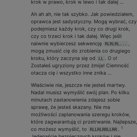
krok w prawo, krok w lewo i tak dalej ...
Ah ah ah, nie tak szybko. Jak powiedziałem,
oprawca jest sadystyczny. Mogą wybrać, czy
podejmiesz każdy krok, czy co drugi krok,
czy co trzeci krok i tak dalej. Więc jeśli
naiwnie wybierzesz sekwencję
,
RLRLRL...
mogą zmusić cię do zrobienia co drugiego
kroku, który zaczyna się od
. O o!
LL
Zostałeś ugryziony przez żmije! Ciemność
otacza cię i wszystko inne znika ...
Właściwie nie, jeszcze nie jesteś martwy.
Nadal musisz wymyślić swój plan. Po kilku
minutach zastanowienia zdajesz sobie
sprawę, że jesteś skazany. Nie ma
możliwości zaplanowania szeregu kroków,
które zagwarantują ci przetrwanie. Najlepsze,
1
co możesz wymyślić, to
.
RLLRLRRLLRR
Jedenaście bezpiecznych kroków i nie