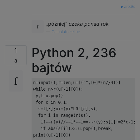
źródło
// set the x'th step
void
 set
(
int
 x
,
int
 y
)
{
„później”
czeka ponad rok
        a
[
x
]
=
(
byte
)
(
a
[
x
]
/
3
*
3
+
(
y 
+
}
—
CalculatorFeline
// get the sum of every x'th step (sho
Python 2, 236
1
int
 getSum
(
int
 x
)
{
return
 a
[
x
]
/
3
-
3
;
bajtów
}
// set the sum of every x'th step
n=input();r=len;u=[("",[0]*(n//4))]

void
 setSum
(
int
 x
,
int
 y
)
{
        a
while n>r(u[-1][0]):

[
x
]
=
(
byte
)
(
a
[
x
]
%
3
+
(
y 
+
3
)
 y,t=u.pop()

}
 for c in 0,1:

  s=t[:];u+=(y+"LR"[c],s),

// try to add a step with value x (1 o
  for i in range(r(s)):

Erdos
 grow
(
int
 x
)
{
   if-~r(y)//-~i*-~i==-~r(y):s[i]+=2*c-1;

if
(
get
(
k
)
==
-
x
)
// predetermined
   if abs(s[i])>3:u.pop();break;

return
null
;
Erdos
 e 
=
new
Erdos
(
this
);