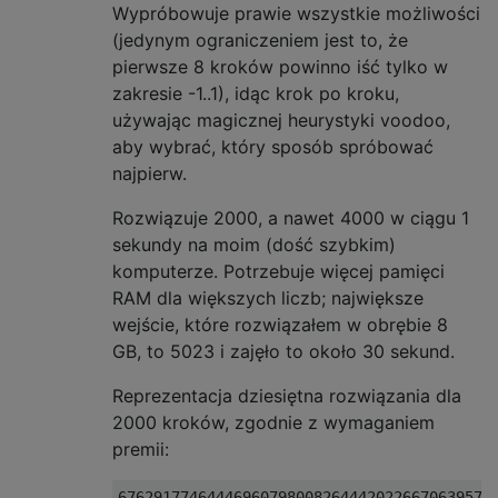
Wypróbowuje prawie wszystkie możliwości
(jedynym ograniczeniem jest to, że
pierwsze 8 kroków powinno iść tylko w
zakresie -1..1), idąc krok po kroku,
używając magicznej heurystyki voodoo,
aby wybrać, który sposób spróbować
najpierw.
Rozwiązuje 2000, a nawet 4000 w ciągu 1
sekundy na moim (dość szybkim)
komputerze. Potrzebuje więcej pamięci
RAM dla większych liczb; największe
wejście, które rozwiązałem w obrębie 8
GB, to 5023 i zajęło to około 30 sekund.
Reprezentacja dziesiętna rozwiązania dla
2000 kroków, zgodnie z wymaganiem
premii:
676291774644469607980082644420226670639578