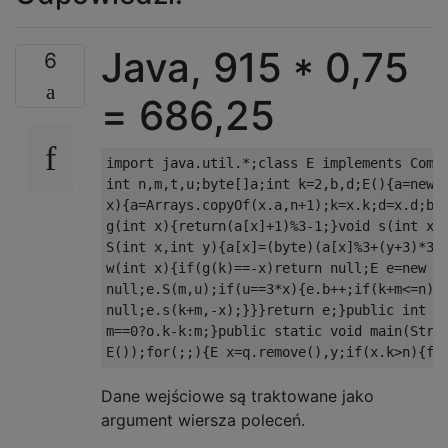
Java, 915 * 0,75
6
= 686,25
import
 java
.
util
.*;
class
 E 
implements
Comp
int
 n
,
m
,
t
,
u
;
byte
[]
a
;
int
 k
=
2
,
b
,
d
;
E
(){
a
=
new
x
){
a
=
Arrays
.
copyOf
(
x
.
a
,
n
+
1
);
k
=
x
.
k
;
d
=
x
.
d
;
b
=
g
(
int
 x
){
return
(
a
[
x
]+
1
)%
3
-
1
;}
void
 s
(
int
 x
,
S
(
int
 x
,
int
 y
){
a
[
x
]=(
byte
)(
a
[
x
]%
3
+(
y
+
3
)*
3
)
w
(
int
 x
){
if
(
g
(
k
)==-
x
)
return
null
;
E e
=
new
 E
null
;
e
.
S
(
m
,
u
);
if
(
u
==
3
*
x
){
e
.
b
++;
if
(
k
+
m
<=
n
){
null
;
e
.
s
(
k
+
m
,-
x
);}}}
return
 e
;}
public
int
 c
m
==
0
?
o
.
k
-
k
:
m
;}
public
static
void
 main
(
Stri
E
());
for
(;;){
E x
=
q
.
remove
(),
y
;
if
(
x
.
k
>
n
){
fo
Dane wejściowe są traktowane jako
argument wiersza poleceń.