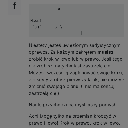
            o

           ---

Hsss!       |

 ';;' ___  /_\  ___  _

Niestety jesteś uwięzionym sadystycznym
oprawcą. Za każdym zakrętem
musisz
zrobić krok w lewo lub w prawo. Jeśli tego
nie zrobisz, natychmiast zastrzelą cię.
Możesz wcześniej zaplanować swoje kroki,
ale kiedy zrobisz pierwszy krok, nie możesz
zmienić swojego planu. (I nie ma sensu;
zastrzelą cię.)
Nagle przychodzi na myśl jasny pomysł ...
Ach! Mogę tylko na przemian kroczyć w
prawo i lewo! Krok w prawo, krok w lewo,