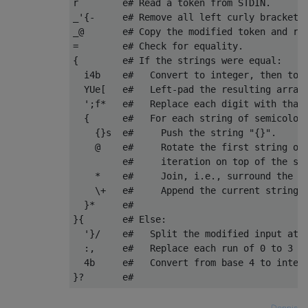
r        e# Read a token from STDIN.

_'{-     e# Remove all left curly brackets 
_@       e# Copy the modified token and rot
=        e# Check for equality.

{        e# If the strings were equal:

  i4b    e#   Convert to integer, then to b
  YUe[   e#   Left-pad the resulting array 
  ';f*   e#   Replace each digit with that 
  {      e#   For each string of semicolons
    {}s  e#     Push the string "{}".

    @    e#     Rotate the first string or 
         e#     iteration on top of the sta
    *    e#     Join, i.e., surround the st
    \+   e#     Append the current string o
  }*     e#

}{       e# Else:

  '}/    e#   Split the modified input at r
  :,     e#   Replace each run of 0 to 3 se
  4b     e#   Convert from base 4 to intege