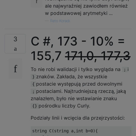
ale najwyraźniej zawiodłem również
w podstawowej arytmetyki ...
—
Reto Koradi
C #, 173 - 10% =
3
155,7
171,0, 177,3
To nie robi walidacji i tylko wygląda na
i
;
znaków. Zakłada, że ​​wszystkie
}
postacie występują przed dowolnymi
{
postaciami. Najtrudniejszą rzeczą, jaką
;
znalazłem, było nie wstawianie znaku
pośrodku liczby Curly.
{}
Podziały linii i wcięcia dla przejrzystości:
string C(string a,int b=0){
