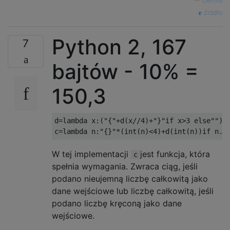
—
Dennis
źródło
Python 2, 167
7
bajtów - 10% =
150,3
d=lambda x:("{"+d(x//4)+"}"if x>3 else"")+"
W tej implementacji
jest funkcja, która
c
spełnia wymagania. Zwraca ciąg, jeśli
podano nieujemną liczbę całkowitą jako
dane wejściowe lub liczbę całkowitą, jeśli
podano liczbę kręconą jako dane
wejściowe.