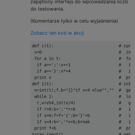
zapętlony interfejs do wprowadzania liczb
do testowania.
(Komentarze tylko w celu wyjaśnienia)
Zobacz ten kod w akcji
def c(t):                           # curly
 v=0                                #  int 
 for a in t:                        #  for 
  if a==';':v+=1                    #   if 
  if a=='}':v*=4                    #   if 
 print v                            #  prin
def i(t):                           # int t
 v=int(t);f,b="{}"if v<4 else"",""  #  get 
 while 1:                           #  loop
  r,v=v%4,int(v/4)                  #   get
  if r>0:b=';'*r+b                  #   if 
  if v>0:f=f+'{';b='}'+b            #   if 
  if v<4:b=';'*v+b;break            #   if 
 print f+b                          #  prin
t=raw_input()                       # get r