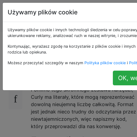
Programowanie
Tagi
Używamy plików cookie
puzzli i Code
Account
Golf
Używamy plików cookie i innych technologii śledzenia w celu poprawy
ukierunkowane reklamy, analizować ruch w naszej witrynie, i zrozumi
{Numery kręcone};
Kontynuując, wyrażasz zgodę na korzystanie z plików cookie i innych 
rodzica lub opiekuna.
Możesz przeczytać szczegóły w naszym
Polityka plików cookie
i
Poli
W ezoterycznym języku programowania
33
Curly programy składają się wyłącznie z
OK, we
nawiasów klamrowych
i średników
.
{}
;
Pomimo tego skromnego zestawu narzędzi,
Curly ma literały, które mogą reprezentować
dowolną nieujemną liczbę całkowitą. Format
jest jednak nieco trudny do odczytania przez
niewtajemniczonych, więc napiszmy kod,
który przeprowadzi dla nas konwersję.