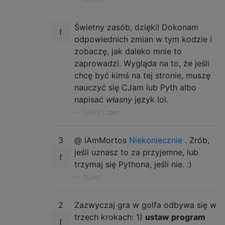
Świetny zasób, dzięki! Dokonam
odpowiednich zmian w tym kodzie i
zobaczę, jak daleko mnie to
zaprowadzi. Wygląda na to, że jeśli
chcę być kimś na tej stronie, muszę
nauczyć się CJam lub Pyth albo
napisać
własny
język lol.
—
Taylor Lopez,
3
@ iAmMortos
Niekoniecznie
. Zrób,
jeśli uznasz to za przyjemne, lub
trzymaj się Pythona, jeśli nie. :)
—
DLosc
2
Zazwyczaj gra w golfa odbywa się w
trzech krokach: 1)
ustaw program