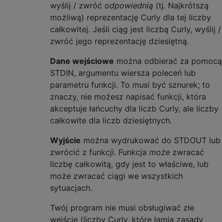
wyślij / zwróć
odpowiednią
(tj. Najkrótszą
możliwą) reprezentację Curly dla tej liczby
całkowitej. Jeśli ciąg jest liczbą Curly, wyślij /
zwróć jego reprezentację dziesiętną.
Dane wejściowe
można odbierać za pomocą
STDIN, argumentu wiersza poleceń lub
parametru funkcji. To
musi
być sznurek; to
znaczy, nie możesz napisać funkcji, która
akceptuje łańcuchy dla liczb Curly, ale liczby
całkowite dla liczb dziesiętnych.
Wyjście
można wydrukować do STDOUT lub
zwrócić z funkcji. Funkcja
może
zwracać
liczbę całkowitą, gdy jest to właściwe, lub
może zwracać ciągi we wszystkich
sytuacjach.
Twój program nie musi obsługiwać złe
wejście (liczby Curly, które łamią zasady