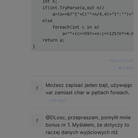
    int n;

    if(int.TryParse(a,out n))

        a=(n>=b?"{"+C(""+n/4,4)+"}":"")+";;
    else

        foreach(int c in a)

            a=""+(c==59?++n:c==125?n*=4:n);
    return a;

—
Hand-E-Food
źródło
Możesz zapisać jeden bajt, używając
var zamiast char w pętlach foreach.
—
raznagul
@DLosc, przepraszam, pomylił mnie
bonus nr 1. Myślałem, że dotyczy to
raczej danych wyjściowych niż