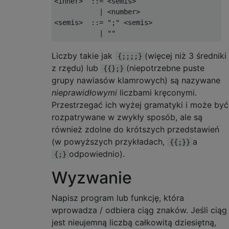
<inner>  ::= <semis>

           | <number>

<semis>  ::= ";" <semis>

Liczby takie jak
(więcej niż 3 średniki
{;;;;}
z rzędu) lub
(niepotrzebne puste
{{};}
grupy nawiasów klamrowych) są nazywane
nieprawidłowymi
liczbami kręconymi.
Przestrzegać ich wyżej gramatyki i może być
rozpatrywane w zwykły sposób, ale są
również zdolne do krótszych przedstawień
(w powyższych przykładach,
a
{{;}}
odpowiednio).
{;}
Wyzwanie
Napisz program lub funkcję, która
wprowadza / odbiera ciąg znaków. Jeśli ciąg
jest nieujemną liczbą całkowitą dziesiętną,