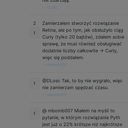
nie zdarzają.
—
DLosc
2
Zamierzałem stworzyć rozwiązanie
Retina, ale po tym, jak obsłużyło ciąg
Curly (tylko 20 bajtów), zdałem sobie
sprawę, że musi również obsługiwać
dodatnie liczby całkowite -> Curly,
więc się poddałem.
—
mbomb007
@DLosc Tak, to by nie wygrało, więc
nie zamierzam spędzać czasu.
—
mbomb007
@ mbomb007 Miałem na myśli to
pytanie, w którym rozwiązanie Pyth
jest już o 22% krótsze niż najkrótsze