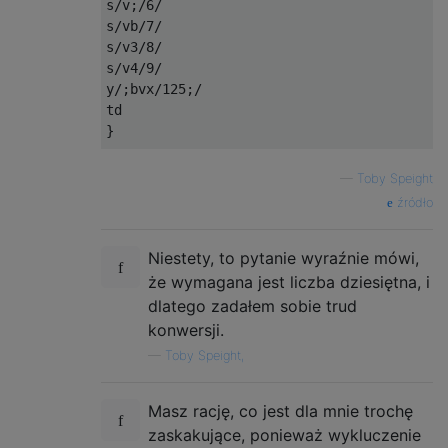
s/v;/6/

s/vb/7/

s/v3/8/

s/v4/9/

y/;bvx/125;/

td

}

# done

—
Toby Speight
n

źródło
}

Niestety, to pytanie wyraźnie mówi,
że wymagana jest liczba dziesiętna, i
# Decimal to unary

dlatego zadałem sobie trud
:u

konwersji.
s/\b9/;8/

—
Toby Speight,
s/\b8/;7/

s/\b7/;6/

s/\b6/;5/

Masz rację, co jest dla mnie trochę
s/\b5/;4/

zaskakujące, ponieważ wykluczenie
s/\b4/;3/
