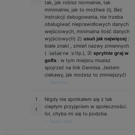
tak, jak robisz normalnie, tak
minimalnie, jak to możliwe (tj. Bez
instrukcji debugowania, nie trzeba
obsługiwać nieprawidłowych danych
wejściowych, minimalna ilość danych
wyjściowych) 2)
usuń jak najwięcej
:
białe znaki , zmień nazwy zmiennych
(
na
itp.), 3)
sprytnie graj w
value
v
golfa
: w tym miejscu musisz
spojrzeć na link Dennisa. Jestem
ciekawy, jak możesz to zmniejszyć!
—
Sanchises
1
Nigdy nie spotkałem się z tak
ciepłym przyjęciem w społeczności.
lol, chyba mi się tu podoba.
—
Taylor Lopez,