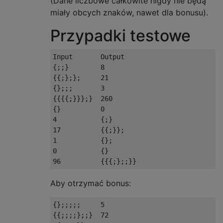
(Dane liczbowe całkowite nigdy nie będą
miały obcych znaków, nawet dla bonusu).
Przypadki testowe
Input       Output

{;;}        8

{{;};};     21

{};;;       3

{{{{;}}};}  260

{}          0

4           {;}

17          {{;}};

1           {};

0           {}

Aby otrzymać bonus:
{};;;;;     5

{{;;;;};;}  72
