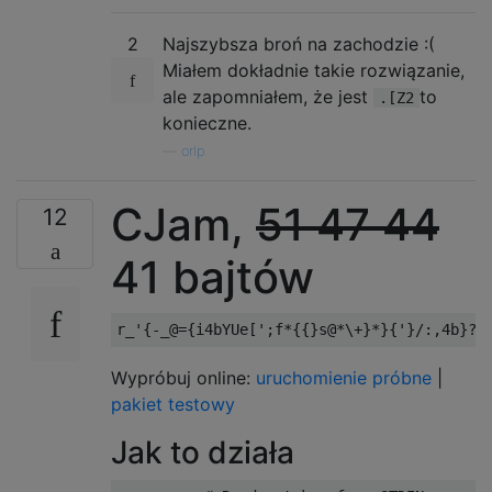
2
Najszybsza broń na zachodzie :(
Miałem dokładnie takie rozwiązanie,
ale zapomniałem, że jest
to
.[Z2
konieczne.
—
orlp
CJam,
51
47
44
12
41 bajtów
Wypróbuj online:
uruchomienie próbne
|
pakiet testowy
Jak to działa