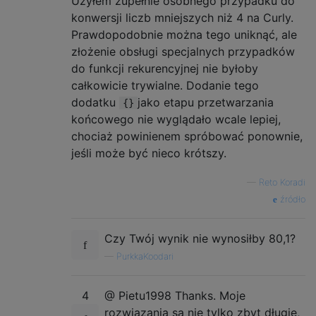
Użyłem zupełnie osobnego przypadku do
konwersji liczb mniejszych niż 4 na Curly.
Prawdopodobnie można tego uniknąć, ale
złożenie obsługi specjalnych przypadków
do funkcji rekurencyjnej nie byłoby
całkowicie trywialne. Dodanie tego
dodatku
jako etapu przetwarzania
{}
końcowego nie wyglądało wcale lepiej,
chociaż powinienem spróbować ponownie,
jeśli może być nieco krótszy.
—
Reto Koradi
źródło
Czy Twój wynik nie wynosiłby 80,1?
—
PurkkaKoodari
4
@ Pietu1998 Thanks. Moje
rozwiązania są nie tylko zbyt długie,