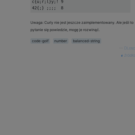
c{u;r;l}y;! 9

Uwaga: Curly nie jest jeszcze zaimplementowany. Ale jeśli to
pytanie się powiedzie, mogę je rozwinąć.
code-golf
number
balanced-string
—
DLosc
źródło