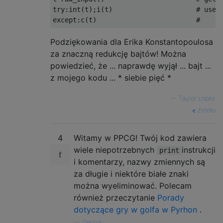
try:int(t);i(t)                     # use t
Podziękowania dla Erika Konstantopoulosa
za znaczną redukcję bajtów! Można
powiedzieć, że ... naprawdę wyjął ... bajt ...
z mojego kodu ... * siebie pięć *
—
Taylor Lopez
źródło
4
Witamy w PPCG! Twój kod zawiera
wiele niepotrzebnych
instrukcji
print
i komentarzy, nazwy zmiennych są
za długie i niektóre białe znaki
można wyeliminować. Polecam
również przeczytanie
Porady
dotyczące gry w golfa w Pyrhon
.
—
Dennis