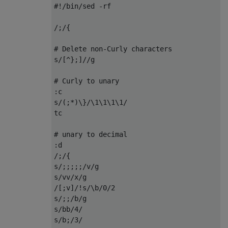
/[^;]/s/;/&&&&&&&&&&/g

#!/bin/sed -rf

tu

:v

/;/{

s/;;;;/v/g

s/v+/{&}/

# Delete non-Curly characters

y/v/;/

s/[^};]//g

# Curly to unary

:c

s/(;*)\}/\1\1\1\1/

tc

# unary to decimal

:d

/;/{

s/;;;;;/v/g

s/vv/x/g

/[;v]/!s/\b/0/2

s/;;/b/g

s/bb/4/

s/b;/3/
