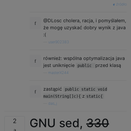
źródło
@DLosc cholera, racja, i pomyślałem,
że mogę uzyskać dobry wynik z java
:(
—
user902383
również: wspólna optymalizacja java
jest uniknięcie
przed klasą
public
—
masterX244
zastąpić
public static void
z
main(String[]c){
static{
—
das_j
GNU sed,
330
2