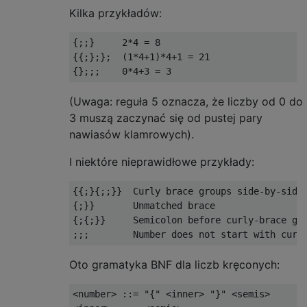
Kilka przykładów:
{;;}     2*4 = 8

{{;};};  (1*4+1)*4+1 = 21

(Uwaga: reguła 5 oznacza, że ​​liczby od 0 do
3 muszą zaczynać się od pustej pary
nawiasów klamrowych).
I niektóre nieprawidłowe przykłady:
{{;}{;;}}  Curly brace groups side-by-side,
{;}}       Unmatched brace

{;{;}}     Semicolon before curly-brace gro
Oto gramatyka BNF dla liczb kręconych:
<number> ::= "{" <inner> "}" <semis>
