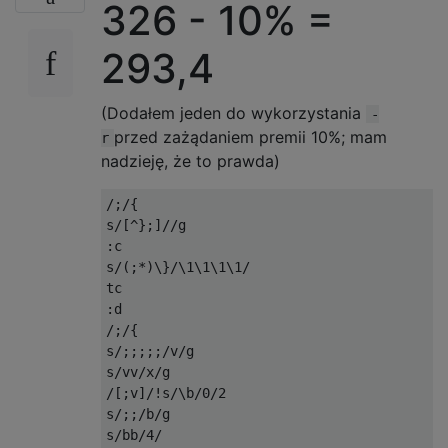
326 - 10% =
293,4
(Dodałem jeden do wykorzystania
-
przed zażądaniem premii 10%; mam
r
nadzieję, że to prawda)
/;/{

s/[^};]//g

:c

s/(;*)\}/\1\1\1\1/

tc

:d

/;/{

s/;;;;;/v/g

s/vv/x/g

/[;v]/!s/\b/0/2

s/;;/b/g

s/bb/4/
