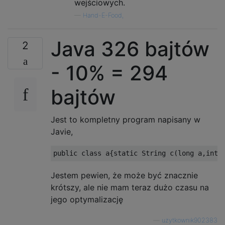
wejściowych.
—
Hand-E-Food,
Java 326 bajtów
2
- 10% = 294
bajtów
Jest to kompletny program napisany w
Javie,
Jestem pewien, że może być znacznie
krótszy, ale nie mam teraz dużo czasu na
jego optymalizację
—
użytkownik902383