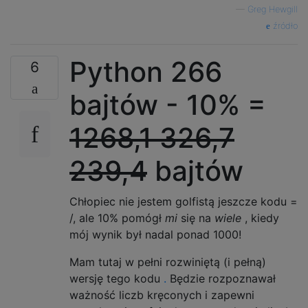
—
Greg Hewgill
źródło
Python 266
6
bajtów - 10% =
1268,1
326,7
239,4
bajtów
Chłopiec nie jestem golfistą jeszcze kodu =
/, ale 10% pomógł
mi
się na
wiele
, kiedy
mój wynik był nadal ponad 1000!
Mam tutaj w pełni rozwiniętą (i pełną)
wersję tego kodu
.
Będzie rozpoznawał
ważność liczb kręconych i zapewni