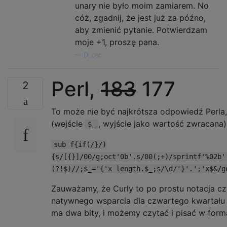
unary nie było moim zamiarem. No
s/\b3/;2/

cóż, zgadnij, że jest już za późno,
s/\b2/;1/

aby zmienić pytanie. Potwierdzam
s/\b1/;0/

moje +1, proszę pana.
s/\b0//

/[^;]/s/;/&&&&&&&&&&/g

—
DLosc
tu

Perl,
183
177
2
# Unary to Curly

:v

s/;;;;/v/g

To może nie być najkrótsza odpowiedź Perla, 
s/v+/{&}/

(wejście
, wyjście jako wartość zwracana)
$_
y/v/;/

sub f{if(/}/)
{s/[{}]/00/g;oct'0b'.s/00(;+)/sprintf'%02b'
(?!$)//;$_='{'x length.$_;s/\d/'}'.';'x$&/g
Zauważamy, że Curly to po prostu notacja 
natywnego wsparcia dla czwartego kwartału 
ma dwa bity, i możemy czytać i pisać w for