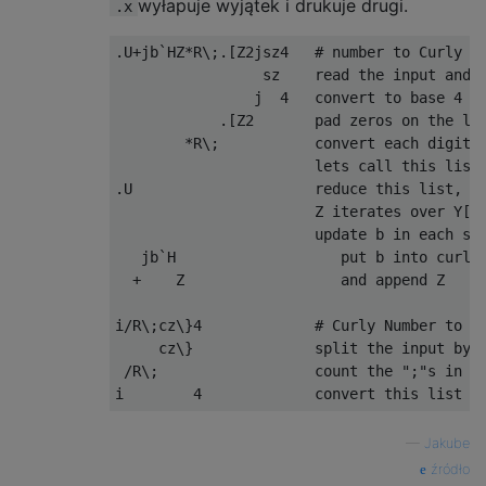
wyłapuje wyjątek i drukuje drugi.
.x
.U+jb`HZ*R\;.[Z2jsz4   # number to Curly Nu
                 sz    read the input and c
                j  4   convert to base 4

            .[Z2       pad zeros on the lef
        *R\;           convert each digit t
                       lets call this list 
.U                     reduce this list, st
                       Z iterates over Y[1]
                       update b in each ste
   jb`H                   put b into curly 
  +    Z                  and append Z

i/R\;cz\}4             # Curly Number to re
     cz\}              split the input by "
 /R\;                  count the ";"s in ea
—
Jakube
źródło