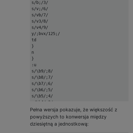
s/b;/3/

s/v;/6/

s/vb/7/

s/v3/8/

s/v4/9/

y/;bvx/125;/

td

}

n

}

:u

s/\b9/;8/

s/\b8/;7/

s/\b7/;6/

s/\b6/;5/

s/\b5/;4/

s/\b4/;3/

s/\b3/;2/

Pełna wersja pokazuje, że większość z
s/\b2/;1/

powyższych to konwersja między
s/\b1/;0/

dziesiętną a jednostkową:
s/\b0//
