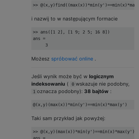
i nazwij to w następującym formacie
>> ans([1 2], [1 9; 2 5; 16 8])

ans =

Możesz
spróbować online
.
Jeśli wynik może być w
logicznym
indeksowaniu
(
wskazuje nie podobny,
0
oznacza podobny):
38 bajtów
:
1
Taki sam przykład jak powyżej:
>> @(x,y)(max(x))*min(y')==min(x)*max(y')

ans = 
