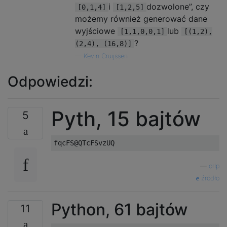
i
dozwolone”, czy
[0,1,4]
[1,2,5]
możemy również generować dane
wyjściowe
lub
[1,1,0,0,1]
[(1,2),
?
(2,4), (16,8)]
—
Kevin Cruijssen
Odpowiedzi:
Pyth, 15 bajtów
5
—
orlp
źródło
Python, 61 bajtów
11