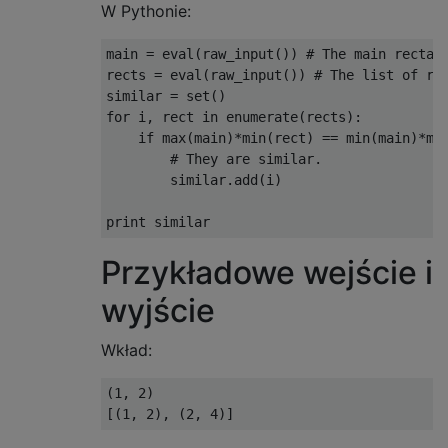
W Pythonie:
main = eval(raw_input()) # The main rectang
rects = eval(raw_input()) # The list of rec
similar = set()

for i, rect in enumerate(rects):

    if max(main)*min(rect) == min(main)*max
        # They are similar.

        similar.add(i)

Przykładowe wejście i
wyjście
Wkład:
(1, 2)
