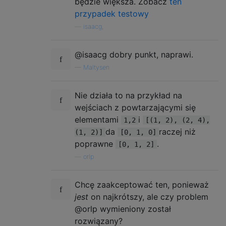
będzie większa. Zobacz
ten
przypadek testowy
—
isaacg,
@isaacg dobry punkt, naprawi.
—
Maltysen
Nie działa to na przykład na
wejściach z powtarzającymi się
elementami
i
1,2
[(1, 2), (2, 4),
da
raczej niż
(1, 2)]
[0, 1, 0]
poprawne
.
[0, 1, 2]
—
orlp
Chcę zaakceptować ten, ponieważ
jest
on najkrótszy, ale czy problem
@orlp wymieniony został
rozwiązany?