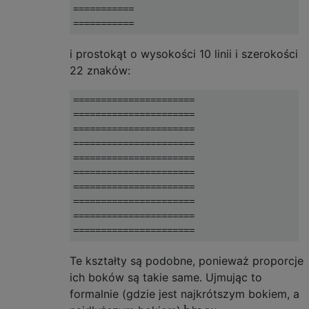
===========

i prostokąt o wysokości 10 linii i szerokości
22 znaków:
======================

======================

======================

======================

======================

======================

======================

======================

======================

Te kształty są podobne, ponieważ proporcje
ich boków są takie same. Ujmując to
formalnie (gdzie jest najkrótszym bokiem, a