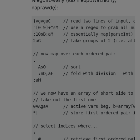
naprawdę):
}vgvgaC     // read two lines of input, con
"[0-9]+"sM  // use a regex to grab all numb
:10sB;aM    // essentially map(parseInt)

2aG         // take groups of 2 (i.e. all t
// now map over each ordered pair...

:

  AsO       // sort

  :nD;aF    // fold with division - with 2 
;aM

// we now have an array of short side to lo
// take out the first one

0AAgaA      // active vars beg, b=array[0],
*|          // store first ordered pair in 
// select indices where...

:

  #         // retrieve first ordered pair
