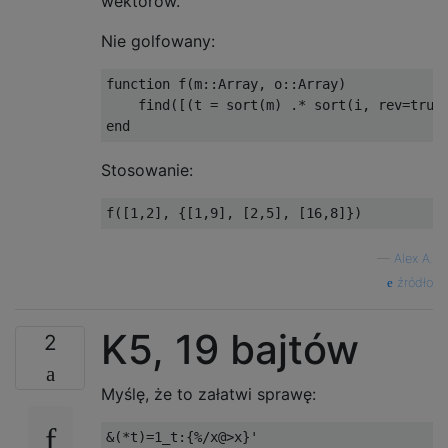
wektorów.
Nie golfowany:
function
 f
(
m
::
Array
,
 o
::
Array
)
    find
([(
t 
=
 sort
(
m
)
.*
 sort
(
i
,
 rev
=
true
end
Stosowanie:
f
([
1
,
2
],
{[
1
,
9
],
[
2
,
5
],
[
16
,
8
]})
—
Alex A.
źródło
K5, 19 bajtów
2
Myślę, że to załatwi sprawę: