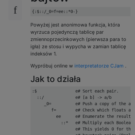
Powyżej jest anonimowa funkcja, która
wyrzuca pojedynczą tablicę par
zmiennoprzecinkowych (pierwsza para to
igła) ze stosu i wypycha w zamian tablicę
indeksów 1.
Wypróbuj online w
interpretatorze CJam
.
Jak to działa
:$                e# Sort each pair.

  ::/             e# [a b] -> a/b

     _0=          e# Push a copy of the arr
        f=        e# Check which floats are
          ee      e# Enumerate the resultin
            ::*   e# Multiply each Boolean 
                  e# This yields 0 for the 