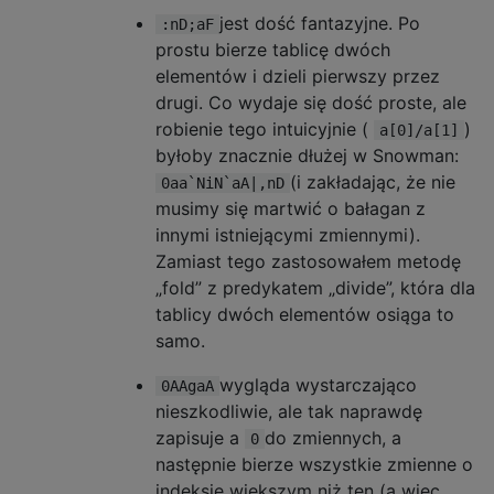
jest dość fantazyjne. Po
:nD;aF
prostu bierze tablicę dwóch
elementów i dzieli pierwszy przez
drugi. Co wydaje się dość proste, ale
robienie tego intuicyjnie (
)
a[0]/a[1]
byłoby znacznie dłużej w Snowman:
(i zakładając, że nie
0aa`NiN`aA|,nD
musimy się martwić o bałagan z
innymi istniejącymi zmiennymi).
Zamiast tego zastosowałem metodę
„fold” z predykatem „divide”, która dla
tablicy dwóch elementów osiąga to
samo.
wygląda wystarczająco
0AAgaA
nieszkodliwie, ale tak naprawdę
zapisuje a
do zmiennych, a
0
następnie bierze wszystkie zmienne o
indeksie większym niż ten (a więc