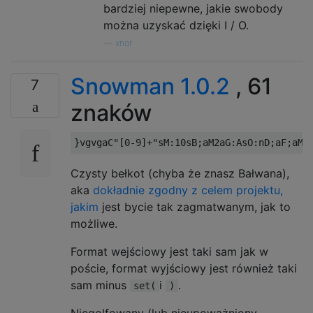
bardziej niepewne, jakie swobody
można uzyskać dzięki I / O.
—
xnor
Snowman 1.0.2
, 61
7
znaków
Czysty bełkot (chyba że znasz Bałwana),
aka
dokładnie zgodny z celem projektu,
jakim
jest bycie tak zagmatwanym, jak to
możliwe.
Format wejściowy jest taki sam jak w
poście, format wyjściowy jest również taki
sam minus
i
.
set(
)
Niegolfowany (lub nieupoważniony,