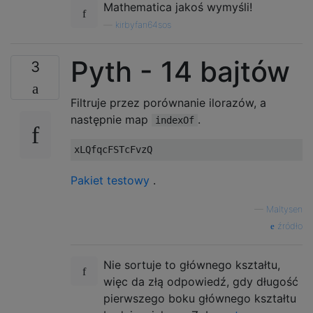
Mathematica jakoś wymyśli!
—
kirbyfan64sos
Pyth - 14 bajtów
3
Filtruje przez porównanie ilorazów, a
następnie map
.
indexOf
Pakiet testowy
.
—
Maltysen
źródło
Nie sortuje to głównego kształtu,
więc da złą odpowiedź, gdy długość
pierwszego boku głównego kształtu