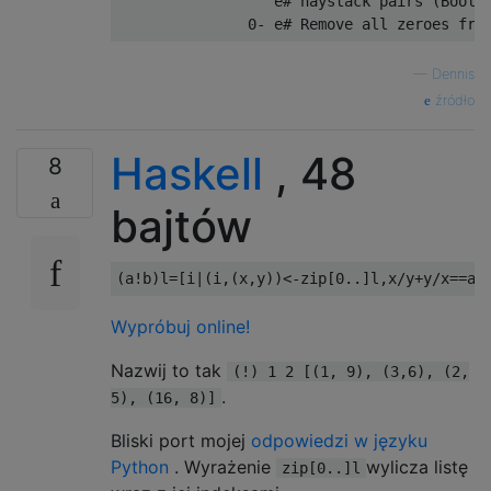
                  e# haystack pairs (Boolea
—
Dennis
źródło
Haskell
, 48
8
bajtów
(
a
!
b
)
l
=[
i
|(
i
,(
x
,
y
))<-
zip
[
0
..]
l
,
x
/
y
+
y
/
x
==
a
/
Wypróbuj online!
Nazwij to tak
(!) 1 2 [(1, 9), (3,6), (2,
.
5), (16, 8)]
Bliski port mojej
odpowiedzi w języku
Python
. Wyrażenie
wylicza listę
zip[0..]l