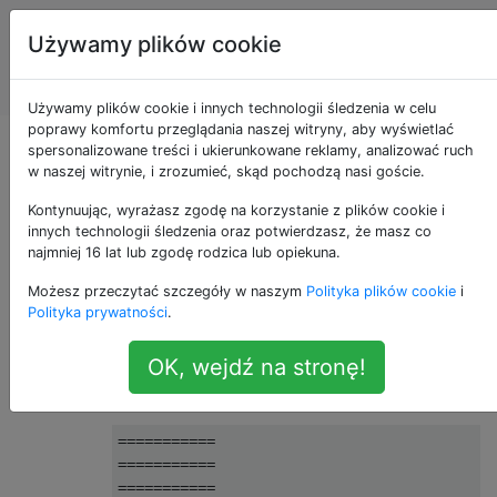
Programowanie
Tagi
Używamy plików cookie
puzzli i Code
Account
Golf
Używamy plików cookie i innych technologii śledzenia w celu
poprawy komfortu przeglądania naszej witryny, aby wyświetlać
Podobne kształty
spersonalizowane treści i ukierunkowane reklamy, analizować ruch
w naszej witrynie, i zrozumieć, skąd pochodzą nasi goście.
Kontynuując, wyrażasz zgodę na korzystanie z plików cookie i
innych technologii śledzenia oraz potwierdzasz, że masz co
Podobne liczby
23
najmniej 16 lat lub zgodę rodzica lub opiekuna.
Możesz przeczytać szczegóły w naszym
Polityka plików cookie
i
Dwa prostokąty są
podobne,
jeśli proporcje
Polityka prywatności
.
ich boków są takie same.
OK, wejdź na stronę!
Rozważ te dwa prostokąty; prostokąt o
wysokości 5 linii i szerokości 11 znaków:
===========

===========

===========
