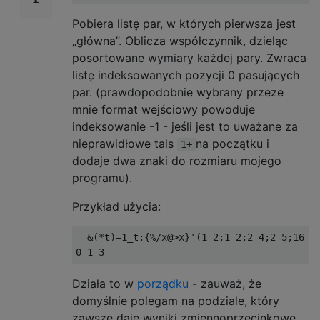
Pobiera listę par, w których pierwsza jest
„główna”. Oblicza współczynnik, dzieląc
posortowane wymiary każdej pary. Zwraca
listę indeksowanych pozycji 0 pasujących
par. (prawdopodobnie wybrany przeze
mnie format wejściowy powoduje
indeksowanie -1 - jeśli jest to uważane za
nieprawidłowe tals
na początku i
1+
dodaje dwa znaki do rozmiaru mojego
programu).
Przykład użycia:
  &(*t)=1_t:{%/x@>x}'(1 2;1 2;2 4;2 5;16 8)
Działa to w
porządku
- zauważ, że
domyślnie polegam na podziale, który
zawsze daje wyniki zmiennoprzecinkowe.