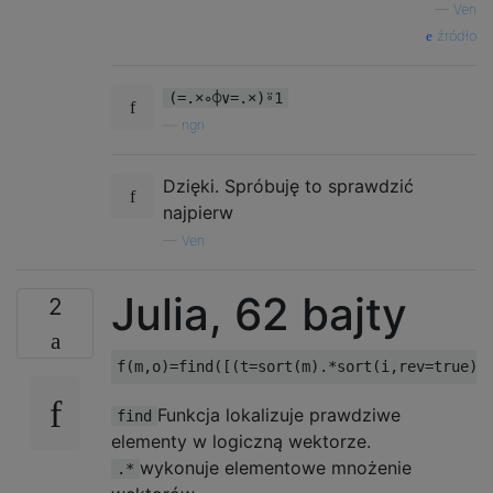
—
Ven
źródło
(=.×∘⌽∨=.×)⍤1
—
ngn
Dzięki. Spróbuję to sprawdzić
najpierw
—
Ven
Julia, 62 bajty
2
f
(
m
,
o
)=
find
([(
t
=
sort
(
m
).*
sort
(
i
,
rev
=
true
);
Funkcja lokalizuje prawdziwe
find
elementy w logiczną wektorze.
wykonuje elementowe mnożenie
.*