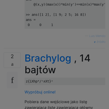
    @(x,y)(max(x))*min(y')==min(x)*max(y')

>> ans([1 2], [1 9; 2 5; 16 8])

ans =

—
Luis Mendo
źródło
Brachylog
, 14
2
bajtów
Wypróbuj online!
Pobiera dane wejściowe jako listę
zawierającą listę zawierającą
główny