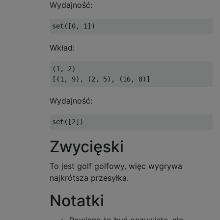
Wydajność:
Wkład:
(1, 2)

Wydajność:
Zwycięski
To jest golf golfowy, więc wygrywa
najkrótsza przesyłka.
Notatki
Powinno to być oczywiste, ale