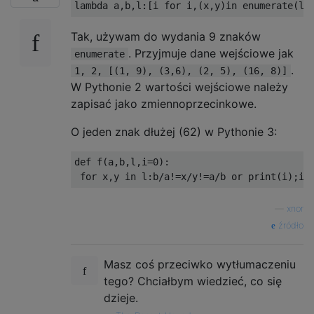
lambda
 a
,
b
,
l
:[
i 
for
 i
,(
x
,
y
)
in
 enumerate
(
l
)
Tak, używam do wydania 9 znaków
. Przyjmuje dane wejściowe jak
enumerate
.
1, 2, [(1, 9), (3,6), (2, 5), (16, 8)]
W Pythonie 2 wartości wejściowe należy
zapisać jako zmiennoprzecinkowe.
O jeden znak dłużej (62) w Pythonie 3:
def
 f
(
a
,
b
,
l
,
i
=
0
):
for
 x
,
y 
in
 l
:
b
/
a
!=
x
/
y
!=
a
/
b 
or
print
(
i
);
i
+
—
xnor
źródło
Masz coś przeciwko wytłumaczeniu
tego? Chciałbym wiedzieć, co się
dzieje.