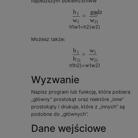
h
w
najdłuższym bokiem):
h
w
h
godz
1
2)
=
w
w
1
2)
h
1
w
1
=
h
2)
w
2)
Możesz także:
h
w
1
1
=
h
w
2)
2)
h
1
h
2)
=
w
1
w
2)
Wyzwanie
Napisz program lub funkcję, która pobiera
„główny” prostokąt oraz niektóre „inne”
prostokąty i drukuje, które z „innych” są
podobne do „głównych”.
Dane wejściowe