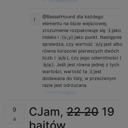
—
The_Basset_Hound
@BassetHound dla każdego
elementu na liście wejściowej,
zrozumienie rozpakowuje się
jako
i
indeks i
jako punkt. Następnie
(x,y)
sprawdza, czy wartość
jest albo
x/y
równa ilorazowi pierwszych dwóch
liczb (
), czy jego odwrotności (
a/b
). Jeśli jest równa jednej z tych
b/a
wartości, wartość ta
jest
i
dodawana do listy, w przeciwnym
razie jest odrzucana.
—
FryAmTheEggman
CJam,
22
20
19
9
bajtów