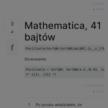
—
Klamka
źródło
Mathematica, 41
3
bajtów
Stosowanie:
Position[a = Sort@#; Sort@#/a & /@ #2, {x_,
—
Martin Ender
źródło
1
Po prostu
wiedziałem, że