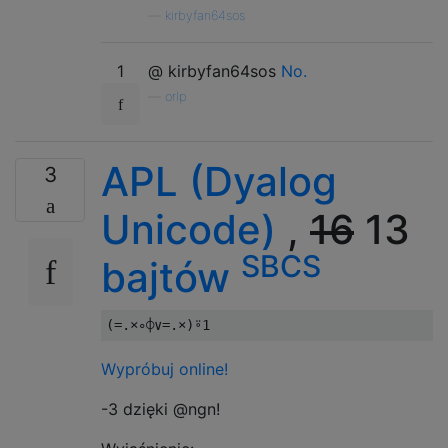
—
kirbyfan64sos
1
@ kirbyfan64sos
No.
—
orlp
APL (Dyalog
3
Unicode)
,
16
13
SBCS
bajtów
(=.×∘⌽∨=.×)⍤
1
Wypróbuj online!
-3 dzięki @ngn!