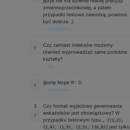
język nie ma dziwnie niskiej precyzji
zmiennoprzecinkowej, a zatem
przypadki testowe zawodzą, powinno
być dobrze. ;)
—
kirbyfan64sos
Czy zamiast indeksów możemy
również wyprowadzać same podobne
kształty?
—
orlp
@orlp Nope !!! : D
—
kirbyfan64sos
3
Czy format wyjściowy generowania
wskaźników jest obowiązkowy? W
przypadku testowym typu „
[(1,2),
jest tylko
(2,4), (1,9), (2,5), (16,8)]