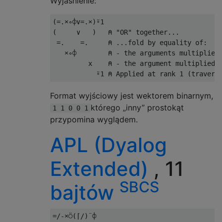
Wyjaśnienie:
(=.×∘⌽∨=.×)⍤
1
(
∨
)
⍝
"OR"
 together
...
=.
=.
⍝
...
fold 
by
 equality of
:
×∘⌽
⍝
-
 the arguments multiplied
         x    
⍝
-
 the argument multiplied 
⍤
1
⍝
Applied
 at rank 
1
(
travers
Format wyjściowy jest wektorem binarnym,
którego „inny” prostokąt
1 1 0 0 1
przypomina wyglądem.
APL (Dyalog
Extended)
, 11
SBCS
bajtów
=
/-×⍥(⌈/
)¨⌽