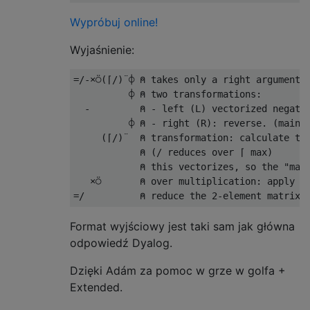
Wypróbuj online!
Wyjaśnienie:
=
/-×⍥(⌈/
)¨⌽
⍝
 takes only a right argument
:
⌽
⍝
 two transformations
:
-
⍝
-
 left 
(
L
)
 vectorized negati
⌽
⍝
-
 right 
(
R
):
 reverse
.
(
main 
(⌈/)¨
⍝
 transformation
:
 calculate th
⍝
(/
 reduces over 
⌈
 max
)
⍝
this
 vectorizes
,
 so the 
"mai
×⍥
⍝
 over multiplication
:
 apply t
=/
⍝
 reduce the 
2
-
element matrix 
Format wyjściowy jest taki sam jak główna
odpowiedź Dyalog.
Dzięki Adám za pomoc w grze w golfa +
Extended.