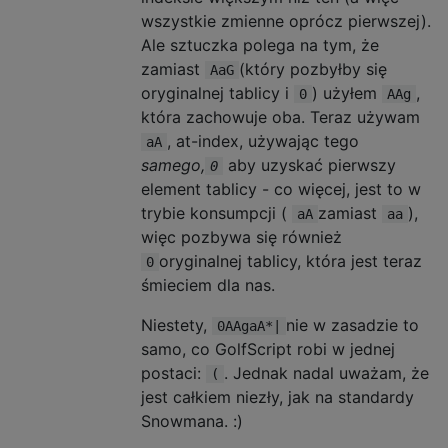
wszystkie zmienne oprócz pierwszej).
Ale sztuczka polega na tym, że
zamiast
(który pozbyłby się
AaG
oryginalnej tablicy i
) użyłem
,
0
AAg
która zachowuje oba. Teraz używam
, at-index, używając tego
aA
samego,
aby uzyskać pierwszy
0
element tablicy - co więcej, jest to w
trybie konsumpcji (
zamiast
),
aA
aa
więc pozbywa się również
oryginalnej tablicy, która jest teraz
0
śmieciem dla nas.
Niestety,
nie w zasadzie to
0AAgaA*|
samo, co GolfScript robi w jednej
postaci:
. Jednak nadal uważam, że
(
jest całkiem niezły, jak na standardy
Snowmana. :)