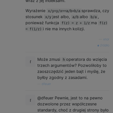
wraz z jej indeksami.
Wyrażenie
sprawdza, czy
x/y+y/x==a/b+b/a
stosunek
jest albo,
albo
,
x/y
a/b
b/a
ponieważ funkcja
ma
f(z) = z + 1/z
f(z)
i nie ma innych kolizji.
= f(1/z)
—
xnor
źródło
Może zmusi
operatora do wzięcia
h
trzech argumentów? Pozwoliłoby to
zaoszczędzić jeden bajt i myślę, że
byłby zgodny z zasadami.
—
dfeuer
@dfeuer Pewnie, jest to na pewno
dozwolone przez współczesne
standardy, choć z drugiej strony było