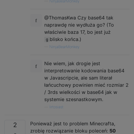
—
NinjaBearMonkey
@ThomasKwa Czy base64 tak
naprawdę nie wydłuża go? (To
właściwie baza 17, bo jest już
blisko końca.)
g
—
NinjaBearMonkey
Nie wiem, jak drogie jest
interpretowanie kodowania base64
w Javascripcie, ale sam literał
łańcuchowy powinien mieć rozmiar 2
/ 3rds wielkości w base64 jak w
systemie szesnastkowym.
—
lirtosiast
Ponieważ jest to problem Minecrafta,
2
zrobię rozwiązanie bloku poleceń:
50