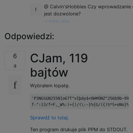
@ Calvin'sHobbies Czy wprowadzanie
jest dozwolone?
—
Kritixi Lithos
Odpowiedzi:
CJam, 119
6
bajtów
Wybrałem łopatę.
'P3NGSGN255N]o67T"vîþáy$<OW¥ÓNZ"256b9b~99T]
Sprawdź to tutaj.
Ten program drukuje plik PPM do STDOUT.