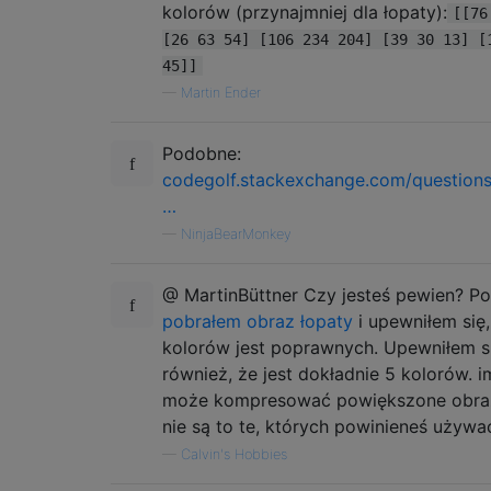
kolorów (przynajmniej dla łopaty):
[[76
[26 63 54] [106 234 204] [39 30 13] [
45]]
—
Martin Ender
Podobne:
codegolf.stackexchange.com/question
…
—
NinjaBearMonkey
@ MartinBüttner Czy jesteś pewien? P
pobrałem obraz łopaty
i upewniłem się,
kolorów jest poprawnych. Upewniłem s
również, że jest dokładnie 5 kolorów. 
może kompresować powiększone obraz
nie są to te, których powinieneś używa
—
Calvin's Hobbies