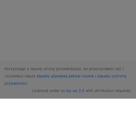
Korzystając z naszej strony potwierdzasz, że przeczytałeś(-aś) i
rozumiesz nasze
zasady używania plików cookie
i
zasady ochrony
prywatności
.
Licensed under
cc by-sa 3.0
with attribution required.