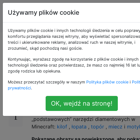
Programowanie
Tagi
Używamy plików cookie
puzzli i Code
Account
Golf
Używamy plików cookie i innych technologii śledzenia w celu popraw
komfortu przeglądania naszej witryny, aby wyświetlać spersonalizow
Golf swoje ulubione
treści i ukierunkowane reklamy, analizować ruch w naszej witrynie, i
zrozumieć, skąd pochodzą nasi goście.
narzędzie Minecraft
Kontynuując, wyrażasz zgodę na korzystanie z plików cookie i innych
technologii śledzenia oraz potwierdzasz, że masz co najmniej 16 lat l
zgodę rodzica lub opiekuna.
Możesz przeczytać szczegóły w naszym
Polityka plików cookie
i
Poli
W
Minecraft
wszystkie
domyślne tekstury
20
prywatności
.
przedmiotów
to dość proste obrazy 16 × 16 pi
co czyni je idealnymi do
gry
w
golfa
.
OK, wejdź na stronę!
Poniżej znajdują się uproszczone tekstury pię
„podstawowych” narzędzi diamentowych w
Minecraft:
kilof
,
łopata
,
topór
,
miecz
i
moty
Pokazane obrazy są powiększone, aby pokaz