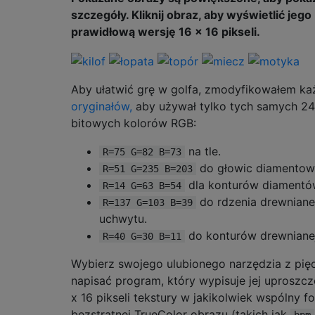
szczegóły. Kliknij obraz, aby wyświetlić jego
prawidłową wersję 16 × 16 pikseli.
Aby ułatwić grę w golfa, zmodyfikowałem ka
oryginałów,
aby używał tylko tych samych 24
bitowych kolorów RGB:
na tle.
R=75 G=82 B=73
do głowic diamentow
R=51 G=235 B=203
dla konturów diamentó
R=14 G=63 B=54
do rdzenia drewnian
R=137 G=103 B=39
uchwytu.
do konturów drewnianej
R=40 G=30 B=11
Wybierz swojego ulubionego narzędzia z pięc
napisać program, który wypisuje jej uproszc
x 16 pikseli tekstury w jakikolwiek wspólny f
bezstratnej TrueColor obrazu (takich jak
bpm