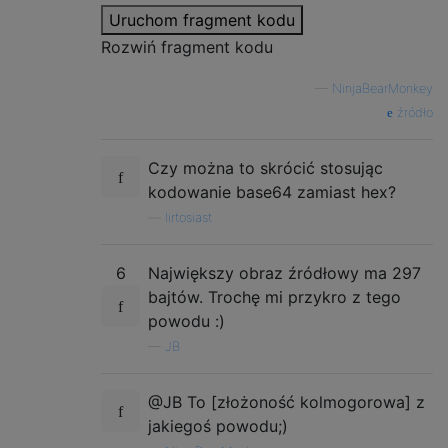
Uruchom fragment kodu
Rozwiń fragment kodu
—
NinjaBearMonkey
źródło
Czy można to skrócić stosując
kodowanie base64 zamiast hex?
—
lirtosiast
6
Największy obraz źródłowy ma 297
bajtów. Trochę mi przykro z tego
powodu :)
—
JB
@JB To [złożoność kolmogorowa] z
jakiegoś powodu;)