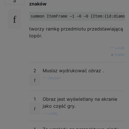
znaków
tworzy ramkę przedmiotu przedstawiającą
topór.
—
Lucas
źródło
2
Musisz wydrukować
obraz
.
—
Deusovi
1
Obraz jest wyświetlany na ekranie
jako część gry.
—
Lucas,