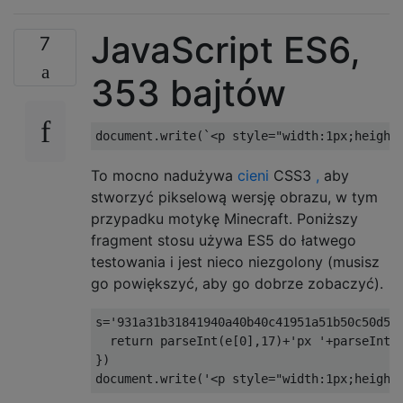
JavaScript ES6,
7
353 bajtów
To mocno nadużywa
cieni
CSS3
,
aby
stworzyć pikselową wersję obrazu, w tym
przypadku motykę Minecraft. Poniższy
fragment stosu używa ES5 do łatwego
testowania i jest nieco niezgolony (musisz
go powiększyć, aby go dobrze zobaczyć).
s
=
'931a31b31841940a40b40c41951a51b50c50d51
return
 parseInt
(
e
[
0
],
17
)+
'px '
+
parseInt
(
})
document
.
write
(
'<p style="width:1px;height