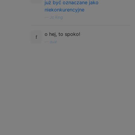
już być oznaczane jako
niekonkurencyjne
—
Jo King
o hej, to spoko!
—
quat