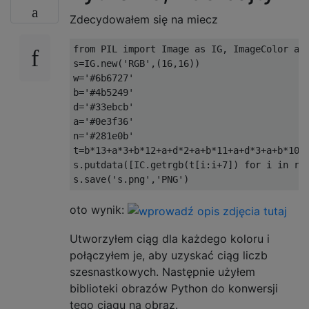
Zdecydowałem się na miecz
from PIL import Image as IG, ImageColor as 
s=IG.new('RGB',(16,16))

w='#6b6727'

b='#4b5249'

d='#33ebcb'

a='#0e3f36'

n='#281e0b'

t=b*13+a*3+b*12+a+d*2+a+b*11+a+d*3+a+b*10+
s.putdata([IC.getrgb(t[i:i+7]) for i in ran
oto wynik:
Utworzyłem ciąg dla każdego koloru i
połączyłem je, aby uzyskać ciąg liczb
szesnastkowych. Następnie użyłem
biblioteki obrazów Python do konwersji
tego ciągu na obraz.