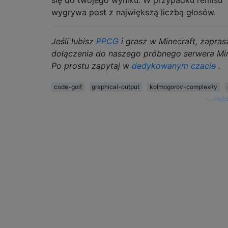
się do twojego wyniku. W przypadku remisu
wygrywa post z największą liczbą głosów.
Jeśli lubisz
PPCG
i grasz w Minecraft, zapra
dołączenia do naszego próbnego serwera Min
Po prostu zapytaj w
dedykowanym czacie
.
code-golf
graphical-output
kolmogorov-complexity
—
Hobb