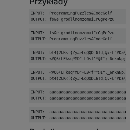
Przykłady
INPUT:  ProgrammingPuzzles&CodeGolf

INPUT:  fs&e grodllnomzomaiCrGgPePzu

INPUT:  bt4{2UK<({ZyJ>LqQQDL6!d,@:~L"#Da\6
INPUT:  <#Q6(LFksq*MD"=L0<f^*@I^;_6nknNp;p
INPUT:  aaaaaaaaaaaaaaaaaaaaaaaaaaaaaaaaaa
INPUT:  aaaaaaaaaaaaaaaaaaaaaaaaaaaaaaaaaa