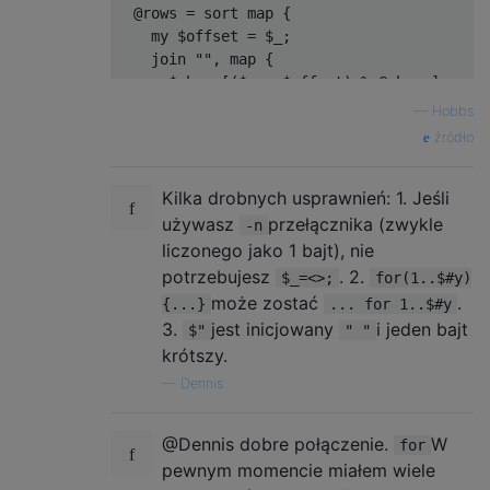
  @rows = sort map {

    my $offset = $_;

    join "", map {

      $chars[($_ + $offset) % @chars]

    } 0 .. $#chars

—
Hobbs
  } 0 .. $#chars;

źródło
  # Print all the last characters

Kilka drobnych usprawnień: 1. Jeśli
  say map /(.)$/, @rows;

używasz
przełącznika (zwykle
-n
liczonego jako 1 bajt), nie
potrzebujesz
. 2.
$_=<>;
for(1..$#y)
może zostać
.
{...}
... for 1..$#y
3.
jest inicjowany
i jeden bajt
$"
" "
krótszy.
—
Dennis
@Dennis dobre połączenie.
W
for
pewnym momencie miałem wiele