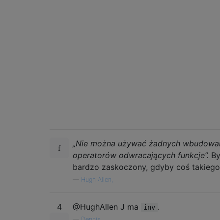
„Nie można używać żadnych wbudowa
operatorów odwracających funkcje”.
B
bardzo zaskoczony, gdyby coś takiego i
—
Hugh Allen,
4
@HughAllen J ma
.
inv
—
Dennis