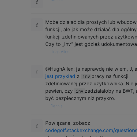
Może działać dla prostych lub wbudo
funkcji, ale jak może działać dla ogóln
funkcji zdefiniowanych przez użytkown
Czy to „inv” jest gdzieś udokumentow
—
Hugh Allen,
@HughAllen: ja naprawdę nie wiem, J, 
jest przykład
z
pracy na funkcji
inv
zdefiniowanej przez użytkownika. Nie 
pewien, czy
zadziałałoby na BWT, a
inv
być bezpiecznym niż przykro.
—
Dennis
Powiązane, zobacz
codegolf.stackexchange.com/questions/4