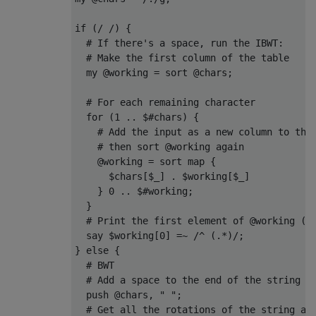
if (/ /) {

  # If there's a space, run the IBWT:

  # Make the first column of the table

  my @working = sort @chars;

  # For each remaining character

  for (1 .. $#chars) {

    # Add the input as a new column to the 
    # then sort @working again

    @working = sort map {

      $chars[$_] . $working[$_]

    } 0 .. $#working;

  }

  # Print the first element of @working (th
  say $working[0] =~ /^ (.*)/;

} else {

  # BWT

  # Add a space to the end of the string

  push @chars, " ";

  # Get all the rotations of the string and