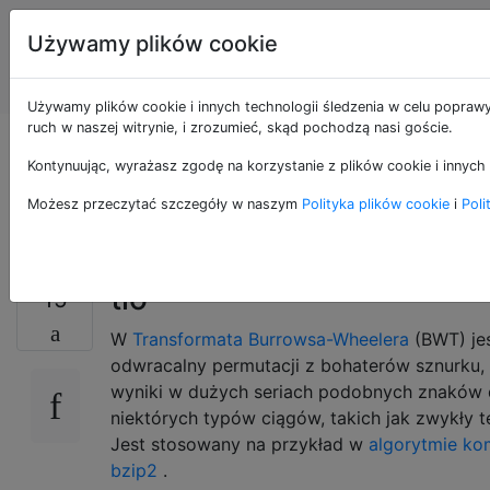
Programowanie
Tagi
Używamy plików cookie
puzzli i Code
Account
Golf
Używamy plików cookie i innych technologii śledzenia w celu poprawy
ruch w naszej witrynie, i zrozumieć, skąd pochodzą nasi goście.
Burrows, Wheeler
Kontynuując, wyrażasz zgodę na korzystanie z plików cookie i innych 
and Back
Możesz przeczytać szczegóły w naszym
Polityka plików cookie
i
Poli
tło
15
W
Transformata Burrowsa-Wheelera
(BWT) je
odwracalny permutacji z bohaterów sznurku,
wyniki w dużych seriach podobnych znaków 
niektórych typów ciągów, takich jak zwykły t
Jest stosowany na przykład w
algorytmie ko
bzip2
.