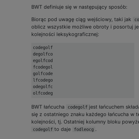
BWT definiuje się w następujący sposób:
Biorąc pod uwagę ciąg wejściowy, taki jak
c
oblicz wszystkie możliwe obroty i posortuj j
kolejności leksykograficznej:
codegolf

degolfco

egolfcod

fcodegol

golfcode

lfcodego

odegolfc

BWT łańcucha
jest łańcuchem skła
codegolf
się z ostatniego znaku każdego łańcucha w t
kolejności, tj. Ostatniej kolumny bloku powyż
to daje
.
codegolf
fodleocg