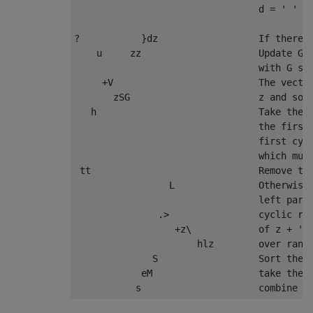
                                 d = ' '

?           }dz                  If there i
    u     zz                     Update G t
                                 with G sta
     +V                          The vector
       zSG                       z and sort
   h                             Take the f
                                 the first 
                                 first cycl
                                 which must
 tt                              Remove the
                 L               Otherwise,
                                 left param
               .>                cyclic rig
                  +z\            of z + ' '
                      hlz        over range
              S                  Sort the s
            eM                   take their