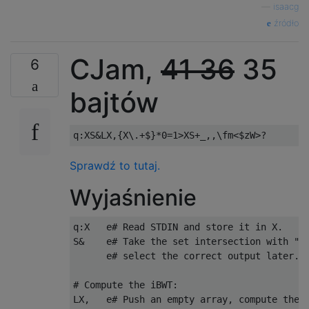
—
isaacg
źródło
CJam,
41
36
35
6
bajtów
Sprawdź to tutaj.
Wyjaśnienie
q:X   e# Read STDIN and store it in X.

S&    e# Take the set intersection with " "
      e# select the correct output later.

# Compute the iBWT:

LX,   e# Push an empty array, compute the l