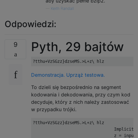
aby uzyskać pełne bzip2.
—
Keith Randall
Odpowiedzi:
Pyth, 29 bajtów
9
Demonstracja.
Uprząż testowa.
To dzieli się bezpośrednio na segment
kodowania i dekodowania, przy czym kod
decyduje, który z nich należy zastosować
w przypadku trójki.
?tthu+VzSGzz}dzseMS.>L+z\ hlz

                                 Implicit:

                                 z = input(