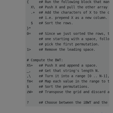
{     e# Run the following block that many 
  X\  e# Push X and pull the other array on
  .+  e# Add the characters of X to the cor
      e# i.e. prepend X as a new column.

  $   e# Sort the rows.

}*

0=    e# Since we just sorted the rows, the
      e# one starting with a space, followe
      e# pick the first permutation.

1>    e# Remove the leading space.

# Compute the BWT:

XS+   e# Push X and append a space.

_,    e# Get that string's length N.

,\    e# Turn it into a range [0 .. N-1], s
fm<   e# Map each value in the range to the
$     e# Sort the permutations.

zW>   e# Transpose the grid and discard all