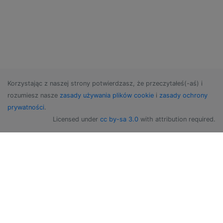
Korzystając z naszej strony potwierdzasz, że przeczytałeś(-aś) i
rozumiesz nasze
zasady używania plików cookie
i
zasady ochrony
prywatności
.
Licensed under
cc by-sa 3.0
with attribution required.