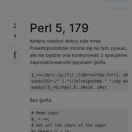
—
Martin Ender
źródło
Perl 5, 179
2
Kolejny niezbyt dobry ode mnie.
Prawdopodobnie można się na tym zyskać,
ale nie będzie ona konkurować z specjalnie
zaprojektowanymi językami golfa.
$_=<>;@y=/./g;if(/ /){@x=sort@y;for(1..$#y)
say$x[0]=~/^ (.*)/}else{push@y," ";say map/
Bez golfa:
# Read input

$_ = <>;

# Get all the chars of the input

my @chars = /./g;
