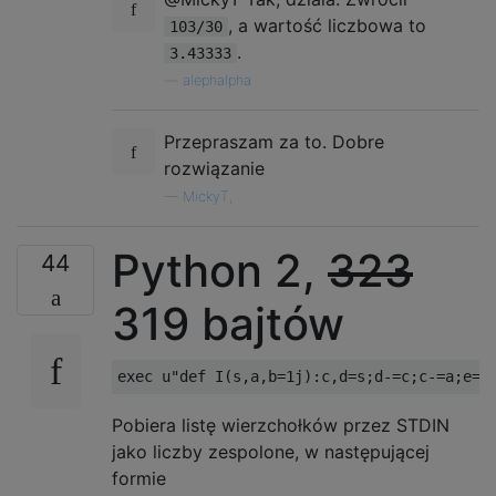
, a wartość liczbowa to
103/30
.
3.43333
—
alephalpha
Przepraszam za to. Dobre
rozwiązanie
—
MickyT,
Python 2,
323
44
319 bajtów
exec
 u
"def I(s,a,b=1j):c,d=s;d-=c;c-=a;e=(
Pobiera listę wierzchołków przez STDIN
jako liczby zespolone, w następującej
formie