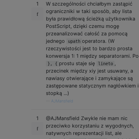
1
W szczególności chciałbym zastąpić
ograniczniki w taki sposób, aby lista
była prawidłową ścieżką użytkownika
PostScript, dzięki czemu mogę
przeanalizować całość za pomocą
jednego
operatora. (W
upath
rzeczywistości jest to bardzo prosta
konwersja 1: 1 między separatorami. Po
prostu staje się
,
}, {
lineto
przecinek między xiy jest usuwany, a
nawiasy otwierające i zamykające są
zastępowane statycznym nagłówkiem i
stopką ...)
—
AJMansfield
1
@AJMansfield Zwykle nie mam nic
przeciwko korzystaniu z wygodnych,
natywnych reprezentacji list, ale