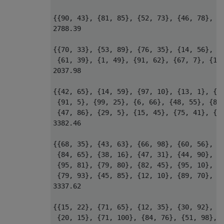
{{90, 43}, {81, 85}, {52, 73}, {46, 78}, {7
2788.39

{{70, 33}, {53, 89}, {76, 35}, {14, 56}, {1
 {61, 39}, {1, 49}, {91, 62}, {67, 7}, {19,
2037.98

{{42, 65}, {14, 59}, {97, 10}, {13, 1}, {2,
 {91, 5}, {99, 25}, {6, 66}, {48, 55}, {83,
 {47, 86}, {29, 5}, {15, 45}, {75, 41}, {9,
3382.46

{{68, 35}, {43, 63}, {66, 98}, {60, 56}, {5
 {84, 65}, {38, 16}, {47, 31}, {44, 90}, {2
 {95, 81}, {79, 80}, {82, 45}, {95, 10}, {2
 {79, 93}, {45, 85}, {12, 10}, {89, 70}, {4
3337.62

{{15, 22}, {71, 65}, {12, 35}, {30, 92}, {1
 {20, 15}, {71, 100}, {84, 76}, {51, 98}, {