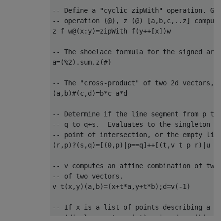
-- Define a "cyclic zipWith" operation. Giv
-- operation (@), z (@) [a,b,c,..z] compute
z f w@(x:y)=zipWith f(y++[x])w

-- The shoelace formula for the signed area
a=(%2).sum.z(#)

-- The "cross-product" of two 2d vectors, r
(a,b)#(c,d)=b*c-a*d

-- Determine if the line segment from p to 
-- q to q+s.  Evaluates to the singleton li
-- point of intersection, or the empty list
(r,p)?(s,q)=[(0,p)|p==q]++[(t,v t p r)|u t,
-- v computes an affine combination of two 
-- of two vectors.

v t(x,y)(a,b)=(x+t*a,y+t*b);d=v(-1)

-- If x is a list of points describing a po
-- (displacement, point) pairs describing t