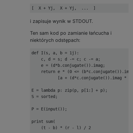
i zapisuje wynik w STDOUT.
Ten sam kod po zamianie łańcucha i
niektórych odstępach:
def
 I
(
s
,
 a
,
 b 
=
1j
):
    c
,
 d 
=
 s
;
 d 
-=
 c
;
 c 
-=
 a
;
    e 
=
(
d
*
b
.
conjugate
()).
imag
;
return
 e 
*
(
0
<=
(
b
*
c
.
conjugate
()).
ima
[
a 
+
(
d
*
c
.
conjugate
()).
imag 
*
 b
E 
=
lambda
 p
:
 zip
(
p
,
 p
[
1
:]
+
 p
);
S 
=
 sorted
;
P 
=
 E
(
input
());
print
 sum
(
(
t 
-
 b
)
*
(
r 
-
 l
)
/
2