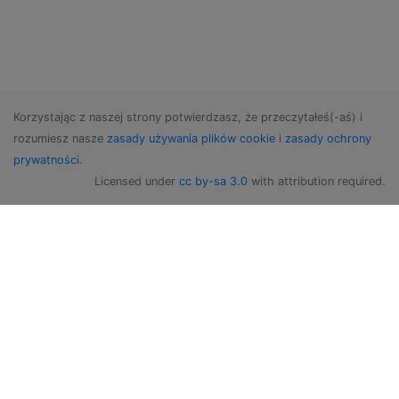
-- be up to N^2 points of intersection.  So
-- throwing away duplicates, and add up the
b(s,p)=s*a p

u(_,x)(_,y)=h x==h y

Korzystając z naszej strony potwierdzasz, że przeczytałeś(-aś) i
rozumiesz nasze
zasady używania plików cookie
i
zasady ochrony
prywatności
.
Licensed under
cc by-sa 3.0
with attribution required.