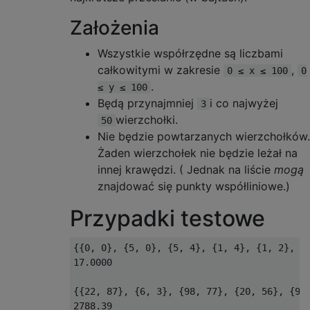
Założenia
Wszystkie współrzędne są liczbami
całkowitymi w zakresie
,
0 ≤ x ≤ 100
0
.
≤ y ≤ 100
Będą przynajmniej
i co najwyżej
3
wierzchołki.
50
Nie będzie powtarzanych wierzchołków.
Żaden wierzchołek nie będzie leżał na
innej krawędzi. ( Jednak na liście
mogą
znajdować się punkty współliniowe.)
Przypadki testowe
{{0, 0}, {5, 0}, {5, 4}, {1, 4}, {1, 2}, {3
17.0000

{{22, 87}, {6, 3}, {98, 77}, {20, 56}, {96,
2788.39
