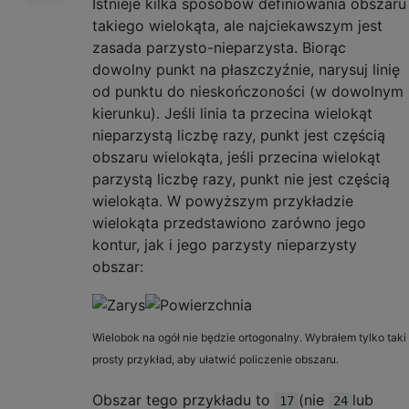
Istnieje kilka sposobów definiowania obszaru
takiego wielokąta, ale najciekawszym jest
zasada parzysto-nieparzysta. Biorąc
dowolny punkt na płaszczyźnie, narysuj linię
od punktu do nieskończoności (w dowolnym
kierunku). Jeśli linia ta przecina wielokąt
nieparzystą liczbę razy, punkt jest częścią
obszaru wielokąta, jeśli przecina wielokąt
parzystą liczbę razy, punkt nie jest częścią
wielokąta. W powyższym przykładzie
wielokąta przedstawiono zarówno jego
kontur, jak i jego parzysty nieparzysty
obszar:
Wielobok na ogół nie będzie ortogonalny. Wybrałem tylko taki
prosty przykład, aby ułatwić policzenie obszaru.
Obszar tego przykładu to
(nie
lub
17
24