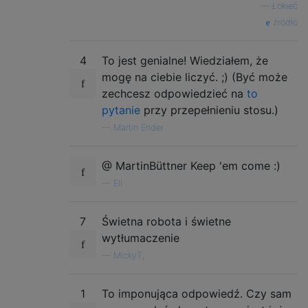
—
Łokieć
źródło
4
To jest genialne! Wiedziałem, że
mogę na ciebie liczyć. ;) (Być może
zechcesz odpowiedzieć na
to
pytanie
przy przepełnieniu stosu.)
—
Martin Ender
@ MartinBüttner Keep 'em come :)
—
Ell
7
Świetna robota i świetne
wytłumaczenie
—
MickyT,
1
To imponująca odpowiedź. Czy sam