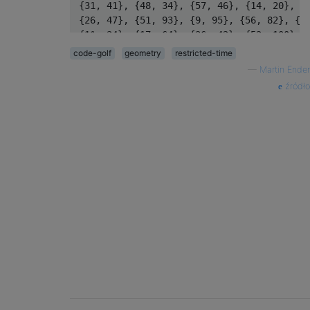
 {31, 41}, {48, 34}, {57, 46}, {14, 20}, {4
 {26, 47}, {51, 93}, {9, 95}, {56, 82}, {86
 {11, 34}, {17, 64}, {36, 42}, {52, 100}, {
 {8, 94}, {64, 60}, {47, 25}, {99, 26}, {99
code-golf
geometry
restricted-time
—
Martin Ender
źródło