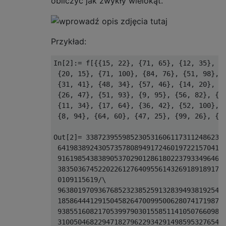
obliczyć jak zwykły wielokąt.
Przykład:
In[2]:= f[{{15, 22}, {71, 65}, {12, 35}, {3
 {20, 15}, {71, 100}, {84, 76}, {51, 98}, {
 {31, 41}, {48, 34}, {57, 46}, {14, 20}, {4
 {26, 47}, {51, 93}, {9, 95}, {56, 82}, {86
 {11, 34}, {17, 64}, {36, 42}, {52, 100}, {
 {8, 94}, {64, 60}, {47, 25}, {99, 26}, {99
Out[2]= 33872395598523053160611731124862338
 641983892430573578089491724601972215704175
 916198543838905370290128618022379334964617
 383503674522022612764095561432691891891744
 0109115619/\

 963801970936768523238525913283949381925455
 185864441291504582647009950062807417198705
 938551608217053997903015585114105076609851
 310050468229471827962293429149859532765495