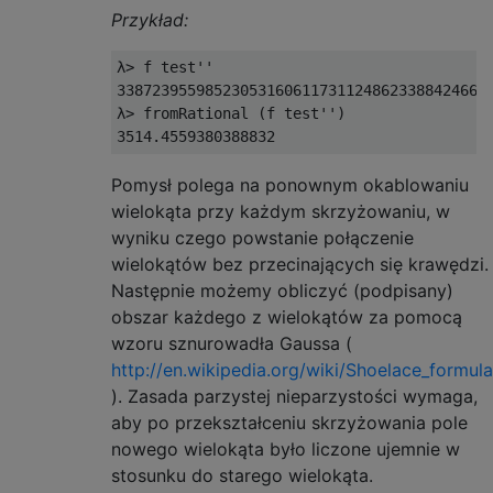
Przykład:
λ> f test''

338723955985230531606117311248623388424660
λ> fromRational (f test'')

Pomysł polega na ponownym okablowaniu
wielokąta przy każdym skrzyżowaniu, w
wyniku czego powstanie połączenie
wielokątów bez przecinających się krawędzi.
Następnie możemy obliczyć (podpisany)
obszar każdego z wielokątów za pomocą
wzoru sznurowadła Gaussa (
http://en.wikipedia.org/wiki/Shoelace_formula
). Zasada parzystej nieparzystości wymaga,
aby po przekształceniu skrzyżowania pole
nowego wielokąta było liczone ujemnie w
stosunku do starego wielokąta.