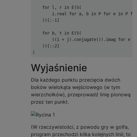
for
 l
,
 r 
in
 E
(
S
(
        i
.
real 
for
 a
,
 b 
in
 P 
for
 e 
in
 P 
fo
))[:-
1
]
for
 b
,
 t 
in
 E
(
S
(
((
i 
+
 j
).
conjugate
()).
imag 
for
 e 
i
))[::
2
]
)
Wyjaśnienie
Dla każdego punktu przecięcia dwóch
boków wielokąta wejściowego (w tym
wierzchołków), przeprowadź linię pionową
przez ten punkt.
(W rzeczywistości, z powodu gry w golfa,
program przechodzi kilka kolejnych linii; to