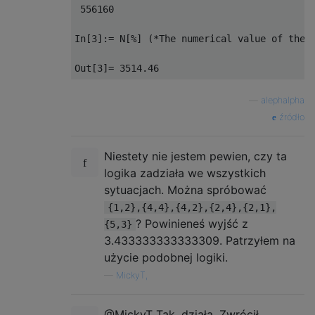
 556160

In[3]:= N[%] (*The numerical value of the l
—
alephalpha
źródło
Niestety nie jestem pewien, czy ta
logika zadziała we wszystkich
sytuacjach. Można spróbować
{1,2},{4,4},{4,2},{2,4},{2,1},
? Powinieneś wyjść z
{5,3}
3.433333333333309. Patrzyłem na
użycie podobnej logiki.
—
MickyT,
@MickyT Tak, działa. Zwrócił