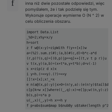
inna niż dwie pozostałe odpowiedzi, więc
pomyślałem, że i tak podzielę się tym.
Wykonuje operacje wymierne O (N ^ 2) w
celu obliczenia obszaru.
import Data.List

_%0=2;x%y=x/y

h=sort

z f w@(x:y)=zipWith f(y++[x])w

a=(%2).sum.z(#);(a,b)#(c,d)=b*c-a*d

(r,p)?(s,q)=[(0,p)|p==q]++[(t,v t p r)|u t,
v t(x,y)(a,b)=(x+t*a,y+t*b);d=v(-1)

s x=zip(z d x)x

i y=h.(=<<y).(?)=<<y

[]!x=[x];x!_=x

e n(a@(x,p):y)|x>0=(n!y,a):(e(n!y)$tail$dro
c[p]k=w x[]where((_,q):x)=e[]p;w((n,y):z)b|
b(s,p)=s*a p

u(_,x)(_,y)=h x==h y
