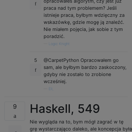
opracowałeś algorytm, czy jest już
praca nad tym problemem? Jeśli
istnieje praca, byłbym wdzięczny za
wskazówkę, gdzie mogę ją znaleźć.
Nie miałem pojęcia, jak sobie z tym
poradzić.
—
Logic Knight
5
@CarpetPython Opracowałem go
sam, ale byłbym bardzo zaskoczony,
gdyby nie zostało to zrobione
wcześniej.
—
Ell,
Haskell, 549
9
Nie wygląda na to, bym mógł zagrać w tę
grę wystarczająco daleko, ale koncepcja była