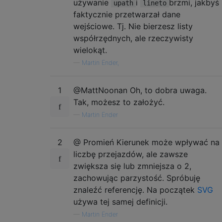
używanie
i
brzmi, jakbyś
upath
lineto
faktycznie przetwarzał dane
wejściowe. Tj. Nie bierzesz listy
współrzędnych, ale rzeczywisty
wielokąt.
—
Martin Ender,
1
@MattNoonan Oh, to dobra uwaga.
Tak, możesz to założyć.
—
Martin Ender
2
@ Promień Kierunek może wpływać na
liczbę przejazdów, ale zawsze
zwiększa się lub zmniejsza o 2,
zachowując parzystość. Spróbuję
znaleźć referencję. Na początek
SVG
używa tej samej definicji.
—
Martin Ender