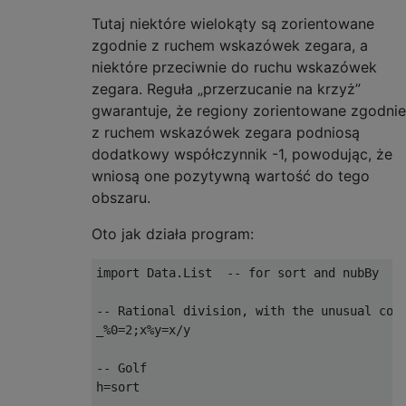
Tutaj niektóre wielokąty są zorientowane
zgodnie z ruchem wskazówek zegara, a
niektóre przeciwnie do ruchu wskazówek
zegara. Reguła „przerzucanie na krzyż”
gwarantuje, że regiony zorientowane zgodnie
z ruchem wskazówek zegara podniosą
dodatkowy współczynnik -1, powodując, że
wniosą one pozytywną wartość do tego
obszaru.
Oto jak działa program:
import Data.List  -- for sort and nubBy

-- Rational division, with the unusual conv
_%0=2;x%y=x/y

-- Golf

h=sort
