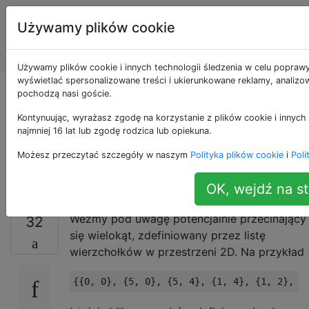
Programowanie
Tagi
Używamy plików cookie
puzzli i Code
Account
Golf
Używamy plików cookie i innych technologii śledzenia w celu poprawy
wyświetlać spersonalizowane treści i ukierunkowane reklamy, analizow
Obszar samo-
pochodzą nasi goście.
Kontynuując, wyrażasz zgodę na korzystanie z plików cookie i innych
przecinającego się
najmniej 16 lat lub zgodę rodzica lub opiekuna.
Możesz przeczytać szczegóły w naszym
Polityka plików cookie
i
Poli
wielokąta
OK, wejdź na st
Weźmy pod uwagę potencjalnie przecinający
32
się wielokąt, zdefiniowany przez listę
wierzchołków w przestrzeni 2D. Na przykład