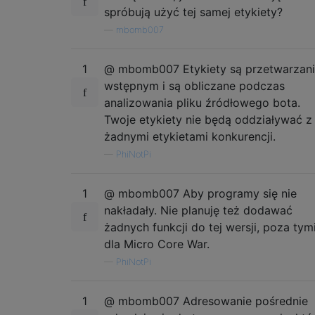
HanShotFirst > Slug

spróbują użyć tej samej etykiety?
Turbo > Slug

—
mbomb007
EasterBunny > Slug

Paranoid > Slug

DwarvenEngineer > HanShotFirst

1
@ mbomb007 Etykiety są przetwarzan
Turbo > DwarvenEngineer

wstępnym i są obliczane podczas
DwarvenEngineer > EasterBunny

analizowania pliku źródłowego bota.
DwarvenEngineer > Paranoid

Twoje etykiety nie będą oddziaływać z
Turbo > HanShotFirst

HanShotFirst > EasterBunny

żadnymi etykietami konkurencji.
HanShotFirst > Paranoid

—
PhiNotPi
Turbo > EasterBunny

Turbo > Paranoid

1
@ mbomb007 Aby programy się nie
nakładały. Nie planuję też dodawać
żadnych funkcji do tej wersji, poza tym
dla Micro Core War.
—
PhiNotPi
1
@ mbomb007 Adresowanie pośrednie