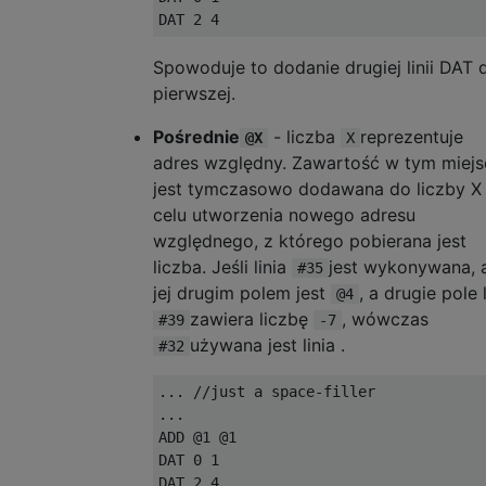
Spowoduje to dodanie drugiej linii DAT 
pierwszej.
Pośrednie
- liczba
reprezentuje
@X
X
adres względny. Zawartość w tym miejs
jest tymczasowo dodawana do liczby X
celu utworzenia nowego adresu
względnego, z którego pobierana jest
liczba. Jeśli linia
jest wykonywana, 
#35
jej drugim polem jest
, a drugie pole l
@4
zawiera liczbę
, wówczas
#39
-7
używana jest linia .
#32
... //just a space-filler

...

ADD @1 @1

DAT 0 1
