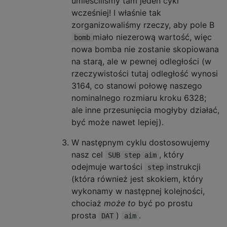
umieściliśmy tam jeden cykl
wcześniej! I właśnie tak
zorganizowaliśmy rzeczy, aby pole B
miało niezerową wartość, więc
bomb
nowa bomba nie zostanie skopiowana
na starą, ale w pewnej odległości (w
rzeczywistości tutaj odległość wynosi
3164, co stanowi połowę naszego
nominalnego rozmiaru kroku 6328;
ale inne przesunięcia mogłyby działać,
być może nawet lepiej).
W następnym cyklu dostosowujemy
nasz cel
, który
SUB step aim
odejmuje wartości
instrukcji
step
(która również jest skokiem, który
wykonamy w następnej kolejności,
chociaż
może to
być po prostu
prosta
)
.
DAT
aim