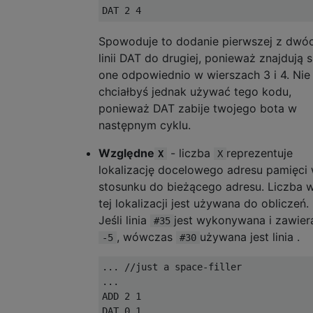
Spowoduje to dodanie pierwszej z dwó
linii DAT do drugiej, ponieważ znajdują s
one odpowiednio w wierszach 3 i 4. Nie
chciałbyś jednak używać tego kodu,
ponieważ DAT zabije twojego bota w
następnym cyklu.
Względne
- liczba
reprezentuje
X
X
lokalizację docelowego adresu pamięci
stosunku do bieżącego adresu. Liczba 
tej lokalizacji jest używana do obliczeń.
Jeśli linia
jest wykonywana i zawier
#35
, wówczas
używana jest linia .
-5
#30
... //just a space-filler

...

ADD 2 1

DAT 0 1
