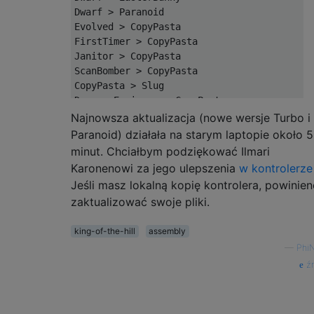
Dwarf > Paranoid

Evolved > CopyPasta

FirstTimer > CopyPasta

Janitor > CopyPasta

ScanBomber > CopyPasta

CopyPasta > Slug

DwarvenEngineer > CopyPasta

HanShotFirst > CopyPasta

Najnowsza aktualizacja (nowe wersje Turbo i
Turbo > CopyPasta

Paranoid) działała na starym laptopie około 5
CopyPasta > EasterBunny

minut. Chciałbym podziękować Ilmari
Paranoid > CopyPasta

Karonenowi za jego ulepszenia
w kontrolerze
Evolved > FirstTimer

Jeśli masz lokalną kopię kontrolera, powinien
Evolved > Janitor

zaktualizować swoje pliki.
ScanBomber > Evolved

Evolved > Slug

king-of-the-hill
assembly
DwarvenEngineer > Evolved

HanShotFirst > Evolved

—
PhiN
Turbo > Evolved

źr
EasterBunny > Evolved

Paranoid > Evolved

Janitor > FirstTimer
