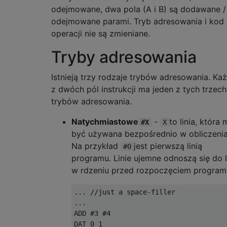
odejmowane, dwa pola (A i B) są dodawane /
odejmowane parami. Tryb adresowania i kod
operacji nie są zmieniane.
Tryby adresowania
Istnieją trzy rodzaje trybów adresowania. Ka
z dwóch pól instrukcji ma jeden z tych trzech
trybów adresowania.
Natychmiastowe
-
to linia, która 
#X
X
być używana bezpośrednio w obliczenia
Na przykład
jest pierwszą linią
#0
programu. Linie ujemne odnoszą się do li
w rdzeniu przed rozpoczęciem program
... //just a space-filler

...

ADD #3 #4

DAT 0 1
