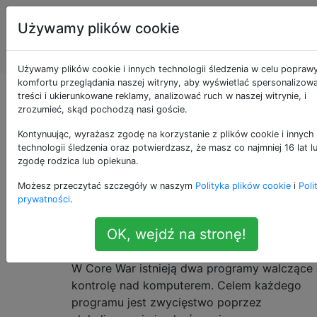
Programowanie
Tagi
Używamy plików cookie
puzzli i Code
Account
Golf
Używamy plików cookie i innych technologii śledzenia w celu popraw
komfortu przeglądania naszej witryny, aby wyświetlać spersonalizow
Wojna o rdzeń nano
treści i ukierunkowane reklamy, analizować ruch w naszej witrynie, i
zrozumieć, skąd pochodzą nasi goście.
Kontynuując, wyrażasz zgodę na korzystanie z plików cookie i innych
technologii śledzenia oraz potwierdzasz, że masz co najmniej 16 lat l
Jest to adaptacja
Core War
, programu KOTH
21
zgodę rodzica lub opiekuna.
20 wieku. Mówiąc ściślej, używa niesamowici
Możesz przeczytać szczegóły w naszym
Polityka plików cookie
i
Poli
uproszczonego zestawu instrukcji, opartego
prywatności
.
głównie na
oryginalnej propozycji
.
OK, wejdź na stronę!
tło
W Core War istnieją dwa programy walczące
kontrolę nad komputerem. Celem każdego
programu jest zwycięstwo poprzez