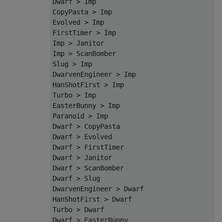
Dwarf > Imp

CopyPasta > Imp

Evolved > Imp

FirstTimer > Imp

Imp > Janitor

Imp > ScanBomber

Slug > Imp

DwarvenEngineer > Imp

HanShotFirst > Imp

Turbo > Imp

EasterBunny > Imp

Paranoid > Imp

Dwarf > CopyPasta

Dwarf > Evolved

Dwarf > FirstTimer

Dwarf > Janitor

Dwarf > ScanBomber

Dwarf > Slug

DwarvenEngineer > Dwarf

HanShotFirst > Dwarf

Turbo > Dwarf

Dwarf > EasterBunny
