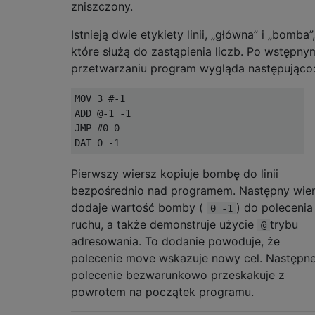
zniszczony.
Istnieją dwie etykiety linii, „główna” i „bomba”,
które służą do zastąpienia liczb. Po wstępny
przetwarzaniu program wygląda następująco
MOV 3 #-1

ADD @-1 -1

JMP #0 0

Pierwszy wiersz kopiuje bombę do linii
bezpośrednio nad programem. Następny wie
dodaje wartość bomby (
) do polecenia
0 -1
ruchu, a także demonstruje użycie
trybu
@
adresowania. To dodanie powoduje, że
polecenie move wskazuje nowy cel. Następn
polecenie bezwarunkowo przeskakuje z
powrotem na początek programu.