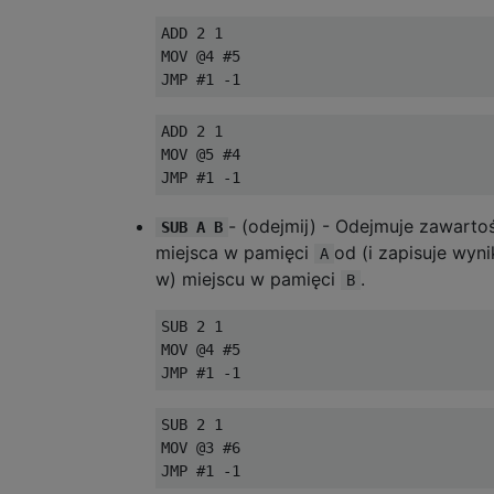
ADD 2 1

MOV @4 #5

ADD 2 1

MOV @5 #4

- (odejmij) - Odejmuje zawarto
SUB A B
miejsca w pamięci
od (i zapisuje wyni
A
w) miejscu w pamięci
.
B
SUB 2 1

MOV @4 #5

SUB 2 1

MOV @3 #6
