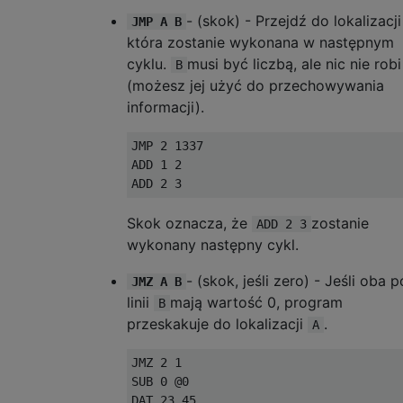
- (skok) - Przejdź do lokalizacj
JMP A B
która zostanie wykonana w następnym
cyklu.
musi być liczbą, ale nic nie robi
B
(możesz jej użyć do przechowywania
informacji).
JMP 2 1337

ADD 1 2

Skok oznacza, że
zostanie
ADD 2 3
wykonany następny cykl.
- (skok, jeśli zero) - Jeśli oba p
JMZ A B
linii
mają wartość 0, program
B
przeskakuje do lokalizacji
.
A
JMZ 2 1

SUB 0 @0
