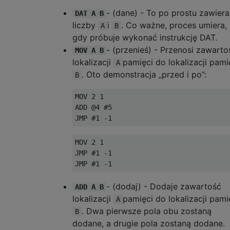
- (dane) - To po prostu zawiera
DAT A B
liczby
i
. Co ważne, proces umiera,
A
B
gdy próbuje wykonać instrukcję DAT.
- (przenieś) - Przenosi zawarto
MOV A B
lokalizacji
pamięci do lokalizacji pami
A
. Oto demonstracja „przed i po”:
B
MOV 2 1

ADD @4 #5

MOV 2 1

JMP #1 -1

- (dodaj) - Dodaje zawartość
ADD A B
lokalizacji
pamięci do lokalizacji pami
A
. Dwa pierwsze pola obu zostaną
B
dodane, a drugie pola zostaną dodane.