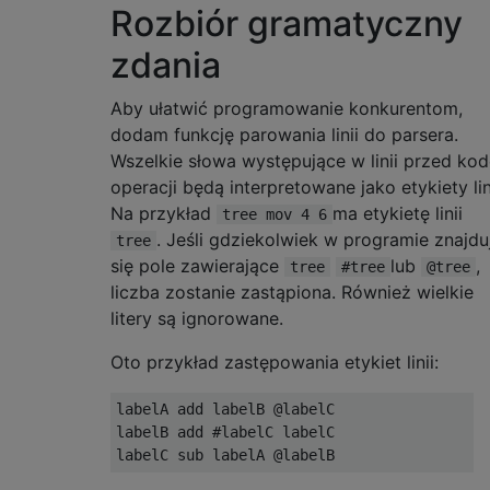
Rozbiór gramatyczny
zdania
Aby ułatwić programowanie konkurentom,
dodam funkcję parowania linii do parsera.
Wszelkie słowa występujące w linii przed ko
operacji będą interpretowane jako etykiety lini
Na przykład
ma etykietę linii
tree mov 4 6
. Jeśli gdziekolwiek w programie znajdu
tree
się pole zawierające
lub
,
tree
#tree
@tree
liczba zostanie zastąpiona. Również wielkie
litery są ignorowane.
Oto przykład zastępowania etykiet linii:
labelA add labelB @labelC

labelB add #labelC labelC
