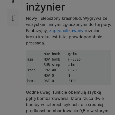
inżynier
Nowy i ulepszony krasnolud. Wygrywa ze
wszystkimi innymi zgłoszonymi do tej pory.
Fantazyjny,
zoptymalizowany
rozmiar
kroku kroku jest tutaj prawdopodobnie
przesadą.
        MOV bomb    @aim

aim     MOV bomb    @-6326

        SUB step    aim

step    JMZ #0      6328

        MOV 0       1

Godne uwagi funkcje obejmują szybką
pętlę bombardowania, która rzuca dwie
bomby w czterech cyklach, dla średniej
prędkości bombardowania 0,5 c w starym