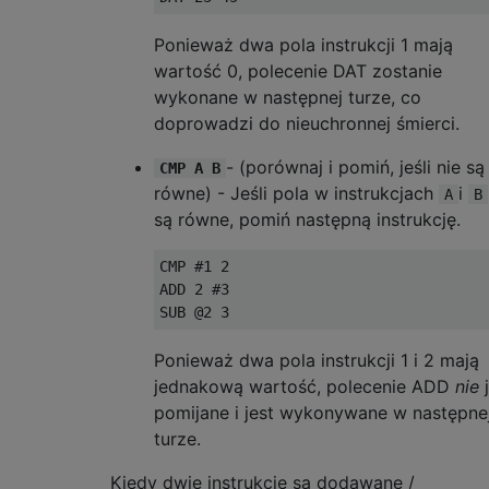
Ponieważ dwa pola instrukcji 1 mają
wartość 0, polecenie DAT zostanie
wykonane w następnej turze, co
doprowadzi do nieuchronnej śmierci.
- (porównaj i pomiń, jeśli nie są
CMP A B
równe) - Jeśli pola w instrukcjach
i
A
B
są równe, pomiń następną instrukcję.
CMP #1 2

ADD 2 #3

Ponieważ dwa pola instrukcji 1 i 2 mają
jednakową wartość, polecenie ADD
nie
j
pomijane i jest wykonywane w następne
turze.
Kiedy dwie instrukcje są dodawane /