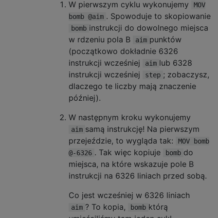
W pierwszym cyklu wykonujemy
MOV
. Spowoduje to skopiowanie
bomb @aim
instrukcji do dowolnego miejsca
bomb
w rdzeniu pola B
punktów
aim
(początkowo dokładnie 6326
instrukcji wcześniej
lub 6328
aim
instrukcji wcześniej
; zobaczysz,
step
dlaczego te liczby mają znaczenie
później).
W następnym kroku wykonujemy
samą instrukcję! Na pierwszym
aim
przejeździe, to wygląda tak:
MOV bomb
. Tak więc kopiuje
do
@-6326
bomb
miejsca, na które wskazuje pole B
instrukcji na 6326 liniach przed sobą.
Co jest wcześniej w 6326 liniach
? To kopia,
którą
aim
bomb