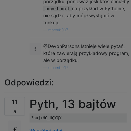
porządku, ponieważ jeśli ktoś chciałby
na przykład w Pythonie,
import math
nie sądzę, aby mógł wystąpić w
funkcji.
—
mbomb007
@DevonParsons Istnieje wiele pytań,
które zawierają przykładowy program,
ale w porządku.
—
mbomb007
Odpowiedzi:
Pyth, 13 bajtów
11
Wypróbuj tutaj.