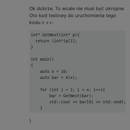
Ok dobrze. To wcale nie musi być okropne.
Oto kod testowy do uruchomienia tego
kodu c ++:
int
*
GetNext
(
int
*
 p
){
return
(
int
*)
p
[
1
];
}
int
 main
()
{
auto
 x 
=
10
;
auto
 bar 
=
 A
(
x
);
for
(
int
 i 
=
1
;
 i 
<
 x
;
 i
++){
        bar 
=
GetNext
(
bar
);
        std
::
cout 
<<
 bar
[
0
]
<<
 std
::
endl
;
}
}