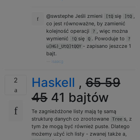
@swstephe Jeśli zmieni
się
,
[tQ
]tQ
co jest równoważne, by zamienić
kolejność operacji
, więc można
?
wymienić
się
. Powoduje to
!Q
Q
?
- zapisano jeszcze 1
u[HG)_UtQ]tQQY
bajt.
—
isaacg
Haskell
,
65 59
2
45
41 bajtów
Te zagnieżdżone listy mają tę samą
strukturę danych co zrootowane
s, z
Tree
tym że mogą być również puste. Dlatego
możemy użyć ich listy - zwanej także a,