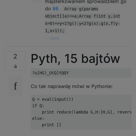
majsterkowaniem sprowadziłem go
do
86
.
Array g(params
object[]a)=>a;Array f(int y,int
x=0)=>y<1?g():y<2?g(x):g(x,f(y-
1,x+1));
—
dana
Pyth, 15 bajtów
2
Co tak naprawdę mówi w Pythonie:
Q 
=
 eval
(
input
())
if
 Q
:
print
 reduce
(
lambda
 G
,
H
:[
H
,
G
],
 reverse
else
:
print
[]