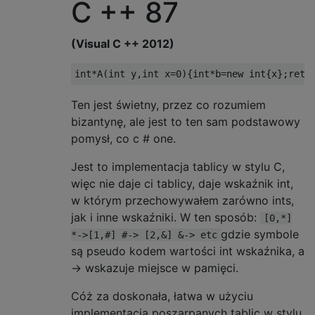
C ++ 87
(Visual C ++ 2012)
int
*
A
(
int
 y
,
int
 x
=
0
){
int
*
b
=
new
int
{
x
};
retu
Ten jest świetny, przez co rozumiem
bizantynę, ale jest to ten sam podstawowy
pomysł, co c # one.
Jest to implementacja tablicy w stylu C,
więc nie daje ci tablicy, daje wskaźnik int,
w którym przechowywałem zarówno ints,
jak i inne wskaźniki. W ten sposób:
[0,*]
gdzie symbole
*->[1,#] #-> [2,&] &-> etc
są pseudo kodem wartości int wskaźnika, a
-> wskazuje miejsce w pamięci.
Cóż za doskonała, łatwa w użyciu
implementacja poszarpanych tablic w stylu