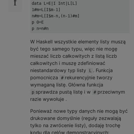
data L=E|I Int|L[L] 

1#m=L[I$m-1]

n#m=L[I$m-n,(n-1)#m]

p 0=E

W Haskell wszystkie elementy listy muszą
być tego samego typu, więc nie mogę
mieszać liczb całkowitych z listą liczb
całkowitych i muszę zdefiniować
niestandardowy typ listy
. Funkcja
L
pomocnicza
rekurencyjnie tworzy
#
wymaganą listę. Główna funkcja
sprawdza pustą listę i w
przeciwnym
p
#
razie wywołuje .
Ponieważ nowe typy danych nie mogą być
drukowane domyślnie (reguły zezwalają
tylko na zwrócenie listy), dodaję trochę
kodu dla celów demonstracyjnych: