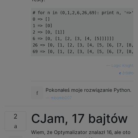
# for n in (0,1,2,6,26,69): print n, '=>',
0
=>
[]
1
=>
[
0
]
2
=>
[
0
,
[
1
]]
6
=>
[
0
,
[
1
,
[
2
,
[
3
,
[
4
,
[
5
]]]]]]
26
=>
[
0
,
[
1
,
[
2
,
[
3
,
[
4
,
[
5
,
[
6
,
[
7
,
[
8
,
69
=>
[
0
,
[
1
,
[
2
,
[
3
,
[
4
,
[
5
,
[
6
,
[
7
,
[
8
,
—
Logic Knight
źródło
Pokonałeś moje rozwiązanie Python.
—
mbomb007
CJam, 17 bajtów
2
Wiem, że Optymalizator znalazł 16, ale oto