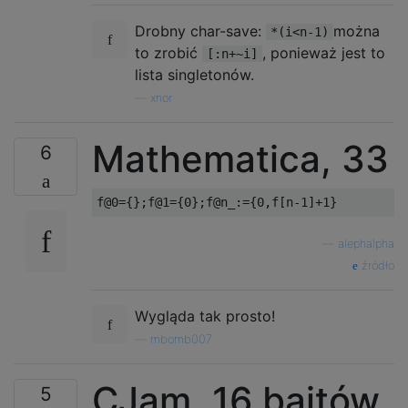
Drobny char-save:
można
*(i<n-1)
to zrobić
, ponieważ jest to
[:n+~i]
lista singletonów.
—
xnor
Mathematica, 33
6
f@0
={};
f@1
={
0
};
f@n_
:={
0
,
f
[
n
-
1
]+
1
}
—
alephalpha
źródło
Wygląda tak prosto!
—
mbomb007
CJam, 16 bajtów
5