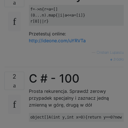
f
=->
n
{
r
=
a
=[]
(
0.
..
n
).
map
{|
i
|
a
<<
a
=[
i
]}
r
[
0
]||
r
}
Przetestuj online:
http://ideone.com/uYRVTa
—
Cristian Lupascu
źródło
C # - 100
2
Prosta rekurencja. Sprawdź zerowy
przypadek specjalny i zaznacz jedną
zmienną w górę, drugą w dół
object
[]
A
(
int
 y
,
int
 x
=
0
){
return
 y
==
0
?
new
o