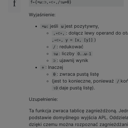
Wyjaśnienie:
jeśli
jest pozytywny,
×⍵:
⍵
: dołącz lewy operand do o
,∘⊂∘,
)
,∘⊂∘, y = [x, [y]]
: redukować
/
: liczby
⍳⍵
0..⍵-1
: ujawnij wynik
⊃
: Inaczej
⋄
: zwraca pustą listę
⍬
(jest to konieczne, ponieważ
ko
/
daje pustą listę).
⍳0
Uzupełnienie:
Ta funkcja zwraca tablicę zagnieżdżoną. Jedn
podstawie domyślnego wyjścia APL. Oddziela 
dzięki czemu można rozpoznać zagnieżdżanie