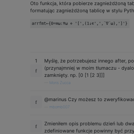
Oto funkcja, która pobierze zagnieżdżoną tab
formatując zagnieżdżoną tablicę w stylu Pyth
1
Myślę, że potrzebujesz innego after, p
(przynajmniej w moim tłumaczu - dyalog
zamknięty. np. [0 [1 [2 3]]]
—
Moris Zucca
@marinus Czy możesz to zweryfikowa
—
mbomb007
Zmieniłem opis problemu dzień lub dwa
zdefiniowane funkcje powinny być przy