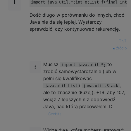
Dość długo w porównaniu do innych, choć
Java nie da się lepiej. Wystarczy
sprawdzić, czy kontynuować rekurencję.
—
TNT
źródło
Musisz
to
import java.util.*;
zrobić samowystarczalnie (lub w
pełni się kwalifikować
i
,
java.util.List
java.util.Stack
ale to znacznie dłużej). +19, aby 107,
wciąż 7 lepszych niż odpowiedź
Java, nad którą pracowałem: D
—
Geobits
Widzę dwa, które możesz uratować: