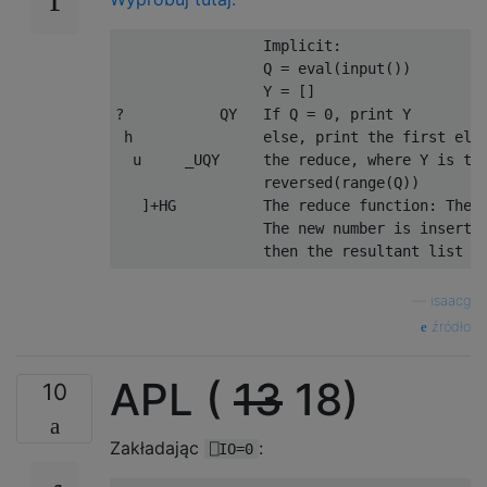
                 Implicit:

                 Q = eval(input())

                 Y = []

?           QY   If Q = 0, print Y

 h               else, print the first elem
  u     _UQY     the reduce, where Y is the
                 reversed(range(Q))

   ]+HG          The reduce function: The l
                 The new number is inserted
—
isaacg
źródło
APL (
13
18)
10
Zakładając
:
⎕IO=0