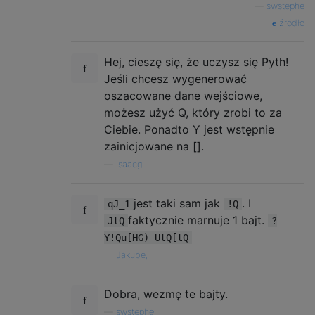
—
swstephe
źródło
Hej, cieszę się, że uczysz się Pyth!
Jeśli chcesz wygenerować
oszacowane dane wejściowe,
możesz użyć Q, który zrobi to za
Ciebie. Ponadto Y jest wstępnie
zainicjowane na [].
—
isaacg
jest taki sam jak
. I
qJ_1
!Q
faktycznie marnuje 1 bajt.
JtQ
?
Y!Qu[HG)_UtQ[tQ
—
Jakube,
Dobra, wezmę te bajty.
—
swstephe