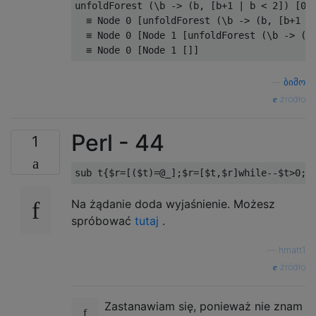
unfoldForest 
(\
b 
->
(
b
,
[
b
+
1
|
 b 
<
2
])
[
0
]
≡
 Node 
0
[
unfoldForest 
(\
b 
->
(
b
,
[
b
+
1
|
≡
 Node 
0
[
Node 
1
[
unfoldForest 
(\
b 
->
(
b
≡
 Node 
0
[
Node 
1
[]]
—
ბიმო
źródło
Perl - 44
1
sub
 t
{
$r
=[(
$t
)=
@_
];
$r
=[
$t
,
$r
]
while
--
$t
>
0
;
$
Na żądanie doda wyjaśnienie. Możesz
spróbować
tutaj
.
—
hmatt1
źródło
Zastanawiam się, ponieważ nie znam