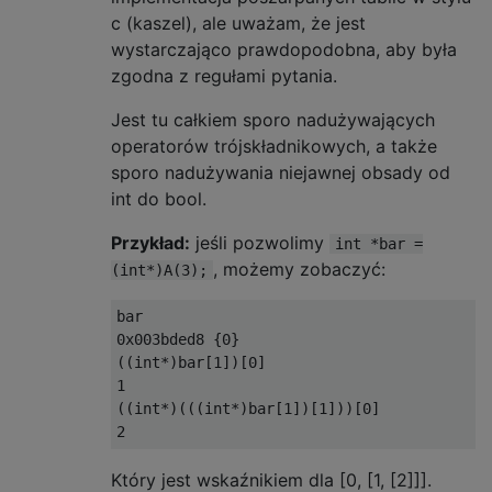
c (kaszel), ale uważam, że jest
wystarczająco prawdopodobna, aby była
zgodna z regułami pytania.
Jest tu całkiem sporo nadużywających
operatorów trójskładnikowych, a także
sporo nadużywania niejawnej obsady od
int do bool.
Przykład:
jeśli pozwolimy
int *bar =
, możemy zobaczyć:
(int*)A(3);
bar

0x003bded8 {0}

((int*)bar[1])[0]

1

((int*)(((int*)bar[1])[1]))[0]

Który jest wskaźnikiem dla [0, [1, [2]]].