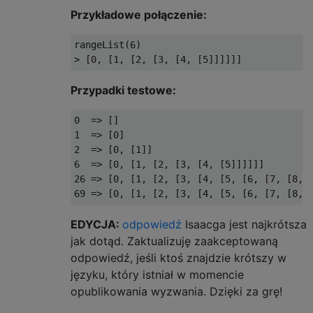
Przykładowe połączenie:
rangeList
(
6
)
>
[
0
,
[
1
,
[
2
,
[
3
,
[
4
,
[
5
]]]]]]
Przypadki testowe:
0
=>
[]
1
=>
[
0
]
2
=>
[
0
,
[
1
]]
6
=>
[
0
,
[
1
,
[
2
,
[
3
,
[
4
,
[
5
]]]]]]
26
=>
[
0
,
[
1
,
[
2
,
[
3
,
[
4
,
[
5
,
[
6
,
[
7
,
[
8
,
69
=>
[
0
,
[
1
,
[
2
,
[
3
,
[
4
,
[
5
,
[
6
,
[
7
,
[
8
,
EDYCJA:
odpowiedź
Isaacga jest najkrótsza
jak dotąd. Zaktualizuję zaakceptowaną
odpowiedź, jeśli ktoś znajdzie krótszy w
języku, który istniał w momencie
opublikowania wyzwania. Dzięki za grę!