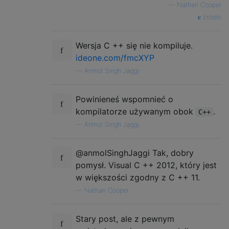
—
Nathan Cooper
źródło
Wersja C ++ się nie kompiluje.
ideone.com/fmcXYP
—
Anmol Singh Jaggi
Powinieneś wspomnieć o
kompilatorze używanym obok
.
C++
—
Anmol Singh Jaggi,
@anmolSinghJaggi Tak, dobry
pomysł. Visual C ++ 2012, który jest
w większości zgodny z C ++ 11.
—
Nathan Cooper
Stary post, ale z pewnym