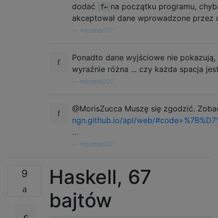
dodać
na początku programu, chyba
f←
akceptował dane wprowadzone przez 
—
mbomb007
Ponadto dane wyjściowe nie pokazują, ja
wyraźnie różna ... czy każda spacja j
—
mbomb007
@MorisZucca Muszę się zgodzić. Zobac
ngn.github.io/apl/web/#code=%7B%
…
—
mbomb007
Haskell, 67
9
bajtów