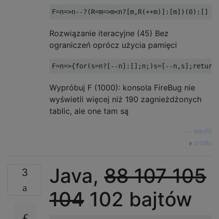
F
=
n
=>
n
--?(
R
=
m
=>
m
<
n
?[
m
,
R
(++
m
)]:[
m
])(
0
):[]
Rozwiązanie iteracyjne (45) Bez
ograniczeń oprócz użycia pamięci
F
=
n
=>{
for
(
s
=
n
?[--
n
]:[];
n
;)
s
=[--
n
,
s
];
return
Wypróbuj F (1000): konsola FireBug nie
wyświetli więcej niż 190 zagnieżdżonych
tablic, ale one tam są
—
edc65
źródło
Java,
88
107
105
3
104
102 bajtów