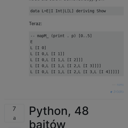
Teraz:
-- mapM_ (print . p) [0..5]

E

L [I 0]

L [I 0,L [I 1]]

L [I 0,L [I 1,L [I 2]]]

L [I 0,L [I 1,L [I 2,L [I 3]]]]

—
nimi
źródło
Python, 48
7
bajtów