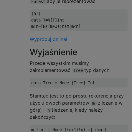
aby je reprezentować.
Forest
(
0
!)
data
 T
=
N
[
T
]
Int

m
!
n
=[
N
((
m
+
1
)!
n
)
m
|
m
<
n
]
Wypróbuj online!
Wyjaśnienie
Przede wszystkim musimy
zaimplementować
typ danych:
Tree
data
 Tree 
=
 Node 
[
Tree
]
 Int
Stamtąd jest to po prostu rekurencja przy
użyciu dwóch parametrów
(zliczanie w
m
górę) i
śledzenie, kiedy należy
n
zakończyć:
m 
!
 n
=
[
 Node 
((
m
+
1
)!
n
)
 m
|
 m
<
n 
]