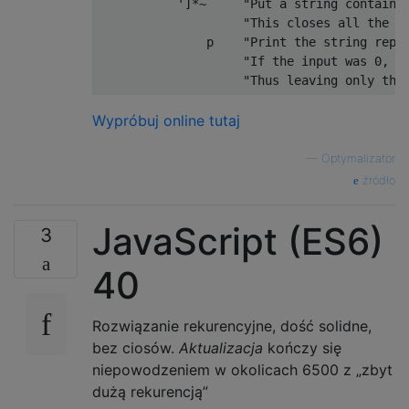
           ']*~     "Put a string containin
                    "This closes all the op
               p    "Print the string repre
                    "If the input was 0, th
Wypróbuj online tutaj
—
Optymalizator
źródło
JavaScript (ES6)
3
40
Rozwiązanie rekurencyjne, dość solidne,
bez ciosów.
Aktualizacja
kończy się
niepowodzeniem w okolicach 6500 z „zbyt
dużą rekurencją”