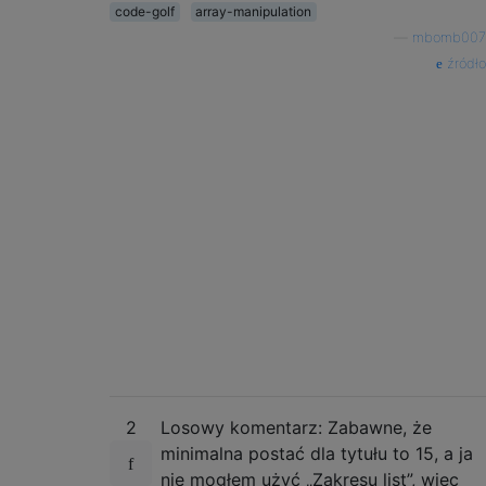
code-golf
array-manipulation
—
mbomb007
źródło
2
Losowy komentarz: Zabawne, że
minimalna postać dla tytułu to 15, a ja
nie mogłem użyć „Zakresu list”, więc