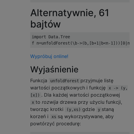
Alternatywnie, 61
bajtów
import
 Data.Tree

f n
=
unfoldForest
(\
b
->(
b
,[
b
+
1
|
b
<
n
-
1
]))[
0
|
n
>
Wypróbuj online!
Wyjaśnienie
Funkcja
przyjmuje listę
unfoldForest
wartości początkowych i funkcję
x -> (y,
. Dla każdej wartości początkowej
[x])
to
rozwija
drzewa przy użyciu funkcji,
x
tworząc krotki
gdzie
staną
(y,xs)
y
korzeń i
są wykorzystywane, aby
xs
powtórzyć procedurę: