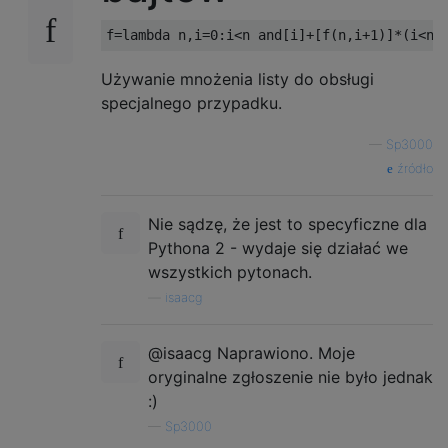
f
=
lambda
 n
,
i
=
0
:
i
<
n 
and
[
i
]+[
f
(
n
,
i
+
1
)]*(
i
<
n
-
Używanie mnożenia listy do obsługi
specjalnego przypadku.
—
Sp3000
źródło
Nie sądzę, że jest to specyficzne dla
Pythona 2 - wydaje się działać we
wszystkich pytonach.
—
isaacg
@isaacg Naprawiono. Moje
oryginalne zgłoszenie nie było jednak
:)
—
Sp3000