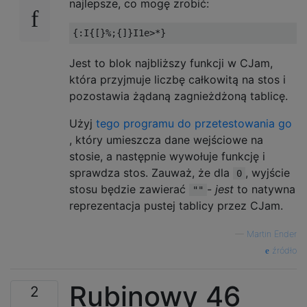
najlepsze, co mogę zrobić:
Jest to blok najbliższy funkcji w CJam,
która przyjmuje liczbę całkowitą na stos i
pozostawia żądaną zagnieżdżoną tablicę.
Użyj
tego programu do przetestowania go
, który umieszcza dane wejściowe na
stosie, a następnie wywołuje funkcję i
sprawdza stos. Zauważ, że dla
, wyjście
0
stosu będzie zawierać
-
jest
to natywna
""
reprezentacja pustej tablicy przez CJam.
—
Martin Ender
źródło
Rubinowy 46
2