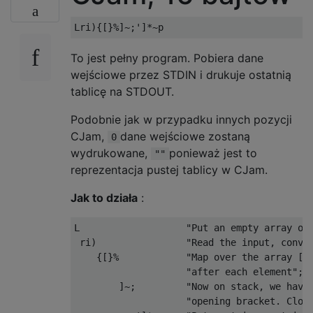
To jest pełny program. Pobiera dane
wejściowe przez STDIN i drukuje ostatnią
tablicę na STDOUT.
Podobnie jak w przypadku innych pozycji
CJam,
dane wejściowe zostaną
0
wydrukowane,
ponieważ jest to
""
reprezentacja pustej tablicy w CJam.
Jak to działa
:
L                   "Put an empty array on 
 ri)                "Read the input, conver
    {[}%            "Map over the array [0 
                    "after each element";

        ]~;         "Now on stack, we have 
                    "opening bracket. Close