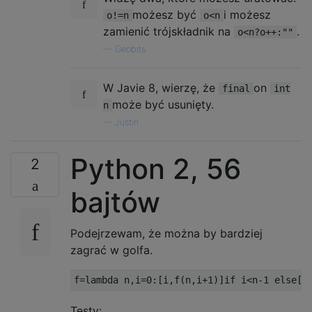
możesz być
i możesz
o!=n
o<n
zamienić trójskładnik na
.
o<n?o++:""
—
Geobits
W Javie 8, wierzę, że
on
final
int
może być usunięty.
n
—
Justin
Python 2, 56
2
bajtów
Podejrzewam, że można by bardziej
zagrać w golfa.
f
=
lambda
 n
,
i
=
0
:[
i
,
f
(
n
,
i
+
1
)]
if
 i
<
n
-
1
else
[
i
Testy: