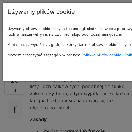
Programowanie
Tagi
Używamy plików cookie
puzzli i Code
Account
Golf
Używamy plików cookie i innych technologii śledzenia w celu poprawy
ruch w naszej witrynie, i zrozumieć, skąd pochodzą nasi goście.
Strona główna w
Kontynuując, wyrażasz zgodę na korzystanie z plików cookie i innych 
zakresie list
Możesz przeczytać szczegóły w naszym
Polityka plików cookie
i
Poli
Wyzwanie polega po prostu na zwróceniu
26
listy liczb całkowitych, podobnej do funkcji
zakresu Pythona, z tym wyjątkiem, że każda
kolejna liczba musi znajdować się tak
głęboko na listach.
Zasady
:
Utwórz program lub funkcję