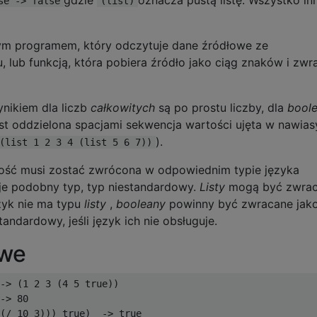
se -> false
(list)
nym programem, który odczytuje dane źródłowe ze
, lub funkcją, która pobiera źródło jako ciąg znaków i zwr
ynikiem dla liczb
całkowitych
są po prostu liczby, dla
bool
 jest oddzielona spacjami sekwencja wartości ujęta w nawias
).
(list 1 2 3 4 (list 5 6 7))
rtość musi zostać zwrócona w odpowiednim typie języka
nieje podobny typ, typ niestandardowy.
Listy
mogą być zwra
język nie ma typu
listy
,
booleany
powinny być zwracane jako
andardowy, jeśli język ich nie obsługuje.
owe
-> (1 2 3 (4 5 true))

-> 80

(/ 10 3))) true)  -> true
