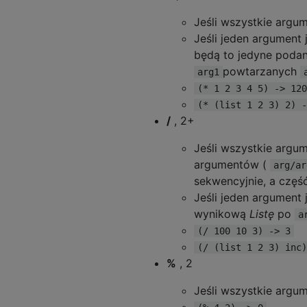
Jeśli wszystkie argu
Jeśli jeden argument 
będą to jedyne poda
powtarzanych
arg1
(* 1 2 3 4 5) -> 120
(* (list 1 2 3) 2) -
/
, 2+
Jeśli wszystkie argu
argumentów (
arg/ar
sekwencyjnie, a częś
Jeśli jeden argument 
wynikową
Listę
po
a
(/ 100 10 3) -> 3
(/ (list 1 2 3) inc)
%
, 2
Jeśli wszystkie argu