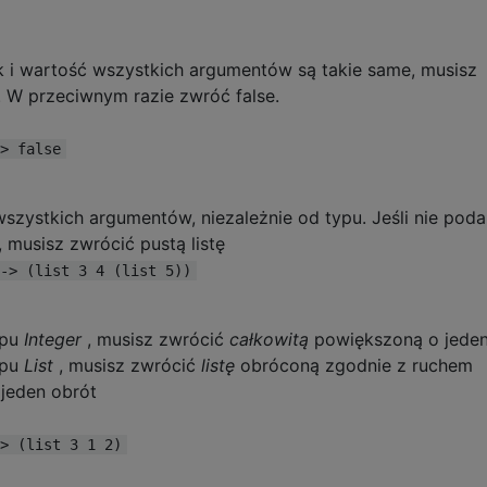
k i wartość wszystkich argumentów są takie same, musisz
. W przeciwnym razie zwróć false.
> false
wszystkich argumentów, niezależnie od typu. Jeśli nie pod
musisz zwrócić pustą listę
-> (list 3 4 (list 5))
ypu
Integer
, musisz zwrócić
całkowitą
powiększoną o jede
ypu
List
, musisz zwrócić
listę
obróconą zgodnie z ruchem
jeden obrót
> (list 3 1 2)