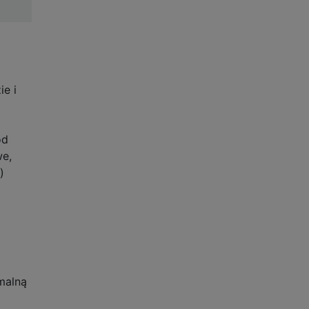
e i
od
we,
)
malną