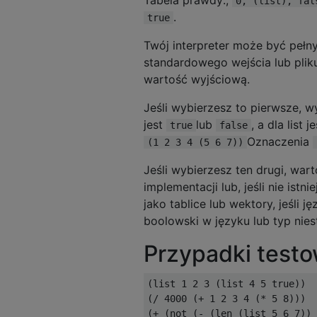
0, (list), fal
.
true
Twój interpreter może być peł
standardowego wejścia lub pliku
wartość wyjściową.
Jeśli wybierzesz to pierwsze, w
jest
lub
, a dla list
true
false
Oznaczenia
(1 2 3 4 (5 6 7))
Jeśli wybierzesz ten drugi, wa
implementacji lub, jeśli nie ist
jako tablice lub wektory, jeśli 
boolowski w języku lub typ niest
Przypadki test
(list 1 2 3 (list 4 5 true))  
(/ 4000 (+ 1 2 3 4 (* 5 8)))  
(+ (not (- (len (list 5 6 7)) 