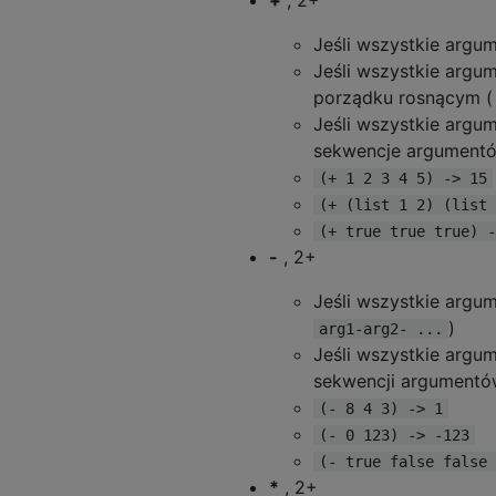
Jeśli wszystkie argu
Jeśli wszystkie argu
porządku rosnącym 
Jeśli wszystkie argu
sekwencje argument
(+ 1 2 3 4 5) -> 15
(+ (list 1 2) (list 
(+ true true true) -
-
, 2+
Jeśli wszystkie argu
)
arg1-arg2- ...
Jeśli wszystkie argu
sekwencji argument
(- 8 4 3) -> 1
(- 0 123) -> -123
(- true false false 
*
, 2+