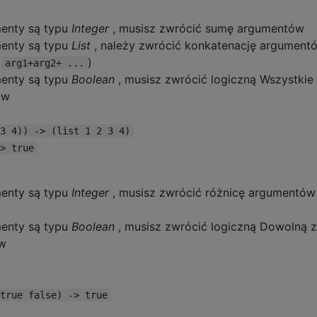
menty są typu
Integer
, musisz zwrócić sumę argumentów
menty są typu
List
, należy zwrócić konkatenację argument
(
)
arg1+arg2+ ...
menty są typu
Boolean
, musisz zwrócić logiczną Wszystkie
ów
3 4)) -> (list 1 2 3 4)
> true
menty są typu
Integer
, musisz zwrócić różnicę argumentów
menty są typu
Boolean
, musisz zwrócić logiczną Dowolną z
ów
true false) -> true