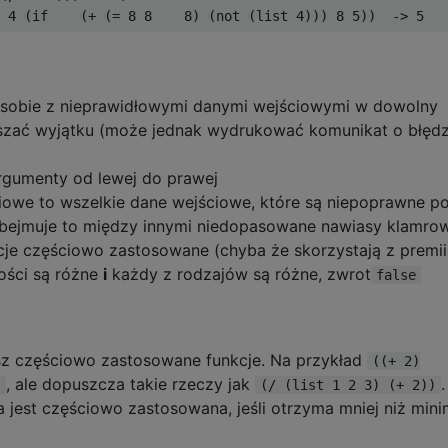
 sobie z nieprawidłowymi danymi wejściowymi w dowolny
zać wyjątku (może jednak wydrukować komunikat o błędzi
rgumenty od lewej do prawej
iowe to wszelkie dane wejściowe, które są niepoprawne p
ejmuje to między innymi niedopasowane nawiasy klamro
kcje częściowo zastosowane (chyba że skorzystają z premii
tości są różne
i
każdy z rodzajów są różne, zwrot
false
asz częściowo zastosowane funkcje. Na przykład
((+ 2)
, ale dopuszcza takie rzeczy jak
.
)
(/ (list 1 2 3) (+ 2))
 jest częściowo zastosowana, jeśli otrzyma mniej niż mini