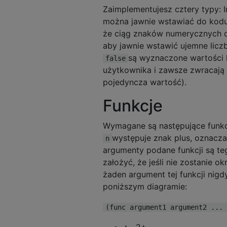
Zaimplementujesz cztery typy: In
można jawnie wstawiać do kodu 
że ciąg znaków numerycznych oz
aby jawnie wstawić ujemne licz
są wyznaczone wartości l
false
użytkownika i zawsze zwracają p
pojedyncza wartość).
Funkcje
Wymagane są następujące funkc
występuje znak plus, oznacz
n
argumenty podane funkcji są t
założyć, że jeśli nie zostanie o
żaden argument tej funkcji nig
poniższym diagramie:
(func argument1 argument2 ... 
+
, 2+