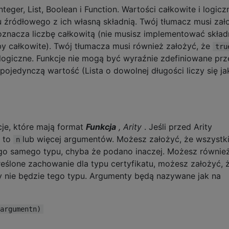
teger, List, Boolean i Function. Wartości całkowite i logicz
źródłowego z ich własną składnią. Twój tłumacz musi zał
nacza liczbę całkowitą (nie musisz implementować składn
by całkowite). Twój tłumacza musi również założyć, że
tru
ogiczne. Funkcje nie mogą być wyraźnie zdefiniowane prz
ojedynczą wartość (Lista o dowolnej długości liczy się ja
je, które mają format
Funkcja
, Arity
. Jeśli przed Arity
a to
lub więcej argumentów. Możesz założyć, że wszystk
n
ego samego typu, chyba że podano inaczej. Możesz równie
kreślone zachowanie dla typu certyfikatu, możesz założyć, 
dy nie będzie tego typu. Argumenty będą nazywane jak na
argumentn)