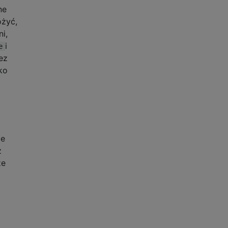
ne
ożyć,
i,
i
e
ez
ko
ie
ż
że