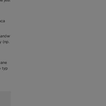
aca
eanów
y (np.
cane
 typ