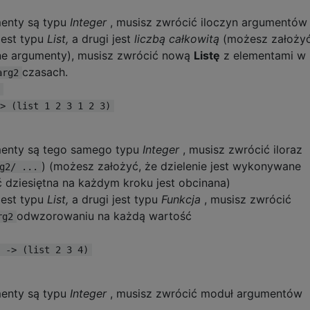
menty są typu
Integer
, musisz zwrócić iloczyn argumentów
jest typu
List,
a drugi jest
liczbą całkowitą
(możesz założyć
ne argumenty), musisz zwrócić nową
Listę
z elementami w
czasach.
arg2
> (list 1 2 3 1 2 3)
menty są tego samego typu
Integer
, musisz zwrócić iloraz
) (możesz założyć, że dzielenie jest wykonywane
g2/ ...
ć dziesiętna na każdym kroku jest obcinana)
jest typu
List,
a drugi jest typu
Funkcja
, musisz zwrócić
odwzorowaniu na każdą wartość
rg2
 -> (list 2 3 4)
menty są typu
Integer
, musisz zwrócić moduł argumentów