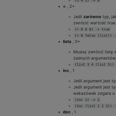
(% 4 2) -> 0
=
, 2+
Jeśli
zarówno
typ, ja
zwrócić wartość true
(= 0 0 0) -> true
(= 0 false (list)) -
lista
, 0+
Musisz zwrócić listę 
żadnych argumentów, 
(list 3 4 (list 5)) 
inc
, 1
Jeśli argument jest t
Jeśli argument jest t
wskazówek zegara o 
(inc 1) -> 2
(inc (list 1 2 3)) -
dec
, 1