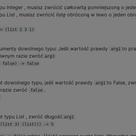
ypu
Integer
, musisz zwrócić
całkowitą
pomniejszoną o jede
ypu
List
, musisz zwrócić
listę
obróconą w lewo o jeden obr
> (list 2 3 1)
umenty dowolnego typu: Jeśli wartość prawdy
to pr
arg1
ciwnym razie zwróć
arg3
 false) -> false
t dowolnego typu, jeśli wartość prawdy
to False, zw
arg1
 razie zwróć
.
false
nt typu
List
, zwróć długość
arg1
(list 3) (list))) -> 5
gdzie
oznacza pustą listę. Wszystko inn