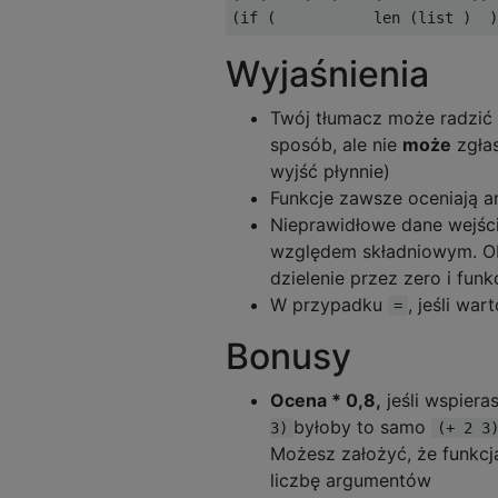
Wyjaśnienia
Twój tłumacz może radzić
sposób, ale nie
może
zgłas
wyjść płynnie)
Funkcje zawsze oceniają a
Nieprawidłowe dane wejśc
względem składniowym. Ob
dzielenie przez zero i fun
W przypadku
, jeśli war
=
Bonusy
Ocena * 0,8,
jeśli wspier
byłoby to samo
3)
(+ 2 3
Możesz założyć, że funkcja
liczbę argumentów