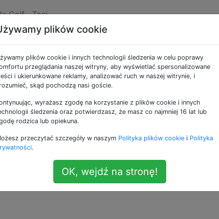
de Golf
Tagi
Używamy plików cookie
żywamy plików cookie i innych technologii śledzenia w celu poprawy
omfortu przeglądania naszej witryny, aby wyświetlać spersonalizowane
reści i ukierunkowane reklamy, analizować ruch w naszej witrynie, i
rozumieć, skąd pochodzą nasi goście.
ontynuując, wyrażasz zgodę na korzystanie z plików cookie i innych
aniu interpretera języka przypominającego seplenienie, k
echnologii śledzenia oraz potwierdzasz, że masz co najmniej 16 lat lub
od programu dla
GLisp
będzie składał się z dowolnej liczby
godę rodzica lub opiekuna.
onych nawiasami, w następującej formie:
ożesz przeczytać szczegóły w naszym
Polityka plików cookie
i
Polityka
rywatności
.
OK, wejdź na stronę!
ględniać zewnętrzne znaki spacji przed i po nawiasach,